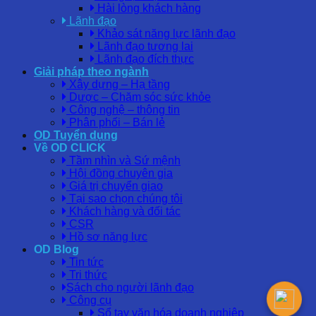
Hài lòng khách hàng
Lãnh đạo
Khảo sát năng lực lãnh đạo
Lãnh đạo tương lai
Lãnh đạo đích thực
Giải pháp theo ngành
Xây dựng – Hạ tầng
Dược – Chăm sóc sức khỏe
Công nghệ – thông tin
Phân phối – Bán lẻ
OD Tuyển dụng
Về OD CLICK
Tầm nhìn và Sứ mệnh
Hội đồng chuyên gia
Giá trị chuyển giao
Tại sao chọn chúng tôi
Khách hàng và đối tác
CSR
Hồ sơ năng lực
OD Blog
Tin tức
Tri thức
Sách cho người lãnh đạo
Công cụ
Sổ tay văn hóa doanh nghiệp