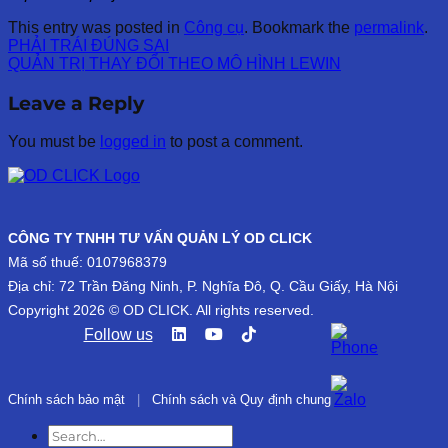
This entry was posted in
Công cụ
. Bookmark the
permalink
.
PHẢI TRÁI ĐÚNG SAI
QUẢN TRỊ THAY ĐỔI THEO MÔ HÌNH LEWIN
Leave a Reply
You must be
logged in
to post a comment.
CÔNG TY TNHH TƯ VẤN QUẢN LÝ OD CLICK
Mã số thuế: 0107968379
Địa chỉ: 72 Trần Đăng Ninh, P. Nghĩa Đô, Q. Cầu Giấy, Hà Nội
Copyright 2026 © OD CLICK. All rights reserved.
Follow us
Chính sách bảo mật
|
Chính sách và Quy định chung