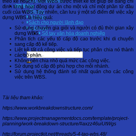
Hồ sơ năng lực
theo kế hoạch). Một WBS được thiết kế tốt giúp dễ dàng chỉ
OD Blog
định từng hoạt động dự án cho một và chỉ một phần tử đầu
Tin tức
cuối của WBS. Tuy nhiên, cần lưu ý một số điểm để việc xây
Tri thức
dựng WBS là hiệu quả:
Sách cho người lãnh đạo
Sử dụng chuyên gia giỏi và người có đủ thời gian xây
Công cụ
dựng WBS.
Sổ tay văn hóa doanh nghiệp
Phân tích các yếu tố cấp độ cao trước khi di chuyển
sang cấp độ kế tiếp.
Liệt kê tất cả công việc và tiếp tục phân chia nó thành
các bộ phận.
Không nên chia nhỏ quá mức các công việc.
Sử dụng số cấp độ phù hợp cho mỗi nhánh.
Sử dụng hệ thống đánh số nhất quán cho các công
việc trên WBS.
Tài liệu tham khảo:
https://www.workbreakdownstructure.com/
https://www.projectmanagementdocs.com/template/project-
planning/work-breakdown-structure/#axzz46uiUtWgs
http://forum.projectkit.net/threads/5-4-tao-wbs.48/