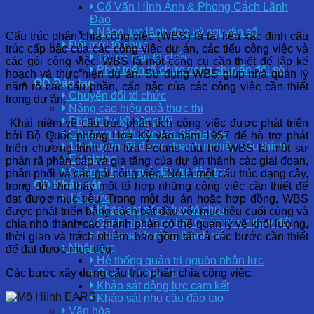
Cố Vấn Hình Ảnh & Phong Cách Lãnh
Đạo
Năng lực lãnh đạo kỷ nguyên số
Cấu trúc phân chia công việc (WBS) là tài liệu xác định cấu
Đổi mới tổ chức
trúc cấp bậc của các công việc dự án, các tiểu công việc và
Tái cơ cấu tổ chức
các gói công việc. WBS là một công cụ cần thiết để lập kế
Phát triển tổ chức trong chuyển đổi số
hoạch và thực hiện dự án. Sử dụng WBS giúp nhà quản lý
OD Đào tạo
nắm rõ các cấu phần, cấp bậc của các công việc cần thiết
Chuyển đổi tổ chức
trong dự án.
Nâng cao hiệu quả thực thi
Phát triển kỹ năng lõi
Khái niệm về cấu trúc phân tích công việc được phát triển
Chương trình đào tạo Signature
bởi Bộ Quốc phòng Hoa Kỳ vào năm 1957 để hỗ trợ phát
12 chuyên đề được doanh nghiệp yêu thích
triển chương trình tên lửa Polaris của họ. WBS là một sự
E-training
phân rã phân cấp và gia tăng của dự án thành các giai đoạn,
Quản trị hiệu quả đầu tư đào tạo
phân phối và các gói công việc. Nó là một cấu trúc dạng cây,
OD Khảo sát
trong đó cho thấy một tổ hợp những công việc cần thiết để
Tổ chức
đạt được mục tiêu. Trong một dự án hoặc hợp đồng, WBS
Khảo sát năng lực tổ chức
được phát triển bằng cách bắt đầu với mục tiêu cuối cùng và
Đánh giá Năng lực Quản trị sự thay đổi
chia nhỏ thành các thành phần có thể quản lý về khối lượng,
Khảo sát trưởng thành số
thời gian và trách nhiệm, bao gồm tất cả các bước cần thiết
Nhân lực
để đạt được mục tiêu.
Hệ thống quản trị nguồn nhân lực
Các bước xây dựng cấu trúc phân chia công việc:
Quản trị nhân tài
Khảo sát động lực cam kết
Khảo sát nhu cầu đào tạo
Văn hóa