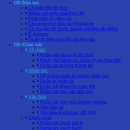
OD Đào tạo
Chuyển đổi tổ chức
Nâng cao hiệu quả thực thi
Phát triển kỹ năng lõi
Chương trình đào tạo Signature
12 chuyên đề được doanh nghiệp yêu thích
E-training
Quản trị hiệu quả đầu tư đào tạo
OD Khảo sát
Tổ chức
Khảo sát năng lực tổ chức
Đánh giá Năng lực Quản trị sự thay đổi
Khảo sát trưởng thành số
Nhân lực
Hệ thống quản trị nguồn nhân lực
Quản trị nhân tài
Khảo sát động lực cam kết
Khảo sát nhu cầu đào tạo
Văn hóa
Khảo sát Văn hóa doanh nghiệp
Văn hóa số
Văn hóa thích ứng, đổi mới
Chiến lược
Khảo sát chuỗi giá trị
Năng lực cạnh tranh