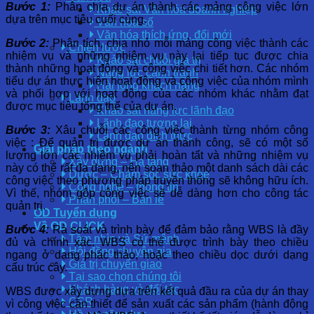
Bước 1:
Phân chia dự án thành các mảng công việc lớn
Khảo sát Văn hóa doanh nghiệp
dựa trên mục tiêu cuối cùng.
Văn hóa số
Văn hóa thích ứng, đổi mới
Bước 2:
Phân tích, chia nhỏ mỗi mảng công việc thành các
Chiến lược
nhiệm vụ và những nhiệm vụ này lại tiếp tục được chia
Khảo sát chuỗi giá trị
thành những hoạt động và công việc chi tiết hơn. Các nhóm
Năng lực cạnh tranh
tiểu dự án thực hiện hoạt động và công việc của nhóm mình
Hài lòng khách hàng
và phối hợp với hoạt động của các nhóm khác nhằm đạt
Lãnh đạo
được mục tiêu tổng thể của dự án.
Khảo sát năng lực lãnh đạo
Lãnh đạo tương lai
Bước 3:
Xâu chuỗi các công việc thành từng nhóm công
Lãnh đạo đích thực
việc : Để quản trị được dự án thành công, sẽ có một số
Giải pháp theo ngành
lượng lớn các nhiệm vụ phải hoàn tất và những nhiệm vụ
Xây dựng – Hạ tầng
này có thể rất đa dạng, nên soạn thảo một danh sách dài các
Dược – Chăm sóc sức khỏe
công việc theo phương pháp truyền thống sẽ không hữu ích.
Công nghệ – thông tin
Vì thế, nhóm gộp công việc sẽ dễ dàng hơn cho công tác
Phân phối – Bán lẻ
quản trị.
OD Tuyển dụng
Về OD CLICK
Bước 4:
Rà soát và trình bày để đảm bảo rằng WBS là đầy
Tầm nhìn và Sứ mệnh
đủ và chính xác. WBS có thể được trình bày theo chiều
Hội đồng chuyên gia
ngang ở dạng phác thảo, hoặc theo chiều dọc dưới dạng
Giá trị chuyển giao
cấu trúc cây.
Tại sao chọn chúng tôi
Khách hàng và đối tác
WBS được xây dựng dựa trên kết quả đầu ra của dự án thay
CSR
vì công việc cần thiết để sản xuất các sản phẩm (hành động