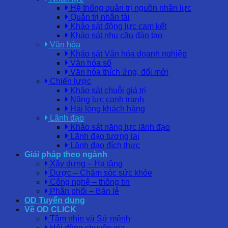
Hệ thống quản trị nguồn nhân lực
Quản trị nhân tài
Khảo sát động lực cam kết
Khảo sát nhu cầu đào tạo
Văn hóa
Khảo sát Văn hóa doanh nghiệp
Văn hóa số
Văn hóa thích ứng, đổi mới
Chiến lược
Khảo sát chuỗi giá trị
Năng lực cạnh tranh
Hài lòng khách hàng
Lãnh đạo
Khảo sát năng lực lãnh đạo
Lãnh đạo tương lai
Lãnh đạo đích thực
Giải pháp theo ngành
Xây dựng – Hạ tầng
Dược – Chăm sóc sức khỏe
Công nghệ – thông tin
Phân phối – Bán lẻ
OD Tuyển dụng
Về OD CLICK
Tầm nhìn và Sứ mệnh
Hội đồng chuyên gia