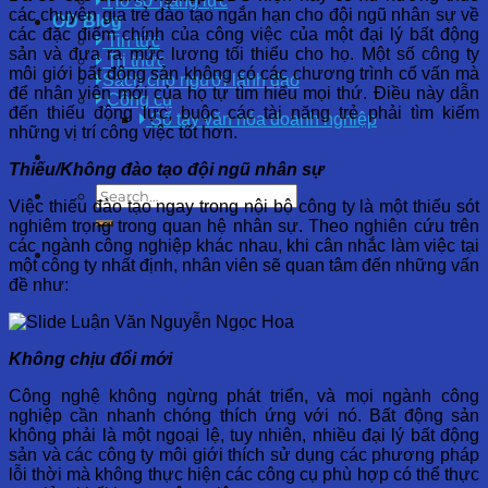
Hồ sơ năng lực
các chuyên gia trẻ đào tạo ngắn hạn cho đội ngũ nhân sự về
OD Blog
các đặc điểm chính của công việc của một đại lý bất động
Tin tức
sản và đưa ra mức lương tối thiểu cho họ.
Một số công ty
Tri thức
môi giới bất động sản không có các chương trình cố vấn mà
Sách cho người lãnh đạo
để nhân viên mới của họ tự tìm hiểu mọi thứ. Điều này dẫn
Công cụ
đến thiếu động lực, buộc các tài năng trẻ phải tìm kiếm
Sổ tay văn hóa doanh nghiệp
những vị trí công việc tốt hơn.
Thiếu/Không đào tạo đội ngũ nhân sự
Việc thiếu đào tạo ngay trong nội bộ công ty là một thiếu sót
nghiêm trọng trong quan hệ nhân sự. Theo nghiên cứu trên
các ngành công nghiệp khác nhau, khi cân nhắc làm việc tại
một công ty nhất định, nhân viên sẽ quan tâm đến những vấn
đề như:
Không chịu đổi mới
Công nghệ không ngừng phát triển, và mọi ngành công
nghiệp cần nhanh chóng thích ứng với nó. Bất động sản
không phải là một ngoại lệ, tuy nhiên, nhiều đại lý bất động
sản và các công ty môi giới thích sử dụng các phương pháp
lỗi thời mà không thực hiện các công cụ phù hợp có thể thực