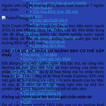
Khảo sát Văn hóa doanh nghiệp
Nguồn vốn cho thị trường BĐS được hình thành từ 7 nguồn
Văn hóa số
vốn chính:
Văn hóa thích ứng, đổi mới
Chiến lược
Khảo sát chuỗi giá trị
Năng lực cạnh tranh
Dịch Covid-19 khiến cho nguồn đầu tư trực tiếp nước ngoài
Hài lòng khách hàng
(FDI) bị ảnh hưởng nặng nề. Thêm vào đó, khó khăn trong
Lãnh đạo
vấn đề pháp lý cũng khiến các doanh nghiệp nước ngoài
Khảo sát năng lực lãnh đạo
chủ động rút vốn về nước, không muốn tham gia vào thị
Lãnh đạo tương lai
trường BĐS tại Việt Nam.
Lãnh đạo đích thực
Giải pháp theo ngành
CÁC VẤN ĐỀ VỀ NHÂN SỰ NGÀNH BĐS CÓ THỂ GẶP
Xây dựng – Hạ tầng
PHẢI
Dược – Chăm sóc sức khỏe
Công nghệ – thông tin
Bất động sản là một ngành nghề khá đặc thù, do công việc
Phân phối – Bán lẻ
thường có thời gian linh hoạt và mức lương của nhân sự
phần lớn phụ thuộc vào tỷ lệ hoa hồng mà họ nhận được
OD Tuyển dụng
theo dự án. Theo thống kê từ Real Estate Express, 93% nhà
Về OD CLICK
môi giới BĐS hài lòng với công việc kinh doanh của họ. Mặc
Tầm nhìn và Sứ mệnh
dù vậy, tỷ lệ nhân sự từ cấp trung nghỉ việc lại khá lớn
Hội đồng chuyên gia
(chiếm đến 51%). Nguyên nhân có thể kể đến như:
Giá trị chuyển giao
Tại sao chọn chúng tôi
Không có chính sách thu hút và giữ chân nhân tài
Khách hàng và đối tác
CSR
Đa số các doanh nghiệp BĐS hiện nay có xu hướng thuê