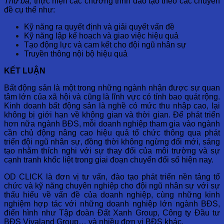
Thứ ba,
thực hiện các chương trình đào tạo theo các chuyên
đề cụ thể như:
Kỹ năng ra quyết định và giải quyết vấn đề
Kỹ năng lập kế hoạch và giao việc hiệu quả
Tạo động lực và cam kết cho đội ngũ nhân sự
Truyền thông nội bộ hiệu quả
KẾT LUẬN
Bất động sản là một trong những ngành nhận được sự quan
tâm lớn của xã hội và cũng là lĩnh vực có tính bao quát rộng.
Kinh doanh bất động sản là nghề có mức thu nhập cao, lại
không bị giới hạn về không gian và thời gian. Để phát triển
hơn nữa ngành BĐS, mỗi doanh nghiệp tham gia vào ngành
cần chủ động nâng cao hiệu quả tổ chức thông qua phát
triển đội ngũ nhân sự, đồng thời không ngừng đổi mới, sáng
tạo nhằm thích nghi với sự thay đổi của môi trường và sự
cạnh tranh khốc liệt trong giai đoạn chuyển đổi số hiện nay.
OD CLICK là đơn vị tư vấn, đào tạo phát triển nền tảng tổ
chức và kỹ năng chuyên nghiệp cho đội ngũ nhân sự với sự
thấu hiểu về vấn đề của doanh nghiệp, cùng những kinh
nghiệm hợp tác với những doanh nghiệp lớn ngành BĐS,
điển hình như Tập đoàn Đất Xanh Group, Công ty Đầu tư
BĐS Vivaland Group… và nhiều đơn vị BĐS khác.