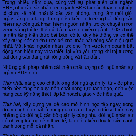
Trong nhiều năm qua, cùng với sự phát triển của ngành
BĐS, nhu cầu về nhân lực ngành BĐS tại các doanh nghiệp,
tổ chức xã hội, nhất là các văn phòng, trung tâm môi giới
ngày càng gia tăng.
Trong điều kiện thị trường bất động sản
hiện nay còn quá khan hiếm nguồn nhân lực có chuyên môn
vững vàng thì lợi thế nổi bật của sinh viên ngành BĐS chính
là nền tảng kiến thức bài bản, có tư duy hệ thống và có thể
xây dựng các chiến lược để khai thác bất động sản hiệu quả
nhất. Mặt khác, nguồn nhân lực cho lĩnh vực kinh doanh bất
động sản hiện nay vừa thiếu lại vừa yếu trong khi
thị trường
bất động sản
đang rất nóng bỏng và hấp dẫn.
Những giải pháp nhằm cải thiện chất lượng đội ngũ nhân sự
ngành BĐS như:
Thứ nhất,
nâng cao chất lượng đội ngũ quản lý, từ việc phát
triển nền tảng tư duy, bản chất năng lực lãnh đạo, đến việc
nâng cao kỹ năng thiết lập kế hoạch, giao việc hiệu quả.
Thứ hai,
xây dựng và đề cao mô hình học tập ngay trong
doanh nghiệp nhất là trong giai đoạn chuyển đổi số hiện nay
nhằm giúp đội ngũ cán bộ quản lý cũng như đội ngũ nhân sự
có những trải nghiệm thực tế, tạo điều kiện duy trì sức cạnh
tranh trong mỗi cá nhân.