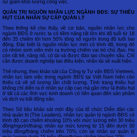
sự giảm khối lượng công việc.
QUẢN TRỊ NGUỒN NHÂN LỰC NGÀNH BĐS: SỰ THIẾU
HỤT CỦA NHÂN SỰ CẤP QUẢN LÝ
Theo thống kê cho thấy, về cơ bản, nguồn nhân lực cho
ngành BĐS ở nước ta có tiềm năng rất lớn khi độ tuổi từ 18
đến 35 chiếm tới hơn 50% tổng số người trong độ tuổi lao
động. Đặc biệt là nguồn nhân lực mới có trình độ, trong đó
có nhóm sinh viên mới ra trường chiếm vai trò chủ đạo. Họ
còn rất trẻ, năng nổ, có tài và được đào tạo chuyên sâu. Chỉ
cần được doanh nghiệp tạo điều kiện, nhân tài sẽ xuất hiện.
Thế nhưng, theo khảo sát của Công ty Tư vấn BĐS Vietrees,
nhân lực làm việc trong ngành BĐS tại Việt Nam hiện còn
thiếu cả về số lượng lẫn chất lượng. Tình trạng thiếu hụt
không chỉ diễn ra ở nhân sự cấp cao mà gần như là thiếu hụt
ở tất cả các lĩnh vực kinh doanh có liên quan đến sản phẩm
và dịch vụ bất động sản.
Theo Số liệu khảo sát mới đây của tổ chức Diễn đàn các
nhà quản trị (The Leaders), nhân lực quản lý ngành BĐS có
trình độ cao chiếm khoảng 10% với mức lương trên 30 triệu
đồng/người/tháng; nhân sự mức lương từ 15 đến dưới 30
triệu đồng/tháng chiếm trên 70%; còn lại nhân sự quản lý
mức lương dưới 15 triệu đồng/tháng chiếm khoảng 20%.