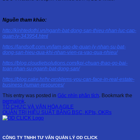
Nguồn tham khảo:
http://kinhtedothi.vn/nganh-bat-dong-san-thieu-nhan-luc-cap-
quan-ly-343954.html
https://landsoft.com.vn/lam-sao-de-quan-ly-nhan-su-bat-
dong-san-hieu-qua-khi-nhan-vien-ra-vao-qua-nhieu/
https://blog.cloudjetsolutions.com/kpi-chuan-thao-go-bai-
toan-nhan-su-nganh-bat-dong-san/
https://blog.cake.hr/hr-problems-you-can-face-in-real-estate-
business-human-resources/
This entry was posted in
Góc nhìn phân tích
. Bookmark the
permalink
.
TỔ CHỨC VÀ VĂN HÓA AGILE
QUẢN TRỊ HIỆU SUẤT BẰNG BSC, KPIs, OKRs
CÔNG TY TNHH TƯ VẤN QUẢN LÝ OD CLICK