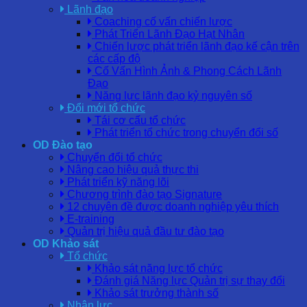
Lãnh đạo
Coaching cố vấn chiến lược
Phát Triển Lãnh Đạo Hạt Nhân
Chiến lược phát triển lãnh đạo kế cận trên
các cấp độ
Cố Vấn Hình Ảnh & Phong Cách Lãnh
Đạo
Năng lực lãnh đạo kỷ nguyên số
Đổi mới tổ chức
Tái cơ cấu tổ chức
Phát triển tổ chức trong chuyển đổi số
OD Đào tạo
Chuyển đổi tổ chức
Nâng cao hiệu quả thực thi
Phát triển kỹ năng lõi
Chương trình đào tạo Signature
12 chuyên đề được doanh nghiệp yêu thích
E-training
Quản trị hiệu quả đầu tư đào tạo
OD Khảo sát
Tổ chức
Khảo sát năng lực tổ chức
Đánh giá Năng lực Quản trị sự thay đổi
Khảo sát trưởng thành số
Nhân lực