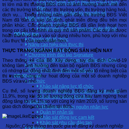
Cố Vấn Hình Ảnh & Phong Cách Lãnh
trị lớn mà thị trường BĐS còn có ảnh hưởng mạnh mẽ đến
Đạo
các thị trường khác như: thị trường vốn, thị trường hàng hoá,
Năng lực lãnh đạo kỷ nguyên số
dịch vụ… Trong những năm gần đây, thị trường BĐS Việt
Đổi mới tổ chức
Nam đã dần đi vào ổn định, phát triển đồng đều trên mọi
Tái cơ cấu tổ chức
phân khúc. Các doanh nghiệp BĐS đã dần linh hoạt hơn
Phát triển tổ chức trong chuyển đổi số
trong cơ cấu loại hình và quy mô sản phẩm. Các dự án được
OD Đào tạo
hoàn thành và đưa vào sử dụng nhiều hơn, phù hợp với nhu
Chuyển đổi tổ chức
cầu thực tế của người dân hơn.
Nâng cao hiệu quả thực thi
Phát triển kỹ năng lõi
THỰC TRẠNG NGÀNH BẤT ĐỘNG SẢN HIỆN NAY
Chương trình đào tạo Signature
12 chuyên đề được doanh nghiệp yêu thích
Theo thống kê của Bộ Xây dựng, tuy đại dịch Covid-19
E-training
không làm ảnh hưởng đến toàn bộ ngành BĐS nhưng c
ũng
Quản trị hiệu quả đầu tư đào tạo
có những tác
động nhất định đến một số yếu tố riêng biệt của
thị trường, cũng như hoạt động của một số doanh nghiệp
OD Khảo sát
BĐS vừa và nhỏ.
Tổ chức
Khảo sát năng lực tổ chức
Cụ thể, số lượng doanh nghiệp BĐS đăng ký mới giảm
Đánh giá Năng lực Quản trị sự thay đổi
11,9%, trong khi đó số lượng đóng cửa hay tạm ngừng hoạt
Khảo sát trưởng thành số
động tăng tới 94,1% so với cùng kỳ năm 2019, số lượng sàn
Nhân lực
giao dịch đóng cửa chiếm tới 80%.
Hệ thống quản trị nguồn nhân lực
Quản trị nhân tài
Khảo sát động lực cam kết
Khảo sát nhu cầu đào tạo
Nguồn: Cổng thông tin quốc gia về đăng ký doanh nghiệp
Văn hóa