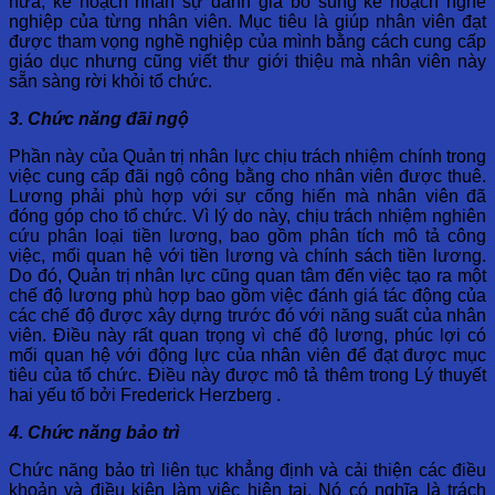
nữa, kế hoạch nhân sự đánh giá bổ sung kế hoạch nghề
nghiệp của từng nhân viên. Mục tiêu là giúp nhân viên đạt
được tham vọng nghề nghiệp của mình bằng cách cung cấp
giáo dục nhưng cũng viết thư giới thiệu mà nhân viên này
sẵn sàng rời khỏi tổ chức.
3. Chức năng đãi ngộ
Phần này của Quản trị nhân lực chịu trách nhiệm chính trong
việc cung cấp đãi ngộ công bằng cho nhân viên được thuê.
Lương phải phù hợp với sự cống hiến mà nhân viên đã
đóng góp cho tổ chức. Vì lý do này, chịu trách nhiệm nghiên
cứu phân loại tiền lương, bao gồm phân tích mô tả công
việc, mối quan hệ với tiền lương và chính sách tiền lương.
Do đó, Quản trị nhân lực cũng quan tâm đến việc tạo ra một
chế độ lương phù hợp bao gồm việc đánh giá tác động của
các chế độ được xây dựng trước đó với năng suất của nhân
viên. Điều này rất quan trọng vì chế độ lương, phúc lợi có
mối quan hệ với động lực của nhân viên để đạt được mục
tiêu của tổ chức. Điều này được mô tả thêm trong Lý thuyết
hai yếu tố bởi Frederick Herzberg .
4. Chức năng bảo trì
Chức năng bảo trì liên tục khẳng định và cải thiện các điều
khoản và điều kiện làm việc hiện tại. Nó có nghĩa là trách