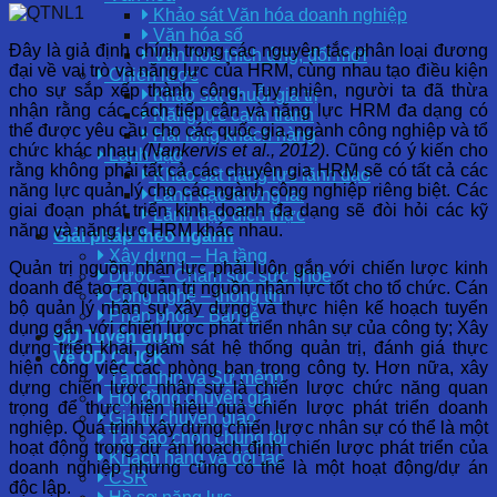
Khảo sát Văn hóa doanh nghiệp
Văn hóa số
Đây là giả định chính trong các nguyên tắc phân loại đương
Văn hóa thích ứng, đổi mới
đại về vai trò và năng lực của HRM, cùng nhau tạo điều kiện
Chiến lược
cho sự sắp xếp thành công. Tuy nhiên, người ta đã thừa
Khảo sát chuỗi giá trị
nhận rằng các cách tiếp cận và năng lực HRM đa dạng có
Năng lực cạnh tranh
thể được yêu cầu cho các quốc gia, ngành công nghiệp và tổ
Hài lòng khách hàng
chức khác nhau
(Nankervis et al., 2012)
. Cũng có ý kiến ​​cho
Lãnh đạo
rằng không phải tất cả các chuyên gia HRM sẽ có tất cả các
Khảo sát năng lực lãnh đạo
năng lực quản lý cho các ngành công nghiệp riêng biệt. Các
Lãnh đạo tương lai
giai đoạn phát triển kinh doanh đa dạng sẽ đòi hỏi các kỹ
Lãnh đạo đích thực
năng và năng lực HRM khác nhau.
Giải pháp theo ngành
Xây dựng – Hạ tầng
Quản trị nguồn nhân lực phải luôn gắn với chiến lược kinh
Dược – Chăm sóc sức khỏe
doanh để tạo ra quản trị nguồn nhân lực tốt cho tổ chức. Cán
Công nghệ – thông tin
bộ quản lý nhân sự xây dựng và thực hiện kế hoạch tuyển
Phân phối – Bán lẻ
dụng gắn với chiến lược phát triển nhân sự của công ty; Xây
OD Tuyển dụng
dựng triển khai, giám sát hệ thống quản trị, đánh giá thực
Về OD CLICK
hiện công việc các phòng ban trong công ty. Hơn nữa, xây
Tầm nhìn và Sứ mệnh
dựng chiến lược nhân sự là chiến lược chức năng quan
Hội đồng chuyên gia
trọng để thực hiện hiệu quả chiến lược phát triển doanh
Giá trị chuyển giao
nghiệp. Quá trình xây dựng chiến lược nhân sự có thể là một
Tại sao chọn chúng tôi
hoạt động trong dự án hoạch định chiến lược phát triển của
Khách hàng và đối tác
doanh nghiệp nhưng cũng có thể là một hoạt động/dự án
CSR
độc lập.