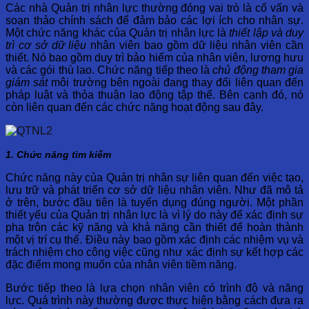
Các nhà Quản trị nhân lực thường đóng vai trò là cố vấn và
soạn thảo chính sách để đảm bảo các lợi ích cho nhân sự.
Một chức năng khác của Quản trị nhân lực là
thiết lập và duy
trì cơ sở dữ liệu
nhân viên bao gồm dữ liệu nhân viên cần
thiết. Nó bao gồm duy trì bảo hiểm của nhân viên, lương hưu
và các gói thù lao. Chức năng tiếp theo là
chủ động tham gia
giám sát
môi trường bên ngoài đang thay đổi liên quan đến
pháp luật và thỏa thuận lao động tập thể. Bên cạnh đó, nó
còn liên quan đến các chức năng hoạt động sau đây.
1. Chức năng tìm kiếm
Chức năng này của Quản trị nhân sự liên quan đến việc tạo,
lưu trữ và phát triển cơ sở dữ liệu nhân viên. Như đã mô tả
ở trên, bước đầu tiên là tuyển dụng đúng người. Một phần
thiết yếu của Quản trị nhân lực là vì lý do này để xác định sự
pha trộn các kỹ năng và khả năng cần thiết để hoàn thành
một vị trí cụ thể. Điều này bao gồm xác định các nhiệm vụ và
trách nhiệm cho công việc cũng như xác định sự kết hợp các
đặc điểm mong muốn của nhân viên tiềm năng.
Bước tiếp theo là lựa chọn nhân viên có trình độ và năng
lực. Quá trình này thường được thực hiện bằng cách đưa ra