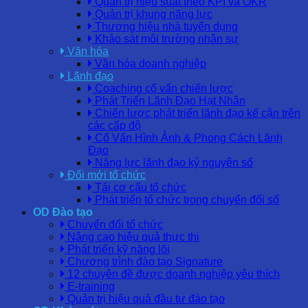
Quản trị hiệu suất theo KPI và OKR
Quản trị khung năng lực
Thương hiệu nhà tuyển dụng
Khảo sát môi trường nhân sự
Văn hóa
Văn hóa doanh nghiệp
Lãnh đạo
Coaching cố vấn chiến lược
Phát Triển Lãnh Đạo Hạt Nhân
Chiến lược phát triển lãnh đạo kế cận trên
các cấp độ
Cố Vấn Hình Ảnh & Phong Cách Lãnh
Đạo
Năng lực lãnh đạo kỷ nguyên số
Đổi mới tổ chức
Tái cơ cấu tổ chức
Phát triển tổ chức trong chuyển đổi số
OD Đào tạo
Chuyển đổi tổ chức
Nâng cao hiệu quả thực thi
Phát triển kỹ năng lõi
Chương trình đào tạo Signature
12 chuyên đề được doanh nghiệp yêu thích
E-training
Quản trị hiệu quả đầu tư đào tạo