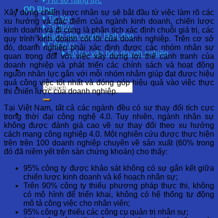
Hồ sơ năng lực
OD Blog
Xây dựng chiến lược nhân sự sẽ bắt đầu từ việc làm rõ các
Tin tức
xu hướng và đặc điểm của ngành kinh doanh, chiến lược
Tri thức
kinh doanh và đi cùng là phân tích xác định chuỗi giá trị, các
Sách cho người lãnh đạo
quy trình kinh doanh cốt lõi của doanh nghiệp. Trên cơ sở
Công cụ
đó, doanh nghiệp phải xác định được các nhóm nhân sự
Sổ tay văn hóa doanh nghiệp
quan trọng đối với việc xây dựng lợi thế cạnh tranh của
doanh nghiệp và phát triển các chính sách và hoạt động
nguồn nhân lực gắn với mỗi nhóm nhằm giúp đạt được hiệu
quả công việc tốt nhất và đóng góp hiệu quả vào việc thực
thi chiến lược của doanh nghiệp.
Tại Việt Nam, tất cả các ngành đều có sự thay đổi tích cực
trong thời đại công nghệ 4.0. Tuy nhiên, ngành nhân sự
không được đánh giá cao về sự thay đổi theo xu hướng
cách mạng công nghiệp 4.0. Một nghiên cứu được thực hiện
trên trên 100 doanh nghiệp chuyên về sản xuất (60% trong
đó đã niêm yết trên sàn chứng khoán) cho thấy:
95% công ty được khảo sát không có sự gắn kết giữa
chiến lược kinh doanh và kế hoạch nhân sự;
Trên 90% công ty thiếu phương pháp thực thi, không
có mô hình để triển khai, không có hệ thống tự động
mô tả công việc cho nhân viên;
95% công ty thiếu các công cụ quản trị nhân sự;