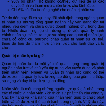
90% bộ phận HR không có/thiếu dữ liệu để ra các
quyết định và tham mưu chiến lược cho lãnh đạo;
Chỉ 6% có đầu tư công nghệ cho quản trị nhân sự.
Từ đó đến nay đã có sự thay đổi nhất định trong ngành quản
trị nhân sự nhưng tổng quan ngành này vẫn đang tồn tại
nhiều yếu điểm và chưa được doanh nghiệp chú trọng đầu
tư. Nhiều doanh nghiệp chỉ dừng lại ở việc quản lý hành
chính nhân sự mà chưa thực sự nâng cao quản trị nhân lực,
chưa có công cụ, phương pháp quản trị nhân sự cụ thể,
thiếu dữ liệu để tham mưu chiến lược cho lãnh đạo và tổ
chức.
Quản trị nhân lực là gì?
Quản trị nhân lực là một yếu tố quan trọng trong quản trị
nguồn nhân lực và chủ yếu tập trung vào tuyển dụng và phát
triển nhân viên. Nhiệm vụ Quản trị nhân lực cũng có thể
được xem là quản lý lực lượng lao động, bao gồm thu thập,
sử dụng và duy trì lực lượng lao động.
Nhân viên là một trong những nguồn lực quý giá nhất trong
các tổ chức vì nhân viên kích thích sự phát triển của công ty.
Các kỹ năng và khả năng của nhân viên giúp tổ chức phát
triển và có được vị thế cạnh tranh trong ngành. Vì lý do này,
thu hút, tuyển dụng và duy trì nhân viên tốt nhất là những yêu