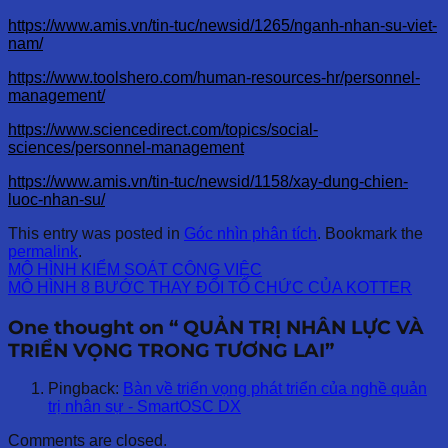
https://www.amis.vn/tin-tuc/newsid/1265/nganh-nhan-su-viet-
nam/
https://www.toolshero.com/human-resources-hr/personnel-
management/
https://www.sciencedirect.com/topics/social-
sciences/personnel-management
https://www.amis.vn/tin-tuc/newsid/1158/xay-dung-chien-
luoc-nhan-su/
This entry was posted in
Góc nhìn phân tích
. Bookmark the
permalink
.
MÔ HÌNH KIỂM SOÁT CÔNG VIỆC
MÔ HÌNH 8 BƯỚC THAY ĐỔI TỔ CHỨC CỦA KOTTER
One thought on “
QUẢN TRỊ NHÂN LỰC VÀ
TRIỂN VỌNG TRONG TƯƠNG LAI
”
Pingback:
Bàn về triển vọng phát triển của nghề quản
trị nhân sự - SmartOSC DX
Comments are closed.