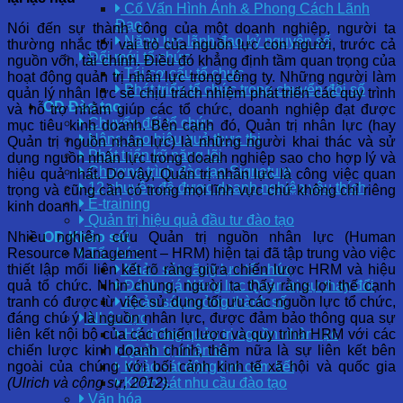
Cố Vấn Hình Ảnh & Phong Cách Lãnh
Đạo
Nói đến sự thành công của một doanh nghiệp, người ta
Năng lực lãnh đạo kỷ nguyên số
thường nhắc tới vai trò của nguồn lực con người, trước cả
Đổi mới tổ chức
nguồn vốn, tài chính. Điều đó khẳng định tầm quan trọng của
Tái cơ cấu tổ chức
hoạt động quản trị nhân lực trong công ty. Những người làm
Phát triển tổ chức trong chuyển đổi số
quản lý nhân lực sẽ chịu trách nhiệm phát triển các quy trình
OD Đào tạo
và hỗ trợ nhằm giúp các tổ chức, doanh nghiệp đạt được
Chuyển đổi tổ chức
mục tiêu kinh doanh. Bên cạnh đó, Quản trị nhân lực (hay
Nâng cao hiệu quả thực thi
Quản trị nguồn nhân lực) là những người khai thác và sử
Phát triển kỹ năng lõi
dụng nguồn nhân lực trong doanh nghiệp sao cho hợp lý và
Chương trình đào tạo Signature
hiệu quả nhất. Do vậy, Quản trị nhân lực là công việc quan
12 chuyên đề được doanh nghiệp yêu thích
trọng và cũng cần có trong mọi lĩnh vực chứ không chỉ riêng
E-training
kinh doanh.
Quản trị hiệu quả đầu tư đào tạo
Nhiều nghiên cứu Quản trị nguồn nhân lực (Human
OD Khảo sát
Resource Management – HRM) hiện tại đã tập trung vào việc
Tổ chức
thiết lập mối liên kết rõ ràng giữa chiến lược HRM và hiệu
Khảo sát năng lực tổ chức
quả tổ chức. Nhìn chung, người ta thấy rằng lợi thế cạnh
Đánh giá Năng lực Quản trị sự thay đổi
tranh có được từ việc sử dụng tối ưu các nguồn lực tổ chức,
Khảo sát trưởng thành số
đáng chú ý là nguồn nhân lực, được đảm bảo thông qua sự
Nhân lực
liên kết nội bộ của các chiến lược và quy trình HRM với các
Hệ thống quản trị nguồn nhân lực
chiến lược kinh doanh chính, thêm nữa là sự liên kết bên
Quản trị nhân tài
ngoài của chúng với bối cảnh kinh tế xã hội và quốc gia
Khảo sát động lực cam kết
(Ulrich và cộng sự, 2012).
Khảo sát nhu cầu đào tạo
Văn hóa