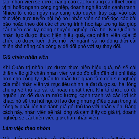
tạo, nhân viên sẽ được nâng cao các kỹ năng cần thiết trong
vị trí hoặc ngành công nghiệp, doanh nghiệp vẫn cạnh tranh.
Nhiều tổ chức ngày nay cung cấp quyền truy cập vào các
thư viện trực tuyến nội bộ nơi nhân viên có thể đọc các bài
báo hoặc theo dõi các chương trình học tập tương tác giúp
cải thiện các kỹ năng chuyên nghiệp của họ. Khi Quản trị
nhân lực được thực hiện hiệu quả, các nhân viên của tổ
chức có được kiến ​​thức mới về ngành và nó đồng thời cải
thiện khả năng của công ty để đối phó với sự thay đổi.
Giữ chân nhân viên
Khi Quản trị nhân lực được thực hiện hiệu quả, nó sẽ cải
thiện việc giữ chân nhân viên và do đó dẫn đến chi phí thấp
hơn cho công ty. Quản trị nhân lực quan tâm đến sự nghiệp
của mỗi nhân viên và mục tiêu chính là đạt được sự hài lòng
chung về thù lao và kế hoạch phát triển. Khi tổ chức có đủ
nguồn lực để đưa ra mức lương cạnh tranh và các lợi ích
khác, nó sẽ thu hút người lao động nhưng điều quan trọng là
công ty phải liên tục đánh giá gói thù lao với nhân viên. Bằng
cách này, nhân viên sẽ hài lòng và cảm thấy có giá trị, doanh
nghiệp sẽ cải thiện việc giữ chân nhân viên.
Làm việc theo nhóm
Một chức năng khác của Quản trị nhân lực là cải thiện mối