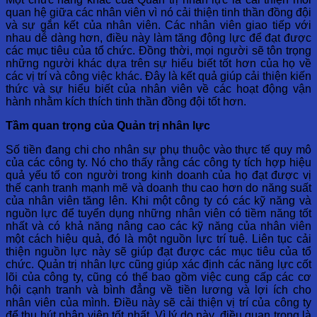
quan hệ giữa các nhân viên vì nó cải thiện tinh thần đồng đội
và sự gắn kết của nhân viên. Các nhân viên giao tiếp với
nhau dễ dàng hơn, điều này làm tăng động lực để đạt được
các mục tiêu của tổ chức. Đồng thời, mọi người sẽ tôn trọng
những người khác dựa trên sự hiểu biết tốt hơn của họ về
các vị trí và công việc khác. Đây là kết quả giúp cải thiện kiến
​​thức và sự hiểu biết của nhân viên về các hoạt động vận
hành nhằm kích thích tinh thần đồng đội tốt hơn.
Tầm quan trọng của Quản trị nhân lực
Số tiền đang chi cho nhân sự phụ thuộc vào thực tế quy mô
của các công ty. Nó cho thấy rằng các công ty tích hợp hiệu
quả yếu tố con người trong kinh doanh của họ đạt được vị
thế cạnh tranh mạnh mẽ và doanh thu cao hơn do năng suất
của nhân viên tăng lên. Khi một công ty có các kỹ năng và
nguồn lực để tuyển dụng những nhân viên có tiềm năng tốt
nhất và có khả năng nâng cao các kỹ năng của nhân viên
một cách hiệu quả, đó là một nguồn lực trí tuệ. Liên tục cải
thiện nguồn lực này sẽ giúp đạt được các mục tiêu của tổ
chức. Quản trị nhân lực cũng giúp xác định các năng lực cốt
lõi của công ty, cũng có thể bao gồm việc cung cấp các cơ
hội cạnh tranh và bình đẳng về tiền lương và lợi ích cho
nhân viên của mình. Điều này sẽ cải thiện vị trí của công ty
để thu hút nhân viên tốt nhất. Vì lý do này, điều quan trọng là