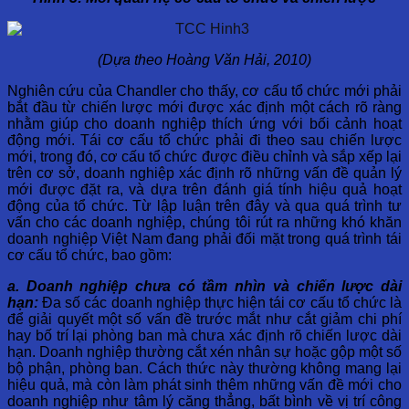
(Dựa theo Hoàng Văn Hải, 2010)
Nghiên cứu của Chandler cho thấy, cơ cấu tổ chức mới phải
bắt đầu từ chiến lược mới được xác định một cách rõ ràng
nhằm giúp cho doanh nghiệp thích ứng với bối cảnh hoạt
động mới. Tái cơ cấu tổ chức phải đi theo sau chiến lược
mới, trong đó, cơ cấu tổ chức được điều chỉnh và sắp xếp lại
trên cơ sở, doanh nghiệp xác định rõ những vấn đề quản lý
mới được đặt ra, và dựa trên đánh giá tính hiệu quả hoạt
động của tổ chức. Từ lập luận trên đây và qua quá trình tư
vấn cho các doanh nghiệp, chúng tôi rút ra những khó khăn
doanh nghiệp Việt Nam đang phải đối mặt trong quá trình tái
cơ cấu tổ chức, bao gồm:
a. Doanh nghiệp chưa có tầm nhìn và chiến lược dài
hạn:
Đa số các doanh nghiệp thực hiện tái cơ cấu tổ chức là
để giải quyết một số vấn đề trước mắt như cắt giảm chi phí
hay bố trí lại phòng ban mà chưa xác định rõ chiến lược dài
hạn. Doanh nghiệp thường cắt xén nhân sự hoặc gộp một số
bộ phận, phòng ban. Cách thức này thường không mang lại
hiệu quả, mà còn làm phát sinh thêm những vấn đề mới cho
doanh nghiệp như tâm lý căng thẳng, bất bình về vị trí công