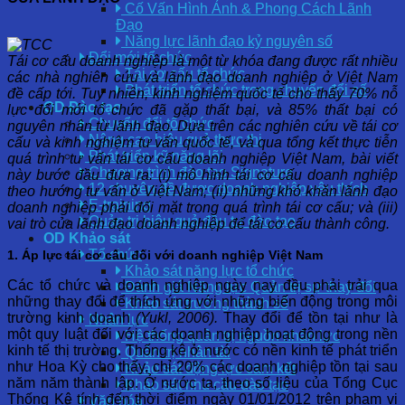
Cố Vấn Hình Ảnh & Phong Cách Lãnh
Đạo
Năng lực lãnh đạo kỷ nguyên số
Đổi mới tổ chức
Tái cơ cấu doanh nghiệp là một từ khóa đang được rất nhiều
Tái cơ cấu tổ chức
các nhà nghiên cứu và lãnh đạo doanh nghiệp ở Việt Nam
Phát triển tổ chức trong chuyển đổi số
đề cấp tới. Tuy nhiên, kinh nghiệm quốc tế cho thấy 70% nỗ
OD Đào tạo
lực đổi mới tổ chức đã gặp thất bại, và 85% thất bại có
Chuyển đổi tổ chức
nguyên nhân từ lãnh đạo. Dựa trên các nghiên cứu về tái cơ
Nâng cao hiệu quả thực thi
cấu và kinh nghiệm tư vấn quốc tế, và qua tổng kết thực tiễn
Phát triển kỹ năng lõi
quá trình tư vấn tái cơ cấu doanh nghiệp Việt Nam, bài viết
Chương trình đào tạo Signature
này bước đầu đưa ra: (i) mô hình tái cơ cấu doanh nghiệp
12 chuyên đề được doanh nghiệp yêu thích
theo hướng tư vấn ở Việt Nam; (ii) những khó khăn lãnh đạo
E-training
doanh nghiệp phải đối mặt trong quá trình tái cơ cấu; và (iii)
Quản trị hiệu quả đầu tư đào tạo
vai trò của lãnh đạo doanh nghiệp để tái cơ cấu thành công.
OD Khảo sát
Tổ chức
1. Áp lực tái cơ cấu đối với doanh nghiệp Việt Nam
Khảo sát năng lực tổ chức
Các tổ chức và doanh nghiệp ngày nay đều phải trải qua
Đánh giá Năng lực Quản trị sự thay đổi
những thay đổi để thích ứng với những biến động trong môi
Khảo sát trưởng thành số
trường kinh doanh
(Yukl, 2006).
Thay đổi để tồn tại như là
Nhân lực
một quy luật đối với các doanh nghiệp hoạt động trong nền
Hệ thống quản trị nguồn nhân lực
kinh tế thị trường. Thống kê ở nước có nền kinh tế phát triển
Quản trị nhân tài
như Hoa Kỳ cho thấy, chỉ 20% các doanh nghiệp tồn tại sau
Khảo sát động lực cam kết
năm năm thành lập. Ở nước ta, theo số liệu của Tổng Cục
Khảo sát nhu cầu đào tạo
Thống Kê tính đến thời điểm ngày 01/01/2012 trên phạm vi
Văn hóa