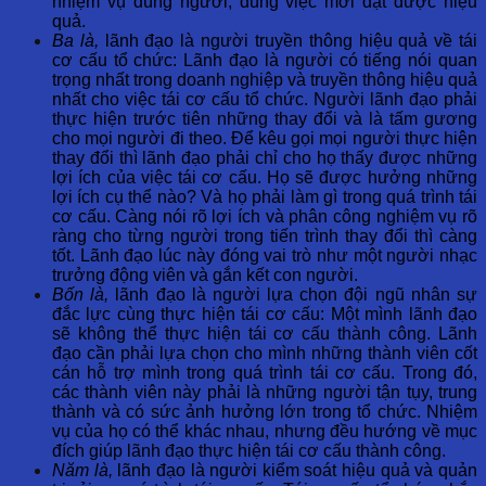
nhiệm vụ đúng người, đúng việc mới đạt được hiệu
quả.
Ba là,
lãnh đạo là người truyền thông hiệu quả về tái
cơ cấu tổ chức: Lãnh đạo là người có tiếng nói quan
trọng nhất trong doanh nghiệp và truyền thông hiệu quả
nhất cho việc tái cơ cấu tổ chức. Người lãnh đạo phải
thực hiện trước tiên những thay đổi và là tấm gương
cho mọi người đi theo. Để kêu gọi mọi người thực hiện
thay đổi thì lãnh đạo phải chỉ cho họ thấy được những
lợi ích của việc tái cơ cấu. Họ sẽ được hưởng những
lợi ích cụ thể nào? Và họ phải làm gì trong quá trình tái
cơ cấu. Càng nói rõ lợi ích và phân công nghiệm vụ rõ
ràng cho từng người trong tiến trình thay đổi thì càng
tốt. Lãnh đạo lúc này đóng vai trò như một người nhạc
trưởng động viên và gắn kết con người.
Bốn là,
lãnh đạo là người lựa chọn đội ngũ nhân sự
đắc lực cùng thực hiện tái cơ cấu: Một mình lãnh đạo
sẽ không thể thực hiện tái cơ cấu thành công. Lãnh
đạo cần phải lựa chọn cho mình những thành viên cốt
cán hỗ trợ mình trong quá trình tái cơ cấu. Trong đó,
các thành viên này phải là những người tận tụy, trung
thành và có sức ảnh hưởng lớn trong tổ chức. Nhiệm
vụ của họ có thể khác nhau, nhưng đều hướng về mục
đích giúp lãnh đạo thực hiện tái cơ cấu thành công.
Năm là,
lãnh đạo là người kiểm soát hiệu quả và quản