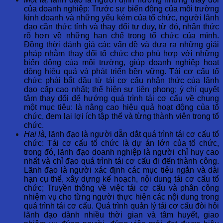
của doanh nghiệp: Trước sự biến động của môi trường
kinh doanh và những yếu kém của tổ chức, người lãnh
đạo cần thức tỉnh và thay đổi tư duy, từ đó, nhận thức
rõ hơn về những hạn chế trong tổ chức của mình.
Đồng thời đánh giá các vấn đề và đưa ra những giải
pháp nhằm thay đổi tổ chức cho phù hợp với những
biến động của môi trường, giúp doanh nghiệp hoạt
động hiệu quả và phát triển bền vững. Tái cơ cấu tổ
chức phải bắt đầu từ tái cơ cấu nhận thức của lãnh
đạo cấp cao nhất; thể hiện sự tiên phong; ý chí quyết
tâm thay đổi để hướng quá trình tái cơ cấu về chung
một mục tiêu: là nâng cao hiệu quả hoạt động của tổ
chức, đem lại lợi ích tập thể và từng thành viên trong tổ
chức.
Hai là,
lãnh đạo là người dẫn dắt quá trình tái cơ cấu tổ
chức: Tái cơ cấu tổ chức là dự án lớn của tổ chức,
trong đó, lãnh đạo doanh nghiệp là người chỉ huy cao
nhất và chỉ đạo quá trình tái cơ cấu đi đến thành công.
Lãnh đạo là người xác định các mục tiêu ngắn và dài
hạn cụ thể, xây dựng kế hoạch, nội dung tái cơ cấu tổ
chức; Truyền thông về việc tái cơ cấu và phân công
nhiệm vụ cho từng người thực hiện các nội dung trong
quá trình tái cơ cấu. Quá trình quản lý tái cơ cấu đòi hỏi
lãnh đạo dành nhiều thời gian và tâm huyết, giao