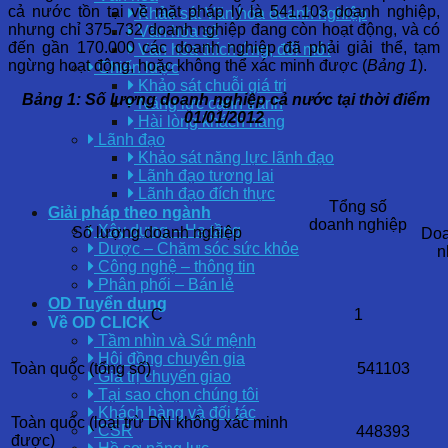
cả nước tồn tại về mặt pháp lý là 541.103 doanh nghiệp,
Khảo sát Văn hóa doanh nghiệp
nhưng chỉ 375.732 doanh nghiệp đang còn hoạt động, và có
Văn hóa số
đến gần 170.000 các doanh nghiệp đã phải giải thể, tạm
Văn hóa thích ứng, đổi mới
ngừng hoạt động, hoặc không thể xác minh được (
Bảng 1
).
Chiến lược
Khảo sát chuỗi giá trị
Bảng 1: Số lượng doanh nghiệp cả nước tại thời điểm
Năng lực cạnh tranh
01/01/2012
Hài lòng khách hàng
Lãnh đạo
Khảo sát năng lực lãnh đạo
Lãnh đạo tương lai
Lãnh đạo đích thực
Tổng số
Giải pháp theo ngành
doanh nghiệp
Xây dựng – Hạ tầng
Số lượng doanh nghiệp
Doa
Dược – Chăm sóc sức khỏe
n
Công nghệ – thông tin
Phân phối – Bán lẻ
OD Tuyển dụng
C
1
Về OD CLICK
Tầm nhìn và Sứ mệnh
Hội đồng chuyên gia
Toàn quốc (tổng số)
541103
Giá trị chuyển giao
Tại sao chọn chúng tôi
Khách hàng và đối tác
Toàn quốc (loại trừ DN không xác minh
CSR
448393
được)