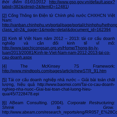
thời điểm 01/01/2012
http://www.gso.gov.vn/default.aspx?
tabid=382&idmid=2&ItemID=12481
)
[2]
Cổng Thông tin Điện tử Chính phủ nước CHXHCN Việt
Nam:
http://vanban.chinhphu.vn/portal/page/portal/chinhphu/hetho
class_id=2&_page=1&mode=detail&document_id=162394
[3]
Kinh tế Việt Nam năm 2012 – 2013: tái cơ cấu doanh
nghiệp và cân đối kinh tế vĩ mô:
http://www.tapchicongsan.org.vn/Home/Thong-tin-ly-
luan/2013/20081/Kinh-te-Viet-Nam-nam-2012-2013-tai-co-
cau-doanh.aspx
[4]
The McKinsey 7S Framework:
http://www.mindtools.com/pages/article/newSTR_91.htm
[5]
Tái cơ cấu doanh nghiệp nhà nước – Giải bài toán chất
lượng, hiệu quả http://www.baomoi.com/Tai-co-cau-doanh-
nghiep-nha-nuoc–Giai-bai-toan-chat-luong-hieu-
qua/45/7228478.epi
[6]
ABeam Consulting. (2004).
Corporate Restructuring:
Shrink to Grow.
http://www.abeam.com/research_reports/eng/RR057_E%28Co