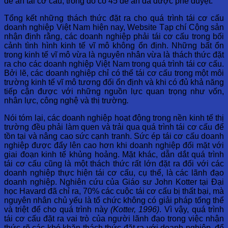
đề án tái cơ cấu, trong đó có 45 đề án đã được phê duyệt.
Tổng kết những thách thức đặt ra cho quá trình tái cơ cấu
doanh nghiệp Việt Nam hiện nay, Website Tạp chí Cộng sản
nhận định rằng, các doanh nghiệp phải tái cơ cấu trong bối
cảnh tình hình kinh tế vĩ mô không ổn định. Những bất ổn
trong kinh tế vĩ mô vừa là nguyên nhân vừa là thách thức đặt
ra cho các doanh nghiệp Việt Nam trong quá trình tái cơ cấu.
Bởi lẽ, các doanh nghiệp chỉ có thể tái cơ cấu trong một môi
trường kinh tế vĩ mô tương đối ổn định và khi có đủ khả năng
tiếp cận được với những nguồn lực quan trọng như vốn,
nhân lực, công nghệ và thị trường
.
Nói tóm lại, các doanh nghiệp hoạt động trong nền kinh tế thị
trường đều phải làm quen và trải qua quá trình tái cơ cấu để
tồn tại và nâng cao sức cạnh tranh. Sức ép tái cơ cấu doanh
nghiệp được đẩy lên cao hơn khi doanh nghiệp đối mặt với
giai đoạn kinh tế khủng hoảng. Mặt khác, dẫn dắt quá trình
tái cơ cấu cũng là một thách thức rất lớn đặt ra đối với các
doanh nghiệp thực hiện tái cơ cấu, cụ thể, là các lãnh đạo
doanh nghiệp. Nghiên cứu của Giáo sư John Kotter tại Đại
học Havard đã chỉ ra, 70% các cuộc tái cơ cấu bị thất bại, mà
nguyên nhân chủ yếu là tổ chức không có giải pháp tổng thể
và triệt để cho quá trình này
(Kotter, 1996)
. Vì vậy, quá trình
tái cơ cấu đặt ra vai trò của người lãnh đạo trong việc nhận
thức rõ các khó khăn thách thức đặt ra với doanh nghiệp, để