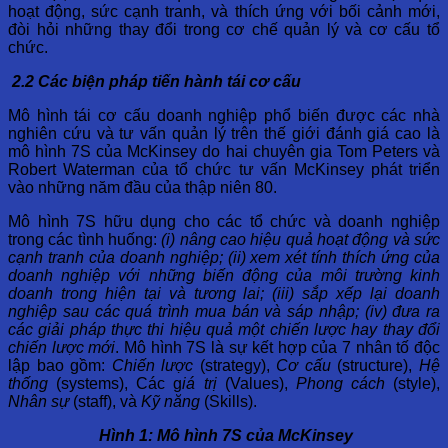
hoạt động, sức cạnh tranh, và thích ứng với bối cảnh mới,
đòi hỏi những thay đổi trong cơ chế quản lý và cơ cấu tổ
chức.
2.2 Các biện pháp tiến hành tái cơ cấu
Mô hình tái cơ cấu doanh nghiệp phổ biến được các nhà
nghiên cứu và tư vấn quản lý trên thế giới đánh giá cao là
mô hình 7S của McKinsey do hai chuyên gia Tom Peters và
Robert Waterman của tổ chức tư vấn McKinsey phát triển
vào những năm đầu của thập niên 80.
Mô hình 7S hữu dụng cho các tổ chức và doanh nghiệp
trong các tình huống:
(i) nâng cao hiệu quả hoạt động và sức
cạnh tranh của doanh nghiệp; (ii) xem xét tính thích ứng của
doanh nghiệp với những biến động của môi trường kinh
doanh trong hiện tại và tương lai; (iii) sắp xếp lại doanh
nghiệp sau các quá trình mua bán và sáp nhập; (iv) đưa ra
các giải pháp thực thi hiệu quả một chiến lược hay thay đổi
chiến lược mới
. Mô hình 7S là sự kết hợp của 7 nhân tố độc
lập bao gồm:
Chiến lược
(strategy),
Cơ cấu
(structure),
Hệ
thống
(systems), Các g
iá trị
(Values),
Phong cách
(style),
Nhân sự
(staff), và
Kỹ năng
(Skills).
Hình 1: Mô hình 7S của McKinsey