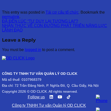
This entry was posted in
Tái cơ cấu tổ chức
. Bookmark the
permalink
.
ĐÃ ĐẾN LÚC “TƯ DUY LẠI TƯƠNG LAI”?
NHẬN THỨC VỀ CON ĐƯỜNG PHÁT TRIỂN NĂNG LỰC
LÃNH ĐẠO
Leave a Reply
You must be
logged in
to post a comment.
CÔNG TY TNHH TƯ VẤN QUẢN LÝ OD CLICK
Mã số thuế: 0107968379
Địa chỉ: 72 Trần Đăng Ninh, P. Nghĩa Đô, Q. Cầu Giấy, Hà Nội
Copyright 2026 © OD CLICK. All rights reserved.
Follow us
Công ty TNHH Tư vấn Quản lý OD CLICK