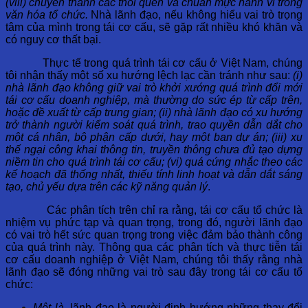
(viii) chuyển thành các thói quen và chuẩn mực hành vi trong
văn hóa tổ chức.
Nhà lãnh đạo, nếu không hiểu vai trò trọng
tâm của mình trong tái cơ cấu, sẽ gặp rất nhiều khó khăn và
có nguy cơ thất bại.
Thực tế trong quá trình tái cơ cấu ở Việt Nam, chúng
tôi nhận thấy một số xu hướng lệch lạc cần tránh như sau:
(i)
nhà lãnh đạo không giữ vai trò khởi xướng quá trình đổi mới
tái cơ cấu doanh nghiệp, mà thường do sức ép từ cấp trên,
hoặc đề xuất từ cấp trung gian; (ii) nhà lãnh đạo có xu hướng
trở thành người kiểm soát quá trình, trao quyền dẫn dắt cho
một cá nhân, bộ phận cấp dưới, hay một ban dự án; (iii) xu
thế ngại công khai thông tin, truyền thông chưa đủ tạo dựng
niềm tin cho quá trình tái cơ cấu; (vi) quá cứng nhắc theo các
kế hoạch đã thống nhất, thiếu tính linh hoạt và dẫn dắt sáng
tạo, chủ yếu dựa trên các kỹ năng quản lý
.
Các phân tích trên chỉ ra rằng, tái cơ cấu tổ chức là
nhiệm vụ phức tạp và quan trọng, trong đó, người lãnh đạo
có vai trò hết sức quan trọng trong việc đảm bảo thành công
của quá trình này. Thông qua các phân tích và thực tiễn tái
cơ cấu doanh nghiệp ở Việt Nam, chúng tôi thấy rằng nhà
lãnh đạo sẽ đóng những vai trò sau đây trong tái cơ cấu tổ
chức:
Một là,
lãnh đạo là người định hướng những thay đổi