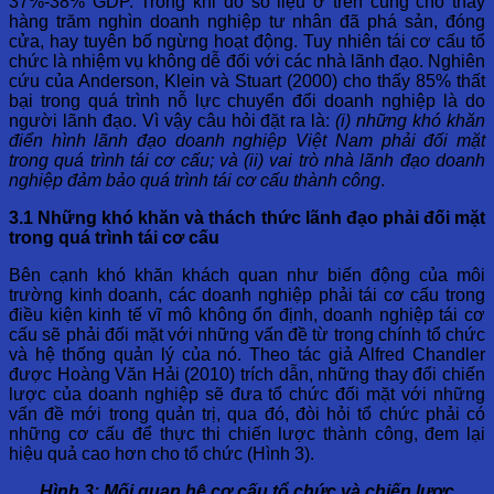
37%-38% GDP. Trong khi đó số liệu ở trên cũng cho thấy
hàng trăm nghìn doanh nghiệp tư nhân đã phá sản, đóng
cửa, hay tuyên bố ngừng hoạt động. Tuy nhiên tái cơ cấu tổ
chức là nhiệm vụ không dễ đối với các nhà lãnh đạo. Nghiên
cứu của Anderson, Klein và Stuart (2000) cho thấy 85% thất
bại trong quá trình nỗ lực chuyển đổi doanh nghiệp là do
người lãnh đạo. Vì vậy câu hỏi đặt ra là:
(i) những khó khăn
điển hình lãnh đạo doanh nghiệp Việt Nam phải đối mặt
trong quá trình tái cơ cấu; và (ii) vai trò nhà lãnh đạo doanh
nghiệp đảm bảo quá trình tái cơ cấu thành công
.
3.1 Những khó khăn và thách thức lãnh đạo phải đối mặt
trong quá trình tái cơ cấu
Bên cạnh khó khăn khách quan như biến động của môi
trường kinh doanh, các doanh nghiệp phải tái cơ cấu trong
điều kiện kinh tế vĩ mô không ổn định, doanh nghiệp tái cơ
cấu sẽ phải đối mặt với những vấn đề từ trong chính tổ chức
và hệ thống quản lý của nó. Theo tác giả Alfred Chandler
được Hoàng Văn Hải (2010) trích dẫn, những thay đổi chiến
lược của doanh nghiệp sẽ đưa tổ chức đối mặt với những
vấn đề mới trong quản trị, qua đó, đòi hỏi tổ chức phải có
những cơ cấu để thực thi chiến lược thành công, đem lại
hiệu quả cao hơn cho tổ chức (Hình 3).
Hình 3: Mối quan hệ cơ cấu tổ chức và chiến lược