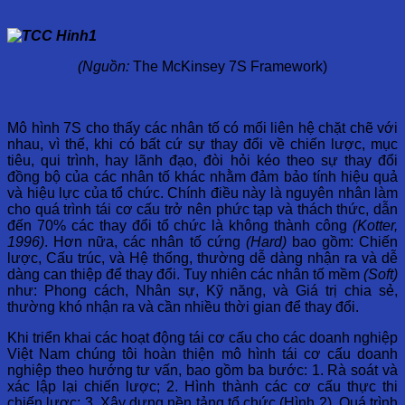
(Nguồn:
The McKinsey 7S Framework)
Mô hình 7S cho thấy các nhân tố có mối liên hệ chặt chẽ với
nhau, vì thế, khi có bất cứ sự thay đổi về chiến lược, mục
tiêu, qui trình, hay lãnh đạo, đòi hỏi kéo theo sự thay đổi
đồng bộ của các nhân tố khác nhằm đảm bảo tính hiệu quả
và hiệu lực của tổ chức. Chính điều này là nguyên nhân làm
cho quá trình tái cơ cấu trở nên phức tạp và thách thức, dẫn
đến 70% các thay đổi tổ chức là không thành công
(Kotter,
1996)
. Hơn nữa, các nhân tố cứng
(Hard)
bao gồm: Chiến
lược, Cấu trúc, và Hệ thống, thường dễ dàng nhận ra và dễ
dàng can thiệp để thay đổi. Tuy nhiên các nhân tố mềm
(Soft)
như: Phong cách, Nhân sự, Kỹ năng, và Giá trị chia sẻ,
thường khó nhận ra và cần nhiều thời gian để thay đổi.
Khi triển khai các hoạt động tái cơ cấu cho các doanh nghiệp
Việt Nam chúng tôi hoàn thiện mô hình tái cơ cấu doanh
nghiệp theo hướng tư vấn, bao gồm ba bước: 1. Rà soát và
xác lập lại chiến lược; 2. Hình thành các cơ cấu thực thi
chiến lược; 3. Xây dựng nền tảng tổ chức (Hình 2). Quá trình