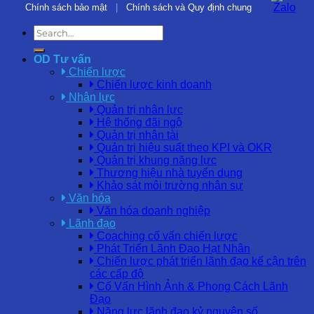
Chính sách bảo mật
|
Chính sách và Quy định chung
OD Tư vấn
Chiến lược
Chiến lược kinh doanh
Nhân lực
Quản trị nhân lực
Hệ thống đãi ngộ
Quản trị nhân tài
Quản trị hiệu suất theo KPI và OKR
Quản trị khung năng lực
Thương hiệu nhà tuyển dụng
Khảo sát môi trường nhân sự
Văn hóa
Văn hóa doanh nghiệp
Lãnh đạo
Coaching cố vấn chiến lược
Phát Triển Lãnh Đạo Hạt Nhân
Chiến lược phát triển lãnh đạo kế cận trên
các cấp độ
Cố Vấn Hình Ảnh & Phong Cách Lãnh
Đạo
Năng lực lãnh đạo kỷ nguyên số