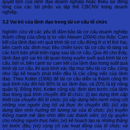
quyết tâm của lãnh đạo doanh nghiệp hoặc thiếu sự đồng
lòng của các bộ phận và tập thể CBCNV trong doanh
nghiệp.
3.2 Vai trò của lãnh đạo trong tái cơ cấu tổ chức
Nghiên cứu về các yếu tố đảm bảo tái cơ cấu doanh nghiệp
thành công của công ty tư vấn Abeam (2004) cho thấy: Cam
kết của lãnh đạo với quá trình tái cơ cấu đứng ở vị trí thứ hai,
bên cạnh xác định mục tiêu chiến lược tái cơ cấu rõ ràng và
các kịch bản phát triẻn ngay sau tái cơ cấu. Qua đó cho thấy,
lãnh đạo giữ vai trò rất quan trọng xuyên suốt quá trình tái cơ
cấu, bởi vì, bên cạnh sự cam kết của lãnh đạo trong suốt quá
trình tái cơ cấu, thì quá trình xác lập mục tiêu tái cơ cấu, cũng
như lập kế hoạch phát triển đều là các công việc của lãnh
đạo. Theo Kotter
(1996)
để tái cơ cấu diễn ra thành công thì
quá trình này đòi hỏi 80% là sự lãnh đạo, và 20% là kỹ năng
quản lý. Đồng thời, Kotter cũng xác định tám bước của lãnh
đạo trong quá trình chuyển đổi tổ chức:
(i) tạo dựng tính cấp
thiết của chuyển đổi tổ chức; (ii) xây dựng liên minh nòng cốt
những con người ủng hộ và thực thi chuyển đổi; (iii) xây
dựng tầm nhìn hướng tới tương lai của tổ chức; (iv) truyền
thông mạnh mẽ tầm nhìn đến các thành viên; (v) ủy quyền
cho những người thực hiện; (vi) kế hoạch tạo ra những thắng
lợi bước đầu; (vii) cùng cố các hoạt động của tổ chức; và