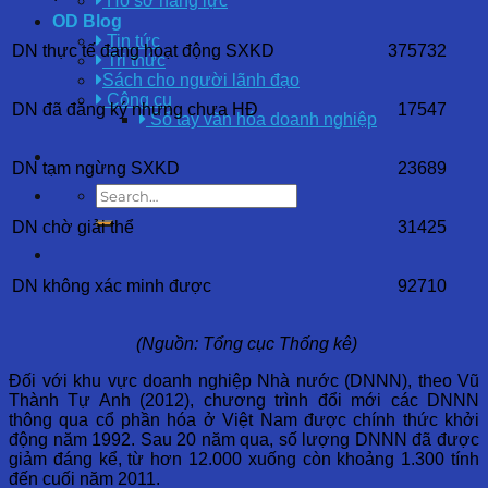
Hồ sơ năng lực
OD Blog
Tin tức
DN thực tế đang hoạt động SXKD
375732
Tri thức
Sách cho người lãnh đạo
Công cụ
DN đã đăng ký nhưng chưa HĐ
17547
Sổ tay văn hóa doanh nghiệp
DN tạm ngừng SXKD
23689
DN chờ giải thể
31425
DN không xác minh được
92710
(Nguồn: Tổng cục Thống kê)
Đối với khu vực doanh nghiệp Nhà nước (DNNN), theo Vũ
Thành Tự Anh (2012), chương trình đổi mới các DNNN
thông qua cổ phần hóa ở Việt Nam được chính thức khởi
động năm 1992. Sau 20 năm qua, số lượng DNNN đã được
giảm đáng kể, từ hơn 12.000 xuống còn khoảng 1.300 tính
đến cuối năm 2011.