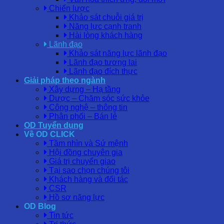
Chiến lược
Khảo sát chuỗi giá trị
Năng lực cạnh tranh
Hài lòng khách hàng
Lãnh đạo
Khảo sát năng lực lãnh đạo
Lãnh đạo tương lai
Lãnh đạo đích thực
Giải pháp theo ngành
Xây dựng – Hạ tầng
Dược – Chăm sóc sức khỏe
Công nghệ – thông tin
Phân phối – Bán lẻ
OD Tuyển dụng
Về OD CLICK
Tầm nhìn và Sứ mệnh
Hội đồng chuyên gia
Giá trị chuyển giao
Tại sao chọn chúng tôi
Khách hàng và đối tác
CSR
Hồ sơ năng lực
OD Blog
Tin tức