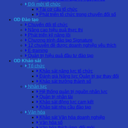
Đổi mới tổ chức
Tái cơ cấu tổ chức
Phát triển tổ chức trong chuyển đổi số
OD Đào tạo
Chuyển đổi tổ chức
Nâng cao hiệu quả thực thi
Phát triển kỹ năng lõi
Chương trình đào tạo Signature
12 chuyên đề được doanh nghiệp yêu thích
E-training
Quản trị hiệu quả đầu tư đào tạo
OD Khảo sát
Tổ chức
Khảo sát năng lực tổ chức
Đánh giá Năng lực Quản trị sự thay đổi
Khảo sát trưởng thành số
Nhân lực
Hệ thống quản trị nguồn nhân lực
Quản trị nhân tài
Khảo sát động lực cam kết
Khảo sát nhu cầu đào tạo
Văn hóa
Khảo sát Văn hóa doanh nghiệp
Văn hóa số
Văn hóa thích ứng, đổi mới