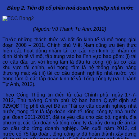
Bảng 2: Tiến độ cổ phần hoá doanh nghiệp nhà nước
(Nguồn: Vũ Thành Tự Anh, 2012)
Trước những thách thức và bất ổn kinh tế vĩ mô trong giai
đoạn 2008 – 2011, Chính phủ Việt Nam cũng ưu tiên thực
hiện các hoạt động nhằm tái cơ cấu nền kinh tế nhằm ổn
định kinh tế vĩ mô, tập trung vào ba lĩnh vực bao gồm: (i) tái
cơ cấu đầu tư, với trọng tâm là đầu tư công; (ii) tái cơ cấu
khu vực tài chính, với trọng tâm là hệ thống ngân hàng
thương mại; và (iii) tái cơ cấu doanh nghiệp nhà nước, với
trọng tâm là các tập đoàn kinh tế và Tổng công ty (Vũ Thành
Tự Anh, 2012).
Theo Cổng Thông tin điện tử của Chính phủ, ngày 17-7-
2012, Thủ tướng Chính phủ ký ban hành Quyết định số
929/QĐTTg phê duyệt Đề án “Tái cơ cấu doanh nghiệp nhà
nước, trọng tâm là tập đoàn kinh tế, tổng công ty nhà nước
giai đoạn 2011-2015”, đặt ra yêu cầu cho các bộ, ngành, địa
phương, các tập đoàn và tổng công ty đã xây dựng đề án tái
cơ cấu cho từng doanh nghiệp. Đến cuối năm 2012, cả
nước có 75 tập đoàn, tổng công ty đã hoàn thành xây dựng