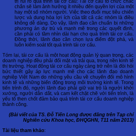
trị rủi ro quá trình tái cơ cấu: Tái cơ cấu tổ chức chắc
chắn sẽ làm ảnh hưởng ít nhiều đến quyền lợi của một
hay một số nhóm người. Việc theo đuổi mục tiêu chiến
lược và dung hòa lợi ích của tất cả các nhóm là điều
không dễ dàng. Do vậy, lãnh đạo cần chuẩn bị những
phương án dự trù và mạnh mẽ trong các quyết định,
cần phải có tầm nhìn dài hạn cho quá trình tái cơ cấu.
Đồng thời, lãnh đạo cần chọn lựa điểm đột phá, và
luôn kiểm soát tốt quá trình tái cơ cấu.
Tóm lại, tái cơ cấu là một hoạt động quản lý quan trọng, các
doanh nghiệp đều phải đối mặt và trải qua, trong nền kinh tế
thị trường. Hoạt động tái cơ cấu ngày càng trở nên là đòi hỏi
bức thiết gây áp lực mạnh mẽ cho các lãnh đạo doanh
nghiệp Việt Nam do những yêu cầu về chuyển đổi mô hình
kinh tế và những biến động trong môi trường kinh tế. Trong
tiến trình đó, người lãnh đạo phải giữ vai trò là người khởi
xướng, người dẫn dắt, và cam kết chặt chẽ với tiến trình, là
yếu tố then chốt đảm bảo quá trình tái cơ cấu doanh nghiệp
thành công.
(Bài viết của TS. Đỗ Tiến Long được đăng trên Tạp chí
Nghiên cứu Khoa học, ĐHQGHN, T11 năm 2013)
Tài liệu tham khảo
: