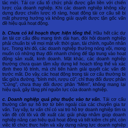
tác mới. Tái cơ cấu tổ chức phải được gắn liền với chiến
lược của doanh nghiệp. Khi các doanh nghiệp không xây
dựng được chiến lược rõ ràng, hoạt động tái cơ cấu sẽ bị
mất phương hướng và không giải quyết được tận gốc vấn
đề hiệu quả hoạt động.
b. Chưa có kế hoạch thực hiện tổng thể.
Hầu hết các dự
án tái cơ cấu đều mang tính dài hạn, đòi hỏi doanh nghiệp
phải chuẩn bị về mọi mặt về: thời gian, tài chính, nguồn nhân
lực. Trong khi đó, các doanh nghiệp thường nóng vội, mong
muốn có những thay đổi nhanh chóng để tập trung vào hoạt
động sản xuất, kinh doanh. Mặt khác, các doanh nghiệp
thường chưa quan tâm xây dựng kế hoạch tổng thể và xác
định theo lộ trình, mà chỉ tiến hành giải quyết các vấn đề
trước mắt. Do vậy, các hoạt động trong tái cơ cấu thường bị
tắc giữa đường, “bình mới, rượu cũ”, chỉ thay đổi được phần
“Cứng”, chưa thay đổi được phần “Mềm”, không mang lại
hiệu quả, gây lãng phí nguồn lực của doanh nghiệp.
c. Doanh nghiệp quá phụ thuộc vào tư vấn.
Tái cơ cấu
thường cần sự hỗ trợ từ bên ngoài của các chuyên gia tư
vấn. Tuy vậy, tư vấn chỉ có vai trò hỗ trợ doanh nghiệp tìm ra
vấn đề cốt lõi và đề xuất các giải pháp nhằm giúp doanh
nghiệp nâng cao hiệu quả hoạt động và tiết kiệm chi phí, còn
việc tổ chức thực hiện và xây dựng năng lực doanh nghiệp