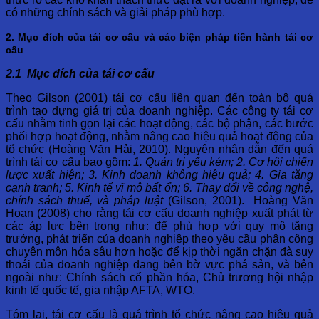
có những chính sách và giải pháp phù hợp.
2. Mục đích của tái cơ cấu và các biện pháp tiến hành tái cơ
cấu
2.1 Mục đích của tái cơ cấu
Theo Gilson (2001) tái cơ cấu liên quan đến toàn bộ quá
trình tạo dựng giá trị của doanh nghiệp. Các công ty tái cơ
cấu nhằm tinh gọn lại các hoạt động, các bộ phận, các bước
phối hợp hoạt động, nhằm nâng cao hiệu quả hoạt động của
tổ chức (Hoàng Văn Hải, 2010). Nguyên nhân dẫn đến quá
trình tái cơ cấu bao gồm:
1. Quản trị yếu kém; 2. Cơ hội chiến
lược xuất hiện; 3. Kinh doanh không hiệu quả; 4. Gia tăng
cạnh tranh; 5. Kinh tế vĩ mô bất ổn; 6. Thay đổi về công nghệ,
chính sách thuế, và pháp luật
(Gilson, 2001). Hoàng Văn
Hoan (2008) cho rằng tái cơ cấu doanh nghiệp xuất phát từ
các áp lực bên trong như: để phù hợp với quy mô tăng
trưởng, phát triển của doanh nghiệp theo yêu cầu phân công
chuyên môn hóa sâu hơn hoặc để kịp thời ngăn chặn đà suy
thoái của doanh nghiệp đang bên bờ vực phá sản, và bên
ngoài như: Chính sách cổ phần hóa, Chủ trương hội nhập
kinh tế quốc tế, gia nhập AFTA, WTO.
Tóm lại, tái cơ cấu là quá trình tổ chức nâng cao hiệu quả