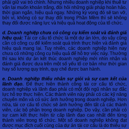
phải giữ vai trò chính. Nhưng nhiều doanh nghiệp khi thuê tư
vấn lại muốn khoán trắng, đòi hỏi những giải pháp hoàn hảo,
thời gian ngắn, hiệu quả ngay. Những kỳ vọng đó sẽ tan vỡ,
bởi vì, không có sự thay đổi trong Phần Mềm thì sẽ không
thay đổi được năng lực và hiệu quả hoạt động của tổ chức.
d. Doanh nghiệp chưa có công cụ kiểm soát và đánh giá
hiệu quả:
Tái cơ cấu tổ chức là một dự án lớn, do vậy cũng
cần có công cụ để kiểm soát quá trình thực hiện và đánh giá
hiệu quả mang lại. Tuy nhiên, các doanh nghiệp hiện nay
chưa có những công cụ hiệu quả để hỗ trợ việc này. Thường
thì sau khi dự án kết thúc doanh nghiệp mới nhìn nhận và
đánh giá được dựa trên một số yếu tố cơ bản như thời gian
hay số lượng quy trình, quy chế được ban hành.
e. Doanh nghiệp thiếu nhân sự giỏi và sự cam kết của
lãnh đạo.
Để thực hiện thành công tái cơ cấu tổ chức,
doanh nghiệp và lãnh đạo phải có một đội ngũ nhân sự đắc
lực hỗ trợ thực hiện. Các thành viên này phải có các kỹ năng
chuyên môn và có sức ảnh hưởng trong doanh nghiệp. Hơn
nữa, tái cơ cấu tổ chức sẽ ảnh hưởng đến tất cả các thành
viên, các bộ phận trong doanh nghiệp. Do vậy, cần phải có
sự cam kết thực hiện từ cấp lãnh đạo cao nhất đến từng
thành viên trong tổ chức. Một số doanh nghiệp không đạt
được mục đích cuối cùng của dự án tái cơ cấu là do thiếu sự