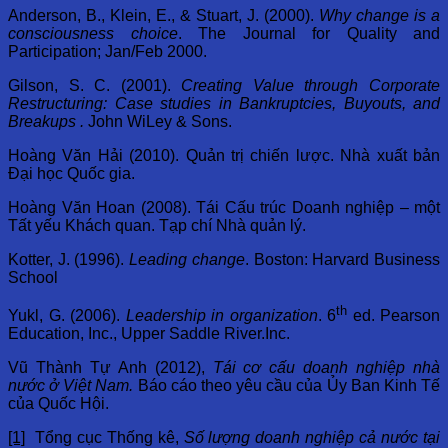
Anderson, B., Klein, E., & Stuart, J. (2000).
Why change is a
consciousness choice
. The Journal for Quality and
Participation; Jan/Feb 2000.
Gilson, S. C. (2001).
Creating Value through Corporate
Restructuring: Case studies in Bankruptcies, Buyouts, and
Breakups .
John WiLey & Sons.
Hoàng Văn Hải (2010). Quản trị chiến lược. Nhà xuất bản
Đại học Quốc gia.
Hoàng Văn Hoan (2008). Tái Cấu trúc Doanh nghiệp – một
Tất yếu Khách quan. Tạp chí Nhà quản lý.
Kotter, J. (1996).
Leading change
. Boston: Harvard Business
School
th
Yukl, G. (2006).
Leadership in organization
. 6
ed. Pearson
Education, Inc., Upper Saddle River.Inc.
Vũ Thành Tự Anh (2012),
Tái cơ cấu doanh nghiệp nhà
nước ở Việt Nam.
Báo cáo theo yêu cầu của Ủy Ban Kinh Tế
của Quốc Hội.
[1]
Tổng cục Thống kê,
Số lượng doanh nghiệp cả nước tại