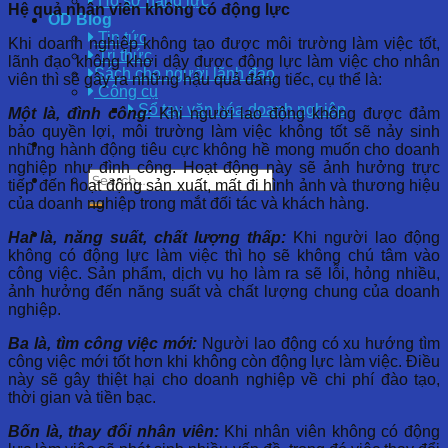
Hồ sơ năng lực
Hệ quả nhân viên không có động lực
OD Blog
Tin tức
Khi doanh nghiệp không tạo được môi trường làm việc tốt,
Tri thức
lãnh đạo không khơi dậy được động lực làm việc cho nhân
Sách cho người lãnh đạo
viên thì sẽ gây ra những hậu quả đáng tiếc, cụ thể là:
Công cụ
Sổ tay văn hóa doanh nghiệp
Một là,
đình công:
Khi người lao động không được đảm
bảo quyền lợi, môi trường làm việc không tốt sẽ nảy sinh
những hành động tiêu cực không hề mong muốn cho doanh
nghiệp như đình công. Hoạt động này sẽ ảnh hưởng trực
tiếp đến hoạt động sản xuất, mất đi hình ảnh và thương hiệu
của doanh nghiệp trong mắt đối tác và khách hàng.
Hai là, năng suất, chất lượng thấp:
Khi người lao động
không có động lực làm việc thì họ sẽ không chú tâm vào
công việc. Sản phẩm, dịch vụ họ làm ra sẽ lỗi, hỏng nhiều,
ảnh hưởng đến năng suất và chất lượng chung của doanh
nghiệp.
Ba là, tìm công việc mới:
Người lao động có xu hướng tìm
công việc mới tốt hơn khi không còn động lực làm việc. Điều
này sẽ gây thiệt hại cho doanh nghiệp về chi phí đào tạo,
thời gian và tiền bạc.
Bốn là, thay đổi nhân viên
:
Khi nhân viên không có động