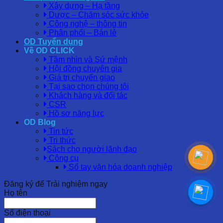
Xây dựng – Hạ tầng
Dược – Chăm sóc sức khỏe
Công nghệ – thông tin
Phân phối – Bán lẻ
OD Tuyển dụng
Về OD CLICK
Tầm nhìn và Sứ mệnh
Hội đồng chuyên gia
Giá trị chuyển giao
Tại sao chọn chúng tôi
Khách hàng và đối tác
CSR
Hồ sơ năng lực
OD Blog
Tin tức
Tri thức
Sách cho người lãnh đạo
Công cụ
Sổ tay văn hóa doanh nghiệp
Đăng ký để Trải nghiệm ngay
Họ tên
Số điện thoại