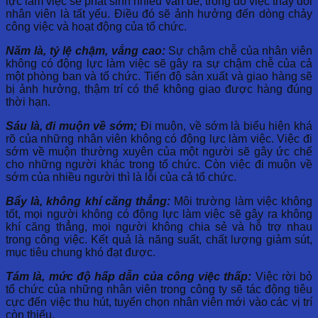
lực làm việc sẽ phát sinh nhiều vấn đề, trong đó việc thay đổi
nhân viên là tất yếu. Điều đó sẽ ảnh hưởng đến dòng chảy
công việc và hoạt động của tổ chức.
Năm là, tỷ lệ chậm, vắng cao:
Sự chậm chễ của nhân viên
không có động lực làm việc sẽ gây ra sự chậm chễ của cả
một phòng ban và tổ chức. Tiến độ sản xuất và giao hàng sẽ
bị ảnh hưởng, thậm trí có thể không giao được hàng đúng
thời hạn.
Sáu là, đi muộn về sớm;
Đi muộn, về sớm là biểu hiện khá
rõ của những nhân viên không có động lực làm việc. Việc đi
sớm về muộn thường xuyên của một người sẽ gây ức chế
cho những người khác trong tổ chức. Còn việc đi muộn về
sớm của nhiều người thì là lỗi của cả tổ chức.
Bẩy là, không khí căng thẳng:
Môi trường làm việc không
tốt, mọi người không có động lực làm việc sẽ gây ra không
khí căng thẳng, mọi người không chia sẻ và hỗ trợ nhau
trong công việc. Kết quả là năng suất, chất lượng giảm sút,
mục tiêu chung khó đạt được.
Tám là, mức độ hấp dẫn của công việc thấp:
Việc rời bỏ
tổ chức của những nhân viên trong công ty sẽ tác động tiêu
cực đến việc thu hút, tuyển chọn nhân viên mới vào các vị trí
còn thiếu.