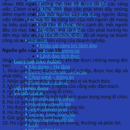
nhau. Một người không thể làm tốt được tất cả các công
Khảo sát Văn hóa doanh nghiệp
việc. Chính vì vậy, Nhà lãnh đạo cần phải khơi dậy những
Văn hóa số
điểm mạnh nhất của mỗi người, sắp xếp đúng người, đúng
Văn hóa thích ứng, đổi mới
việc nhằm phát huy tối đa năng lực của mỗi người để mang
Chiến lược
lại hiệu quả cao nhất cho tổ chức. Bên cạnh đó, mỗi người
Khảo sát chuỗi giá trị
đều có mục tiêu cá nhân, nhà lãnh đạo cần phải hướng họ
Năng lực cạnh tranh
đến mục tiêu chung của tổ chức. Điều đó sẽ mang lại thành
Hài lòng khách hàng
công và sự phát triển bền vững của doanh nghiệp.
Lãnh đạo
Khảo sát năng lực lãnh đạo
Nguồn gốc của sự cam kết
Lãnh đạo tương lai
Lãnh đạo đích thực
Nhân viên gắn kết với tổ chức khi đạt được những mong đợi
Giải pháp theo ngành
sau:
Xây dựng – Hạ tầng
1. Nhân viên được thăng tiến nghề nghiệp, được học tập và
Dược – Chăm sóc sức khỏe
phát triển.
Công nghệ – thông tin
2. Nhân viên cảm thấy công việc thú vị và thách thức.
Phân phối – Bán lẻ
3. Nhân viên thấy được ý nghĩa của công việc đảm trách.
OD Tuyển dụng
4. Họ được tôn trọng trong tổ chức.
Về OD CLICK
5. Họ cảm thấy mình là một mắt xích quan trọng trong tổ chức
Tầm nhìn và Sứ mệnh
6. Họ có người lãnh đạo tốt.
Hội đồng chuyên gia
7. Họ được ghi nhận thành tích công tác.
Giá trị chuyển giao
8. Họ được chủ động trong công việc.
Tại sao chọn chúng tôi
9. Giờ giấc làm việc linh hoạt.
Khách hàng và đối tác
10. Họ cảm thấy công bằng về lương, thưởng và phúc lợi.
CSR