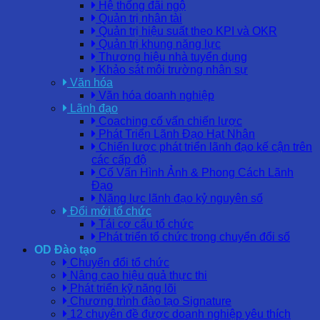
Hệ thống đãi ngộ
Quản trị nhân tài
Quản trị hiệu suất theo KPI và OKR
Quản trị khung năng lực
Thương hiệu nhà tuyển dụng
Khảo sát môi trường nhân sự
Văn hóa
Văn hóa doanh nghiệp
Lãnh đạo
Coaching cố vấn chiến lược
Phát Triển Lãnh Đạo Hạt Nhân
Chiến lược phát triển lãnh đạo kế cận trên
các cấp độ
Cố Vấn Hình Ảnh & Phong Cách Lãnh
Đạo
Năng lực lãnh đạo kỷ nguyên số
Đổi mới tổ chức
Tái cơ cấu tổ chức
Phát triển tổ chức trong chuyển đổi số
OD Đào tạo
Chuyển đổi tổ chức
Nâng cao hiệu quả thực thi
Phát triển kỹ năng lõi
Chương trình đào tạo Signature
12 chuyên đề được doanh nghiệp yêu thích