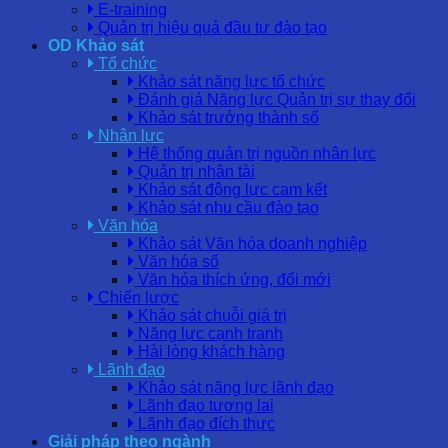
E-training
Quản trị hiệu quả đầu tư đào tạo
OD Khảo sát
Tổ chức
Khảo sát năng lực tổ chức
Đánh giá Năng lực Quản trị sự thay đổi
Khảo sát trưởng thành số
Nhân lực
Hệ thống quản trị nguồn nhân lực
Quản trị nhân tài
Khảo sát động lực cam kết
Khảo sát nhu cầu đào tạo
Văn hóa
Khảo sát Văn hóa doanh nghiệp
Văn hóa số
Văn hóa thích ứng, đổi mới
Chiến lược
Khảo sát chuỗi giá trị
Năng lực cạnh tranh
Hài lòng khách hàng
Lãnh đạo
Khảo sát năng lực lãnh đạo
Lãnh đạo tương lai
Lãnh đạo đích thực
Giải pháp theo ngành