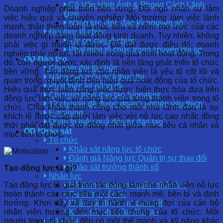
Cố Vấn Hình Ảnh & Phong Cách Lãnh
Doanh nghiệp phát triển bền vững; Đội ngũ nhân sự làm
Đạo
việc hiệu quả và chuyên nghiệp; Môi trường làm việc lành
Năng lực lãnh đạo kỷ nguyên số
mạnh, thân thiện luôn là mục tiêu và niềm mơ ước của các
Đổi mới tổ chức
doanh nghiệp đang hoạt động kinh doanh. Tuy nhiên, không
Tái cơ cấu tổ chức
phải việc gì muốn là được. Để đạt được điều đó, doanh
Phát triển tổ chức trong chuyển đổi số
nghiệp phải nỗ lực rất nhiều trong quá trình hoạt động. Trong
OD Đào tạo
đó, con người được xác định là nền tảng phát triển tổ chức
Chuyển đổi tổ chức
bền vững. Tạo động lực cho nhân viên là yếu tố cốt lõi và
Nâng cao hiệu quả thực thi
quan trọng, quyết định đến hiệu quả hoạt động của tổ chức.
Phát triển kỹ năng lõi
Hiệu quả thực hiện công việc được hiện thực hóa dựa trên
Chương trình đào tạo Signature
động lực làm việc và năng lực của từng thành viên trong tổ
12 chuyên đề được doanh nghiệp yêu thích
chức. Chìa khóa thành công cho mỗi nhà lãnh đạo là sự
E-training
khích lệ được cấp dưới làm việc với nỗ lực cao nhất; đồng
Quản trị hiệu quả đầu tư đào tạo
thời phải đạt được sự đồng nhất giữa mục tiêu cá nhân và
OD Khảo sát
mục tiêu tổ chức.
Tổ chức
Khảo sát năng lực tổ chức
Đánh giá Năng lực Quản trị sự thay đổi
Khảo sát trưởng thành số
Tạo động lực là gì?
Nhân lực
Tạo động lực là quá trình tác động làm cho nhân viên nỗ lực
Hệ thống quản trị nguồn nhân lực
hoàn thành các mục tiêu một cách mạnh mẽ, bền bỉ và định
Quản trị nhân tài
hướng: Khơi dậy và duy trì hành vi mong đợi của cán bộ
Khảo sát động lực cam kết
nhân viên hướng đến mục tiêu chung của tổ chức. Mỗi
Khảo sát nhu cầu đào tạo
người trong tổ chức đều có một thế mạnh và kỹ năng khác
Văn hóa