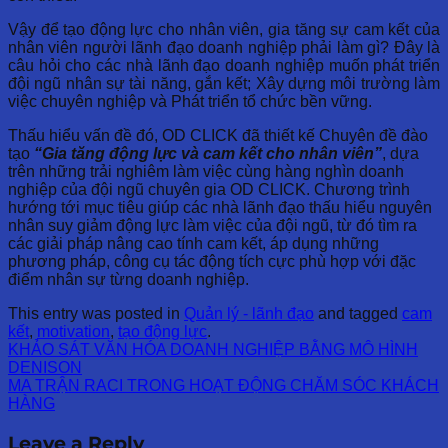
Vậy để tạo động lực cho nhân viên, gia tăng sự cam kết của
nhân viên người lãnh đạo doanh nghiệp phải làm gì? Đây là
câu hỏi cho các nhà lãnh đạo doanh nghiệp muốn phát triển
đội ngũ nhân sự tài năng, gắn kết; Xây dựng môi trường làm
việc chuyên nghiệp và Phát triển tổ chức bền vững.
Thấu hiểu vấn đề đó, OD CLICK đã thiết kế Chuyên đề đào
tạo
“Gia tăng động lực và cam kết cho nhân viên”
, dựa
trên những trải nghiêm làm việc cùng hàng nghìn doanh
nghiệp của đội ngũ chuyên gia OD CLICK. Chương trình
hướng tới mục tiêu giúp các nhà lãnh đạo thấu hiểu nguyên
nhân suy giảm động lực làm việc của đội ngũ, từ đó tìm ra
các giải pháp nâng cao tính cam kết, áp dụng những
phương pháp, công cụ tác động tích cực phù hợp với đặc
điểm nhân sự từng doanh nghiệp.
This entry was posted in
Quản lý - lãnh đạo
and tagged
cam
kết
,
motivation
,
tạo động lực
.
KHẢO SÁT VĂN HÓA DOANH NGHIỆP BẰNG MÔ HÌNH
DENISON
MA TRẬN RACI TRONG HOẠT ĐỘNG CHĂM SÓC KHÁCH
HÀNG
Leave a Reply