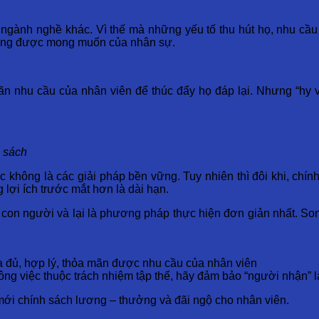
 ngành nghề khác. Vì thế mà những yếu tố thu hút họ, nhu cầu
p ứng được mong muốn của nhân sự.
a mãn nhu cầu của nhân viên để thúc đẩy họ đáp lại. Nhưng “h
h sách
bạc không là các giải pháp bền vững. Tuy nhiên thì đôi khi, chí
lợi ích trước mắt hơn là dài hạn.
ho con người và lại là phương pháp thực hiện đơn giản nhất. Son
ừa đủ, hợp lý, thỏa mãn được nhu cầu của nhân viên
công việc thuộc trách nhiệm tập thể, hãy đảm bảo “người nhận”
mới chính sách lương – thưởng và đãi ngộ cho nhân viên.