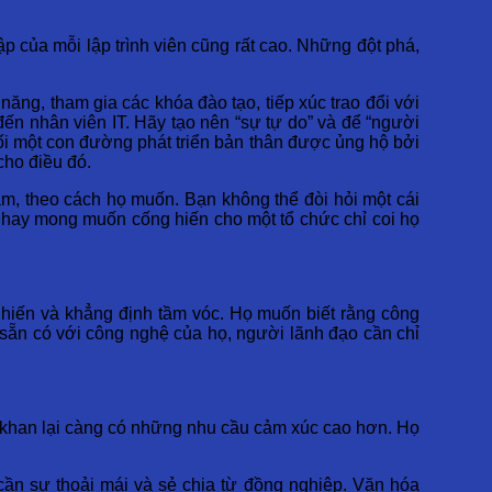
p của mỗi lập trình viên cũng rất cao. Những đột phá,
ăng, tham gia các khóa đào tạo, tiếp xúc trao đổi với
n nhân viên IT. Hãy tạo nên “sự tự do” và để “người
hối một con đường phát triển bản thân được ủng hộ bởi
cho điều đó.
m, theo cách họ muốn. Bạn không thể đòi hỏi một cái
h hay mong muốn cống hiến cho một tổ chức chỉ coi họ
 hiến và khẳng định tầm vóc. Họ muốn biết rằng công
 sẵn có với công nghệ của họ, người lãnh đạo cần chỉ
hô khan lại càng có những nhu cầu cảm xúc cao hơn. Họ
cần sự thoải mái và sẻ chia từ đồng nghiệp. Văn hóa