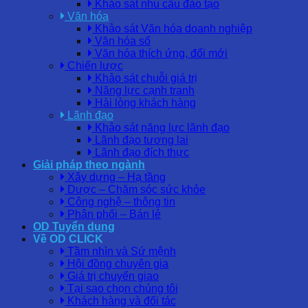
Khảo sát nhu cầu đào tạo
Văn hóa
Khảo sát Văn hóa doanh nghiệp
Văn hóa số
Văn hóa thích ứng, đổi mới
Chiến lược
Khảo sát chuỗi giá trị
Năng lực cạnh tranh
Hài lòng khách hàng
Lãnh đạo
Khảo sát năng lực lãnh đạo
Lãnh đạo tương lai
Lãnh đạo đích thực
Giải pháp theo ngành
Xây dựng – Hạ tầng
Dược – Chăm sóc sức khỏe
Công nghệ – thông tin
Phân phối – Bán lẻ
OD Tuyển dụng
Về OD CLICK
Tầm nhìn và Sứ mệnh
Hội đồng chuyên gia
Giá trị chuyển giao
Tại sao chọn chúng tôi
Khách hàng và đối tác