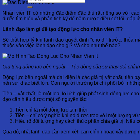
Nhân viên IT có những đặc điểm đặc thù rất riêng so với các
được tìm hiểu và phân tích kỹ để nắm được điều cốt lõi, đá
Lãnh đạo làm gì để tạo động lực cho nhân viên IT?
Sẽ thật hợp lý khi lãnh đạo quyết định “cho đi” trước, thỏ
thuộc vào việc lãnh đạo cho gì? Và cho như thế nào?
Gia tăng động lực bên ngoài – Tác động của sự thay đổi chín
Động lực bên ngoài mà đại diện là các giá trị vật chất, tiền 
nên sự khác biệt lớn. Con người thường bị chi phối bởi những 
Tiền – vật chất, là một loại lợi ích giúp phát sinh động lực c
đạo cần hiểu được một số nguyên tắc:
Tiền chỉ là một động lực tạm thời
Tiền – chỉ có ý nghĩa khi nó được trao với một lượng v
Hiểu rõ đối tượng hay cách thức phân chia giá trị. Nếu 
Qua đó, nhà lãnh đạo cần xem xét, căn chỉnh hoặc xây dựng 