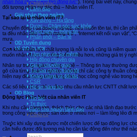
nhân hóa chiến lược tạo động lực”
). Trong bài viết này, chú
Chiến lược
đối tượng nhân sự đặc thù – Nhân viên IT.
Lãnh đạo
Giải pháp theo ngành
Tại sao lại là nhân viên IT?
Xây dựng – Hạ tầng
Dược – Chăm sóc sức khỏe
Chuyển động của doanh nghiệp, nếu muốn tồn tại, thì cần phải
Công nghệ – thông tin
ta đều nhắc đến “Cách mạng 4.0”, “Internet kết nối vạn vật”,
Phân phối – Bán lẻ
mưa.
OD Tuyển dụng
Về OD CLICK
Cơn khát nhân lực chất lượng là nỗi lo và cũng là niềm quan 
Tầm nhìn và Sứ mệnh
muốn nhận được sự cống hiến nhiều hơn, những giá trị ý nghĩa
Hội đồng chuyên gia
Giá trị chuyển giao
Nhân sự trong ngành Công nghệ – Thông tin hay thường được 
Tại sao chọn chúng tôi
gõ cửa từng doanh nghiệp, không chỉ các công ty thuần công 
Khách hàng và đối tác
hiện nay đều đang ứng dụng khoa học công nghệ vào trong hệ
CSR
Các số liệu cũng chỉ ra rằng nhu cầu nhân lực CNTT chất lượng 
Hồ sơ năng lực
OD Blog
Động lực khác biệt của nhân viên IT
Tin tức
Tri thức
Khi nhu cầu càng lớn, thách thức cho các nhà lãnh đạo trước
Sách cho người lãnh đạo
trong công việc, được săn đón ở nhiều nơi – làm lỏng lẻo đi mố
Công cụ
Trước khi xây dựng được một chiến lược để tạo động lực cho
cần hiểu được đối tượng mà họ cần tác động đến như thế nào