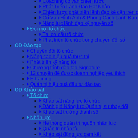
Coaching cố vấn chiến lược
Phát Triển Lãnh Đạo Hạt Nhân
Chiến lược phát triển lãnh đạo kế cận trên 
Cố Vấn Hình Ảnh & Phong Cách Lãnh Đạo
Năng lực lãnh đạo kỷ nguyên số
Đổi mới tổ chức
Tái cơ cấu tổ chức
Phát triển tổ chức trong chuyển đổi số
OD Đào tạo
Chuyển đổi tổ chức
Nâng cao hiệu quả thực thi
Phát triển kỹ năng lõi
Chương trình đào tạo Signature
12 chuyên đề được doanh nghiệp yêu thích
E-training
Quản trị hiệu quả đầu tư đào tạo
OD Khảo sát
Tổ chức
Khảo sát năng lực tổ chức
Đánh giá Năng lực Quản trị sự thay đổi
Khảo sát trưởng thành số
Nhân lực
Hệ thống quản trị nguồn nhân lực
Quản trị nhân tài
Khảo sát động lực cam kết