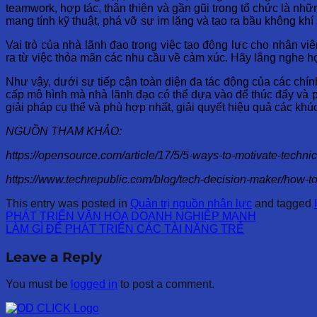
teamwork, hợp tác, thân thiện và gần gũi trong tổ chức là nh
mang tính kỹ thuật, phá vỡ sự im lặng và tạo ra bầu không khí 
Vai trò của nhà lãnh đạo trong việc tạo động lực cho nhân vi
ra từ việc thỏa mãn các nhu cầu về cảm xúc. Hãy lắng nghe họ
Như vậy, dưới sự tiếp cận toàn diện đa tác động của các chí
cấp mô hình mà nhà lãnh đạo có thể dựa vào để thúc đẩy và ph
giải pháp cụ thể và phù hợp nhất, giải quyết hiệu quả các kh
NGUỒN THAM KHẢO:
https://opensource.com/article/17/5/5-ways-to-motivate-techn
https://www.techrepublic.com/blog/tech-decision-maker/how-to
This entry was posted in
Quản trị nguồn nhân lực
and tagged
PHÁT TRIỂN VĂN HÓA DOANH NGHIỆP MẠNH
LÀM GÌ ĐỂ PHÁT TRIỂN CÁC TÀI NĂNG TRẺ
Leave a Reply
You must be
logged in
to post a comment.