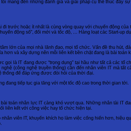
ng tôi mang đến những đánh giá và giải pháp cụ thể thúc đẩy s
 đi trước hoặc ít nhất là cùng vòng quay với chuyển động của t
 “Chuyển động số”, đổi mới và tốc độ, … Hàng loạt các Start-u
tâm lớn của mọi nhà lãnh đạo, mọi tổ chức. Vấn đề thu hút, đà
 hơn và xây dựng nên mỗi liên kết bền chặt đang là bài toán k
gọi là IT đang được “trọng dụng” tại hầu như tất cả các tổ c
nghệ (công nghệ truyền thống) cần đến nhân viên IT mà tất cả
 thống để đáp ứng được đòi hỏi của thời đại.
đang tiếp tục gia tăng với một tốc độ cao trong thời gian tới.
 bài toán nhân lực IT càng khó vượt qua. Những nhân tài IT đ
i liên kết với công việc hay tổ chức hiện tại.
 nhân viên IT, khuyến khích họ làm việc cống hiến hơn, hiệu 
.