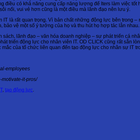
ững điều có khả năng cung cấp năng lượng để Iters làm việc tốt
sôi nổi, vui vẻ hơn cũng là một điều mà lãnh đạo nên lưu ý.
ên IT là rất quan trọng. Vì bản chất những động lực bên trong 
, bảo vệ một số ý tưởng của họ và thu hút họ hợp tác lẫn nhau.
nh sách, lãnh đạo – văn hóa doanh nghiệp – sự phát triển cá 
át triển động lực cho nhân viên IT. OD CLICK cũng rất sẵn lòng
úc mắc của tổ chức liên quan đến tạo động lực cho nhân sự IT t
ical-employees
-motivate-it-pros/
IT
,
tạo động lực
.