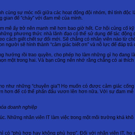
 cùng sự móc nối giữa các hoạt động đội nhóm, thì tính độc lậ
ng gian để “cháy” với đam mê của mình.
am mê ấy trở nên mạnh mẽ hơn bao giờ hết. Cơ hội củng cố kỹ n
những phương thức nhà lãnh đạo có thể sử dụng để tác động đế
theo cách giết chết sự đổi mới. Sẽ chẳng có nhân viên nào từ c
on người sẽ hình thành “cảm giác biết ơn” và nỗ lực để đáp trả 
g hướng rồi trao quyền, cho phép họ làm những gì họ đang là
họn một trong hai. Và bạn cũng nên nhớ rằng chẳng có ai thíc
ới họ như những “chuyên gia”! Họ muốn có được cảm giác cống
ị lớn hơn để có thể phấn đấu vươn lên hơn nữa. Với sự đam mê
n hóa doanh nghiệp
m xúc. Những nhân viên IT làm việc trong một môi trường khá k
hỉ có “phù hợp hay không phù hợp”. Đối với nhân viên IT, họ 