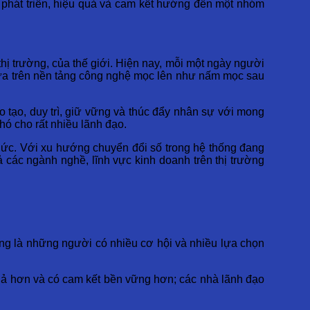
ự phát triển, hiệu quả và cam kết hướng đến một nhóm
hị trường, của thế giới. Hiện nay, mỗi một ngày người
p dựa trên nền tảng công nghệ mọc lên như nấm mọc sau
o tạo, duy trì, giữ vững và thúc đẩy nhân sự với mong
hó cho rất nhiều lãnh đạo.
hức. Với xu hướng chuyển đổi số trong hệ thống đang
 các ngành nghề, lĩnh vực kinh doanh trên thị trường
ang là những người có nhiều cơ hội và nhiều lựa chọn
quả hơn và có cam kết bền vững hơn; các nhà lãnh đạo