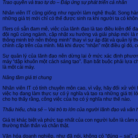
Trao quyền và trao tự do – Đáp ứng sự phát triển cá nhân
Nhân viên IT cũng giống như người làm nghệ thuật. Song hành
những giá trị mới chỉ có thể được sinh ra khi người ta có khô
ITers có sẵn đam mê, việc của lãnh đạo là tạo điều kiện để đ
đội ngũ cùng ngành, cập nhật xu hướng và giải pháp mới là 
thông minh trở nên thông minh” thay vì sự áp đặt và quản lý 
chính cấp trên của mình. Mà khi được “nhận” một điều gì đó, c
Sự quản lý của lãnh đạo nên dừng lại ở mức xác định phươn
máy “dập khuôn một cách sáng tạo”. Bạn bắt buộc phải lựa c
là một cái máy.
Nâng tầm giá trị chung
Nhân viên IT có tính chuyên môn cao, vì vậy, hãy đối xử v
việc họ đang làm thực sự có ý nghĩa và tạo ra những giá tr
cho họ thấy rằng, công việc của họ có ý nghĩa như thế nào.
Thấu hiểu, chia sẻ – Vai trò to lớn của người lãnh đạo và vă
Giá trị khác biệt và phức tạp nhất của con người luôn là cả
thường thẳn thắn và chân thật.
Văn hóa doanh nghiệp, như đã nói, không có “đúng – sai”, c