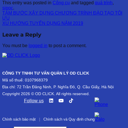
This entry was posted in
Công cụ
and tagged
quá trình
,
sipoc
.
TÁM BƯỚC XÂY DỰNG CHƯƠNG TRÌNH ĐÀO TẠO TỐI
ƯU
XU HƯỚNG TUYỂN DỤNG NĂM 2019
Leave a Reply
You must be
logged in
to post a comment.
CÔNG TY TNHH TƯ VẤN QUẢN LÝ OD CLICK
Mã số thuế: 0107968379
Địa chỉ: 72 Trần Đăng Ninh, P. Nghĩa Đô, Q. Cầu Giấy, Hà Nội
Copyright 2026 © OD CLICK. All rights reserved.
Follow us
Chính sách bảo mật
|
Chính sách và Quy định chung