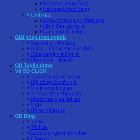
Năng lực cạnh tranh
Hài lòng khách hàng
Lãnh đạo
Khảo sát năng lực lãnh đạo
Lãnh đạo tương lai
Lãnh đạo đích thực
Giải pháp theo ngành
Xây dựng – Hạ tầng
Dược – Chăm sóc sức khỏe
Công nghệ – thông tin
Phân phối – Bán lẻ
OD Tuyển dụng
Về OD CLICK
Tầm nhìn và Sứ mệnh
Hội đồng chuyên gia
Giá trị chuyển giao
Tại sao chọn chúng tôi
Khách hàng và đối tác
CSR
Hồ sơ năng lực
OD Blog
Tin tức
Tri thức
Sách cho người lãnh đạo
Công cụ