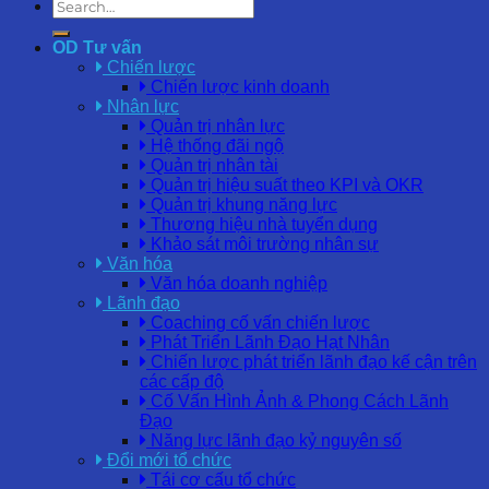
OD Tư vấn
Chiến lược
Chiến lược kinh doanh
Nhân lực
Quản trị nhân lực
Hệ thống đãi ngộ
Quản trị nhân tài
Quản trị hiệu suất theo KPI và OKR
Quản trị khung năng lực
Thương hiệu nhà tuyển dụng
Khảo sát môi trường nhân sự
Văn hóa
Văn hóa doanh nghiệp
Lãnh đạo
Coaching cố vấn chiến lược
Phát Triển Lãnh Đạo Hạt Nhân
Chiến lược phát triển lãnh đạo kế cận trên
các cấp độ
Cố Vấn Hình Ảnh & Phong Cách Lãnh
Đạo
Năng lực lãnh đạo kỷ nguyên số
Đổi mới tổ chức
Tái cơ cấu tổ chức