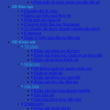
Phát triển tổ chức trong chuyển đổi số
OD Đào tạo
Chuyển đổi tổ chức
Nâng cao hiệu quả thực thi
Phát triển kỹ năng lõi
Chương trình đào tạo Signature
12 chuyên đề được doanh nghiệp yêu thích
E-training
Quản trị hiệu quả đầu tư đào tạo
OD Khảo sát
Tổ chức
Khảo sát năng lực tổ chức
Đánh giá Năng lực Quản trị sự thay đổi
Khảo sát trưởng thành số
Nhân lực
Hệ thống quản trị nguồn nhân lực
Quản trị nhân tài
Khảo sát động lực cam kết
Khảo sát nhu cầu đào tạo
Văn hóa
Khảo sát Văn hóa doanh nghiệp
Văn hóa số
Văn hóa thích ứng, đổi mới
Chiến lược
Khảo sát chuỗi giá trị