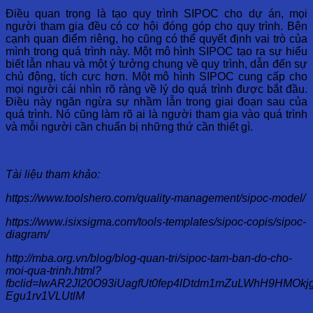
Điều quan trọng là tạo quy trình SIPOC cho dự án, mọi
người tham gia đều có cơ hội đóng góp cho quy trình. Bên
cạnh quan điểm riêng, họ cũng có thể quyết định vai trò của
mình trong quá trình này. Một mô hình SIPOC tạo ra sự hiểu
biết lẫn nhau và một ý tưởng chung về quy trình, dẫn đến sự
chủ động, tích cực hơn. Một mô hình SIPOC cung cấp cho
mọi người cái nhìn rõ ràng về lý do quá trình được bắt đầu.
Điều này ngăn ngừa sự nhầm lẫn trong giai đoạn sau của
quá trình. Nó cũng làm rõ ai là người tham gia vào quá trình
và mỗi người cần chuẩn bị những thứ cần thiết gì.
Tài liệu tham khảo:
https://www.toolshero.com/quality-management/sipoc-model/
https://www.isixsigma.com/tools-templates/sipoc-copis/sipoc-
diagram/
http://mba.org.vn/blog/blog-quan-tri/sipoc-tam-ban-do-cho-
moi-qua-trinh.html?
fbclid=IwAR2JI20O93iUagfUt0fep4lDtdm1mZuLWhH9HMOkjg
Egu1rv1VLUtlM