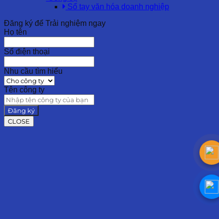
Sổ tay văn hóa doanh nghiệp
Đăng ký để Trải nghiệm ngay
Họ tên
Số điện thoại
Nhu cầu tìm hiểu
Tên công ty
Đăng ký
CLOSE