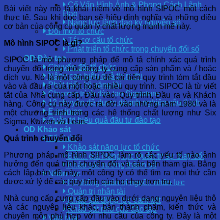
Cố Vấn Hình Ảnh & Phong Cách Lãnh
Bài viết này mô tả khái niệm về mô hình SIPOC một cách
Đạo
thực tế. Sau khi đọc bạn sẽ hiểu định nghĩa và những điều
Năng lực lãnh đạo kỷ nguyên số
cơ bản của công cụ quản lý chất lượng mạnh mẽ này.
Đổi mới tổ chức
Tái cơ cấu tổ chức
Mô hình SIPOC là gì?
Phát triển tổ chức trong chuyển đổi số
OD Đào tạo
SIPOC là một phương pháp để mô tả chính xác quá trình
Chuyển đổi tổ chức
chuyển đổi trong một công ty cung cấp sản phẩm và / hoặc
Nâng cao hiệu quả thực thi
dịch vụ. Nó là một công cụ để cải tiến quy trình tóm tắt đầu
Phát triển kỹ năng lõi
vào và đầu ra của một hoặc nhiều quy trình. SIPOC là từ viết
Chương trình đào tạo Signature
tắt của Nhà cung cấp, Đầu vào, Quy trình, Đầu ra và Khách
12 chuyên đề được doanh nghiệp yêu thích
hàng. Công cụ này được ra đời vào những năm 1980 và là
E-training
một chương trình trong các hệ thống chất lượng như Six
Quản trị hiệu quả đầu tư đào tạo
Sigma, Kaizen và Lean.
OD Khảo sát
Quá trình chuyển đổi
Tổ chức
Khảo sát năng lực tổ chức
Phương pháp mô hình SIPOC làm rõ các yếu tố nào ảnh
Đánh giá Năng lực Quản trị sự thay đổi
hưởng đến quá trình chuyển đổi và các bên tham gia. Bằng
Khảo sát trưởng thành số
cách lập bản đồ này, một công ty có thể tìm ra mọi thứ cần
Nhân lực
được xử lý để các quy trình của họ chạy trơn tru.
Hệ thống quản trị nguồn nhân lực
Quản trị nhân tài
Nhà cung cấp cung cấp đầu vào dưới dạng nguyên liệu thô
Khảo sát động lực cam kết
và các nguyên liệu khác, bán thành phẩm, kiến ​​thức và
Khảo sát nhu cầu đào tạo
chuyên môn phù hợp với nhu cầu của công ty. Đây là một
Văn hóa