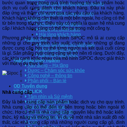
bước quan trọng trong quá trình hướng tới sản phẩm hoặc
Khảo sát Văn hóa doanh nghiệp
dịch vụ cuối cùng dành cho khách hàng. Đầu ra này phải
Văn hóa số
đáp ứng và thậm chí vượt qua các yêu cầu của khách hàng.
Văn hóa thích ứng, đổi mới
Khách hàng không cần thiết là một bên ngoài, họ cũng có thể
Chiến lược
từ bên trong tổ chức. Điều này có nghĩa là quan hệ nhà cung
Khảo sát chuỗi giá trị
cấp / khách hàng cũng có thể tồn tại trong một công ty.
Năng lực cạnh tranh
Hài lòng khách hàng
Phương pháp sử dụng mô hình SIPOC mô tả ai cung cấp
Lãnh đạo
những gì cho quy trình sản xuất, chính xác những gì đang
Khảo sát năng lực lãnh đạo
được cung cấp bởi cụ thể từng người và kết quả cuối cùng
Lãnh đạo tương lai
là gì. Sản phẩm cuối cùng cũng sẽ trở nên rõ ràng. Dưới đây,
Lãnh đạo đích thực
các khía cạnh khác nhau của mô hình SIPOC được giải thích
Giải pháp theo ngành
với một ví dụ thực tế.
Xây dựng – Hạ tầng
Dược – Chăm sóc sức khỏe
Công nghệ – thông tin
Phân phối – Bán lẻ
OD Tuyển dụng
Về OD CLICK
Nhà cung cấp
Tầm nhìn và Sứ mệnh
Hội đồng chuyên gia
Đây là bên cung cấp sản phẩm hoặc dịch vụ cho quy trình.
Giá trị chuyển giao
Nhà cung cấp có thể đến từ bên trong hoặc bên ngoài tổ
Tại sao chọn chúng tôi
chức. Họ có thể là nhà cung cấp nguyên liệu thô hoặc kiến ​​
Khách hàng và đối tác
thức, kỹ năng và thông tin. Ví dụ về một nhà sản xuất đồ nội
CSR
thất, các nhà cung cấp nhà những người cung cấp gỗ, đinh