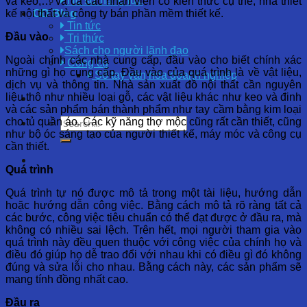
Hồ sơ năng lực
và keo,… và cả các nhân viên có kiến ​​thức cụ thể, nhà thiết
kế nội thất và công ty bán phần mềm thiết kế.
OD Blog
Tin tức
Đầu vào
Tri thức
Sách cho người lãnh đạo
Ngoài chính các nhà cung cấp, đầu vào cho biết chính xác
Công cụ
những gì họ cung cấp. Đầu vào của quá trình là về vật liệu,
Sổ tay văn hóa doanh nghiệp
dịch vụ và thông tin. Nhà sản xuất đồ nội thất cần nguyên
liệu thô như nhiều loại gỗ, các vật liệu khác như keo và đinh
và các sản phẩm bán thành phẩm như tay cầm bằng kim loại
cho tủ quần áo. Các kỹ năng thợ mộc cũng rất cần thiết, cũng
như bộ óc sáng tạo của người thiết kế, máy móc và công cụ
cần thiết.
Quá trình
Quá trình tự nó được mô tả trong một tài liệu, hướng dẫn
hoặc hướng dẫn công việc. Bằng cách mô tả rõ ràng tất cả
các bước, công việc tiêu chuẩn có thể đạt được ở đầu ra, mà
không có nhiều sai lệch. Trên hết, mọi người tham gia vào
quá trình này đều quen thuộc với công việc của chính họ và
điều đó giúp họ dễ trao đổi với nhau khi có điều gì đó không
đúng và sửa lỗi cho nhau. Bằng cách này, các sản phẩm sẽ
mang tính đồng nhất cao.
Đầu ra