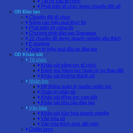
Tái cơ cấu tổ chức
Phát triển tổ chức trong chuyển đổi số
OD Đào tạo
Chuyển đổi tổ chức
Nâng cao hiệu quả thực thi
Phát triển kỹ năng lõi
Chương trình đào tạo Signature
12 chuyên đề được doanh nghiệp yêu thích
E-training
Quản trị hiệu quả đầu tư đào tạo
OD Khảo sát
Tổ chức
Khảo sát năng lực tổ chức
Đánh giá Năng lực Quản trị sự thay đổi
Khảo sát trưởng thành số
Nhân lực
Hệ thống quản trị nguồn nhân lực
Quản trị nhân tài
Khảo sát động lực cam kết
Khảo sát nhu cầu đào tạo
Văn hóa
Khảo sát Văn hóa doanh nghiệp
Văn hóa số
Văn hóa thích ứng, đổi mới
Chiến lược