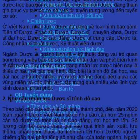
Khảo sát Văn hóa doanh nghiệp
dược học bao gồm các cán bộ chuyên môn dược đang tham
Văn hóa số
gia phục vụ tại các cơ sở y tế từ tuyến trung ương đến tuyến
Văn hóa thích ứng, đổi mới
cơ sở.
Chiến lược
Ở Việt Nam, nhân lực dược đa dạng về loại hình bao gồm:
Khảo sát chuỗi giá trị
Tiến sĩ Dược, Thạc sĩ Dược, Dược sĩ chuyên khoa, Dược
Năng lực cạnh tranh
sĩ đại học, Dược sĩ cao đẳng, Dược sĩ trung cấp, Dược tá,
Hài lòng khách hàng
Công nhân kĩ thuật dược, Kỹ thuật viên dược.
Lãnh đạo
Khảo sát năng lực lãnh đạo
Ngành Dược là ngành kinh tế – kỹ thuật đóng vai trò quan
Lãnh đạo tương lai
trọng trong việc bảo vệ sức khỏe nhân dân và phát triển kinh
Lãnh đạo đích thực
tế đất nước. Tuy nhiên, thực trạng nhân lực dược hiện nay là
Giải pháp theo ngành
thiếu ở hầu hết các loại hình, đặc biệt là trình độ đại học, sau
Xây dựng – Hạ tầng
đại học. Phân bố nhân lực dược không đồng đều giữa các
Dược – Chăm sóc sức khỏe
vùng miền và các lĩnh vực, tập trung quá nhiều vào lĩnh vực
Công nghệ – thông tin
kinh doanh, phân phối.
Phân phối – Bán lẻ
OD Tuyển dụng
2. Nhu cầu nhân lực Dược sĩ trình độ cao
Về OD CLICK
Tầm nhìn và Sứ mệnh
Theo báo cáo của sở y tế các tỉnh, thành phố, đến năm 2020
Hội đồng chuyên gia
toàn ngành Dược Việt Nam sẽ có nhu cầu cần hơn 25 nghìn
Giá trị chuyển giao
cán bộ dược có trình độ từ Cao đẳng, đại học trở lên. Số
Tại sao chọn chúng tôi
lượng cán bộ dược tham gia vào quá trình sản xuất, lưu
Khách hàng và đối tác
thông, phân phối thuốc dự kiến lên tới hơn 16.000 người,
CSR
chiếm gần hai phần tổng số nhu cầu của toàn ngành. Ngoài