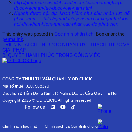
http://pharmace.asia/chi-tiet/vai-net-ve-cong-nghiep-
duoc-va-nhan-luc-duoc-viet-nam.html
Ngành dược nội địa khan hiếm nhu cầu nhân lực để
phát triển –
http://giaoductuyensinh.com/nganh-duoc-
noi-dia-khan-hiem-nhu-cau-nhan-luc-de-phat-trien
This entry was posted in
Góc nhìn phân tích
. Bookmark the
permalink
.
TRIỂN KHAI CHIẾN LƯỢC NHÂN LỰC: THÁCH THỨC VÀ
GIẢI PHÁP
BÍ QUYẾT HẠNH PHÚC TRONG CÔNG VIỆC
CÔNG TY TNHH TƯ VẤN QUẢN LÝ OD CLICK
Mã số thuế: 0107968379
Địa chỉ: 72 Trần Đăng Ninh, P. Nghĩa Đô, Q. Cầu Giấy, Hà Nội
Copyright 2026 © OD CLICK. All rights reserved.
Follow us
Chính sách bảo mật
|
Chính sách và Quy định chung