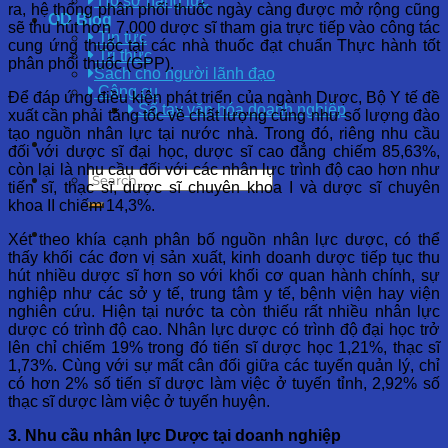
Hồ sơ năng lực
ra, hệ thống phân phối thuốc ngày càng được mở rộng cũng
OD Blog
sẽ thu hút hơn 7.000 dược sĩ tham gia trực tiếp vào công tác
Tin tức
cung ứng thuốc tại các nhà thuốc đạt chuẩn Thực hành tốt
Tri thức
phân phối thuốc (GPP).
Sách cho người lãnh đạo
Công cụ
Để đáp ứng điều kiện phát triển của ngành Dược, Bộ Y tế đề
Sổ tay văn hóa doanh nghiệp
xuất cần phải tăng tốc về chất lượng cũng như số lượng đào
tạo nguồn nhân lực tại nước nhà. Trong đó, riêng nhu cầu
đối với dược sĩ đại học, dược sĩ cao đẳng chiếm 85,63%,
còn lại là nhu cầu đối với các nhân lực trình độ cao hơn như
tiến sĩ, thạc sĩ, dược sĩ chuyên khoa I và dược sĩ chuyên
khoa II chiếm 14,3%.
Xét theo khía cạnh phân bố nguồn nhân lực dược, có thể
thấy khối các đơn vị sản xuất, kinh doanh dược tiếp tục thu
hút nhiều dược sĩ hơn so với khối cơ quan hành chính, sự
nghiệp như các sở y tế, trung tâm y tế, bệnh viện hay viện
nghiên cứu. Hiện tại nước ta còn thiếu rất nhiều nhân lực
dược có trình độ cao. Nhân lực dược có trình độ đại học trở
lên chỉ chiếm 19% trong đó tiến sĩ dược học 1,21%, thạc sĩ
1,73%. Cùng với sự mất cân đối giữa các tuyến quản lý, chỉ
có hơn 2% số tiến sĩ dược làm việc ở tuyến tỉnh, 2,92% số
thạc sĩ dược làm việc ở tuyến huyện.
3. Nhu cầu nhân lực Dược tại doanh nghiệp