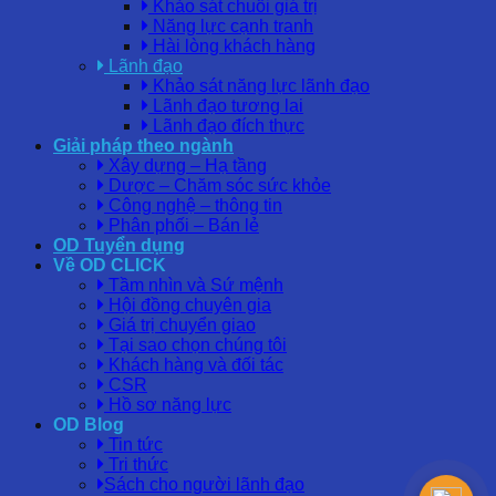
Khảo sát chuỗi giá trị
Năng lực cạnh tranh
Hài lòng khách hàng
Lãnh đạo
Khảo sát năng lực lãnh đạo
Lãnh đạo tương lai
Lãnh đạo đích thực
Giải pháp theo ngành
Xây dựng – Hạ tầng
Dược – Chăm sóc sức khỏe
Công nghệ – thông tin
Phân phối – Bán lẻ
OD Tuyển dụng
Về OD CLICK
Tầm nhìn và Sứ mệnh
Hội đồng chuyên gia
Giá trị chuyển giao
Tại sao chọn chúng tôi
Khách hàng và đối tác
CSR
Hồ sơ năng lực
OD Blog
Tin tức
Tri thức
Sách cho người lãnh đạo