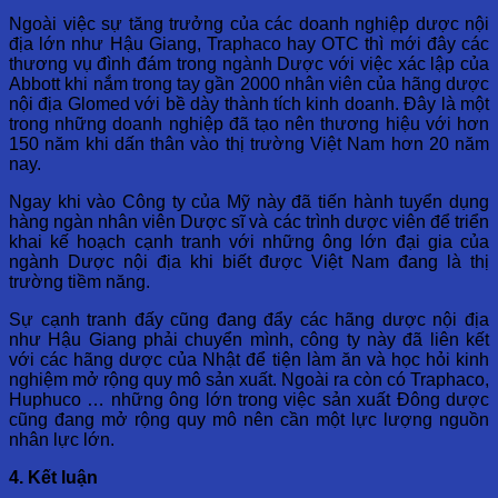
Ngoài việc sự tăng trưởng của các doanh nghiệp dược nội
địa lớn như Hậu Giang, Traphaco hay OTC thì mới đây các
thương vụ đình đám trong ngành Dược với việc xác lập của
Abbott khi nắm trong tay gần 2000 nhân viên của hãng dược
nội địa Glomed với bề dày thành tích kinh doanh. Đây là một
trong những doanh nghiệp đã tạo nên thương hiệu với hơn
150 năm khi dấn thân vào thị trường Việt Nam hơn 20 năm
nay.
Ngay khi vào Công ty của Mỹ này đã tiến hành tuyển dụng
hàng ngàn nhân viên Dược sĩ và các trình dược viên để triển
khai kế hoạch cạnh tranh với những ông lớn đại gia của
ngành Dược nội địa khi biết được Việt Nam đang là thị
trường tiềm năng.
Sự cạnh tranh đấy cũng đang đẩy các hãng dược nội địa
như Hậu Giang phải chuyển mình, công ty này đã liên kết
với các hãng dược của Nhật để tiện làm ăn và học hỏi kinh
nghiệm mở rộng quy mô sản xuất. Ngoài ra còn có Traphaco,
Huphuco … những ông lớn trong việc sản xuất Đông dược
cũng đang mở rộng quy mô nên cần một lực lượng nguồn
nhân lực lớn.
4. Kết luận