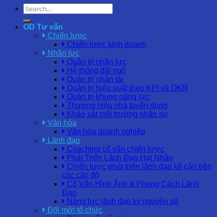
OD Tư vấn
Chiến lược
Chiến lược kinh doanh
Nhân lực
Quản trị nhân lực
Hệ thống đãi ngộ
Quản trị nhân tài
Quản trị hiệu suất theo KPI và OKR
Quản trị khung năng lực
Thương hiệu nhà tuyển dụng
Khảo sát môi trường nhân sự
Văn hóa
Văn hóa doanh nghiệp
Lãnh đạo
Coaching cố vấn chiến lược
Phát Triển Lãnh Đạo Hạt Nhân
Chiến lược phát triển lãnh đạo kế cận trên
các cấp độ
Cố Vấn Hình Ảnh & Phong Cách Lãnh
Đạo
Năng lực lãnh đạo kỷ nguyên số
Đổi mới tổ chức