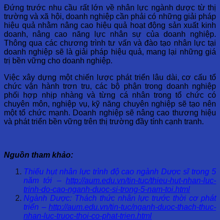
Đứng trước nhu cầu rất lớn về nhân lực ngành dược từ thị
trường và xã hội, doanh nghiệp cần phải có những giải pháp
hiệu quả nhằm nâng cao hiệu quả hoạt động sản xuất kinh
doanh, nâng cao năng lực nhân sự của doanh nghiệp.
Thông qua các chương trình tư vấn và đào tạo nhân lực tại
doanh nghiệp sẽ là giải pháp hiệu quả, mang lại những giá
trị bền vững cho doanh nghiệp.
Việc xây dựng một chiến lược phát triển lâu dài, cơ cấu tổ
chức vận hành trơn tru, các bộ phận trong doanh nghiệp
phối hợp nhịp nhàng và từng cá nhân trong tổ chức có
chuyên môn, nghiệp vụ, kỹ năng chuyên nghiệp sẽ tạo nên
một tổ chức mạnh. Doanh nghiệp sẽ nâng cao thương hiệu
và phát triển bền vững trên thị trường đầy tính cạnh tranh.
Nguồn tham khảo:
Thiếu hụt nhân lực trình độ cao ngành Dược sĩ trong 5
năm tới –
http://aum.edu.vn/tin-tuc/thieu-hut-nhan-luc-
trinh-do-cao-nganh-duoc-si-trong-5-nam-toi.html
Ngành Dược: Thách thức nhân lực trước thời cơ phát
triển –
http://aum.edu.vn/tin-tuc/nganh-duoc-thach-thuc-
nhan-luc-truoc-thoi-co-phat-trien.html