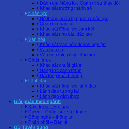
Đánh giá Năng lực Quản trị sự thay đổi
Khảo sát trưởng thành số
Nhân lực
Hệ thống quản trị nguồn nhân lực
Quản trị nhân tài
Khảo sát động lực cam kết
Khảo sát nhu cầu đào tạo
Văn hóa
Khảo sát Văn hóa doanh nghiệp
Văn hóa số
Văn hóa thích ứng, đổi mới
Chiến lược
Khảo sát chuỗi giá trị
Năng lực cạnh tranh
Hài lòng khách hàng
Lãnh đạo
Khảo sát năng lực lãnh đạo
Lãnh đạo tương lai
Lãnh đạo đích thực
Giải pháp theo ngành
Xây dựng – Hạ tầng
Dược – Chăm sóc sức khỏe
Công nghệ – thông tin
Phân phối – Bán lẻ
OD Tuyển dụng