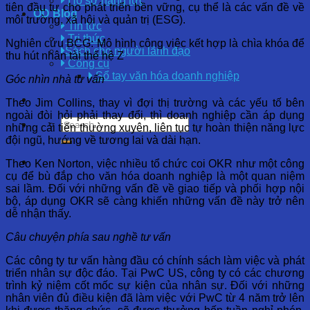
Hồ sơ năng lực
tiên đầu tư cho phát triển bền vững, cụ thể là các vấn đề về
OD Blog
môi trường, xã hội và quản trị (ESG).
Tin tức
Tri thức
Nghiên cứu BCG: Mô hình công việc kết hợp là chìa khóa để
Sách cho người lãnh đạo
thu hút nhân tài thế hệ Z
Công cụ
Sổ tay văn hóa doanh nghiệp
Góc nhìn nhà tư vấn
Theo Jim Collins, thay vì đợi thị trường và các yếu tố bên
ngoài đòi hỏi phải thay đổi, thì doanh nghiệp cần áp dụng
những cải tiến thường xuyên, liên tục tự hoàn thiện năng lực
đội ngũ, hướng về tương lai và dài hạn.
Theo Ken Norton, việc nhiều tổ chức coi OKR như một công
cụ để bù đắp cho văn hóa doanh nghiệp là một quan niệm
sai lầm. Đối với những vấn đề về giao tiếp và phối hợp nội
bộ, áp dụng OKR sẽ càng khiến những vấn đề này trở nên
dễ nhận thấy.
Câu chuyện phía sau nghề tư vấn
Các công ty tư vấn hàng đầu có chính sách làm việc và phát
triển nhân sự độc đáo. Tại PwC US, công ty có các chương
trình kỷ niệm cốt mốc sự kiện của nhân sự. Đối với những
nhân viên đủ điều kiện đã làm việc với PwC từ 4 năm trở lên