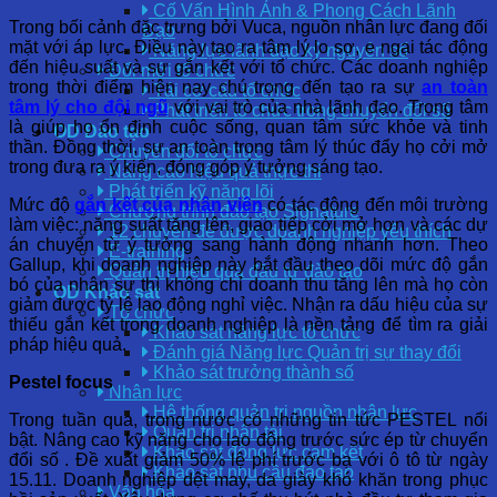
Cố Vấn Hình Ảnh & Phong Cách Lãnh
Trong bối cảnh đặc trưng bởi Vuca, nguồn nhân lực đang đối
Đạo
mặt với áp lực. Điều này tạo ra tâm lý lo sợ, e ngại tác động
Năng lực lãnh đạo kỷ nguyên số
đến hiệu suất và sự gắn kết với tổ chức. Các doanh nghiệp
Đổi mới tổ chức
trong thời điểm hiện nay chú trọng đến tạo ra sự
an toàn
Tái cơ cấu tổ chức
tâm lý cho đội ngũ
với vai trò của nhà lãnh đạo. Trọng tâm
Phát triển tổ chức trong chuyển đổi số
là giúp họ ổn định cuộc sống, quan tâm sức khỏe và tinh
OD Đào tạo
thần. Đồng thời, sự an toàn trong tâm lý thúc đẩy họ cởi mở
Chuyển đổi tổ chức
trong đưa ra ý kiến, đóng góp ý tưởng sáng tạo.
Nâng cao hiệu quả thực thi
Phát triển kỹ năng lõi
Mức độ
gắn kết của nhân viên
có tác động đến môi trường
Chương trình đào tạo Signature
làm việc: năng suất tăng lên, giao tiếp cởi mở hơn và các dự
12 chuyên đề được doanh nghiệp yêu thích
án chuyển từ ý tưởng sang hành động nhanh hơn. Theo
E-training
Gallup, khi doanh nghiệp này bắt đầu theo dõi mức độ gắn
Quản trị hiệu quả đầu tư đào tạo
bó của nhân sự thì không chỉ doanh thu tăng lên mà họ còn
OD Khảo sát
giảm được tỷ lệ lao động nghỉ việc. Nhận ra dấu hiệu của sự
Tổ chức
thiếu gắn kết trong doanh nghiệp là nền tảng để tìm ra giải
Khảo sát năng lực tổ chức
pháp hiệu quả.
Đánh giá Năng lực Quản trị sự thay đổi
Khảo sát trưởng thành số
Pestel focus
Nhân lực
Hệ thống quản trị nguồn nhân lực
Trong tuần qua, trong nước có những tin tức PESTEL nổi
Quản trị nhân tài
bật. Nâng cao kỹ năng cho lao động trước sức ép từ chuyển
Khảo sát động lực cam kết
đổi số . Đề xuất giảm 50% lệ phí trước bạ với ô tô từ ngày
Khảo sát nhu cầu đào tạo
15.11. Doanh nghiệp dệt may, da giày khó khăn trong phục
Văn hóa