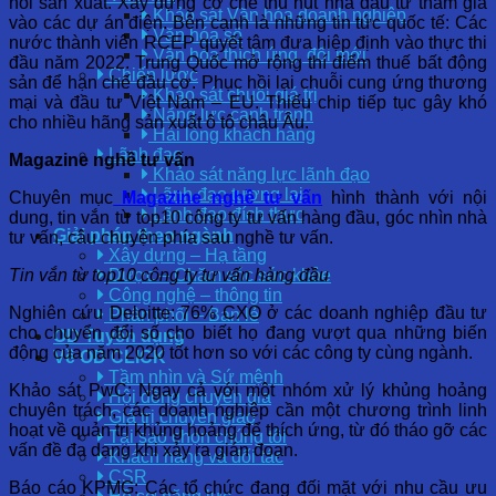
hồi sản xuất. Xây dựng cơ chế thu hút nhà đầu tư tham gia
Khảo sát Văn hóa doanh nghiệp
vào các dự án điện. Bên cạnh là những tin tức quốc tế: Các
Văn hóa số
nước thành viên RCEP quyết tâm đưa hiệp định vào thực thi
Văn hóa thích ứng, đổi mới
đầu năm 2022. Trung Quốc mở rộng thí điểm thuế bất động
Chiến lược
sản để hạn chế đầu cơ. Phục hồi lại chuỗi cung ứng thương
Khảo sát chuỗi giá trị
mại và đầu tư Việt Nam – EU. Thiếu chip tiếp tục gây khó
Năng lực cạnh tranh
cho nhiều hãng sản xuất ô tô châu Âu.
Hài lòng khách hàng
Lãnh đạo
Magazine nghề tư vấn
Khảo sát năng lực lãnh đạo
Lãnh đạo tương lai
Chuyên mục
Magazine nghề tư vấn
hình thành với nội
Lãnh đạo đích thực
dung, tin vắn từ top10 công ty tư vấn hàng đầu, góc nhìn nhà
Giải pháp theo ngành
tư vấn, câu chuyện phía sau nghề tư vấn.
Xây dựng – Hạ tầng
Dược – Chăm sóc sức khỏe
Tin vắn từ top10 công ty tư vấn hàng đầu
Công nghệ – thông tin
Nghiên cứu Deloitte: 76% CXO ở các doanh nghiệp đầu tư
Phân phối – Bán lẻ
cho chuyển đổi số cho biết họ đang vượt qua những biến
OD Tuyển dụng
động của năm 2020 tốt hơn so với các công ty cùng ngành.
Về OD CLICK
Tầm nhìn và Sứ mệnh
Khảo sát PwC: Ngay cả với một nhóm xử lý khủng hoảng
Hội đồng chuyên gia
chuyên trách, các doanh nghiệp cần một chương trình linh
Giá trị chuyển giao
hoạt về quản trị khủng hoảng để thích ứng, từ đó tháo gỡ các
Tại sao chọn chúng tôi
vấn đề đa dạng khi xảy ra gián đoạn.
Khách hàng và đối tác
CSR
Báo cáo KPMG: Các tổ chức đang đối mặt với nhu cầu ưu