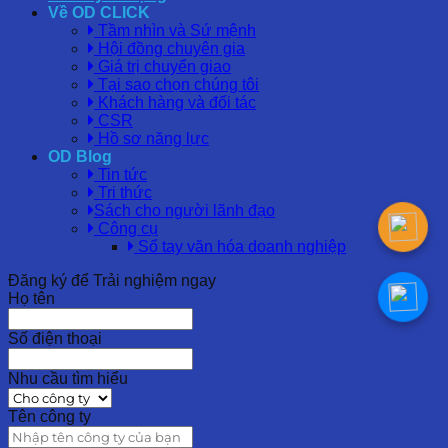
Về OD CLICK
Tầm nhìn và Sứ mệnh
Hội đồng chuyên gia
Giá trị chuyển giao
Tại sao chọn chúng tôi
Khách hàng và đối tác
CSR
Hồ sơ năng lực
OD Blog
Tin tức
Tri thức
Sách cho người lãnh đạo
Công cụ
Sổ tay văn hóa doanh nghiệp
Đăng ký để Trải nghiệm ngay
Họ tên
Số điện thoại
Nhu cầu tìm hiểu
Tên công ty