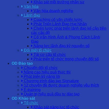
Khảo sát môi trường nhân sự
Văn hóa
Văn hóa doanh nghiệp
Lãnh đạo
Coaching cố vấn chiến lược
Phát Triển Lãnh Đạo Hạt Nhân
Chiến lược phát triển lãnh đạo kế cận trên
các cấp độ
Cố Vấn Hình Ảnh & Phong Cách Lãnh
Đạo
Năng lực lãnh đạo kỷ nguyên số
Đổi mới tổ chức
Tái cơ cấu tổ chức
Phát triển tổ chức trong chuyển đổi số
OD Đào tạo
Chuyển đổi tổ chức
Nâng cao hiệu quả thực thi
Phát triển kỹ năng lõi
Chương trình đào tạo Signature
12 chuyên đề được doanh nghiệp yêu thích
E-training
Quản trị hiệu quả đầu tư đào tạo
OD Khảo sát
Tổ chức
Khảo sát năng lực tổ chức