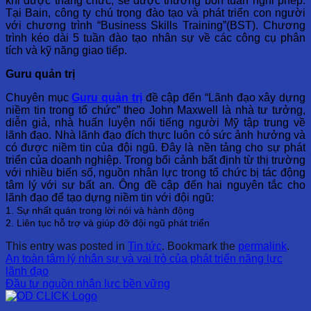
khi được thăng chức, sẽ được thưởng bốn tuần nghỉ phép.
Tại Bain, công ty chú trọng đào tạo và phát triển con người
với chương trình “Business Skills Training”(BST). Chương
trình kéo dài 5 tuần đào tạo nhân sự về các công cụ phân
tích và kỹ năng giao tiếp.
Guru quản trị
Chuyên mục
Guru quản trị
đề cập đến “Lãnh đạo xây dựng
niềm tin trong tổ chức” theo John Maxwell là nhà tư tưởng,
diễn giả, nhà huấn luyện nổi tiếng người Mỹ tập trung về
lãnh đạo. Nhà lãnh đạo đích thực luôn có sức ảnh hưởng và
có được niềm tin của đội ngũ. Đây là nền tảng cho sự phát
triển của doanh nghiệp. Trong bối cảnh bất định từ thị trường
với nhiều biến số, nguồn nhân lực trong tổ chức bị tác động
tâm lý với sự bất an. Ông đề cập đến hai nguyên tắc cho
lãnh đạo để tạo dựng niềm tin với đội ngũ:
1. Sự nhất quán trong lời nói và hành động
2. Liên tục hỗ trợ và giúp đỡ đội ngũ phát triển
This entry was posted in
Tin tức
. Bookmark the
permalink
.
An toàn tâm lý nhân sự và vai trò của phát triển năng lực
lãnh đạo
Đầu tư nguồn nhân lực bền vững