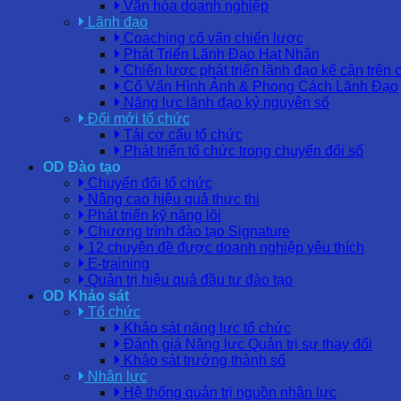
Văn hóa doanh nghiệp
Lãnh đạo
Coaching cố vấn chiến lược
Phát Triển Lãnh Đạo Hạt Nhân
Chiến lược phát triển lãnh đạo kế cận trên 
Cố Vấn Hình Ảnh & Phong Cách Lãnh Đạo
Năng lực lãnh đạo kỷ nguyên số
Đổi mới tổ chức
Tái cơ cấu tổ chức
Phát triển tổ chức trong chuyển đổi số
OD Đào tạo
Chuyển đổi tổ chức
Nâng cao hiệu quả thực thi
Phát triển kỹ năng lõi
Chương trình đào tạo Signature
12 chuyên đề được doanh nghiệp yêu thích
E-training
Quản trị hiệu quả đầu tư đào tạo
OD Khảo sát
Tổ chức
Khảo sát năng lực tổ chức
Đánh giá Năng lực Quản trị sự thay đổi
Khảo sát trưởng thành số
Nhân lực
Hệ thống quản trị nguồn nhân lực