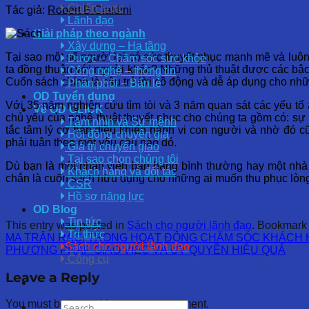
Chiến lược
Tác giả:
Robert B.Cialdini
Lãnh đạo
Giải pháp theo ngành
Xây dựng – Hạ tầng
Tại sao một số người lại có sức thuyết phục mạnh mẽ và luô
Dược – Chăm sóc sức khỏe
ta đồng thuận với người khác? Những thủ thuật được các bậc t
Công nghệ – thông tin
Cuốn sách chính là câu trả lời cô động và dễ áp dụng cho nhữ
Phân phối – Bán lẻ
OD Tuyển dụng
Với 35 năm nghiên cứu tìm tòi và 3 năm quan sát các yếu tố 
Về OD CLICK
chủ yếu của nghệ thuật thuyết phục cho chúng ta gồm có: sự n
Tầm nhìn và Sứ mệnh
tắc tâm lý cơ bản điều khiển hành vi con người và nhờ đó c
Hội đồng chuyên gia
phải tuân theo một yêu cầu nào đó.
Giá trị chuyển giao
Tại sao chọn chúng tôi
Dù bạn là một nhân viên bán hàng bình thường hay một nhà q
Khách hàng và đối tác
chắn là cuốn sách hữu dụng cho những ai muốn thu phục lòn
CSR
Hồ sơ năng lực
OD Blog
Tin tức
This entry was posted in
Sách cho người lãnh đạo
. Bookmark
Tri thức
MA TRẬN RACI TRONG HOẠT ĐỘNG CHĂM SÓC KHÁCH
Sách cho người lãnh đạo
PHƯƠNG PHÁP GIAO VIỆC VÀ ỦY QUYỀN HIỆU QUẢ
Công cụ
Leave a Reply
You must be
logged in
to post a comment.