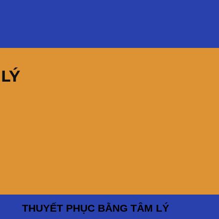
LÝ
THUYẾT PHỤC BẰNG TÂM LÝ