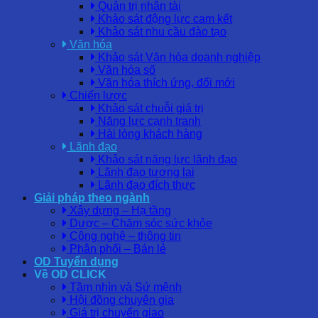
Quản trị nhân tài
Khảo sát động lực cam kết
Khảo sát nhu cầu đào tạo
Văn hóa
Khảo sát Văn hóa doanh nghiệp
Văn hóa số
Văn hóa thích ứng, đổi mới
Chiến lược
Khảo sát chuỗi giá trị
Năng lực cạnh tranh
Hài lòng khách hàng
Lãnh đạo
Khảo sát năng lực lãnh đạo
Lãnh đạo tương lai
Lãnh đạo đích thực
Giải pháp theo ngành
Xây dựng – Hạ tầng
Dược – Chăm sóc sức khỏe
Công nghệ – thông tin
Phân phối – Bán lẻ
OD Tuyển dụng
Về OD CLICK
Tầm nhìn và Sứ mệnh
Hội đồng chuyên gia
Giá trị chuyển giao