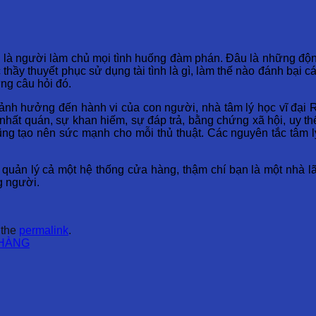
n là người làm chủ mọi tình huống đàm phán. Đâu là những độn
hầy thuyết phục sử dụng tài tình là gì, làm thế nào đánh bại cá
ng câu hỏi đó.
ảnh hưởng đến hành vi của con người, nhà tâm lý học vĩ đại Ro
hất quán, sự khan hiếm, sự đáp trả, bằng chứng xã hội, uy thế 
ũng tạo nên sức mạnh cho mỗi thủ thuật.
Các nguyên tắc tâm 
uản lý cả một hệ thống cửa hàng, thậm chí bạn là một nhà lã
g người.
 the
permalink
.
 HÀNG