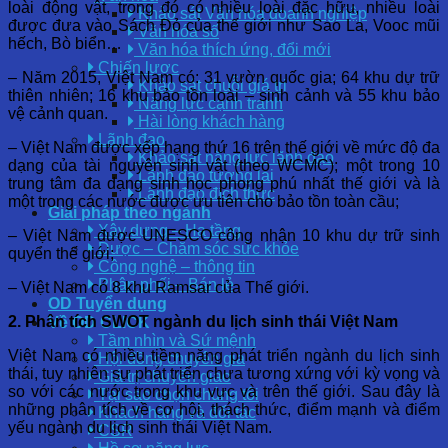
loài động vật, trong đó có nhiều loài đặc hữu, nhiều loài
Khảo sát Văn hóa doanh nghiệp
được đưa vào Sách Đỏ của thế giới như Sao La, Vooc mũi
Văn hóa số
hếch, Bò biển…
Văn hóa thích ứng, đổi mới
Chiến lược
– Năm 2015, Việt Nam có: 31 vườn quốc gia; 64 khu dự trữ
Khảo sát chuỗi giá trị
thiên nhiên; 16 khu bảo tồn loài – sinh cảnh và 55 khu bảo
Năng lực cạnh tranh
vệ cảnh quan.
Hài lòng khách hàng
Lãnh đạo
– Việt Nam được xếp hạng thứ 16 trên thế giới về mức độ đa
Khảo sát năng lực lãnh đạo
dạng của tài nguyên sinh vật (theo WCMC); một trong 10
Lãnh đạo tương lai
trung tâm đa dạng sinh học phong phú nhất thế giới và là
Lãnh đạo đích thực
một trong các nước được ưu tiên cho bảo tồn toàn cầu;
Giải pháp theo ngành
Xây dựng – Hạ tầng
– Việt Nam được UNESCO công nhận 10 khu dự trữ sinh
Dược – Chăm sóc sức khỏe
quyển thế giới;
Công nghệ – thông tin
Phân phối – Bán lẻ
– Việt Nam có 8 khu Ramsar của Thế giới.
OD Tuyển dụng
2. Phân tích SWOT ngành du lịch sinh thái Việt Nam
Về OD CLICK
Tầm nhìn và Sứ mệnh
Việt Nam có nhiều tiềm năng phát triển ngành du lịch sinh
Hội đồng chuyên gia
thái, tuy nhiên sự phát triển chưa tương xứng với kỳ vọng và
Giá trị chuyển giao
so với các nước trong khu vực và trên thế giới. Sau đây là
Tại sao chọn chúng tôi
những phân tích về cơ hội, thách thức, điểm mạnh và điểm
Khách hàng và đối tác
yếu ngành du lịch sinh thái Việt Nam.
CSR