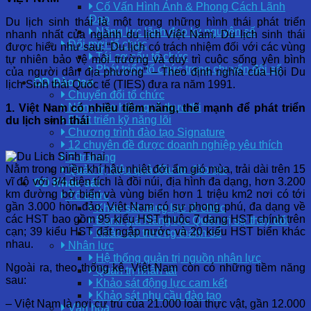
Cố Vấn Hình Ảnh & Phong Cách Lãnh
Đạo
Du lịch sinh thái là một trong những hình thái phát triển
Năng lực lãnh đạo kỷ nguyên số
nhanh nhất của ngành du lịch Việt Nam. Du lịch sinh thái
Đổi mới tổ chức
được hiểu như sau: “Du lịch có trách nhiệm đối với các vùng
Tái cơ cấu tổ chức
tự nhiên bảo vệ môi trường và duy trì cuộc sống yên bình
Phát triển tổ chức trong chuyển đổi số
của người dân địa phương” – Theo định nghĩa của Hội Du
OD Đào tạo
lịch Sinh thái Quốc tế (TIES) đưa ra năm 1991.
Chuyển đổi tổ chức
Nâng cao hiệu quả thực thi
1. Việt Nam có nhiều tiềm năng, thế mạnh để phát triển
Phát triển kỹ năng lõi
du lịch sinh thái
Chương trình đào tạo Signature
12 chuyên đề được doanh nghiệp yêu thích
E-training
Nằm trong miền khí hậu nhiệt đới ẩm gió mùa, trải dài trên 15
Quản trị hiệu quả đầu tư đào tạo
vĩ độ với 3/4 diện tích là đồi núi, địa hình đa dạng, hơn 3.200
OD Khảo sát
km đường bờ biển và vùng biển hơn 1 triệu km2 nơi có tới
Tổ chức
gần 3.000 hòn đảo, Việt Nam có sự phong phú, đa dạng về
Khảo sát năng lực tổ chức
các HST bao gồm 95 kiểu HST thuộc 7 dạng HST chính trên
Đánh giá Năng lực Quản trị sự thay đổi
cạn; 39 kiểu HST đất ngập nước và 20 kiểu HST biển khác
Khảo sát trưởng thành số
nhau.
Nhân lực
Hệ thống quản trị nguồn nhân lực
Ngoài ra, theo thống kê, Việt Nam còn có những tiềm năng
Quản trị nhân tài
sau:
Khảo sát động lực cam kết
Khảo sát nhu cầu đào tạo
– Việt Nam là nơi cư trú của 21.000 loài thực vật, gần 12.000
Văn hóa