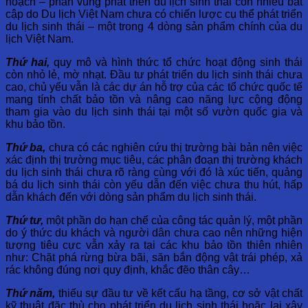
hoạch – phân vùng phát triển du lịch sinh thái còn nhiều bất
cập do Du lịch Việt Nam chưa có chiến lược cụ thể phát triển
du lịch sinh thái – một trong 4 dòng sản phẩm chính của du
lịch Việt Nam.
Thứ hai,
quy mô và hình thức tổ chức hoạt động sinh thái
còn nhỏ lẻ, mờ nhạt. Đầu tư phát triển du lịch sinh thái chưa
cao, chủ yếu vẫn là các dự án hỗ trợ của các tổ chức quốc tế
mang tính chất bảo tồn và nâng cao năng lực cộng động
tham gia vào du lịch sinh thái tại một số vườn quốc gia và
khu bảo tồn.
Thứ ba,
chưa có các nghiên cứu thị trường bài bản nên việc
xác định thị trường mục tiêu, các phân đoạn thị trường khách
du lịch sinh thái chưa rõ ràng cùng với đó là xúc tiến, quảng
bá du lịch sinh thái còn yếu dẫn đến việc chưa thu hút, hấp
dẫn khách đến với dòng sản phẩm du lịch sinh thái.
Thứ tư,
một phần do hạn chế của công tác quản lý, một phần
do ý thức du khách và người dân chưa cao nên những hiện
tượng tiêu cực vẫn xảy ra tại các khu bảo tồn thiên nhiên
như: Chặt phá rừng bừa bãi, săn bắn động vật trái phép, xả
rác không đúng nơi quy định, khắc đẽo thân cây…
Thứ năm,
thiếu sự đầu tư về kết cấu hạ tầng, cơ sở vật chất
kỹ thuật đặc thù cho phát triển du lịch sinh thái hoặc lại xây