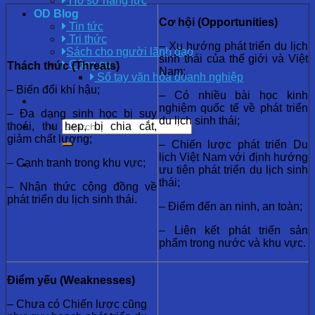
Hồ sơ năng lực
OD Blog
Cơ hội (Opportunities)
Tin tức
Tri thức
– Xu hướng phát triển du lịch
Sách cho người lãnh đạo
sinh thái của thế giới và Việt
Công cụ
Thách thức (Threats)
Nam;
Sổ tay văn hóa doanh nghiệp
– Biến đổi khí hậu;
– Có nhiều bài học kinh
nghiệm quốc tế về phát triển
– Đa dạng sinh học bị suy
du lịch sinh thái;
thoái, thu hẹp, bị chia cắt,
giảm chất lượng;
– Chiến lược phát triển Du
lịch Việt Nam với định hướng
– Cạnh tranh trong khu vực;
ưu tiên phát triển du lịch sinh
thái;
– Nhận thức cộng đồng về
phát triển du lịch sinh thái.
– Điểm đến an ninh, an toàn;
– Liên kết phát triển sản
phẩm trong nước và khu vực.
Điểm yếu (Weaknesses)
– Chưa có Chiến lược cũng