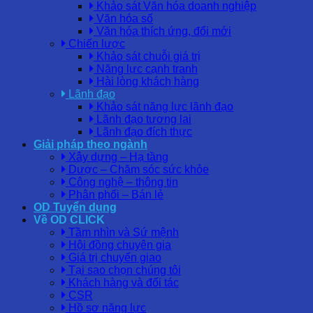
Khảo sát Văn hóa doanh nghiệp
Văn hóa số
Văn hóa thích ứng, đổi mới
Chiến lược
Khảo sát chuỗi giá trị
Năng lực cạnh tranh
Hài lòng khách hàng
Lãnh đạo
Khảo sát năng lực lãnh đạo
Lãnh đạo tương lai
Lãnh đạo đích thực
Giải pháp theo ngành
Xây dựng – Hạ tầng
Dược – Chăm sóc sức khỏe
Công nghệ – thông tin
Phân phối – Bán lẻ
OD Tuyển dụng
Về OD CLICK
Tầm nhìn và Sứ mệnh
Hội đồng chuyên gia
Giá trị chuyển giao
Tại sao chọn chúng tôi
Khách hàng và đối tác
CSR
Hồ sơ năng lực