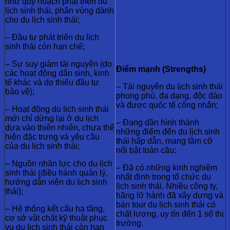
như quy hoạch phát triển du
lịch sinh thái, phân vùng dành
cho du lịch sinh thái;
– Đầu tư phát triển du lịch
sinh thái còn hạn chế;
– Sự suy giảm tài nguyên (do
Điểm mạnh (Strengths)
các hoạt động dân sinh, kinh
tế khác và do thiếu đầu tư
– Tài nguyên du lịch sinh thái
bảo vệ);
phong phú, đa dạng, độc đáo
và được quốc tế công nhận;
– Hoạt động du lịch sinh thái
mới chỉ dừng lại ở du lịch
– Đang dần hình thành
dựa vào thiên nhiên, chưa thể
những điểm đến du lịch sinh
hiện đặc trưng và yêu cầu
thái hấp dẫn, mang tầm cỡ
của du lịch sinh thái;
nổi bật toàn cầu;
– Nguồn nhân lực cho du lịch
– Đã có những kinh nghiệm
sinh thái (điều hành quản lý,
nhất định trong tổ chức du
hướng dẫn viên du lịch sinh
lịch sinh thái. Nhiều công ty,
thái);
hãng lữ hành đã xây dựng và
bán tour du lịch sinh thái có
– Hệ thống kết cấu hạ tầng,
chất lượng, uy tín đến 1 số thị
cơ sở vật chất kỹ thuật phục
trường.
vụ du lịch sinh thái còn hạn