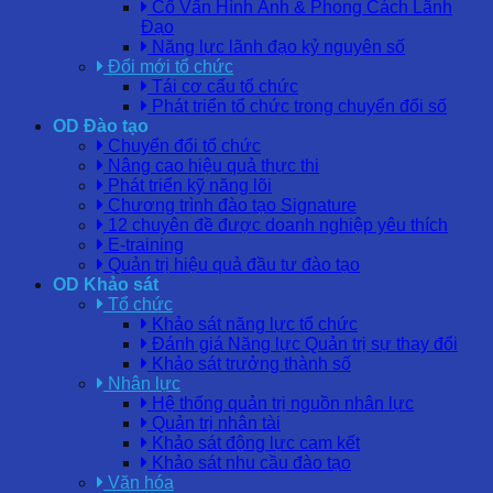
Cố Vấn Hình Ảnh & Phong Cách Lãnh
Đạo
Năng lực lãnh đạo kỷ nguyên số
Đổi mới tổ chức
Tái cơ cấu tổ chức
Phát triển tổ chức trong chuyển đổi số
OD Đào tạo
Chuyển đổi tổ chức
Nâng cao hiệu quả thực thi
Phát triển kỹ năng lõi
Chương trình đào tạo Signature
12 chuyên đề được doanh nghiệp yêu thích
E-training
Quản trị hiệu quả đầu tư đào tạo
OD Khảo sát
Tổ chức
Khảo sát năng lực tổ chức
Đánh giá Năng lực Quản trị sự thay đổi
Khảo sát trưởng thành số
Nhân lực
Hệ thống quản trị nguồn nhân lực
Quản trị nhân tài
Khảo sát động lực cam kết
Khảo sát nhu cầu đào tạo
Văn hóa