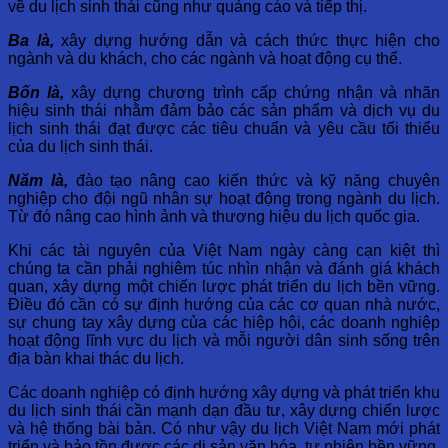
về du lịch sinh thái cũng như quảng cáo và tiếp thị.
Ba là,
xây dựng hướng dẫn và cách thức thực hiện cho
ngành và du khách, cho các ngành và hoạt động cụ thể.
Bốn là,
xây dựng chương trình cấp chứng nhận và nhãn
hiệu sinh thái nhằm đảm bảo các sản phẩm và dịch vụ du
lịch sinh thái đạt được các tiêu chuẩn và yêu cầu tối thiểu
của du lịch sinh thái.
Năm là,
đào tạo nâng cao kiến thức và kỹ năng chuyên
nghiệp cho đội ngũ nhân sự hoạt động trong ngành du lịch.
Từ đó nâng cao hình ảnh và thương hiệu du lịch quốc gia.
Khi các tài nguyên của Việt Nam ngày càng cạn kiệt thì
chúng ta cần phải nghiêm túc nhìn nhận và đánh giá khách
quan, xây dựng một chiến lược phát triển du lịch bền vững.
Điều đó cần có sự định hướng của các cơ quan nhà nước,
sự chung tay xây dựng của các hiệp hội, các doanh nghiệp
hoạt động lĩnh vực du lịch và mỗi người dân sinh sống trên
địa bàn khai thác du lịch.
Các doanh nghiệp có định hướng xây dựng và phát triển khu
du lịch sinh thái cần mạnh dạn đầu tư, xây dựng chiến lược
và hệ thống bài bản. Có như vậy du lịch Việt Nam mới phát
triển và bảo tồn được các di sản văn hóa, tự nhiên bền vững.