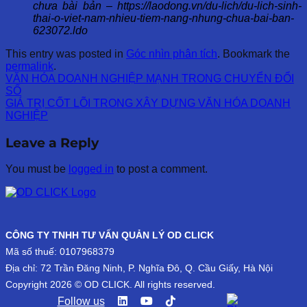
chưa bài bản – https://laodong.vn/du-lich/du-lich-sinh-
thai-o-viet-nam-nhieu-tiem-nang-nhung-chua-bai-ban-
623072.ldo
This entry was posted in
Góc nhìn phân tích
. Bookmark the
permalink
.
VĂN HÓA DOANH NGHIỆP MẠNH TRONG CHUYỂN ĐỔI
SỐ
GIÁ TRỊ CỐT LÕI TRONG XÂY DỰNG VĂN HÓA DOANH
NGHIỆP
Leave a Reply
You must be
logged in
to post a comment.
CÔNG TY TNHH TƯ VẤN QUẢN LÝ OD CLICK
Mã số thuế: 0107968379
Địa chỉ: 72 Trần Đăng Ninh, P. Nghĩa Đô, Q. Cầu Giấy, Hà Nội
Copyright 2026 © OD CLICK. All rights reserved.
Follow us