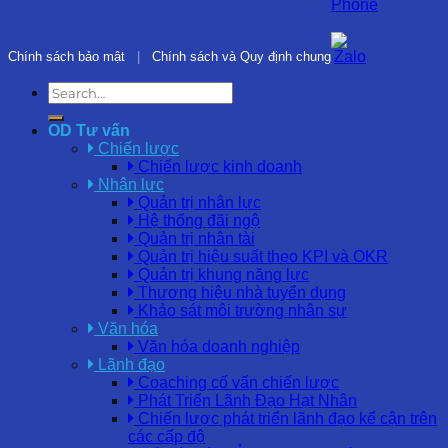
Chính sách bảo mật
|
Chính sách và Quy định chung
OD Tư vấn
Chiến lược
Chiến lược kinh doanh
Nhân lực
Quản trị nhân lực
Hệ thống đãi ngộ
Quản trị nhân tài
Quản trị hiệu suất theo KPI và OKR
Quản trị khung năng lực
Thương hiệu nhà tuyển dụng
Khảo sát môi trường nhân sự
Văn hóa
Văn hóa doanh nghiệp
Lãnh đạo
Coaching cố vấn chiến lược
Phát Triển Lãnh Đạo Hạt Nhân
Chiến lược phát triển lãnh đạo kế cận trên
các cấp độ