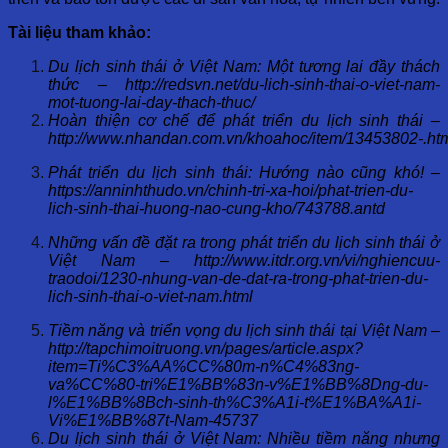
Tài liệu tham khảo:
Du lịch sinh thái ở Việt Nam: Một tương lai đầy thách
thức – http://redsvn.net/du-lich-sinh-thai-o-viet-nam-
mot-tuong-lai-day-thach-thuc/
Hoàn thiện cơ chế để phát triển du lịch sinh thái –
http://www.nhandan.com.vn/khoahoc/item/13453802-.ht
Phát triển du lịch sinh thái: Hướng nào cũng khó! –
https://anninhthudo.vn/chinh-tri-xa-hoi/phat-trien-du-
lich-sinh-thai-huong-nao-cung-kho/743788.antd
Những vấn đề đặt ra trong phát triển du lịch sinh thái ở
Việt Nam – http://www.itdr.org.vn/vi/nghiencuu-
traodoi/1230-nhung-van-de-dat-ra-trong-phat-trien-du-
lich-sinh-thai-o-viet-nam.html
Tiềm năng và triển vọng du lịch sinh thái tại Việt Nam –
http://tapchimoitruong.vn/pages/article.aspx?
item=Ti%C3%AA%CC%80m-n%C4%83ng-
va%CC%80-tri%E1%BB%83n-v%E1%BB%8Dng-du-
l%E1%BB%8Bch-sinh-th%C3%A1i-t%E1%BA%A1i-
Vi%E1%BB%87t-Nam-45737
Du lịch sinh thái ở Việt Nam: Nhiều tiềm năng nhưng