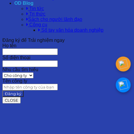
OD Blog
Tin tức
Tri thức
Sách cho người lãnh đạo
Công cụ
Sổ tay văn hóa doanh nghiệp
Đăng ký để Trải nghiệm ngay
Họ tên
Số điện thoại
Nhu cầu tìm hiểu
Tên công ty
Đăng ký
CLOSE