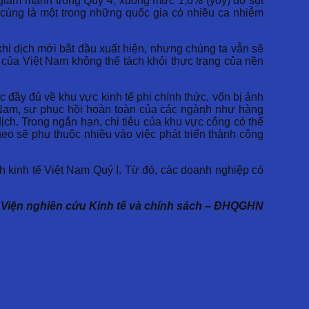
an giảm mạnh trong Quý 4, xuống mức 1,6% (yoy) do sụt
a cùng là một trong những quốc gia có nhiều ca nhiễm
hi dịch mới bắt đầu xuất hiện, nhưng chúng ta vẫn sẽ
n của Việt Nam không thể tách khỏi thực trạng của nền
ầy đủ về khu vực kinh tế phi chính thức, vốn bị ảnh
t Nam, sự phục hồi hoàn toàn của các ngành như hàng
ịch. Trong ngắn hạn, chi tiêu của khu vực công có thể
eo sẽ phụ thuộc nhiều vào việc phát triển thành công
 kinh tế Việt Nam Quý I. Từ đó, các doanh nghiệp có
 Viện nghiên cứu Kinh tế và chính sách – ĐHQGHN