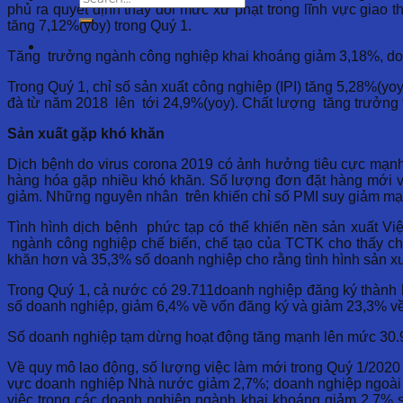
phủ ra quyết định thay đổi mức xử phạt trong lĩnh vực giao 
tăng 7,12%(yoy) trong Quý 1.
Tăng trưởng ngành công nghiệp khai khoáng giảm 3,18%, do 
Trong Quý 1, chỉ số sản xuất công nghiệp (IPI) tăng 5,28%(yoy
đà từ năm 2018 lên tới 24,9%(yoy). Chất lượng tăng trưởng t
Sản xuất gặp khó khăn
Dịch bệnh do virus corona 2019 có ảnh hưởng tiêu cực mạnh
hàng hóa gặp nhiều khó khăn. Số lượng đơn đặt hàng mới và
giảm. Những nguyên nhân trên khiến chỉ số PMI suy giảm mạn
Tình hình dịch bệnh phức tạp có thể khiến nền sản xuất Việt 
ngành công nghiệp chế biến, chế tạo của TCTK cho thấy ch
khăn hơn và 35,3% số doanh nghiệp cho rằng tình hình sản xuấ
Trong Quý 1, cả nước có 29.711doanh nghiệp đăng ký thành lậ
số doanh nghiệp, giảm 6,4% về vốn đăng ký và giảm 23,3% về
Số doanh nghiệp tạm dừng hoạt động tăng mạnh lên mức 30.90
Về quy mô lao động, số lượng việc làm mới trong Quý 1/2020 
vực doanh nghiệp Nhà nước giảm 2,7%; doanh nghiệp ngoài N
việc trong các doanh nghiệp ngành khai khoáng giảm 2,7% s