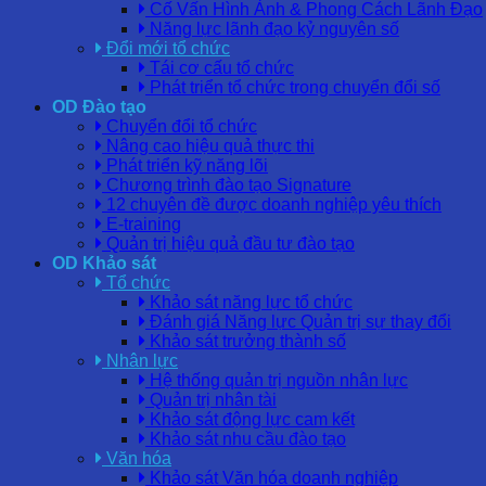
Cố Vấn Hình Ảnh & Phong Cách Lãnh Đạo
Năng lực lãnh đạo kỷ nguyên số
Đổi mới tổ chức
Tái cơ cấu tổ chức
Phát triển tổ chức trong chuyển đổi số
OD Đào tạo
Chuyển đổi tổ chức
Nâng cao hiệu quả thực thi
Phát triển kỹ năng lõi
Chương trình đào tạo Signature
12 chuyên đề được doanh nghiệp yêu thích
E-training
Quản trị hiệu quả đầu tư đào tạo
OD Khảo sát
Tổ chức
Khảo sát năng lực tổ chức
Đánh giá Năng lực Quản trị sự thay đổi
Khảo sát trưởng thành số
Nhân lực
Hệ thống quản trị nguồn nhân lực
Quản trị nhân tài
Khảo sát động lực cam kết
Khảo sát nhu cầu đào tạo
Văn hóa
Khảo sát Văn hóa doanh nghiệp