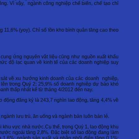
ống. Vì vậy, ngành công nghiệp chế biến, chế tạo chỉ
ng 11,6% (yoy). Chỉ số tồn kho bình quân tăng cao theo
 cung ứng nguyên vật liệu cũng như nguồn xuất khẩu
ức độ lạc quan về kinh tế của các doanh nghiệp suy
 sát về xu hướng kinh doanh của các doanh nghiệp,
t lên trong Quý 2; 25,9% số doanh nghiệp dự báo khó
anh thấp nhất kể từ tháng 4/2012 đến nay.
o động đăng ký là 243,7 nghìn lao động, tăng 4,4% về
gành lưu trú, ăn uống và ngành bán luôn bán lẻ.
i khu vực nhà nước.Cụ thể, trong Quý 1, lao động khu
ước ngoài tăng 2,8%. Đặc biệt số lao động đang làm
g 1,6%; ngành sản xuất và phân phối điện tăng 0,1%;