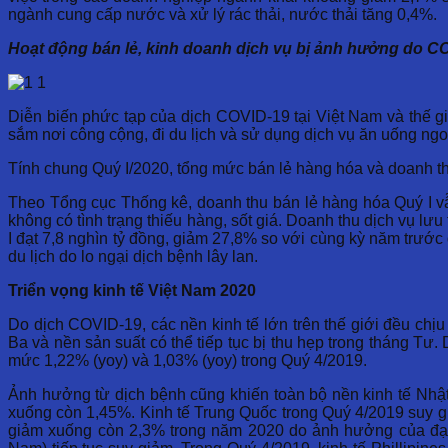
ngành cung cấp nước và xử lý rác thải, nước thải tăng 0,4%.
Hoạt động bán lẻ, kinh doanh dịch vụ bị ảnh hưởng do CO
Diễn biến phức tạp của dịch COVID-19 tại Việt Nam và thế gi
sắm nơi công cộng, đi du lịch và sử dụng dịch vụ ăn uống ngoà
Tính chung Quý I/2020, tổng mức bán lẻ hàng hóa và doanh t
Theo Tổng cục Thống kê, doanh thu bán lẻ hàng hóa Quý I v
không có tình trạng thiếu hàng, sốt giá. Doanh thu dịch vụ lư
I đạt 7,8 nghìn tỷ đồng, giảm 27,8% so với cùng kỳ năm trước
du lịch do lo ngại dịch bệnh lây lan.
Triển vọng kinh tế Việt Nam 2020
Do dịch COVID-19, các nền kinh tế lớn trên thế giới đều chị
Ba và nền sản suất có thể tiếp tục bị thu hẹp trong tháng T
mức 1,22% (yoy) và 1,03% (yoy) trong Quý 4/2019.
Ảnh hưởng từ dịch bệnh cũng khiến toàn bộ nền kinh tế Nhật 
xuống còn 1,45%. Kinh tế Trung Quốc trong Quý 4/2019 suy g
giảm xuống còn 2,3% trong năm 2020 do ảnh hưởng của đại 