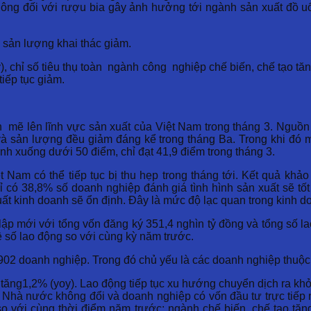
thông đối với rượu bia gây ảnh hưởng tới ngành sản xuất đồ u
sản lượng khai thác giảm.
), chỉ số tiêu thụ toàn ngành công nghiệp chế biến, chế tạo tă
iếp tục giảm.
 mẽ lên lĩnh vực sản xuất của Việt Nam trong tháng 3. Nguồn
 sản lượng đều giảm đáng kể trong tháng Ba. Trong khi đó m
h xuống dưới 50 điểm, chỉ đạt 41,9 điểm trong tháng 3.
Nam có thể tiếp tục bị thu hẹp trong tháng tới. Kết quả khảo
ỉ có 38,8% số doanh nghiệp đánh giá tình hình sản xuất sẽ tố
t kinh doanh sẽ ổn định. Đây là mức độ lạc quan trong kinh do
p mới với tổng vốn đăng ký 351,4 nghìn tỷ đồng và tổng số la
 số lao động so với cùng kỳ năm trước.
2 doanh nghiệp. Trong đó chủ yếu là các doanh nghiệp thuộc n
tăng1,2% (yoy). Lao động tiếp tục xu hướng chuyển dịch ra khỏ
hà nước không đổi và doanh nghiệp có vốn đầu tư trực tiếp n
o với cùng thời điểm năm trước; ngành chế biến, chế tạo tăn