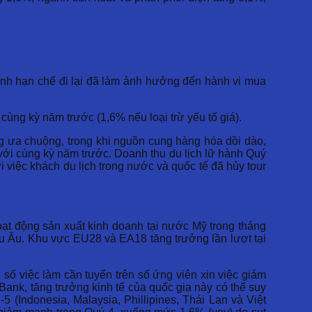
lệnh hạn chế đi lại đã làm ảnh hưởng đến hành vi mua
i cùng kỳ năm trước (1,6% nếu loại trừ yếu tố giá).
g ưa chuộng, trong khi nguồn cung hàng hóa dồi dào,
o với cùng kỳ năm trước. Doanh thu du lịch lữ hành Quý
 việc khách du lịch trong nước và quốc tế đã hủy tour
oạt động sản xuất kinh doanh tại nước Mỹ trong tháng
âu Âu. Khu vực EU28 và EA18 tăng trưởng lần lượt tại
 số việc làm cần tuyển trên số ứng viên xin việc giảm
ank, tăng trưởng kinh tế của quốc gia này có thể suy
Indonesia, Malaysia, Phillipines, Thái Lan và Việt