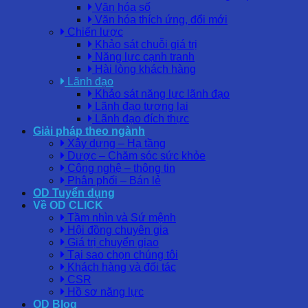
Văn hóa số
Văn hóa thích ứng, đổi mới
Chiến lược
Khảo sát chuỗi giá trị
Năng lực cạnh tranh
Hài lòng khách hàng
Lãnh đạo
Khảo sát năng lực lãnh đạo
Lãnh đạo tương lai
Lãnh đạo đích thực
Giải pháp theo ngành
Xây dựng – Hạ tầng
Dược – Chăm sóc sức khỏe
Công nghệ – thông tin
Phân phối – Bán lẻ
OD Tuyển dụng
Về OD CLICK
Tầm nhìn và Sứ mệnh
Hội đồng chuyên gia
Giá trị chuyển giao
Tại sao chọn chúng tôi
Khách hàng và đối tác
CSR
Hồ sơ năng lực
OD Blog