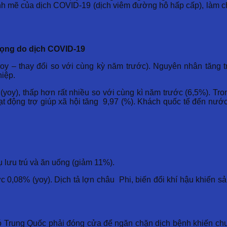
ạnh mẽ của dịch COVID-19 (dịch viêm đường hô hấp cấp), làm c
rọng do dịch COVID-19
oy – thay đổi so với cùng kỳ năm trước). Nguyên nhân tăng
iệp.
oy), thấp hơn rất nhiều so với cùng kì năm trước (6,5%). Tro
oạt động trợ giúp xã hội tăng 9,97 (%). Khách quốc tế đến nướ
ụ lưu trú và ăn uống (giảm 11%).
0,08% (yoy). Dịch tả lợn châu Phi, biến đổi khí hậu khiến s
ó Trung Quốc phải đóng cửa để ngăn chặn dịch bệnh khiến chu