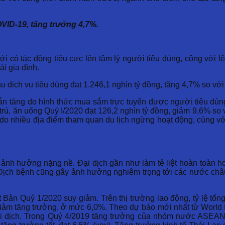
VID-19, tăng trưởng 4,7%.
ới có tác động tiêu cực lên tâm lý người tiêu dùng, cộng với 
i gia đình.
hu dịch vụ tiêu dùng đạt 1.246,1 nghìn tỷ đồng, tăng 4,7% so vớ
ẫn tăng do hình thức mua sắm trực tuyến được người tiêu dùn
u trú, ăn uống Quý I/2020 đạt 126,2 nghìn tỷ đồng, giảm 9,6% s
 do nhiều địa điểm tham quan du lịch ngừng hoạt động, cùng với
u ảnh hưởng nặng nề. Đại dịch gần như làm tê liệt hoàn toàn h
ư. Dịch bệnh cũng gây ảnh hưởng nghiêm trọng tới các nước ch
Bản Quý 1/2020 suy giảm. Trên thị trường lao động, tỷ lệ tổng
iảm tăng trưởng, ở mức 6,0%. Theo dự báo mới nhất từ World B
dịch. Trong Quý 4/2019 tăng trưởng của nhóm nước ASEAN-5 (