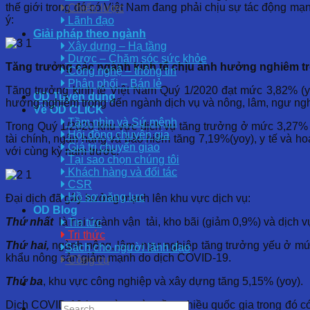
thế giới trong đó có Việt Nam đang phải chịu sự tác động m
Chiến lược
ý:
Lãnh đạo
Giải pháp theo ngành
Xây dựng – Hạ tầng
Dược – Chăm sóc sức khỏe
Tăng trưởng các ngành kinh tế chịu ảnh hưởng nghiêm t
Công nghệ – thông tin
Phân phối – Bán lẻ
Tăng trưởng kinh tế Việt Nam Quý 1/2020 đạt mức 3,82% (y
OD Tuyển dụng
hưởng nghiêm trọng đến ngành dịch vụ và nông, lâm, ngư ngh
Về OD CLICK
Tầm nhìn và Sứ mệnh
Trong Quý 1/2020 khu vực dịch vụ tăng trưởng ở mức 3,27% (y
Hội đồng chuyên gia
tài chính, ngân hàng và bảo hiểm tăng 7,19%(yoy), y tế và h
Giá trị chuyển giao
với cùng kỳ năm trước.
Tại sao chọn chúng tôi
Khách hàng và đối tác
CSR
Hồ sơ năng lực
Đại dịch đã gây hưởng mạnh lên khu vực dịch vụ:
OD Blog
Thứ nhất
là hai ngành vận tải, kho bãi (giảm 0,9%) và dịch v
Tin tức
Tri thức
Thứ hai,
ngành nông, lâm, ngư nghiệp tăng trưởng yếu ở mức 
Sách cho người lãnh đạo
khẩu nông sản giảm mạnh do dịch COVID-19.
Công cụ
Thứ ba
, khu vực công nghiệp và xây dựng tăng 5,15% (yoy).
Dịch COVID-19 bao trùm toàn cầu, nhiều quốc gia trong đó c