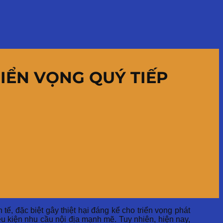
RIỂN VỌNG QUÝ TIẾP
tế, đặc biệt gây thiệt hại đáng kể cho triển vọng phát
ều kiện nhu cầu nội địa mạnh mẽ. Tuy nhiên, hiện nay,