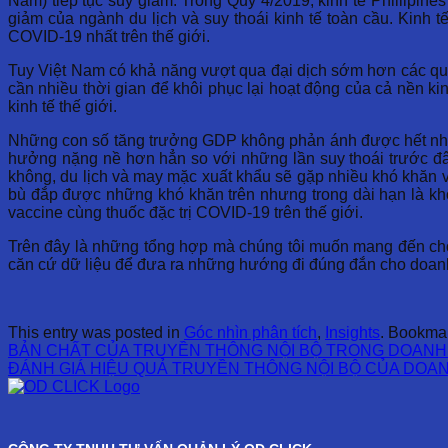
Nam) tiếp tục suy giảm. Trong Quý 4/2019, kinh tế Phillipine
giảm của ngành du lịch và suy thoái kinh tế toàn cầu. Kinh 
COVID-19 nhất trên thế giới.
Tuy Việt Nam có khả năng vượt qua đại dịch sớm hơn các quốc
cần nhiều thời gian để khôi phục lại hoạt động của cả nền ki
kinh tế thế giới.
Những con số tăng trưởng GDP không phản ánh được hết nhữn
hưởng nặng nề hơn hẳn so với những lần suy thoái trước đâ
không, du lịch và may mặc xuất khẩu sẽ gặp nhiều khó khăn và
bù đắp được những khó khăn trên nhưng trong dài hạn là khôn
vaccine cùng thuốc đặc trị COVID-19 trên thế giới.
Trên đây là những tổng hợp mà chúng tôi muốn mang đến cho 
căn cứ dữ liệu để đưa ra những hướng đi đúng đắn cho doanh 
This entry was posted in
Góc nhìn phân tích
,
Insights
. Bookma
BẢN CHẤT CỦA TRUYỀN THÔNG NỘI BỘ TRONG DOANH
ĐÁNH GIÁ HIỆU QUẢ TRUYỀN THÔNG NỘI BỘ CỦA DOA