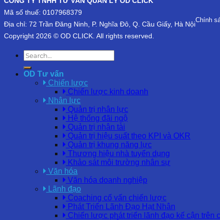
CÔNG TY TNHH TƯ VẤN QUẢN LÝ OD CLICK
Mã số thuế: 0107968379
Chính s
Địa chỉ: 72 Trần Đăng Ninh, P. Nghĩa Đô, Q. Cầu Giấy, Hà Nội
Copyright 2026 © OD CLICK. All rights reserved.
OD Tư vấn
Chiến lược
Chiến lược kinh doanh
Nhân lực
Quản trị nhân lực
Hệ thống đãi ngộ
Quản trị nhân tài
Quản trị hiệu suất theo KPI và OKR
Quản trị khung năng lực
Thương hiệu nhà tuyển dụng
Khảo sát môi trường nhân sự
Văn hóa
Văn hóa doanh nghiệp
Lãnh đạo
Coaching cố vấn chiến lược
Phát Triển Lãnh Đạo Hạt Nhân
Chiến lược phát triển lãnh đạo kế cận trên 