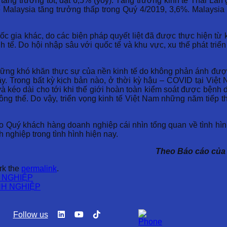
s tăng trưởng tốt, đạt 6,5% (yoy). Tăng trưởng kinh tế Thái L
tế Malaysia tăng trưởng thấp trong Quý 4/2019, 3,6%. Malaysi
 gia khác, do các biện pháp quyết liệt đã được thực hiện từ k
nh tế. Do hội nhập sâu với quốc tế và khu vực, xu thế phát triể
g khó khăn thực sự của nền kinh tế do không phản ánh được đ
y. Trong bất kỳ kịch bản nào, ở thời kỳ hậu – COVID tại Việ
 kéo dài cho tới khi thế giới hoàn toàn kiểm soát được bệnh d
g thể. Do vậy, triển vọng kinh tế Việt Nam những năm tiếp th
Quý khách hàng doanh nghiệp cái nhìn tổng quan về tình hình
nghiệp trong tình hình hiện nay.
Theo Báo cáo của
rk the
permalink
.
 NGHIỆP
NH NGHIỆP
Follow us