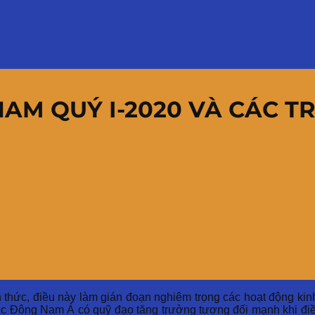
 NAM QUÝ I-2020 VÀ CÁC T
h thức, điều này làm gián đoạn nghiêm trọng các hoạt động kinh 
u vực Đông Nam Á có quỹ đạo tăng trưởng tương đối mạnh khi đi