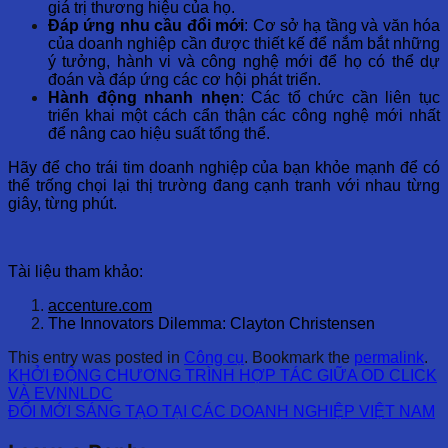
giá trị thương hiệu của họ.
Đáp ứng nhu cầu đổi mới
: Cơ sở hạ tầng và văn hóa
của doanh nghiệp cần được thiết kế để nắm bắt những
ý tưởng, hành vi và công nghệ mới để họ có thể dự
đoán và đáp ứng các cơ hội phát triển.
Hành động nhanh nhẹn
: Các tổ chức cần liên tục
triển khai một cách cẩn thận các công nghệ mới nhất
để nâng cao hiệu suất tổng thể.
Hãy để cho trái tim doanh nghiệp của bạn khỏe mạnh để có
thể trống chọi lại thị trường đang cạnh tranh với nhau từng
giây, từng phút.
Tài liệu tham khảo:
accenture.com
The Innovators Dilemma: Clayton Christensen
This entry was posted in
Công cụ
. Bookmark the
permalink
.
KHỞI ĐỘNG CHƯƠNG TRÌNH HỢP TÁC GIỮA OD CLICK
VÀ EVNNLDC
ĐỔI MỚI SÁNG TẠO TẠI CÁC DOANH NGHIỆP VIỆT NAM