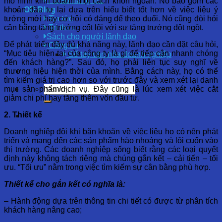
Hồ sơ năng lực
mô hình kinh doanh một cách khôn ngoan. Nó bao gồm các
khoản đầu tư lại dựa trên hiểu biết tốt hơn về việc liệu ý
OD Blog
tưởng mới hay cơ hội có đáng để theo đuổi. Nó cũng đòi hỏi
Tin tức
cân bằng tăng trưởng cốt lõi với sự tăng trưởng đột ngột.
Tri thức
Sách cho người lãnh đạo
Để phát triển đầy đủ khả năng này, lãnh đạo cần đặt câu hỏi,
Công cụ
“Mục tiêu hiện tại của công ty là gì để tiếp cận nhanh chóng
Sổ tay văn hóa doanh nghiệp
đến khách hàng?”. Sau đó, họ phải liên tục suy nghĩ về
thương hiệu hiện thời của mình. Bằng cách này, họ có thể
tìm kiếm giá trị cao hơn so với trước đây và xem xét lại danh
mục sản phẩm/dịch vụ. Đây cũng là lúc xem xét việc cắt
giảm chi phí hay tăng thêm vốn đầu tư.
2. Thiết kế
Doanh nghiệp đôi khi băn khoăn về việc liệu họ có nên phát
triển và mang đến các sản phẩm hào nhoáng và lôi cuốn vào
thị trường. Các doanh nghiệp sống biết rằng các loại quyết
định này không tách riêng mà chúng gắn kết – cải tiến – tối
ưu. “Tối ưu” nằm trong việc tìm kiếm sự cân bằng phù hợp.
Thiết kế cho gắn kết có nghĩa là:
– Hành động dựa trên thông tin chi tiết có được từ phân tích
khách hàng nâng cao;