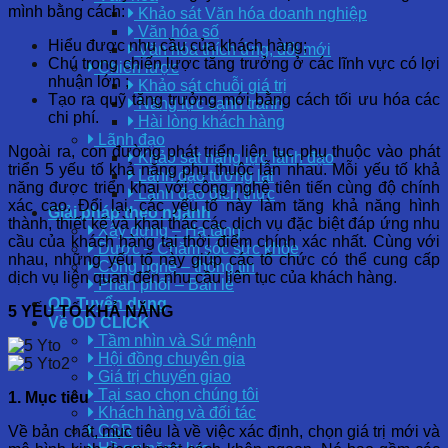
mình bằng cách:
Khảo sát Văn hóa doanh nghiệp
Văn hóa số
Hiểu được nhu cầu của khách hàng;
Văn hóa thích ứng, đổi mới
Chú trong chiến lược tăng trưởng ở các lĩnh vực có lợi
Chiến lược
nhuận lớn ;
Khảo sát chuỗi giá trị
Tạo ra quỹ tăng trưởng mới bằng cách tối ưu hóa các
Năng lực cạnh tranh
chi phí.
Hài lòng khách hàng
Lãnh đạo
Ngoài ra, con đường phát triển liên tục phụ thuộc vào phát
Khảo sát năng lực lãnh đạo
triển 5 yếu tố khả năng phụ thuộc lẫn nhau. Mỗi yếu tố khả
Lãnh đạo tương lai
năng được triển khai với công nghệ tiên tiến cùng độ chính
Lãnh đạo đích thực
xác cao. Đổi lại, các yếu tố này làm tăng khả năng hình
Giải pháp theo ngành
thành, thiết kế và khai thác các dịch vụ đặc biệt đáp ứng nhu
Xây dựng – Hạ tầng
cầu của khách hàng tại thời điểm chính xác nhất. Cùng với
Dược – Chăm sóc sức khỏe
nhau, những yếu tố này giúp các tổ chức có thể cung cấp
Công nghệ – thông tin
dịch vụ liên quan đến nhu cầu liên tục của khách hàng.
Phân phối – Bán lẻ
OD Tuyển dụng
5 YẾU TỐ KHẢ NĂNG
Về OD CLICK
Tầm nhìn và Sứ mệnh
Hội đồng chuyên gia
Giá trị chuyển giao
Tại sao chọn chúng tôi
1. Mục tiêu
Khách hàng và đối tác
CSR
Về bản chất, mục tiêu là về việc xác định, chọn giá trị mớ
i và