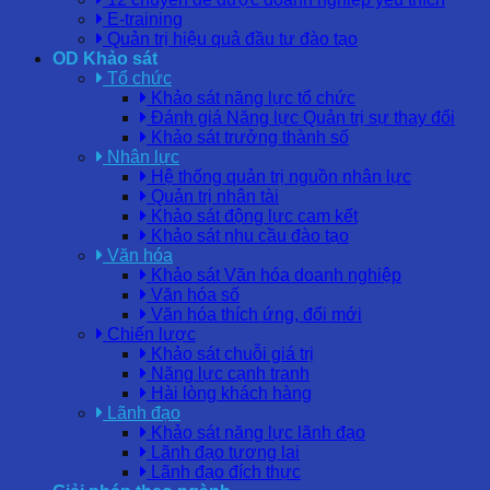
E-training
Quản trị hiệu quả đầu tư đào tạo
OD Khảo sát
Tổ chức
Khảo sát năng lực tổ chức
Đánh giá Năng lực Quản trị sự thay đổi
Khảo sát trưởng thành số
Nhân lực
Hệ thống quản trị nguồn nhân lực
Quản trị nhân tài
Khảo sát động lực cam kết
Khảo sát nhu cầu đào tạo
Văn hóa
Khảo sát Văn hóa doanh nghiệp
Văn hóa số
Văn hóa thích ứng, đổi mới
Chiến lược
Khảo sát chuỗi giá trị
Năng lực cạnh tranh
Hài lòng khách hàng
Lãnh đạo
Khảo sát năng lực lãnh đạo
Lãnh đạo tương lai
Lãnh đạo đích thực