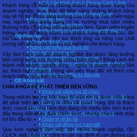
Cố Vấn Hình Ảnh & Phong Cách Lãnh
Khách hàng cũ luôn là những khách hàng quan trọng của
Đạo
doanh nghiệp, khai thác tốt tiềm năng những khách hàng
Năng lực lãnh đạo kỷ nguyên số
này sẽ hỗ trợ tốt sự tăng trưởng của công ty. Tuy nhiên ngày
Đổi mới tổ chức
nay, người tiêu dùng đang có xu hướng mua sắm nhiều
Tái cơ cấu tổ chức
thương hiệu cho cùng một sản phẩm hơn. Quan niệm truyền
Phát triển tổ chức trong chuyển đổi số
thống, mức độ trung thành của khách hàng đã thay đổi, đòi
OD Đào tạo
hỏi các công ty phải liên tục thích ứng và nâng cao chất
Chuyển đổi tổ chức
lượng sản phẩm, dịch vụ và trải nghiệm cho khách hàng.
Nâng cao hiệu quả thực thi
Phát triển kỹ năng lõi
Vậy làm cách nào để doanh nghiệp đạt được tăng trưởng
Chương trình đào tạo Signature
bền vững trong môi trường nhiều biến động? Bằng cách trở
12 chuyên đề được doanh nghiệp yêu thích
thành một doanh nghiệp sống – nghĩa là doanh nghiệp liên
E-training
tục thích nghi nhanh chóng với việc thay đổi sở thích của
Quản trị hiệu quả đầu tư đào tạo
khách hàng, điều kiện thị trường.
OD Khảo sát
Tổ chức
CHÌA KHÓA ĐỂ PHÁT TRIỂN BỀN VỮNG
Khảo sát năng lực tổ chức
Trong một thị trường hỗn loạn thì việc tìm ra được chìa khóa
Đánh giá Năng lực Quản trị sự thay đổi
để phát triển bền vững là điều rất quan trọng. Đó là thách
Khảo sát trưởng thành số
thức của nhiều nhà lãnh đạo đang chi nhiều tiền hơn trước
Nhân lực
đây trong việc theo đuổi chiến lược, nhưng chưa nhìn thấy
Hệ thống quản trị nguồn nhân lực
lợi tức đầu tư.
Quản trị nhân tài
Khảo sát động lực cam kết
Qua kinh nghiệm làm việc với nhiều doanh nghiệp, OD
Khảo sát nhu cầu đào tạo
CLICK nhận thấy các công ty cần xác định rõ con đường của
Văn hóa