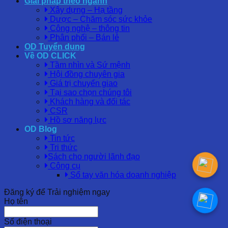
Giải pháp theo ngành
Xây dựng – Hạ tầng
Dược – Chăm sóc sức khỏe
Công nghệ – thông tin
Phân phối – Bán lẻ
OD Tuyển dụng
Về OD CLICK
Tầm nhìn và Sứ mệnh
Hội đồng chuyên gia
Giá trị chuyển giao
Tại sao chọn chúng tôi
Khách hàng và đối tác
CSR
Hồ sơ năng lực
OD Blog
Tin tức
Tri thức
Sách cho người lãnh đạo
Công cụ
Sổ tay văn hóa doanh nghiệp
Đăng ký để Trải nghiệm ngay
Họ tên
Số điện thoại