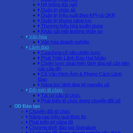
Hệ thống đãi ngộ
Quản trị nhân tài
Quản trị hiệu suất theo KPI và OKR
Quản trị khung năng lực
Thương hiệu nhà tuyển dụng
Khảo sát môi trường nhân sự
Văn hóa
Văn hóa doanh nghiệp
Lãnh đạo
Coaching cố vấn chiến lược
Phát Triển Lãnh Đạo Hạt Nhân
Chiến lược phát triển lãnh đạo kế cận trên
các cấp độ
Cố Vấn Hình Ảnh & Phong Cách Lãnh
Đạo
Năng lực lãnh đạo kỷ nguyên số
Đổi mới tổ chức
Tái cơ cấu tổ chức
Phát triển tổ chức trong chuyển đổi số
OD Đào tạo
Chuyển đổi tổ chức
Nâng cao hiệu quả thực thi
Phát triển kỹ năng lõi
Chương trình đào tạo Signature
12 chuyên đề được doanh nghiệp yêu thích