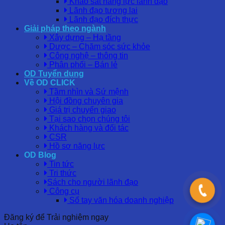
Khảo sát năng lực lãnh đạo
Lãnh đạo tương lai
Lãnh đạo đích thực
Giải pháp theo ngành
Xây dựng – Hạ tầng
Dược – Chăm sóc sức khỏe
Công nghệ – thông tin
Phân phối – Bán lẻ
OD Tuyển dụng
Về OD CLICK
Tầm nhìn và Sứ mệnh
Hội đồng chuyên gia
Giá trị chuyển giao
Tại sao chọn chúng tôi
Khách hàng và đối tác
CSR
Hồ sơ năng lực
OD Blog
Tin tức
Tri thức
Sách cho người lãnh đạo
Công cụ
Sổ tay văn hóa doanh nghiệp
Đăng ký để Trải nghiệm ngay