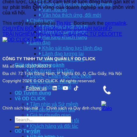
chiến lược, OD CLICK cam kết sẽ luôn đồng hành gắn kết vì
Khảo sát Văn hóa doanh nghiệp
sự phát triển bền vững của doanh nghiệp và sự phồn vinh
Văn hóa số
của xã hội.
Văn hóa thích ứng, đổi mới
Chiến lược
This entry was posted in
Tin tức
. Bookmark the
permalink
.
Khảo sát chuỗi giá trị
CHUYỂN ĐỔI SỐ TRONG CÁC DOANH NGHIỆP
Năng lực cạnh tranh
TRẢI NGHIỆM NHÂN VIÊN – BÀI HỌC TỪ DELOITTE
Hài lòng khách hàng
Lãnh đạo
Khảo sát năng lực lãnh đạo
Lãnh đạo tương lai
CÔNG TY TNHH TƯ VẤN QUẢN LÝ OD CLICK
Lãnh đạo đích thực
Giải pháp theo ngành
Mã số thuế: 0107968379
Xây dựng – Hạ tầng
Địa chỉ: 72 Trần Đăng Ninh, P. Nghĩa Đô, Q. Cầu Giấy, Hà Nội
Dược – Chăm sóc sức khỏe
Copyright 2026 © OD CLICK. All rights reserved.
Công nghệ – thông tin
Phân phối – Bán lẻ
Follow us
OD Tuyển dụng
Về OD CLICK
Tầm nhìn và Sứ mệnh
Chính sách bảo mật
|
Chính sách và Quy định chung
Hội đồng chuyên gia
Giá trị chuyển giao
Tại sao chọn chúng tôi
Khách hàng và đối tác
OD Tư vấn
CSR
Chiến lược