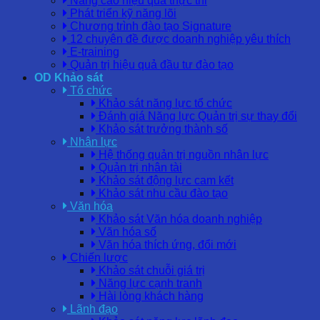
Nâng cao hiệu quả thực thi
Phát triển kỹ năng lõi
Chương trình đào tạo Signature
12 chuyên đề được doanh nghiệp yêu thích
E-training
Quản trị hiệu quả đầu tư đào tạo
OD Khảo sát
Tổ chức
Khảo sát năng lực tổ chức
Đánh giá Năng lực Quản trị sự thay đổi
Khảo sát trưởng thành số
Nhân lực
Hệ thống quản trị nguồn nhân lực
Quản trị nhân tài
Khảo sát động lực cam kết
Khảo sát nhu cầu đào tạo
Văn hóa
Khảo sát Văn hóa doanh nghiệp
Văn hóa số
Văn hóa thích ứng, đổi mới
Chiến lược
Khảo sát chuỗi giá trị
Năng lực cạnh tranh
Hài lòng khách hàng
Lãnh đạo