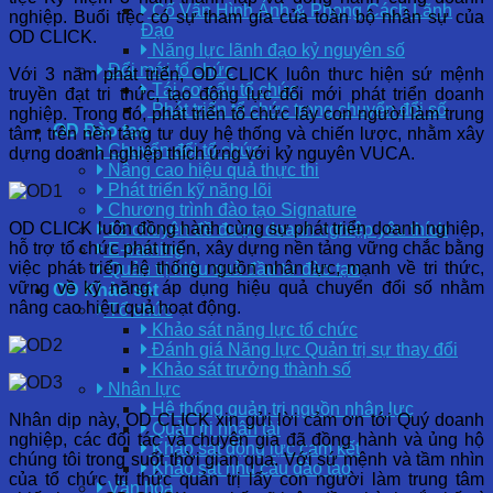
Cố Vấn Hình Ảnh & Phong Cách Lãnh
nghiệp. Buổi tiệc có sự tham gia của toàn bộ nhân sự của
Đạo
OD CLICK.
Năng lực lãnh đạo kỷ nguyên số
Đổi mới tổ chức
Với 3 năm phát triển, OD CLICK luôn thưc hiện sứ mệnh
Tái cơ cấu tổ chức
truyền đạt tri thức, tạo động lực đổi mới phát triển doanh
Phát triển tổ chức trong chuyển đổi số
nghiệp. Trong đó, phát triển tổ chức lấy con người làm trung
OD Đào tạo
tâm, trên nền tảng tư duy hệ thống và chiến lược, nhằm xây
Chuyển đổi tổ chức
dựng doanh nghiệp thích ứng với kỷ nguyên VUCA.
Nâng cao hiệu quả thực thi
Phát triển kỹ năng lõi
Chương trình đào tạo Signature
OD CLICK luôn đồng hành cùng sự phát triển doanh nghiệp,
12 chuyên đề được doanh nghiệp yêu thích
hỗ trợ tổ chức phát triển, xây dựng nền tảng vững chắc bằng
E-training
việc phát triển hệ thống nguồn nhân lực, mạnh về tri thức,
Quản trị hiệu quả đầu tư đào tạo
vững về kỹ năng, áp dụng hiệu quả chuyển đổi số nhằm
OD Khảo sát
nâng cao hiệu quả hoạt động.
Tổ chức
Khảo sát năng lực tổ chức
Đánh giá Năng lực Quản trị sự thay đổi
Khảo sát trưởng thành số
Nhân lực
Hệ thống quản trị nguồn nhân lực
Nhân dịp này, OD CLICK xin gửi lời cảm ơn tới Quý doanh
Quản trị nhân tài
nghiệp, các đối tác và chuyên gia đã đồng hành và ủng hộ
Khảo sát động lực cam kết
chúng tôi trong suốt thời gian qua. Với sứ mệnh và tầm nhìn
Khảo sát nhu cầu đào tạo
của tổ chức tri thức quản trị lấy con người làm trung tâm
Văn hóa