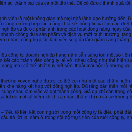
n sự thành bại của cả một tập thể. Để có được thành quả tốt, q
thành viên là một không gian mà mọi nhà lãnh đạo hướng đến. Đ
ười tăng cường hợp tác, cùng chia sẻ thông tin và tìm cách kết
anh nghiệp và được phản ánh trong các hoạt động hàng ngày của
 nhanh chóng đưa sản phẩm và dịch vụ mới ra thị trường, tăng 
với nhau, cùng hợp tác làm việc sẽ giúp làm giảm căng thẳng, 
iều công ty, doanh nghiệp hàng năm sẵn sàng tốn một số tiền 
ắn kết các thành viên công ty lại với nhau cũng như thể hiện 
khả năng mới có thể phát huy hết sức, thoải mái bộc lộ những 
a thường xuyên nghe được, có thể coi như một câu châm ngôn c
hiện khả năng kết hợp với đồng nghiệp. Dù rằng bản thân mỗi 
, cùng nhau làm việc và đạt thành công. Giả dụ chỉ cần trong c
 tốt do một số hiềm khích cá nhân, thậm chí có cả sự không bằ
– Yếu tố liên kết con người trong mỗi công ty là điều phải đặ
câu trả lời lại nằm ở trong nội bộ thực tiễn của mỗi công ty,