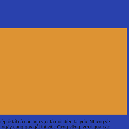
p ở tất cả các lĩnh vực là một điều tất yếu. Nhưng về
ệp ngày càng gay gắt thì việc đứng vững, vượt qua các