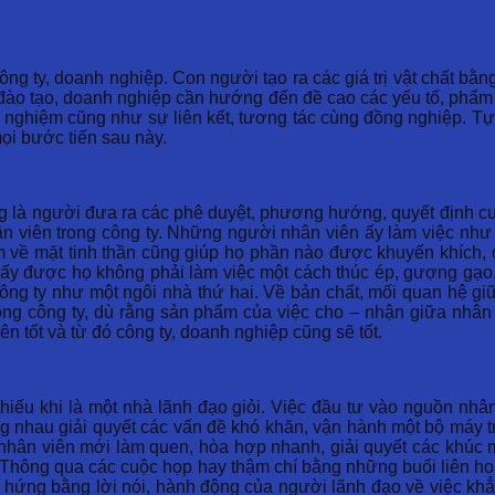
ng ty, doanh nghiệp. Con người tạo ra các giá trị vật chất bằng 
 đào tạo, doanh nghiệp cần hướng đến đề cao các yếu tố, phẩm
inh nghiệm cũng như sự liên kết, tương tác cùng đồng nghiệp. 
ọi bước tiến sau này.
 là người đưa ra các phê duyệt, phương hướng, quyết định cu
n viên trong công ty. Những người nhân viên ấy làm việc như 
m về mặt tinh thần cũng giúp họ phần nào được khuyến khích, c
hấy được họ không phải làm việc một cách thúc ép, gượng gạo,
 công ty như một ngôi nhà thứ hai. Về bản chất, mối quan hệ gi
ong công ty, dù rằng sản phẩm của việc cho – nhận giữa nhân
 tốt và từ đó công ty, doanh nghiệp cũng sẽ tốt.
hiếu khi là một nhà lãnh đạo giỏi. Việc đầu tư vào nguồn nhân
 nhau giải quyết các vấn đề khó khăn, vận hành một bộ máy tr
o nhân viên mới làm quen, hòa hợp nhanh, giải quyết các khúc
p. Thông qua các cuộc họp hay thậm chí bằng những buổi liên hoa
ảm hứng bằng lời nói, hành động của người lãnh đạo về việc khẳn