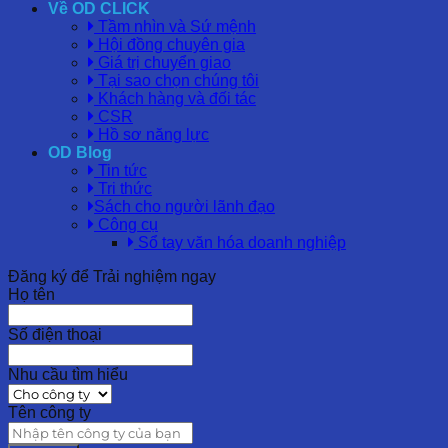
Về OD CLICK
Tầm nhìn và Sứ mệnh
Hội đồng chuyên gia
Giá trị chuyển giao
Tại sao chọn chúng tôi
Khách hàng và đối tác
CSR
Hồ sơ năng lực
OD Blog
Tin tức
Tri thức
Sách cho người lãnh đạo
Công cụ
Sổ tay văn hóa doanh nghiệp
Đăng ký để Trải nghiệm ngay
Họ tên
Số điện thoại
Nhu cầu tìm hiểu
Tên công ty