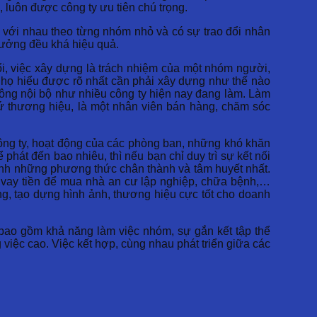
 luôn được công ty ưu tiên chú trọng.
 với nhau theo từng nhóm nhỏ và có sự trao đổi nhân
 tưởng đều khá hiệu quả.
i, việc xây dựng là trách nhiệm của một nhóm người,
t họ hiểu được rõ nhất cần phải xây dựng như thế nào
thông nội bộ như nhiều công ty hiện nay đang làm. Làm
sứ thương hiệu, là một nhân viên bán hàng, chăm sóc
 công ty, hoạt động của các phòng ban, những khó khăn
hát đến bao nhiêu, thì nếu bạn chỉ duy trì sự kết nối
hính những phương thức chân thành và tâm huyết nhất.
 vay tiền để mua nhà an cư lập nghiệp, chữa bệnh,…
ng, tạo dựng hình ảnh, thương hiệu cực tốt cho doanh
bao gồm khả năng làm việc nhóm, sự gắn kết tập thể
g việc cao. Việc kết hợp, cùng nhau phát triển giữa các