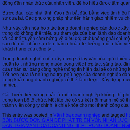
động đến nhận thức của nhân viên, để họ hiểu được tầm quan t
Bước đầu, các nhà lãnh đạo nên bắt đầu bằng việc tìm hiểu 
sự qua lại. Các phương pháp như tiến hành giao nhiệm vụ chéo
Như vậy, văn hóa hợp tác trong doanh nghiệp cần được xây 
trong đó không thể thiếu sự tham gia của ban lãnh đạo doan
và có thể truyền cảm hứng về điều đó; chứ không phải chỉ mộ
sao để mỗi nhân sự đều thấm nhuần tư tưởng: mỗi nhân viên 
khách hàng của công ty…
Trong doanh nghiệp nên xây dựng sổ tay văn hóa, giới thiệu 
thuận lợi, những mong muốn trong việc hợp tác, sáng tạo, địn
của nhân sự bằng công nghệ thông tin hiện đại sẽ có những 
Tốt hơn nữa là những hỗ trợ phù hợp của doanh nghiệp dành
trong khả năng doanh nghiệp có thể làm được. Xây dựng được 
nghiệp.
Các bước tiến vững chắc ở một doanh nghiệp không chỉ phụ
trong toàn bộ tổ chức. Một tập thể có sự kết nối mạnh mẽ sẽ th
thành viên công ty chính là chìa khóa cho mọi thành công của
This entry was posted in
Văn hóa doanh nghiệp
and tagged
h
BỐN BƯỚC ĐƠN GIẢN ĐỂ PHÁT TRIỂN VỐN NHÂN LỰC
ĐÁNH GIÁ VĂN HÓA DOANH NGHIỆP TRONG DOANH NGH