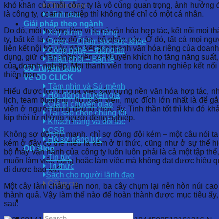
khó khăn của mỗi công ty là vô cùng quan trọng, ảnh hưởng đế
Chiến lược
là công ty, doanh nghiệp thì không thể chỉ có một cá nhân.
Lãnh đạo
Giải pháp theo ngành
Do đó, môi trường làm việc có văn hóa hợp tác, kết nối mọi 
Xây dựng – Hạ tầng
ty, bất kể là ở cấp độ nào, bộ phận nào. Ở đó, tất cả mọi ng
Dược – Chăm sóc sức khỏe
liên kết nội bộ này dần kết tinh thành văn hóa riêng của do
Công nghệ – thông tin
dụng, giữ chân nhân viên và khuyến khích họ tăng năng suất,
Phân phối – Bán lẻ
của doanh nghiệp. Mọi thành viên trong doanh nghiệp kết nối 
OD Tuyển dụng
thiện hơn.
Về OD CLICK
Tầm nhìn và Sứ mệnh
Hiểu được lợi ích của việc xây dựng nền văn hóa hợp tác, nh
Hội đồng chuyên gia
lịch, team building cho nhân viên, mục đích lớn nhất là để g
Giá trị chuyển giao
viên ở người đứng đầu tổ chức ấy. Tinh thần tốt thì khi đó 
Tại sao chọn chúng tôi
kịp thời từ những người đồng nghiệp.
Khách hàng và đối tác
CSR
Không sợ đối thủ mạnh, chỉ sợ đồng đội kém – một câu nói t
Hồ sơ năng lực
kém ở đây có thể hiểu là kém ở tri thức, cũng như ở sự thể 
OD Blog
bộ máy vận hành của công ty luôn luôn phải là cả một tập thể
Tin tức
muốn làm việc cùng hoặc làm việc mà không đạt được hiệu quả
Tri thức
đi được bao xa?
Sách cho người lãnh đạo
Công cụ
Một cây làm chẳng lên non, ba cây chụm lại nên hòn núi cao 
thành quả. Vậy làm thế nào để hoàn thành được mục tiêu ấy, 
sau: