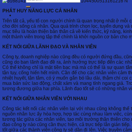
PHÁT HUY NĂNG LỰC CÁ NHÂN
Trên tất cả, yếu tố con người chính là quan trọng nhất ở mỗi cô
cho đời sống cá nhân. Qua quá trình chọn lọc, tuyển dụng và
mục tiêu là hoàn thiện bản thân cả về kiến thức, kỹ năng, k
một thành viên trong tập thể chính là khởi nguồn cơ bản cho m
KẾT NỐI GIỮA LÃNH ĐẠO VÀ NHÂN VIÊN
Công ty, doanh nghiệp nào cũng đều có người đứng đầu, cũng
cũng do ban lãnh đạo đề ra, ảnh hưởng trực tiếp đến các nhâ
Có thể không chỉ là mặt tiền bạc mà mà có thể là sự quan tâ
tận tụy, cống hiến hết mình. Cần để cho các nhân viên cảm t
nhiệt huyết, tận tâm, có ý muốn gắn bó lâu dài, thậm chí coi
mua bán sức lao động, chất xám và mang tính ngang giá. Tr
tương đương giữa hai phía. Lãnh đạo tốt sẽ có những nhân viên
KẾT NỐI GIỮA NHÂN VIÊN VỚI NHAU
Công tác kết nối các nhân viên lại với nhau cũng không thể t
nguồn nhân lực ấy hòa hợp, hợp tác cùng nhau làm việc, cùng
tương tác giữa các nhân viên, tạo môi trường thân thiện ch
đạo công ty nào cũng cần thực hiện, cả trực tiếp lẫn gián tiế
tốt giữa các thành viên công ty sẽ dần đi lên. Việc truyền c