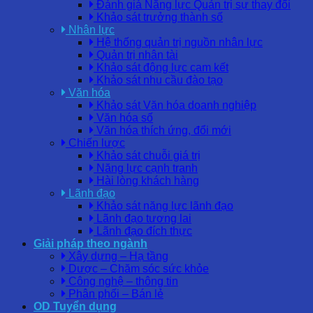
Đánh giá Năng lực Quản trị sự thay đổi
Khảo sát trưởng thành số
Nhân lực
Hệ thống quản trị nguồn nhân lực
Quản trị nhân tài
Khảo sát động lực cam kết
Khảo sát nhu cầu đào tạo
Văn hóa
Khảo sát Văn hóa doanh nghiệp
Văn hóa số
Văn hóa thích ứng, đổi mới
Chiến lược
Khảo sát chuỗi giá trị
Năng lực cạnh tranh
Hài lòng khách hàng
Lãnh đạo
Khảo sát năng lực lãnh đạo
Lãnh đạo tương lai
Lãnh đạo đích thực
Giải pháp theo ngành
Xây dựng – Hạ tầng
Dược – Chăm sóc sức khỏe
Công nghệ – thông tin
Phân phối – Bán lẻ
OD Tuyển dụng