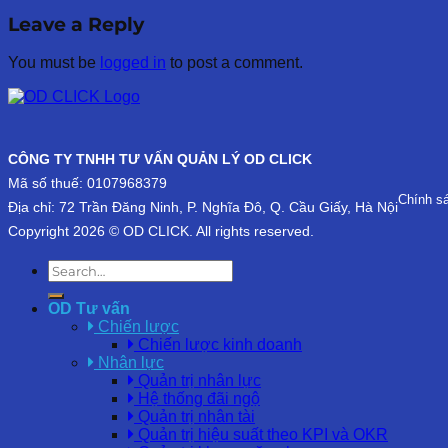
Leave a Reply
You must be
logged in
to post a comment.
CÔNG TY TNHH TƯ VẤN QUẢN LÝ OD CLICK
Mã số thuế: 0107968379
Chính s
Địa chỉ: 72 Trần Đăng Ninh, P. Nghĩa Đô, Q. Cầu Giấy, Hà Nội
Copyright 2026 © OD CLICK. All rights reserved.
OD Tư vấn
Chiến lược
Chiến lược kinh doanh
Nhân lực
Quản trị nhân lực
Hệ thống đãi ngộ
Quản trị nhân tài
Quản trị hiệu suất theo KPI và OKR