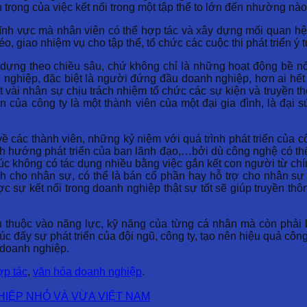
rọng của việc kết nối trong một tập thể to lớn đến nhường nào,
lĩnh vực mà nhân viên có thể hợp tác và xây dựng mối quan hệ
, giao nhiệm vụ cho tập thể, tổ chức các cuộc thi phát triển ý
dựng theo chiều sâu, chứ không chỉ là những hoạt động bề nổ
h nghiệp, đặc biệt là người đứng đầu doanh nghiệp, hơn ai hế
t vài nhân sự chịu trách nhiệm tổ chức các sự kiện và truyền 
của công ty là một thành viên của một đại gia đình, là đại 
về các thành viên, những kỷ niệm với quá trình phát triển của
h hướng phát triển của ban lãnh đạo,…bởi dù công nghệ có thể p
lúc không có tác dụng nhiều bằng việc gắn kết con người từ c
 cho nhân sự, có thể là bán cổ phần hay hỗ trợ cho nhân sự
sự kết nối trong doanh nghiệp thật sự tốt sẽ giúp truyền thô
 thuộc vào năng lực, kỹ năng của từng cá nhân mà còn phải 
úc đẩy sự phát triển của đội ngũ, công ty, tạo nên hiệu quả côn
 doanh nghiệp.
ợp tác
,
văn hóa doanh nghiệp
.
IỆP NHỎ VÀ VỪA VIỆT NAM