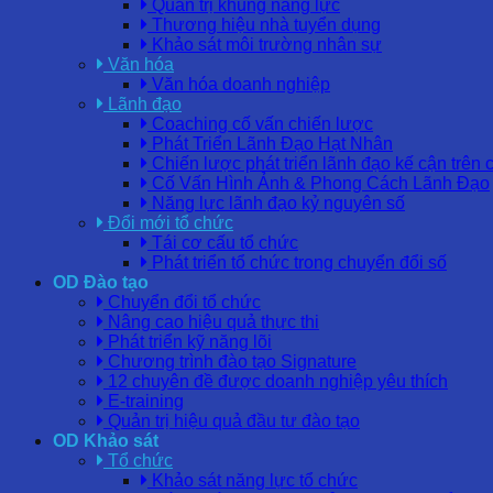
Quản trị khung năng lực
Thương hiệu nhà tuyển dụng
Khảo sát môi trường nhân sự
Văn hóa
Văn hóa doanh nghiệp
Lãnh đạo
Coaching cố vấn chiến lược
Phát Triển Lãnh Đạo Hạt Nhân
Chiến lược phát triển lãnh đạo kế cận trên 
Cố Vấn Hình Ảnh & Phong Cách Lãnh Đạo
Năng lực lãnh đạo kỷ nguyên số
Đổi mới tổ chức
Tái cơ cấu tổ chức
Phát triển tổ chức trong chuyển đổi số
OD Đào tạo
Chuyển đổi tổ chức
Nâng cao hiệu quả thực thi
Phát triển kỹ năng lõi
Chương trình đào tạo Signature
12 chuyên đề được doanh nghiệp yêu thích
E-training
Quản trị hiệu quả đầu tư đào tạo
OD Khảo sát
Tổ chức
Khảo sát năng lực tổ chức