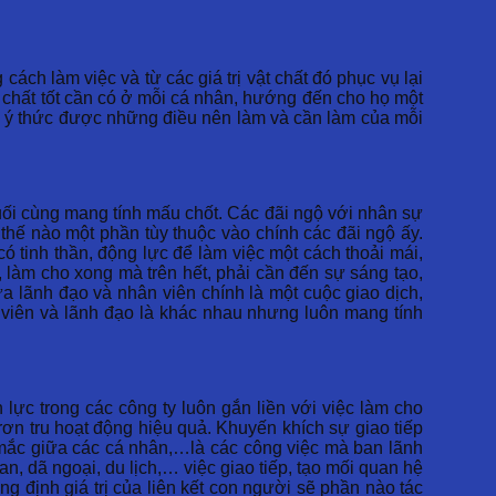
cách làm việc và từ các giá trị vật chất đó phục vụ lại
 chất tốt cần có ở mỗi cá nhân, hướng đến cho họ một
Tự ý thức được những điều nên làm và cần làm của mỗi
ối cùng mang tính mấu chốt. Các đãi ngộ với nhân sự
thế nào một phần tùy thuộc vào chính các đãi ngộ ấy.
ó tinh thần, động lực để làm việc một cách thoải mái,
 làm cho xong mà trên hết, phải cần đến sự sáng tạo,
ữa lãnh đạo và nhân viên chính là một cuộc giao dịch,
 viên và lãnh đạo là khác nhau nhưng luôn mang tính
 lực trong các công ty luôn gắn liền với việc làm cho
ơn tru hoạt động hiệu quả. Khuyến khích sự giao tiếp
 mắc giữa các cá nhân,…là các công việc mà ban lãnh
n, dã ngoại, du lịch,… việc giao tiếp, tạo mối quan hệ
g định giá trị của liên kết con người sẽ phần nào tác