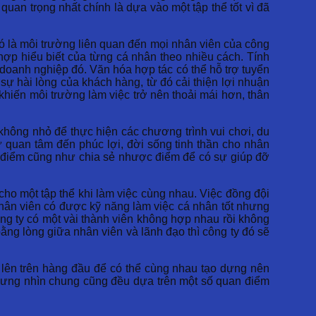
uan trọng nhất chính là dựa vào một tập thể tốt vì đã
ó là môi trường liên quan đến mọi nhân viên của công
 hợp hiểu biết của từng cá nhân theo nhiều cách. Tính
 doanh nghiệp đó. Văn hóa hợp tác có thể hỗ trợ tuyển
sự hài lòng của khách hàng, từ đó cải thiện lợi nhuận
khiến môi trường làm việc trở nên thoải mái hơn, thân
không nhỏ để thực hiện các chương trình vui chơi, du
sự quan tâm đến phúc lợi, đời sống tinh thần cho nhân
ưu điểm cũng như chia sẻ nhược điểm để có sự giúp đỡ
ho một tập thể khi làm việc cùng nhau. Việc đồng đội
nhân viên có được kỹ năng làm việc cá nhân tốt nhưng
ông ty có một vài thành viên không hợp nhau rồi không
ng lòng giữa nhân viên và lãnh đạo thì công ty đó sẽ
t lên trên hàng đầu để có thể cùng nhau tạo dựng nên
 nhưng nhìn chung cũng đều dựa trên một số quan điểm