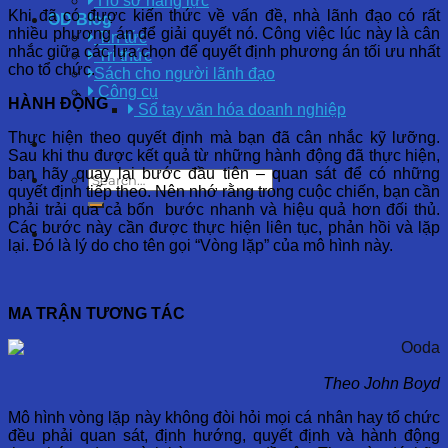
Hồ sơ năng lực
Khi đã có được kiến thức về vấn đề, nhà lãnh đạo có rất
OD Blog
nhiều phương án để giải quyết nó. Công việc lúc này là cân
Tin tức
nhắc giữa các lựa chọn để quyết định phương án tối ưu nhất
Tri thức
cho tổ chức.
Sách cho người lãnh đạo
Công cụ
HÀNH ĐỘNG
Sổ tay văn hóa doanh nghiệp
Thực hiện theo quyết định mà bạn đã cân nhắc kỹ lưỡng.
Sau khi thu được kết quả từ những hành động đã thực hiện,
bạn hãy quay lại bước đầu tiên – quan sát để có những
quyết định tiếp theo. Nên nhớ rằng trong cuộc chiến, bạn cần
phải trải qua cả bốn bước nhanh và hiệu quả hơn đối thủ.
Các bước này cần được thực hiện liên tục, phản hồi và lặp
lại. Đó là lý do cho tên gọi “Vòng lặp” của mô hình này.
MA TRẬN TƯƠNG TÁC
Theo John Boyd
Mô hình vòng lặp này không đòi hỏi mọi cá nhân hay tổ chức
đều phải quan sát, định hướng, quyết định và hành động