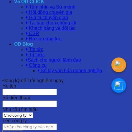
Về OD CLICK
Tầm nhìn và Sứ mệnh
Hội đồng chuyên gia
Giá trị chuyển giao
Tại sao chọn chúng tôi
Khách hàng và đối tác
CSR
Hồ sơ năng lực
OD Blog
Tin tức
Tri thức
Sách cho người lãnh đạo
Công cụ
Sổ tay văn hóa doanh nghiệp
Đăng ký để Trải nghiệm ngay
Họ tên
Số điện thoại
Nhu cầu tìm hiểu
Tên công ty