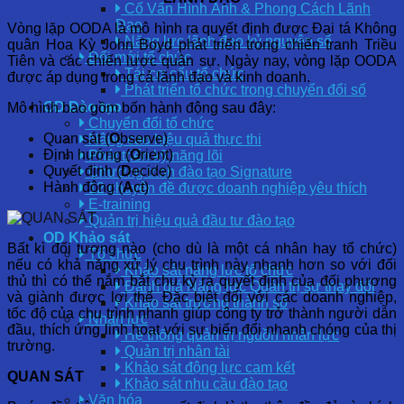
Cố Vấn Hình Ảnh & Phong Cách Lãnh
Đạo
Vòng lặp OODA là mô hình ra quyết định được Đại tá Không
Năng lực lãnh đạo kỷ nguyên số
quân Hoa Kỳ John Boyd phát triển trong chiến tranh Triều
Đổi mới tổ chức
Tiên và các chiến lược quân sự. Ngày nay, vòng lặp OODA
Tái cơ cấu tổ chức
được áp dụng trong cả lãnh đạo và kinh doanh.
Phát triển tổ chức trong chuyển đổi số
OD Đào tạo
Mô hình bao gồm bốn hành động sau đây:
Chuyển đổi tổ chức
Quan sát (
O
bserve)
Nâng cao hiệu quả thực thi
Định hướng (
O
rient)
Phát triển kỹ năng lõi
Quyết định (
D
ecide)
Chương trình đào tạo Signature
Hành động (
A
ct)
12 chuyên đề được doanh nghiệp yêu thích
E-training
Quản trị hiệu quả đầu tư đào tạo
OD Khảo sát
Bất kì đối tượng nào (cho dù là một cá nhân hay tổ chức)
Tổ chức
nếu có khả năng xử lý chu trình này nhanh hơn so với đối
Khảo sát năng lực tổ chức
thủ thì có thể nắm bắt chu kỳ ra quyết định của đối phương
Đánh giá Năng lực Quản trị sự thay đổi
và giành được lợi thế. Đặc biệt đối với các doanh nghiệp,
Khảo sát trưởng thành số
tốc độ của chu trình nhanh giúp công ty trở thành người dẫn
Nhân lực
đầu, thích ứng linh hoạt với sự biến đổi nhanh chóng của thị
Hệ thống quản trị nguồn nhân lực
trường.
Quản trị nhân tài
Khảo sát động lực cam kết
QUAN SÁT
Khảo sát nhu cầu đào tạo
Văn hóa