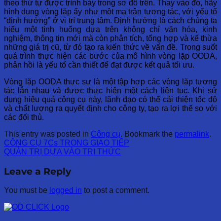
theo thứ tự được trình bày trong sơ đồ trên. Thay vào đó, hãy
hình dung vòng lặp ấy như một ma trận tương tác, với yếu tố
“định hướng” ở vị trí trung tâm. Định hướng là cách chúng ta
hiểu một tình huống dựa trên không chỉ văn hóa, kinh
nghiệm, thông tin mới mà còn phân tích, tổng hợp và kế thừa
những giá trị cũ, từ đó tạo ra kiến thức về vấn đề. Trong suốt
quá trình thực hiện các bước của mô hình vòng lặp OODA,
phản hồi là yếu tố cần thiết để đạt được kết quả tối ưu.
Vòng lặp OODA thực sự là một tập hợp các vòng lặp tương
tác lẫn nhau và được thực hiện một cách liên tục. Khi sử
dụng hiệu quả công cụ này, lãnh đạo có thể cải thiện tốc độ
và chất lượng ra quyết định cho công ty, tạo ra lợi thế so với
các đối thủ.
This entry was posted in
Công cụ
. Bookmark the
permalink
.
CÔNG CỤ 7Cs TRONG GIAO TIẾP
QUẢN TRỊ DỰA VÀO TRI THỨC
Leave a Reply
You must be
logged in
to post a comment.