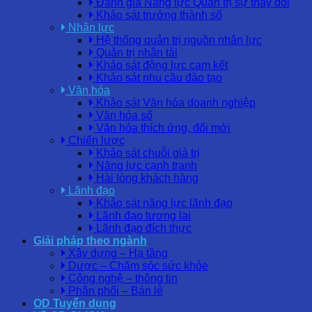
Đánh giá Năng lực Quản trị sự thay đổi
Khảo sát trưởng thành số
Nhân lực
Hệ thống quản trị nguồn nhân lực
Quản trị nhân tài
Khảo sát động lực cam kết
Khảo sát nhu cầu đào tạo
Văn hóa
Khảo sát Văn hóa doanh nghiệp
Văn hóa số
Văn hóa thích ứng, đổi mới
Chiến lược
Khảo sát chuỗi giá trị
Năng lực cạnh tranh
Hài lòng khách hàng
Lãnh đạo
Khảo sát năng lực lãnh đạo
Lãnh đạo tương lai
Lãnh đạo đích thực
Giải pháp theo ngành
Xây dựng – Hạ tầng
Dược – Chăm sóc sức khỏe
Công nghệ – thông tin
Phân phối – Bán lẻ
OD Tuyển dụng