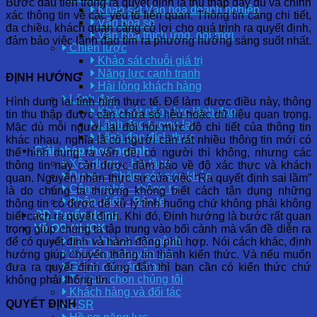
Bước đầu tiên trong ra quyết định là thu thập đầy đủ và chính
Khảo sát Văn hóa doanh nghiệp
xác thông tin về các yếu tố liên quan. Thông tin càng chi tiết,
Văn hóa số
đa chiều, khách quan càng có lợi cho quá trình ra quyết định,
Văn hóa thích ứng, đổi mới
đảm bảo việc lãnh đạo tìm ra phương hướng sáng suốt nhất.
Chiến lược
Khảo sát chuỗi giá trị
Năng lực cạnh tranh
ĐỊNH HƯỚNG
Hài lòng khách hàng
Lãnh đạo
Hình dung lại tình hình thực tế. Để làm được điều này, thông
Khảo sát năng lực lãnh đạo
tin thu thập được cần chứa số liệu hoặc dữ liệu quan trọng.
Lãnh đạo tương lai
Mặc dù mỗi người lại đòi hỏi mức độ chi tiết của thông tin
Lãnh đạo đích thực
khác nhau, nghĩa là có người cần rất nhiều thông tin mới có
Giải pháp theo ngành
thể hình dung ra vấn đề, có người thì không, nhưng các
Xây dựng – Hạ tầng
thông tin này cần được đảm bảo về độ xác thực và khách
Dược – Chăm sóc sức khỏe
quan. Nguyên nhân thực sự của việc “Ra quyết định sai lầm”
Công nghệ – thông tin
là do chúng ta thường không biết cách tận dụng những
Phân phối – Bán lẻ
thông tin có được để xử lý tình huống chứ không phải không
OD Tuyển dụng
biết cách ra quyết định. Khi đó, Định hướng là bước rất quan
Về OD CLICK
trọng giúp chúng ta tập trung vào bối cảnh mà vấn đề diễn ra
Tầm nhìn và Sứ mệnh
để có quyết định và hành động phù hợp. Nói cách khác, định
Hội đồng chuyên gia
hướng giúp chuyển thông tin thành kiến thức. Và nếu muốn
Giá trị chuyển giao
đưa ra quyết định đúng đắn thì bạn cần có kiến thức chứ
Tại sao chọn chúng tôi
không phải thông tin.
Khách hàng và đối tác
QUYẾT ĐỊNH
CSR