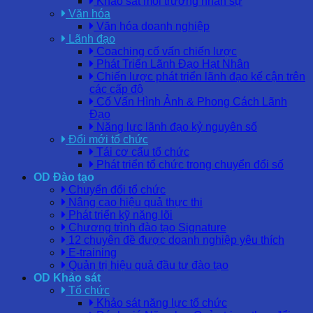
Khảo sát môi trường nhân sự
Văn hóa
Văn hóa doanh nghiệp
Lãnh đạo
Coaching cố vấn chiến lược
Phát Triển Lãnh Đạo Hạt Nhân
Chiến lược phát triển lãnh đạo kế cận trên
các cấp độ
Cố Vấn Hình Ảnh & Phong Cách Lãnh
Đạo
Năng lực lãnh đạo kỷ nguyên số
Đổi mới tổ chức
Tái cơ cấu tổ chức
Phát triển tổ chức trong chuyển đổi số
OD Đào tạo
Chuyển đổi tổ chức
Nâng cao hiệu quả thực thi
Phát triển kỹ năng lõi
Chương trình đào tạo Signature
12 chuyên đề được doanh nghiệp yêu thích
E-training
Quản trị hiệu quả đầu tư đào tạo
OD Khảo sát
Tổ chức
Khảo sát năng lực tổ chức