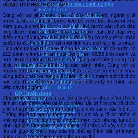
Khảo sát Văn hóa doanh nghiệp
DỰNG TỔ CHỨC HỌC TẬP?
Văn hóa số
Cùng với sự phát triển dân số của Việt Nam, ngành y tế
Văn hóa thích ứng, đổi mới
nước ta đã có những bước tiến bộ vượt bậc trong những
Chiến lược
năm qua, tuy nhiên các cơ sở y tế Nhà nước vẫn chưa đáp
Khảo sát chuỗi giá trị
ứng được nhu cầu đông đảo của người dân. Để đáp ứng
Năng lực cạnh tranh
thêm nhu cầu khám chữa bệnh, rất nhiều cơ sở y tế tư nhân
Hài lòng khách hàng
ra đời từ đó hình thành nên một lĩnh vực mới là y tế tư nhân.
Lãnh đạo
Tính đến năm 2017, theo thống kê của bộ Y tế cả nước có
Khảo sát năng lực lãnh đạo
212 bệnh viện tư nhân hoạt động trên 46/63 tỉnh thành và
Lãnh đạo tương lai
hơn 30.000 phòng khám tư nhân đang hoạt động cung cấp
Lãnh đạo đích thực
dịch vụ khám chữa bệnh cho các bệnh nhân. Cùng với xu
Giải pháp theo ngành
hướng xây dựng nền kinh tế tri thức, các cơ sở y tế tư nhân
Xây dựng – Hạ tầng
cũng luôn phải coi trọng việc biến tổ chức thành một tổ chức
Dược – Chăm sóc sức khỏe
học tập. Theo đánh giá của tác giả, một số lý do chính của
Công nghệ – thông tin
việc này bao gồm:
Phân phối – Bán lẻ
OD Tuyển dụng
Thứ nhất,
đặc trưng của các công ty y tế tư nhân ở Việt Nam
Về OD CLICK
tính tới thời điểm hiện tại là có nhiều bất lợi hơn các tổ chức
Tầm nhìn và Sứ mệnh
y tế nhà nước về cơ cấu quản lý, chính sách bảo hiểm,…
Hội đồng chuyên gia
Thông thường người lãnh đạo các cơ sở y tế tư nhân là
Giá trị chuyển giao
những bác sĩ có tay nghề chuyên môn cao nhưng lại có ít
Tại sao chọn chúng tôi
kinh nghiệm làm kinh tế và quản trị tổ chức. Vì vậy việc học
Khách hàng và đối tác
tập sẽ giúp tổ chức này xóa bỏ những điểm bất lợi không
CSR
đáng có và có thể biến chúng thành ưu thế.