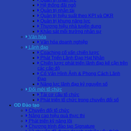
Hệ thống đãi ngộ
Quản trị nhân tài
Quản trị hiệu suất theo KPI và OKR
Quản trị khung năng lực
Thương hiệu nhà tuyển dụng
Khảo sát môi trường nhân sự
Văn hóa
Văn hóa doanh nghiệp
Lãnh đạo
Coaching cố vấn chiến lược
Phát Triển Lãnh Đạo Hạt Nhân
Chiến lược phát triển lãnh đạo kế cận trên
các cấp độ
Cố Vấn Hình Ảnh & Phong Cách Lãnh
Đạo
Năng lực lãnh đạo kỷ nguyên số
Đổi mới tổ chức
Tái cơ cấu tổ chức
Phát triển tổ chức trong chuyển đổi số
OD Đào tạo
Chuyển đổi tổ chức
Nâng cao hiệu quả thực thi
Phát triển kỹ năng lõi
Chương trình đào tạo Signature