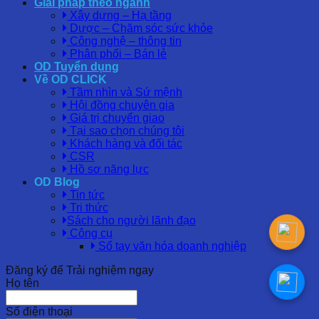
Giải pháp theo ngành
Xây dựng – Hạ tầng
Dược – Chăm sóc sức khỏe
Công nghệ – thông tin
Phân phối – Bán lẻ
OD Tuyển dụng
Về OD CLICK
Tầm nhìn và Sứ mệnh
Hội đồng chuyên gia
Giá trị chuyển giao
Tại sao chọn chúng tôi
Khách hàng và đối tác
CSR
Hồ sơ năng lực
OD Blog
Tin tức
Tri thức
Sách cho người lãnh đạo
Công cụ
Sổ tay văn hóa doanh nghiệp
Đăng ký để Trải nghiệm ngay
Họ tên
Số điện thoại