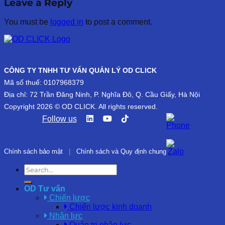
Leave a Reply
You must be
logged in
to post a comment.
CÔNG TY TNHH TƯ VẤN QUẢN LÝ OD CLICK
Mã số thuế: 0107968379
Địa chỉ: 72 Trần Đăng Ninh, P. Nghĩa Đô, Q. Cầu Giấy, Hà Nội
Copyright 2026 © OD CLICK. All rights reserved.
Follow us
Chính sách bảo mật
|
Chính sách và Quy định chung
OD Tư vấn
Chiến lược
Chiến lược kinh doanh
Nhân lực
Quản trị nhân lực