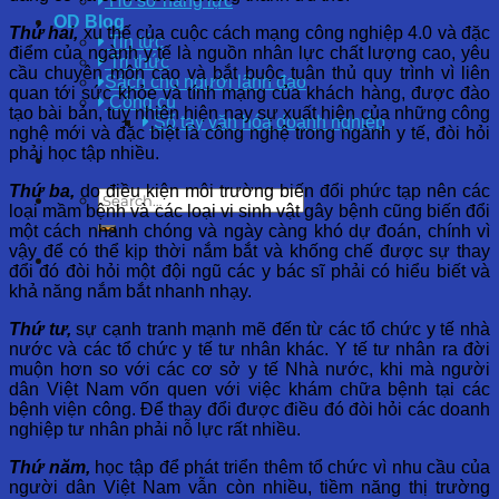
Hồ sơ năng lực
OD Blog
Thứ hai,
xu thế của cuộc cách mạng công nghiệp 4.0 và đặc
Tin tức
điểm của ngành y tế là nguồn nhân lực chất lượng cao, yêu
Tri thức
cầu chuyên môn cao và bắt buộc tuân thủ quy trình vì liên
Sách cho người lãnh đạo
quan tới sức khỏe và tính mạng của khách hàng, được đào
Công cụ
tạo bài bản, tuy nhiên hiện nay sự xuất hiện của những công
Sổ tay văn hóa doanh nghiệp
nghệ mới và đặc biệt là công nghệ trong ngành y tế, đòi hỏi
phải học tập nhiều.
Thứ ba,
do điều kiện môi trường biến đổi phức tạp nên các
loại mầm bệnh và các loại vi sinh vật gây bệnh cũng biến đổi
một cách nhanh chóng và ngày càng khó dự đoán, chính vì
vậy để có thể kịp thời nắm bắt và khống chế được sự thay
đổi đó đòi hỏi một đội ngũ các y bác sĩ phải có hiểu biết và
khả năng nắm bắt nhanh nhạy.
Thứ tư,
sự cạnh tranh mạnh mẽ đến từ các tổ chức y tế nhà
nước và các tổ chức y tế tư nhân khác. Y tế tư nhân ra đời
muộn hơn so với các cơ sở y tế Nhà nước, khi mà người
dân Việt Nam vốn quen với việc khám chữa bệnh tại các
bệnh viện công. Để thay đổi được điều đó đòi hỏi các doanh
nghiệp tư nhân phải nỗ lực rất nhiều.
Thứ năm,
học tập để phát triển thêm tổ chức vì nhu cầu của
người dân Việt Nam vẫn còn nhiều, tiềm năng thị trường