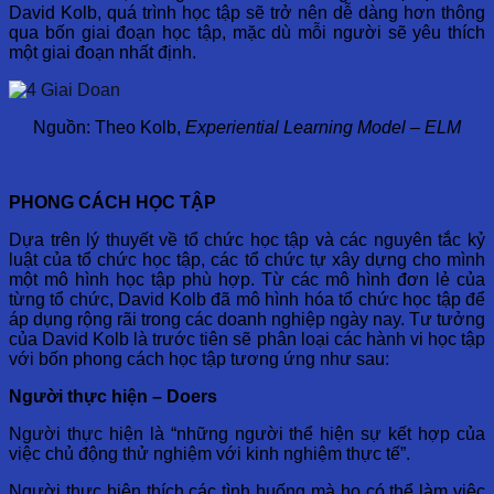
David Kolb, quá trình học tập sẽ trở nên dễ dàng hơn thông
qua bốn giai đoạn học tập, mặc dù mỗi người sẽ yêu thích
một giai đoạn nhất định.
Nguồn: Theo Kolb,
Experiential Learning Model – ELM
PHONG CÁCH HỌC TẬP
Dựa trên lý thuyết về tổ chức học tập và các nguyên tắc kỷ
luật của tổ chức học tập, các tổ chức tự xây dựng cho mình
một mô hình học tập phù hợp. Từ các mô hình đơn lẻ của
từng tổ chức, David Kolb đã mô hình hóa tổ chức học tập để
áp dụng rộng rãi trong các doanh nghiệp ngày nay. Tư tưởng
của David Kolb là trước tiên sẽ phân loại các hành vi học tập
với bốn phong cách học tập tương ứng như sau:
Người thực hiện – Doers
Người thực hiện là “những người thể hiện sự kết hợp của
việc chủ động thử nghiệm với kinh nghiệm thực tế”.
Người thực hiện thích các tình huống mà họ có thể làm việc