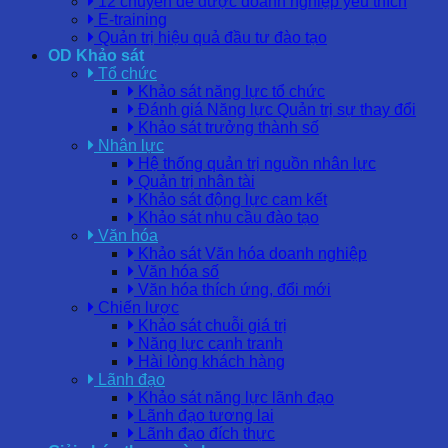
12 chuyên đề được doanh nghiệp yêu thích
E-training
Quản trị hiệu quả đầu tư đào tạo
OD Khảo sát
Tổ chức
Khảo sát năng lực tổ chức
Đánh giá Năng lực Quản trị sự thay đổi
Khảo sát trưởng thành số
Nhân lực
Hệ thống quản trị nguồn nhân lực
Quản trị nhân tài
Khảo sát động lực cam kết
Khảo sát nhu cầu đào tạo
Văn hóa
Khảo sát Văn hóa doanh nghiệp
Văn hóa số
Văn hóa thích ứng, đổi mới
Chiến lược
Khảo sát chuỗi giá trị
Năng lực cạnh tranh
Hài lòng khách hàng
Lãnh đạo
Khảo sát năng lực lãnh đạo
Lãnh đạo tương lai
Lãnh đạo đích thực