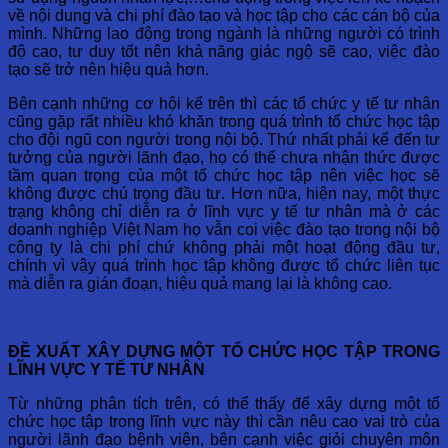
về nội dung và chi phí đào tạo và học tập cho các cán bộ của
mình. Những lao động trong ngành là những người có trình
độ cao, tư duy tốt nên khả năng giác ngộ sẽ cao, việc đào
tạo sẽ trở nên hiệu quả hơn.
Bên cạnh những cơ hội kể trên thì các tổ chức y tế tư nhân
cũng gặp rất nhiều khó khăn trong quá trình tổ chức học tập
cho đội ngũ con người trong nội bộ. Thứ nhất phải kể đến tư
tưởng của người lãnh đạo, họ có thể chưa nhận thức được
tầm quan trọng của một tổ chức học tập nên việc học sẽ
không được chú trọng đầu tư. Hơn nữa, hiện nay, một thực
trạng không chỉ diễn ra ở lĩnh vực y tế tư nhân mà ở các
doanh nghiệp Việt Nam họ vẫn coi việc đào tạo trong nội bộ
công ty là chi phí chứ không phải một hoạt động đầu tư,
chính vì vậy quá trình học tập không được tổ chức liên tục
mà diễn ra gián đoạn, hiệu quả mang lại là không cao.
ĐỀ XUẤT XÂY DỰNG MỘT TỔ CHỨC HỌC TẬP TRONG
LĨNH VỰC Y TẾ TƯ NHÂN
Từ những phân tích trên, có thể thấy để xây dựng một tổ
chức học tập trong lĩnh vực này thì cần nêu cao vai trò của
người lãnh đạo bệnh viện, bên cạnh việc giỏi chuyên môn