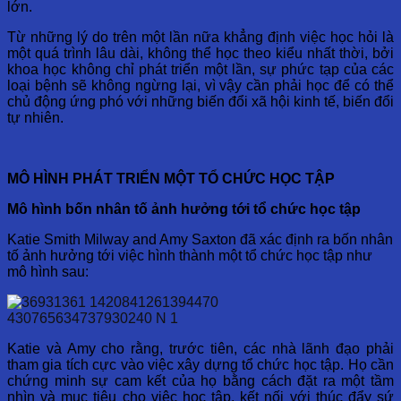
lớn.
Từ những lý do trên một lần nữa khẳng định việc học hỏi là
một quá trình lâu dài, không thể học theo kiểu nhất thời, bởi
khoa học không chỉ phát triển một lần, sự phức tạp của các
loại bệnh sẽ không ngừng lại, vì vậy cần phải học để có thể
chủ động ứng phó với những biến đổi xã hội kinh tế, biến đổi
tự nhiên.
MÔ HÌNH PHÁT TRIỂN MỘT TỔ CHỨC HỌC TẬP
Mô hình bốn nhân tố ảnh hưởng tới tổ chức học tập
Katie Smith Milway and Amy Saxton đã xác định ra bốn nhân
tố ảnh hưởng tới việc hình thành một tổ chức học tập như
mô hình sau:
Katie và Amy cho rằng, trước tiên, các nhà lãnh đạo phải
tham gia tích cực vào việc xây dựng tổ chức học tập. Họ cần
chứng minh sự cam kết của họ bằng cách đặt ra một tầm
nhìn và mục tiêu cho việc học tập, kết nối với thúc đẩy sứ