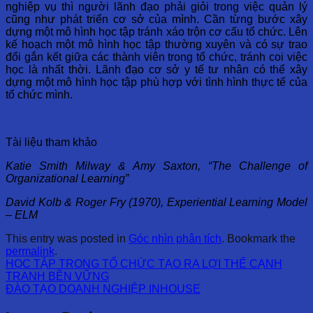
nghiệp vụ thì người lãnh đạo phải giỏi trong việc quản lý
cũng như phát triển cơ sở của mình. Cần từng bước xây
dựng một mô hình học tập tránh xáo trộn cơ cấu tổ chức. Lên
kế hoạch một mô hình học tập thường xuyên và có sự trao
đổi gắn kết giữa các thành viên trong tổ chức, tránh coi việc
học là nhất thời. Lãnh đạo cơ sở y tế tư nhân có thể xây
dựng một mô hình học tập phù hợp với tình hình thực tế của
tổ chức mình.
Tài liệu tham khảo
Katie Smith Milway & Amy Saxton, “The Challenge of
Organizational Learning”
David Kolb & Roger Fry (1970),
Experiential Learning Model
– ELM
This entry was posted in
Góc nhìn phân tích
. Bookmark the
permalink
.
HỌC TẬP TRONG TỔ CHỨC TẠO RA LỢI THẾ CẠNH
TRANH BỀN VỮNG
ĐÀO TẠO DOANH NGHIỆP INHOUSE