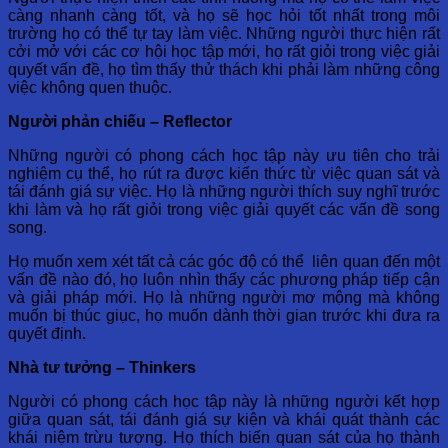
càng nhanh càng tốt, và họ sẽ học hỏi tốt nhất trong môi
trường họ có thể tự tay làm việc. Những người thực hiện rất
cởi mở với các cơ hội học tập mới, họ rất giỏi trong việc giải
quyết vấn đề, họ tìm thấy thử thách khi phải làm những công
việc không quen thuộc.
Người phản chiếu – Reflector
Những người có phong cách học tập này ưu tiên cho trải
nghiệm cụ thể, họ rút ra được kiến thức từ việc quan sát và
tái đánh giá sự việc. Họ là những người thích suy nghĩ trước
khi làm và họ rất giỏi trong việc giải quyết các vấn đề song
song.
Họ muốn xem xét tất cả các góc độ có thể liên quan đến một
vấn đề nào đó, họ luôn nhìn thấy các phương pháp tiếp cận
và giải pháp mới. Họ là những người mơ mộng mà không
muốn bị thúc giục, họ muốn dành thời gian trước khi đưa ra
quyết định.
Nhà tư tưởng – Thinkers
Người có phong cách học tập này là những người kết hợp
giữa quan sát, tái đánh giá sự kiện và khái quát thành các
khái niệm trừu tượng. Họ thích biến quan sát của họ thành