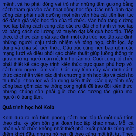
mệnh, và họ phải đóng vai trò như những tấm gương bằng
cách tham gia vào các hoạt động học tập. Các nhà lãnh đạo
cũng cần phải nuôi dưỡng một nền văn hóa cải tiến liên tục
để đánh giá việc học tập của tổ chức. Văn hóa tăng cường
học tập bằng cách cung cấp các ưu đãi cho hành vi học tập
và bằng cách đo lường và truyền đạt kết quả học tập. Tiếp
theo, tổ chức cần phải xác định một cấu trúc học tập xác định
những người chịu trách nhiệm về tổng hợp, chắt lọc, áp
dụng và chia sẻ kiến ​​thức. Cấu trúc cũng nên bao gồm các
mạng lưới và điều phối các chiến thuật giúp luồng thông tin
giữa những người cần nó, khi họ cần nó. Cuối cùng, tổ chức
phải thiết kế các quy trình kiến ​​thức trực quan phù hợp với
cách mọi người làm việc. Các quy trình này xác định cách
thức các nhân viên xác định chương trình học tập và cách họ
thu thập, chọn lọc và áp dụng kiến ​​thức. Các quy trình này
cũng bao gồm các hệ thống công nghệ để trao đổi kiến ​​thức,
nhưng chúng cần phải giữ cho các tương tác giữa mọi
người ở trung tâm.
Quá trình học hỏi Kolb
Kolb đưa ra mô hình phong cách học tập là một quá trình
theo chu kỳ gồm bốn giai đoạn học tập khác nhau. Mỗi cá
nhân và tổ chức không nhất thiết phải xuất phát từ cùng một
điểm khởi đầu, nhưng nó nên đi theo cùng một trật tự. Theo