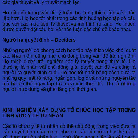
các giả thuyết và lý thuyết mạch lạc.
Họ rất giỏi trong vấn đề lý luận, họ cũng thích làm việc độc
lập hơn. Họ học tốt nhất trong các tình huống học tập có cấu
trúc với các mục tiêu, lý thuyết và mô hình rõ ràng. Họ muốn
được quyền đặt câu hỏi và thảo luận các chủ đề khác nhau.
Người ra quyết định – Deciders
Những người có phong cách học tập này thích việc khái quát
các khái niệm cũng như chủ động trong vấn đề trải nghiệm.
Họ thích được trải nghiệm các lý thuyết trong thực tế. Họ
thường là nhân vật chủ động giải quyết vấn đề và cũng là
người ra quyết định cuối. Họ học tốt nhất bằng cách đưa ra
những quy luật rõ ràng, ngắn gọn, logic và những nguyên tắc
mà họ có thể ngay lập tức đưa vào thực tế. Họ là những
người thực dụng và ghét lãng phí thời gian.
KINH NGHIỆM XÂY DỰNG TỔ CHỨC HỌC TẬP TRONG
LĨNH VỰC Y TẾ TƯ NHÂN
Các tổ chức y tế tư nhân có thể chủ động trong việc đưa ra
các quyết định của mình, như cơ cấu tổ chức như thế nào,
sử dụng nguồn nhân lực,…chủ động trong việc lên kế hoạch