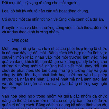
Đặt mục tiêu kỳ vọng rõ ràng cho mỗi người.
Loại bỏ bất kỳ yếu tố nào cản trở hoạt động chung.
Có được một cái nhìn tốt hơn về từng khía cạnh của dự án.
Khuyến khích và khen thưởng công việc thách thức, đổi mới
và tư duy theo định hướng nhóm.
Linh hoạt
Một trong những lợi ích lớn nhất của phối hợp trong tổ chức
là nó thúc đẩy sự đổi mới. Bằng cách kết hợp nhiều lĩnh vực
chuyên môn khác nhau vào một môi trường làm việc hiệu
quả và đáng khích lệ, bạn đã tạo ra không gian lý tưởng cho
những ý tưởng mới và những hiểu biết mới, thay đổi luật
chơi để phát triển. Để tận dụng những ý tưởng này và giúp
công ty tiến lên, bạn phải linh hoạt, cởi mở và cho phép
những cá nhân thể hiện. Điều tệ nhất mà nhà lãnh đạo làm
với đội ngũ là ngăn cản sự sáng tạo bằng những suy nghĩ
hạn hẹn.
Văn hóa phối hợp trong nhóm và giữa các nhóm đa chức
năng có thể là tài sản lớn nhất của công ty bạn nếu nó được
quản trị đúng cách. Bằng cách sử dụng kỹ năng lãnh đạo tốt,