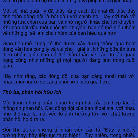
và cho phép toàn bộ nhóm tham gia và giúp tìm ra giải pháp.
Một số nhà quản lý đã thấy rằng cách tốt nhất để thúc đẩy
tinh thần đồng đội là bắt đầu với chính họ. Hãy cởi mở về
những lựa chọn của bạn và nhờ người khác cho lời khuyên.
Khi bạn bắt đầu một cuộc trò chuyện, bạn có thể hiểu thêm
về những gì sẽ làm cho nhóm của bạn hiệu quả hơn.
Giao tiếp mở cũng có thể được xây dựng thông qua hoạt
động văn hóa công ty và vui chơi giải trí. Những bữa ăn trưa
theo nhóm giúp bạn có thể thảo luận về các dự án quan
trọng cũng như những gì mọi người đang làm trong cuối
tuần.
Hãy nhớ rằng, các đồng đội của bạn càng thoải mái với
nhau, mọi người sẽ càng phối hợp hiệu quả hơn.
Thứ ba, phản hồi hữu ích
Một trong những phần quan trọng nhất của sự hợp tác là
thông tin phản hồi. Các đồng đội của bạn thoải mái với nhau
như thế nào là một yếu tố ảnh hưởng lớn với chất lượng
phản hồi họ đưa ra.
Đôi khi, tất cả những gì nhân viên cần là: “Đây là một ý
tưởng hay, hãy tiếp tục thực hiện!”. Tuy nhiên, trong nhiều