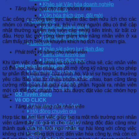
Khảo sát Văn hóa doanh nghiệp
Tăng hiệu quả cho các nhóm từ xa
Văn hóa số
Văn hóa thích ứng, đổi mới
Các công cụ cộng tác trực tuyến đặc biệt hữu ích cho các
Chiến lược
nhóm có nhân viên từ xa, bởi vì mọi người đều có thể cập
Khảo sát chuỗi giá trị
nhật thường xuyên (và luôn cập nhật) tiến trình, từ bất cứ
Năng lực cạnh tranh
đâu. Hợp tác mở cũng làm giảm khả năng nhân viên ở xa
Hài lòng khách hàng
cảm thấy tách biệt và khuyến khích họ tích cực tham gia.
Lãnh đạo
Khảo sát năng lực lãnh đạo
Phát triển kỹ năng cho nhân viên
Lãnh đạo tương lai
Lãnh đạo đích thực
Khi làm việc cùng nhau và có cơ hội chia sẻ, các nhân viên
Giải pháp theo ngành
có thể học hỏi lẫn nhau, do đó mở rộng kỹ năng và cho phép
Xây dựng – Hạ tầng
tự phân tích kiến ​​thức của chính họ. Và vì sự hợp tác thường
Dược – Chăm sóc sức khỏe
yêu cầu đầu vào từ nhiều nhóm khác nhau, bạn cũng tăng
Công nghệ – thông tin
cường mối quan hệ giữa các bộ phận. Ngoài ra, nhân viên
Phân phối – Bán lẻ
mới có thể học nhanh hơn khi được đặt vào các nhóm hợp
OD Tuyển dụng
tác.
Về OD CLICK
Tầm nhìn và Sứ mệnh
Tăng sự hài lòng của nhân viên
Hội đồng chuyên gia
Giá trị chuyển giao
Hợp tác tại nơi làm việc giúp tạo ra một môi trường nơi nhân
Tại sao chọn chúng tôi
viên cảm thấy có giá trị cho các kỹ năng độc đáo cũng như
Khách hàng và đối tác
thành quả của họ. Đội ngũ nhân sự hài lòng với công việc
CSR
không chỉ tác động tích cực đến văn hóa công ty, mà còn có