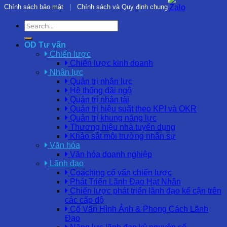
Chính sách bảo mật
|
Chính sách và Quy định chung
OD Tư vấn
Chiến lược
Chiến lược kinh doanh
Nhân lực
Quản trị nhân lực
Hệ thống đãi ngộ
Quản trị nhân tài
Quản trị hiệu suất theo KPI và OKR
Quản trị khung năng lực
Thương hiệu nhà tuyển dụng
Khảo sát môi trường nhân sự
Văn hóa
Văn hóa doanh nghiệp
Lãnh đạo
Coaching cố vấn chiến lược
Phát Triển Lãnh Đạo Hạt Nhân
Chiến lược phát triển lãnh đạo kế cận trên
các cấp độ
Cố Vấn Hình Ảnh & Phong Cách Lãnh
Đạo