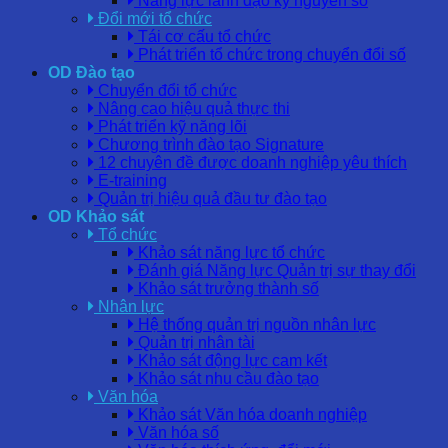
Năng lực lãnh đạo kỷ nguyên số
Đổi mới tổ chức
Tái cơ cấu tổ chức
Phát triển tổ chức trong chuyển đổi số
OD Đào tạo
Chuyển đổi tổ chức
Nâng cao hiệu quả thực thi
Phát triển kỹ năng lõi
Chương trình đào tạo Signature
12 chuyên đề được doanh nghiệp yêu thích
E-training
Quản trị hiệu quả đầu tư đào tạo
OD Khảo sát
Tổ chức
Khảo sát năng lực tổ chức
Đánh giá Năng lực Quản trị sự thay đổi
Khảo sát trưởng thành số
Nhân lực
Hệ thống quản trị nguồn nhân lực
Quản trị nhân tài
Khảo sát động lực cam kết
Khảo sát nhu cầu đào tạo
Văn hóa
Khảo sát Văn hóa doanh nghiệp
Văn hóa số