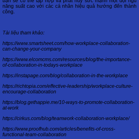
bạn sẽ có thể tập hợp và phát huy sức mạnh một đội ngũ
năng suất cao với các cá nhân hiệu quả hướng đến thành
công.
Tài liệu tham khảo:
https://www.smartsheet.com/how-workplace-collaboration-
can-change-your-company
https://www.elcomcms.com/resources/blog/the-importance-
of-collaboration-in-todays-workplace
https://instapage.com/blog/collaboration-in-the-workplace
https://richtopia.com/effective-leadership/workplace-culture-
encourage-collaboration
https://blog.gethappie.me/10-ways-to-promote-collaboration-
at-work
https://cirkus.com/blog/teamwork-collaboration-workplace/
https://www.proofhub.com/articles/benefits-of-cross-
functional-team-collaboration