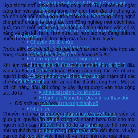
Cố Vấn Hình Ảnh & Phong Cách Lãnh
Hợp tác tại nơi làm việc không có gì mới. Tuy nhiên, nó ngày
Đạo
càng trở nên quan trọng trong thế giới hiện đại khi chúng ta
Năng lực lãnh đạo kỷ nguyên số
trở nên kết nối nhiều hơn trên toàn cầu. Nền tảng công nghệ
Đổi mới tổ chức
cho phép chúng ta cộng tác với đồng nghiệp một cách hiệu
Tái cơ cấu tổ chức
quả, tạo ra một lực lượng lao động có trình độ học vấn, có kỹ
Phát triển tổ chức trong chuyển đổi số
năng và gắn kết hơn. Hơn nữa, sự hợp tác này đang diễn ra
OD Đào tạo
nhiều hơn, không chỉ trực tiếp mà còn cả trực tuyến.
Chuyển đổi tổ chức
Nâng cao hiệu quả thực thi
Trước tiên, có một số lý do giải thích tại sao văn hóa hợp tác
Phát triển kỹ năng lõi
trong doanh nghiệp lại trở nên quan trọng đến thế.
Chương trình đào tạo Signature
12 chuyên đề được doanh nghiệp yêu thích
Khi làm việc trong một dự án, một cá nhân thường cần đầu
E-training
vào của các nhân viên khác. Bằng cách hợp tác với những
Quản trị hiệu quả đầu tư đào tạo
người khác – các phòng ban khác nhau hoặc thậm chí các
OD Khảo sát
chi nhánh khác nhau, dự án có thể thành công hơn. Một số
Tổ chức
lợi ích hàng đầu khi công ty xây dựng được văn hóa cộng
Khảo sát năng lực tổ chức
tác, đó là:
Đánh giá Năng lực Quản trị sự thay đổi
Đổi mới nhanh hơn:
Khảo sát trưởng thành số
Nhân lực
Chuyên môn và quan điểm đa dạng của các thành viên sẽ
Hệ thống quản trị nguồn nhân lực
giúp giải quyết vấn đề dễ dàng và nhanh hơn. Giữ cho mọi
Quản trị nhân tài
người luôn cập nhật về tiến độ dự án, những cơ hội mới và
Khảo sát động lực cam kết
những thách thức tiềm năng giúp thúc đẩy đối thoại, vì vậy
Khảo sát nhu cầu đào tạo
bạn có thể xúc tiến việc thiết kế và thực hiện các giải pháp.
Văn hóa