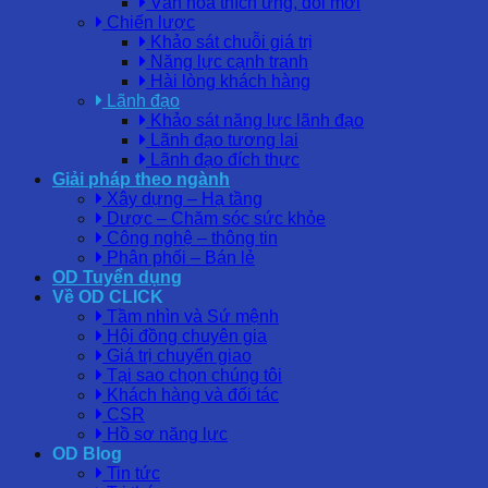
Văn hóa thích ứng, đổi mới
Chiến lược
Khảo sát chuỗi giá trị
Năng lực cạnh tranh
Hài lòng khách hàng
Lãnh đạo
Khảo sát năng lực lãnh đạo
Lãnh đạo tương lai
Lãnh đạo đích thực
Giải pháp theo ngành
Xây dựng – Hạ tầng
Dược – Chăm sóc sức khỏe
Công nghệ – thông tin
Phân phối – Bán lẻ
OD Tuyển dụng
Về OD CLICK
Tầm nhìn và Sứ mệnh
Hội đồng chuyên gia
Giá trị chuyển giao
Tại sao chọn chúng tôi
Khách hàng và đối tác
CSR
Hồ sơ năng lực
OD Blog
Tin tức