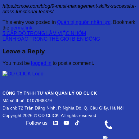
https://cmoe.com/blog/9-must-management-skills-successful-
cross-functional-teams/
This entry was posted in
Quản trị nguồn nhân lực
. Bookmark
the
permalink
.
5 CẤP ĐỘ TRONG LÀM VIỆC NHÓM
LÃNH ĐẠO TRONG THẾ GIỚI BIẾN ĐỘNG
Leave a Reply
You must be
logged in
to post a comment.
CÔNG TY TNHH TƯ VẤN QUẢN LÝ OD CLICK
Mã số thuế: 0107968379
Địa chỉ: 72 Trần Đăng Ninh, P. Nghĩa Đô, Q. Cầu Giấy, Hà Nội
Copyright 2026 © OD CLICK. All rights reserved.
Follow us