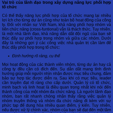
Vai trò của lãnh đạo trong xây dựng năng lực phối hợp
tổ chức
Có thể thấy năng lực phối hợp của tổ chức mang lại nhiều
lợi ích cho từng dự án cũng như toàn bộ hoạt động của công
ty. Đối với nhân sự Việt Nam, khả năng phối hợp nhóm và
liên chức năng (cross-funtional) vẫn là thách thức. Tuy nhiên,
là một nhà lãnh đạo, khả năng dẫn dắt đội ngũ của bạn sẽ
thúc đẩy sự phối hợp trong nhóm và giữa các nhóm. Dưới
đây là những gợi ý các công việc nhà quản trị cần làm để
thúc đẩy phối hợp trong tổ chức:
Định hướng rõ ràng, cụ thể
Mọi hoạt động của các thành viên nhóm, từng dự án hay cả
công ty đều cần có đích đến. Sụ dẫn dắt mang tính định
hướng giúp mỗi người nhìn nhận được mục tiêu chung, đảm
bảo sự hợp tác được diễn ra. Sau khi có mục tiêu, leader
cần truyền đạt rõ ràng cho cấp dưới. Quản lý có tổ chức,
minh bạch và linh hoạt là điều quan trọng nhất khi nói đến
thành công của một nhóm đa chức năng. Là người lãnh đạo
nhóm, bạn rất nhanh chóng nhận thấy rằng việc quản lý
nhóm truyền thống và nhóm đa chức năng đi kèm với sự
phức tạp để dung hòa nhiều quan điểm, ý kiến. Tuy nhiên,
nếu được xử lý chính xác, nhóm của bạn sẽ đạt đến một tầm