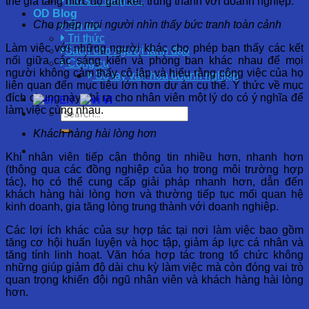
Hồ sơ năng lực
thể gia tăng mức độ gắn kết, trung thành với doanh nghiệp.
OD Blog
Cho phép mọi người nhìn thấy bức tranh toàn cảnh
Tin tức
Tri thức
Làm việc với những người khác cho phép bạn thấy các kết
Sách cho người lãnh đạo
nối giữa các sáng kiến ​​và phòng ban khác nhau để mọi
Công cụ
người không cảm thấy cô lập và hiểu rằng công việc của họ
Sổ tay văn hóa doanh nghiệp
liên quan đến mục tiêu lớn hơn dự án cụ thể. Ý thức về mục
đích chung này chỉ ra cho nhân viên một lý do có ý nghĩa để
EN
VI
làm việc cùng nhau.
Khách hàng hài lòng hơn
Khi nhân viên tiếp cận thông tin nhiều hơn, nhanh hơn
(thông qua các đồng nghiệp của họ trong môi trường hợp
tác), họ có thể cung cấp giải pháp nhanh hơn, dẫn đến
khách hàng hài lòng hơn và thường tiếp tục mối quan hệ
kinh doanh, gia tăng lòng trung thành với doanh nghiệp.
Các lợi ích khác của sự hợp tác tại nơi làm việc bao gồm
tăng cơ hội huấn luyện và học tập, giảm áp lực cá nhân và
tăng tính linh hoạt. Văn hóa hợp tác trong tổ chức không
những giúp giảm độ dài chu kỳ làm việc mà còn đóng vai trò
quan trọng khiến đội ngũ nhân viên và khách hàng hài lòng
hơn.