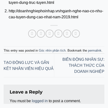
tuyen-dung-truc-tuyen.html
http://doanhnghiephoinhap.vn/nganh-nghe-nao-co-nhu-
cau-tuyen-dung-cao-nhat-nam-2019.html
This entry was posted in
Góc nhìn phân tích
. Bookmark the
permalink
.
BIẾN ĐỘNG NHÂN SỰ:
TẠO ĐỘNG LỰC VÀ GẮN
THÁCH THỨC CỦA
KẾT NHÂN VIÊN HIỆU QUẢ
DOANH NGHIỆP
Leave a Reply
You must be
logged in
to post a comment.