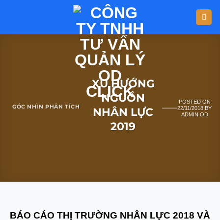
XU HƯỚNG
NGUỒN
POSTED ON
GÓC NHÌN PHÂN TÍCH
22/11/2018
BY
NHÂN LỰC
ADMIN OD
2019
BÁO CÁO THỊ TRƯỜNG NHÂN LỰC 2018 VÀ