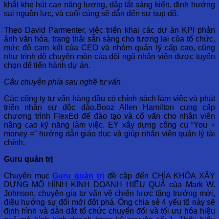
khắt khe hút cạn năng lượng, dập tắt sáng kiến, định hướng
sai nguồn lực, và cuối cùng sẽ dẫn đến sự sụp đổ.
Theo David Parmenter, việc triển khai các dự án KPI phản
ánh văn hóa, trạng thái sẵn sàng cho tương lai của tổ chức,
mức độ cam kết của CEO và nhóm quản lý cấp cao, cũng
như trình độ chuyên môn của đội ngũ nhân viên được tuyển
chọn để tiến hành dự án.
Câu chuyện phía sau nghề tư vấn
Các công ty tư vấn hàng đầu có chính sách làm việc và phát
triển nhân sự độc đáo.Booz Allen Hamilton cung cấp
chương trình FlexEd để đào tạo và cố vấn cho nhân viên
nâng cao kỹ năng làm việc. EY xây dựng công cụ “You +
money =” hướng dẫn giáo dục và giúp nhân viên quản lý tài
chính.
Guru quản trị
Chuyên mục
Guru quản trị
đề cập đến CHÌA KHÓA XÂY
DỰNG MÔ HÌNH KINH DOANH HIỆU QUẢ của Mark W.
Johnson, chuyên gia tư vấn về chiến lược tăng trưởng mới,
điều hướng sự đổi mới đột phá. Ông chia sẻ 4 yếu tố này sẽ
định hình và dẫn dắt tổ chức chuyển đổi và tối ưu hóa hiệu