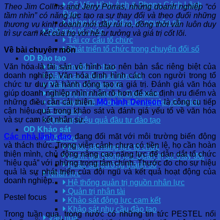
Cố Vấn Hình Ảnh & Phong Cách Lãnh
Theo Jim Collins and Jerry Porras, những doanh nghiệp “có
Đạo
tầm nhìn” có năng lực tạo ra sự thay đổi và theo đuổi những
Năng lực lãnh đạo kỷ nguyên số
thương vụ kinh doanh mới đầy rủi ro, đồng thời vẫn luôn duy
Đổi mới tổ chức
trì sự cam kết của họ với hệ tư tưởng và giá trị cốt lõi.
Tái cơ cấu tổ chức
Phát triển tổ chức trong chuyển đổi số
Về bài chuyên môn
OD Đào tạo
Văn hóa là tài sản vô hình tạo nên bản sắc riêng biệt của
Chuyển đổi tổ chức
doanh nghiệp. Văn hóa định hình cách con người trong tổ
Nâng cao hiệu quả thực thi
chức tư duy và hành động tạo ra giá trị. Đánh giá văn hóa
Phát triển kỹ năng lõi
giúp doanh nghiệp nhìn nhận rõ hơn để xác định ưu điểm và
Chương trình đào tạo Signature
những điều cần cải thiện.
Mô hình Denison
là công cụ tiếp
12 chuyên đề được doanh nghiệp yêu thích
cận hiệu quả trong khảo sát và đánh giá yếu tố về văn hóa
E-training
và sự cam kết nhân sự.
Quản trị hiệu quả đầu tư đào tạo
OD Khảo sát
Các nhà lãnh đạo
đang đối mặt với môi trường biến động
Tổ chức
và thách thức. Trong viễn cảnh chưa có tiền lệ, họ cần hoàn
Khảo sát năng lực tổ chức
thiện mình, chủ động nâng cao năng lực để dẫn dắt tổ chức
Đánh giá Năng lực Quản trị sự thay đổi
“hiệu quả” với những trọng tâm chính. Thước đo cho sự hiệu
Khảo sát trưởng thành số
quả là sự phát triển của đội ngũ và kết quả hoạt động của
Nhân lực
doanh nghiệp.
Hệ thống quản trị nguồn nhân lực
Quản trị nhân tài
Pestel focus
Khảo sát động lực cam kết
Khảo sát nhu cầu đào tạo
Trong tuần qua, trong nước có những tin tức PESTEL nổi
Văn hóa