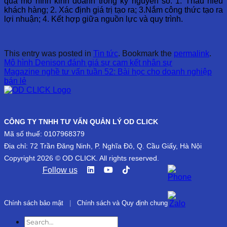
quả mô hình kinh doanh trong kỷ nguyên số: 1. Thấu hiểu
khách hàng; 2. Xác định giá trị tạo ra; 3.Nắm công thức tạo ra
lợi nhuận; 4. Kết hợp giữa nguồn lực và quy trình.
This entry was posted in
Tin tức
. Bookmark the
permalink
.
Mô hình Denison đánh giá sự cam kết nhân sự
Magazine nghề tư vấn tuần 52: Bài học cho doanh nghiệp
bán lẻ
CÔNG TY TNHH TƯ VẤN QUẢN LÝ OD CLICK
Mã số thuế: 0107968379
Địa chỉ: 72 Trần Đăng Ninh, P. Nghĩa Đô, Q. Cầu Giấy, Hà Nội
Copyright 2026 © OD CLICK. All rights reserved.
Follow us
Chính sách bảo mật
|
Chính sách và Quy định chung