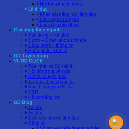
Hài lòng khách hàng
Lãnh đạo
Khảo sát năng lực lãnh đạo
Lãnh đạo tương lai
Lãnh đạo đích thực
Giải pháp theo ngành
Xây dựng – Hạ tầng
Dược – Chăm sóc sức khỏe
Công nghệ – thông tin
Phân phối – Bán lẻ
OD Tuyển dụng
Về OD CLICK
Tầm nhìn và Sứ mệnh
Hội đồng chuyên gia
Giá trị chuyển giao
Tại sao chọn chúng tôi
Khách hàng và đối tác
CSR
Hồ sơ năng lực
OD Blog
Tin tức
Tri thức
Sách cho người lãnh đạo
Công cụ
Sổ tay văn hóa doanh nghiệp