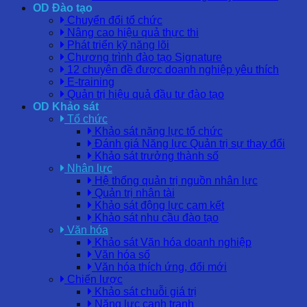
OD Đào tạo
Chuyển đổi tổ chức
Nâng cao hiệu quả thực thi
Phát triển kỹ năng lõi
Chương trình đào tạo Signature
12 chuyên đề được doanh nghiệp yêu thích
E-training
Quản trị hiệu quả đầu tư đào tạo
OD Khảo sát
Tổ chức
Khảo sát năng lực tổ chức
Đánh giá Năng lực Quản trị sự thay đổi
Khảo sát trưởng thành số
Nhân lực
Hệ thống quản trị nguồn nhân lực
Quản trị nhân tài
Khảo sát động lực cam kết
Khảo sát nhu cầu đào tạo
Văn hóa
Khảo sát Văn hóa doanh nghiệp
Văn hóa số
Văn hóa thích ứng, đổi mới
Chiến lược
Khảo sát chuỗi giá trị
Năng lực cạnh tranh