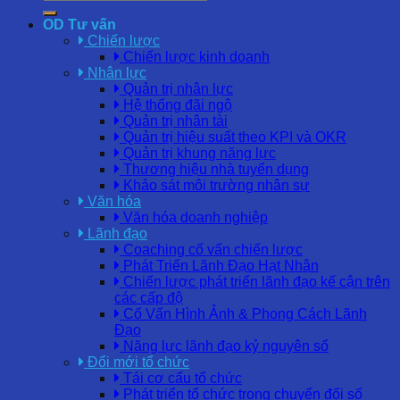
OD Tư vấn
Chiến lược
Chiến lược kinh doanh
Nhân lực
Quản trị nhân lực
Hệ thống đãi ngộ
Quản trị nhân tài
Quản trị hiệu suất theo KPI và OKR
Quản trị khung năng lực
Thương hiệu nhà tuyển dụng
Khảo sát môi trường nhân sự
Văn hóa
Văn hóa doanh nghiệp
Lãnh đạo
Coaching cố vấn chiến lược
Phát Triển Lãnh Đạo Hạt Nhân
Chiến lược phát triển lãnh đạo kế cận trên
các cấp độ
Cố Vấn Hình Ảnh & Phong Cách Lãnh
Đạo
Năng lực lãnh đạo kỷ nguyên số
Đổi mới tổ chức
Tái cơ cấu tổ chức
Phát triển tổ chức trong chuyển đổi số