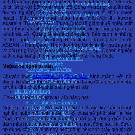
bật. Doanh nghiệp cần có chiến lược phát triển nhân lực để
Khảo sát Văn hóa doanh nghiệp
thích ứng với bối cảnh mới. Bộ Công Thương khuyến cáo
Văn hóa số
doanh nghiệp cần chuyển nhanh sang xuất khẩu chính
Văn hóa thích ứng, đổi mới
ngạch. Đẩy mạnh xuất khẩu hàng Việt vào thị trường
Chiến lược
Australia. Từ năm 2022, Trung Quốc sẽ giảm thuế nhiều mặt
Khảo sát chuỗi giá trị
hàng thủy sản nhập khẩu. Trung Quốc dừng thông quan tại
Năng lực cạnh tranh
cửa khẩu với Quảng Ninh để chống dịch. Bên cạnh là những
Hài lòng khách hàng
tin tức quốc tế: Tận dụng Hiệp định Thương mại tự do
Lãnh đạo
ASEAN – Hàn Quốc. Thúc đẩy hợp tác kinh tế, thương mại
Khảo sát năng lực lãnh đạo
và đầu tư giữa Việt Nam với các nước Á- Âu. Doanh nghiệp
Lãnh đạo tương lai
xuất nhập khẩu khổ vì ‘zero COVID’ của Trung Quốc
Lãnh đạo đích thực
Giải pháp theo ngành
Magazine nghề tư vấn
Xây dựng – Hạ tầng
Dược – Chăm sóc sức khỏe
Chuyên mục
Magazine nghề tư vấn
hình thành với nội
Công nghệ – thông tin
dung, tin vắn từ top10 công ty tư vấn hàng đầu, góc nhìn nhà
Phân phối – Bán lẻ
tư vấn, câu chuyện phía sau nghề tư vấn.
OD Tuyển dụng
Về OD CLICK
Tin vắn từ top10 công ty tư vấn hàng đầu
Tầm nhìn và Sứ mệnh
Nghiên cứu PwC: Mô hình quản trị thông tin toàn doanh
Hội đồng chuyên gia
nghiệp hoặc mô hình quản trị kỹ thuật số phổ biến là nền
Giá trị chuyển giao
tảng cho các tổ chức muốn tăng cường áp dụng điện toán
Tại sao chọn chúng tôi
đám mây hoặc chuyển sang mô hình hoạt động số. Khi được
Khách hàng và đối tác
áp dụng, các mô hình này hoạt động như các máy gia tốc để
CSR
giúp hiện thực hóa các kế hoạch số hóa và đạt được lợi