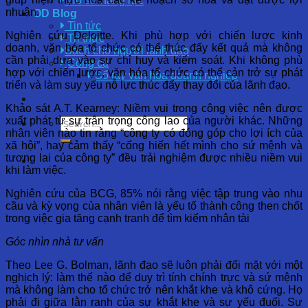
Hồ sơ năng lực
nhuận.
OD Blog
Tin tức
Nghiên cứu Deloitte. Khi phù hợp với chiến lược kinh
Tri thức
doanh, văn hóa tổ chức có thể thúc đẩy kết quả mà không
Sách cho người lãnh đạo
cần phải dựa vào sự chỉ huy và kiểm soát. Khi không phù
Công cụ
hợp với chiến lược, văn hóa tổ chức có thể cản trở sự phát
Sổ tay văn hóa doanh nghiệp
triển và làm suy yếu nỗ lực thúc đẩy thay đổi của lãnh đạo.
Khảo sát A.T. Kearney: Niềm vui trong công việc nên được
xuất phát từ sự trân trọng công lao của người khác. Những
nhân viên nào tin rằng “công ty có đóng góp cho lợi ích của
xã hội”, hay cảm thấy “cống hiến hết mình cho sứ mệnh và
tương lai của công ty” đều trải nghiệm được nhiều niềm vui
khi làm việc.
Nghiên cứu của BCG, 85% nói rằng việc tập trung vào nhu
cầu và kỳ vọng của nhân viên là yếu tố thành công then chốt
trong việc gia tăng cạnh tranh để tìm kiếm nhân tài
Góc nhìn nhà tư vấn
Theo Lee G. Bolman, lãnh đạo sẽ luôn phải đối mặt với một
nghịch lý: làm thế nào để duy trì tính chính trực và sứ mệnh
mà không làm cho tổ chức trở nên khắt khe và khô cứng. Họ
phải đi giữa lằn ranh của sự khắt khe và sự yếu đuối. Sự