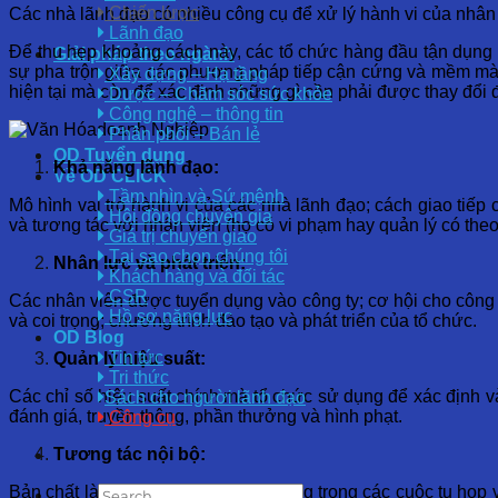
Chiến lược
Các nhà lãnh đạo có nhiều công cụ để xử lý hành vi của nhân 
Lãnh đạo
Để thu hẹp khoảng cách này, các tổ chức hàng đầu tận dụng 
Giải pháp theo ngành
sự pha trộn giữa các phương pháp tiếp cận cứng và mềm mà r
Xây dựng – Hạ tầng
hiện tại mà còn để xác định những gì cần phải được thay đổi
Dược – Chăm sóc sức khỏe
Công nghệ – thông tin
Phân phối – Bán lẻ
OD Tuyển dụng
Khả năng lãnh đạo:
Về OD CLICK
Tầm nhìn và Sứ mệnh
Mô hình vai trò hành vi của các nhà lãnh đạo; cách giao tiếp
Hội đồng chuyên gia
và tương tác với nhân viên (họ có vi phạm hay quản lý có th
Giá trị chuyển giao
Tại sao chọn chúng tôi
Nhân lực và phát triển:
Khách hàng và đối tác
CSR
Các nhân viên được tuyển dụng vào công ty; cơ hội cho công
Hồ sơ năng lực
và coi trọng; chương trình đào tạo và phát triển của tổ chức.
OD Blog
Tin tức
Quản lý hiệu suất:
Tri thức
Các chỉ số hiệu suất chính mà tổ chức sử dụng để xác định và
Sách cho người lãnh đạo
đánh giá, truyền thông, phần thưởng và hình phạt.
Công cụ
Tương tác nội bộ:
Bản chất là các tương tác ngang hàng trong các cuộc tụ họp 