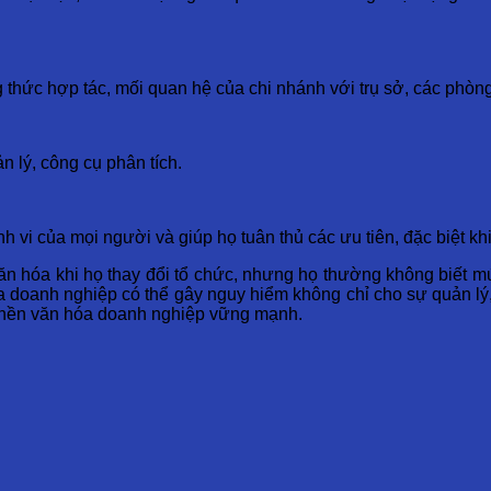
g thức hợp tác, mối quan hệ của chi nhánh với trụ sở, các phòn
n lý, công cụ phân tích.
nh vi của mọi người và giúp họ tuân thủ các ưu tiên, đặc biệt k
ăn hóa khi họ thay đổi tổ chức, nhưng họ thường không biết m
óa doanh nghiệp có thể gây nguy hiểm không chỉ cho sự quản lý
t nền văn hóa doanh nghiệp vững mạnh.