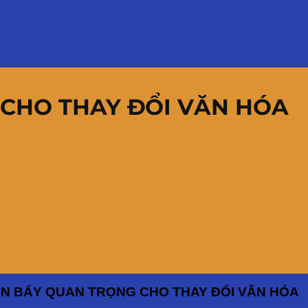
 CHO THAY ĐỔI VĂN HÓA
ÒN BẨY QUAN TRỌNG CHO THAY ĐỔI VĂN HÓA