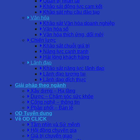
Quản trị nhân tài
Khảo sát động lực cam kết
Khảo sát nhu cầu đào tạo
Văn hóa
Khảo sát Văn hóa doanh nghiệp
Văn hóa số
Văn hóa thích ứng, đổi mới
Chiến lược
Khảo sát chuỗi giá trị
Năng lực cạnh tranh
Hài lòng khách hàng
Lãnh đạo
Khảo sát năng lực lãnh đạo
Lãnh đạo tương lai
Lãnh đạo đích thực
Giải pháp theo ngành
Xây dựng – Hạ tầng
Dược – Chăm sóc sức khỏe
Công nghệ – thông tin
Phân phối – Bán lẻ
OD Tuyển dụng
Về OD CLICK
Tầm nhìn và Sứ mệnh
Hội đồng chuyên gia
Giá trị chuyển giao