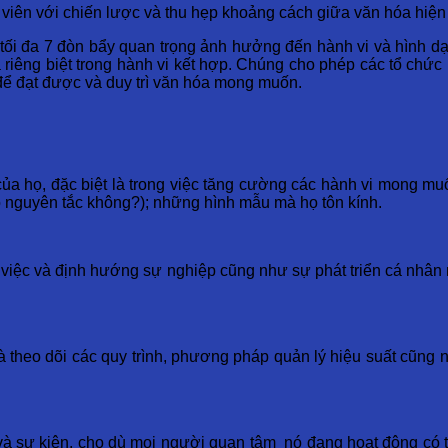
viên với chiến lược và thu hẹp khoảng cách giữa văn hóa hiện t
tối đa 7 đòn bẩy quan trọng ảnh hưởng đến hành vi và hình d
iêng biệt trong hành vi kết hợp. Chúng cho phép các tổ chức 
 để đạt được và duy trì văn hóa mong muốn.
 của họ, đặc biệt là trong việc tăng cường các hành vi mong mu
eo nguyên tắc không?); những hình mẫu mà họ tôn kính.
 việc và định hướng sự nghiệp cũng như sự phát triển cá nhân
 theo dõi các quy trình, phương pháp quản lý hiệu suất cũng nh
và sự kiện, cho dù mọi người quan tâm nó đang hoạt động có t