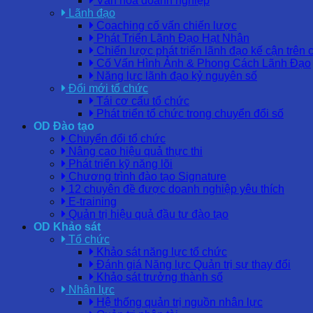
Văn hóa doanh nghiệp
Lãnh đạo
Coaching cố vấn chiến lược
Phát Triển Lãnh Đạo Hạt Nhân
Chiến lược phát triển lãnh đạo kế cận trên 
Cố Vấn Hình Ảnh & Phong Cách Lãnh Đạo
Năng lực lãnh đạo kỷ nguyên số
Đổi mới tổ chức
Tái cơ cấu tổ chức
Phát triển tổ chức trong chuyển đổi số
OD Đào tạo
Chuyển đổi tổ chức
Nâng cao hiệu quả thực thi
Phát triển kỹ năng lõi
Chương trình đào tạo Signature
12 chuyên đề được doanh nghiệp yêu thích
E-training
Quản trị hiệu quả đầu tư đào tạo
OD Khảo sát
Tổ chức
Khảo sát năng lực tổ chức
Đánh giá Năng lực Quản trị sự thay đổi
Khảo sát trưởng thành số
Nhân lực
Hệ thống quản trị nguồn nhân lực