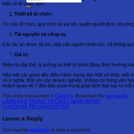
hiểu rõ tổ chức hơn.
Thiết kế tổ chức:
Cơ cấu tổ chức, quy trình và vai trò, quyền quyết định, phươn
Tài nguyên và công cụ
Các dự án được tài trợ, tiếp cận nguồn nhân lực, hệ thống quả
Giá trị:
Niềm tin tập thể, lý tưởng và triết lý hành động định hướng hà
Hầu hết các giám đốc điều hành mong đợi một số khác biệt v
có ý nghĩa. Đối với các doanh nghiệp, không coi trọng văn h
khách quan về 7 đòn bẩy quan trọng giúp lãnh đạo tạo ra mộ
This entry was posted in
Công cụ
. Bookmark the
permalink
.
LÃNH ĐẠO TRONG TỔ CHỨC NĂNG ĐỘNG
CHUỖI GIÁ TRỊ CỦA PORTER
Leave a Reply
You must be
logged in
to post a comment.