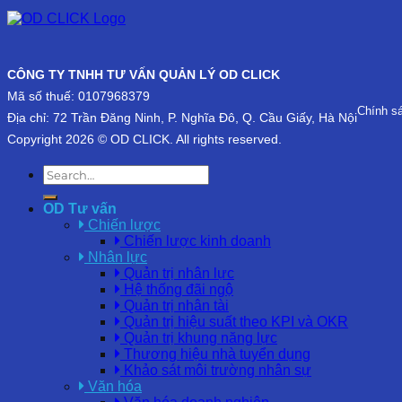
CÔNG TY TNHH TƯ VẤN QUẢN LÝ OD CLICK
Mã số thuế: 0107968379
Chính s
Địa chỉ: 72 Trần Đăng Ninh, P. Nghĩa Đô, Q. Cầu Giấy, Hà Nội
Copyright 2026 © OD CLICK. All rights reserved.
OD Tư vấn
Chiến lược
Chiến lược kinh doanh
Nhân lực
Quản trị nhân lực
Hệ thống đãi ngộ
Quản trị nhân tài
Quản trị hiệu suất theo KPI và OKR
Quản trị khung năng lực
Thương hiệu nhà tuyển dụng
Khảo sát môi trường nhân sự
Văn hóa