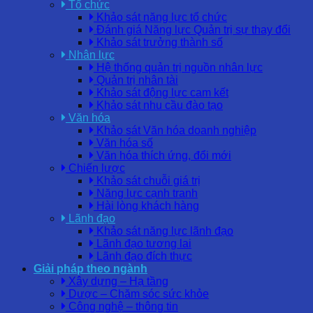
Tổ chức
Khảo sát năng lực tổ chức
Đánh giá Năng lực Quản trị sự thay đổi
Khảo sát trưởng thành số
Nhân lực
Hệ thống quản trị nguồn nhân lực
Quản trị nhân tài
Khảo sát động lực cam kết
Khảo sát nhu cầu đào tạo
Văn hóa
Khảo sát Văn hóa doanh nghiệp
Văn hóa số
Văn hóa thích ứng, đổi mới
Chiến lược
Khảo sát chuỗi giá trị
Năng lực cạnh tranh
Hài lòng khách hàng
Lãnh đạo
Khảo sát năng lực lãnh đạo
Lãnh đạo tương lai
Lãnh đạo đích thực
Giải pháp theo ngành
Xây dựng – Hạ tầng
Dược – Chăm sóc sức khỏe
Công nghệ – thông tin