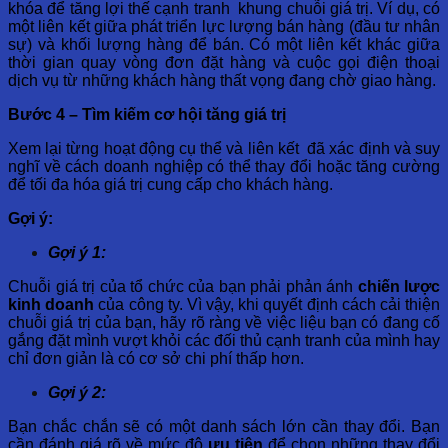
khóa để tăng lợi thế cạnh tranh khung chuỗi giá trị. Ví dụ, có
một liên kết giữa phát triển lực lượng bán hàng (đầu tư nhân
sự) và khối lượng hàng để bán. Có một liên kết khác giữa
thời gian quay vòng đơn đặt hàng và cuộc gọi điện thoại
dịch vụ từ những khách hàng thất vọng đang chờ giao hàng.
Bước 4 – Tìm kiếm cơ hội tăng giá trị
Xem lại từng hoạt động cụ thể và liên kết đã xác định và suy
nghĩ về cách doanh nghiệp có thể thay đổi hoặc tăng cường
để tối đa hóa giá trị cung cấp cho khách hàng.
Gợi ý:
Gợi ý 1:
Chuỗi giá trị của tổ chức của bạn phải phản ánh
chiến lược
kinh doanh
của công ty. Vì vậy, khi quyết định cách cải thiện
chuỗi giá trị của bạn, hãy rõ ràng về việc liệu bạn có đang cố
gắng đặt mình vượt khỏi các đối thủ cạnh tranh của mình hay
chỉ đơn giản là có cơ sở chi phí thấp hơn.
Gợi ý 2:
Bạn chắc chắn sẽ có một danh sách lớn cần thay đổi. Bạn
cần đánh giá rõ về mức độ
ưu tiên
để chọn những thay đổi