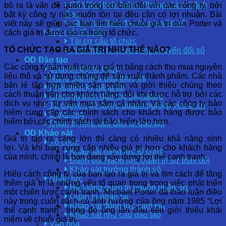
Cố Vấn Hình Ảnh & Phong Cách Lãnh
bỏ ra là vấn đề quan trọng cơ bản đối với các công ty, bởi
Đạo
bất kỳ công ty nào muốn tồn tại đều cần có lợi nhuận. Bài
Năng lực lãnh đạo kỷ nguyên số
viết này sẽ giúp các bạn tìm hiểu chuỗi giá trị của Porter và
Đổi mới tổ chức
cách giá trị được tạo ra trong tổ chức.
Tái cơ cấu tổ chức
TỔ CHỨC TẠO RA GIÁ TRỊ NHƯ THẾ NÀO?
Phát triển tổ chức trong chuyển đổi số
OD Đào tạo
Các công ty sản xuất tạo ra giá trị bằng cách thu mua nguyên
Chuyển đổi tổ chức
liệu thô và sử dụng chúng để sản xuất thành phẩm. Các nhà
Nâng cao hiệu quả thực thi
bán lẻ tập hợp nhiều sản phẩm và giới thiệu chúng theo
Phát triển kỹ năng lõi
cách thuận tiện cho khách hàng, đôi khi được hỗ trợ bởi các
Chương trình đào tạo Signature
dịch vụ như tư vấn mua sắm cá nhân. Và các công ty bảo
12 chuyên đề được doanh nghiệp yêu thích
hiểm cung cấp các chính sách cho khách hàng được bảo
E-training
hiểm bởi các chính sách tái bảo hiểm lớn hơn.
Quản trị hiệu quả đầu tư đào tạo
OD Khảo sát
Giá trị tạo ra càng lớn thì càng có nhiều khả năng sinh
Tổ chức
lợi. Và khi bạn cung cấp nhiều giá trị hơn cho khách hàng
Khảo sát năng lực tổ chức
của mình, chính là bạn đang xây dựng lợi thế cạnh tranh.
Đánh giá Năng lực Quản trị sự thay đổi
Khảo sát trưởng thành số
Hiểu cách công ty của bạn tạo ra giá trị và tìm cách để tăng
Nhân lực
thêm giá trị là những yếu tố quan trọng trong việc phát triển
Hệ thống quản trị nguồn nhân lực
một chiến lược cạnh tranh. Michael Porter đã thảo luận điều
Quản trị nhân tài
này trong cuốn sách có ảnh hưởng của ông năm 1985 “Lợi
Khảo sát động lực cam kết
thế cạnh tranh”, trong đó ông lần đầu tiên giới thiệu khái
Khảo sát nhu cầu đào tạo
niệm về chuỗi giá trị.
Văn hóa