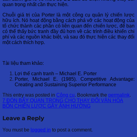
quan trọng nhất cần thực hiện.
Chuỗi giá trị của Porter là một công cụ quản lý chiến lược
hữu ích. Nó hoạt động bằng cách phá vỡ các hoạt động của
tổ chức thành các phần có liên quan đến chiến lược, để bạn
có thể thấy bức tranh đầy đủ hơn về các trình điều khiển chi
phí và các nguồn khác biệt, và sau đó thực hiện các thay đổi
một cách thích hợp.
Tài liệu tham khảo:
Lợi thế cạnh tranh – Michael E. Porter
Porter, Michael E. (1985). Competitive Advantage:
Creating and Sustaining Superior Performance
This entry was posted in
Công cụ
. Bookmark the
permalink
.
7 ĐÒN BẨY QUAN TRỌNG CHO THAY ĐỔI VĂN HÓA
BỐN CHIẾN LƯỢC GÂY ẢNH HƯỞNG
Leave a Reply
You must be
logged in
to post a comment.