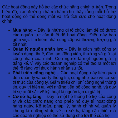
Các hoạt động này hỗ trợ các chức năng chính ở trên. Trong
biểu đồ, các đường chấm chấm cho thấy rằng mỗi hỗ trợ
hoạt động có thể đóng một vai trò tích cực cho hoạt động
chính.
Mua hàng
– Đây là những gì tổ chức làm để có được
các nguồn lực cần thiết để hoạt động. Điều này bao
gồm việc tìm kiếm nhà cung cấp và thương lượng giá
tốt nhất.
Quản lý nguồn nhân lực
– Đây là cách một công ty
tuyển dụng, thuê, đào tạo, động viên, thưởng và giữ lại
công nhân của mình. Con người là một nguồn giá trị
đáng kể, vì vậy các doanh nghiệp có thể tạo ra một lợi
thế rõ ràng với thực hành nhân sự tốt.
Phát triển công nghệ
– Các hoạt động này liên quan
đến quản lý và xử lý thông tin, cũng như bảo vệ cơ sở
tri thức của công ty. Giảm thiểu chi phí công nghệ thông
tin, duy trì hiện tại với những tiến bộ công nghệ, và duy
trì sự xuất sắc về kỹ thuật là nguồn tạo ra giá trị.
Cơ sở hạ tầng
– Đây là một hệ thống hỗ trợ của công
ty và các chức năng cho phép nó duy trì hoạt động
hàng ngày. Kế toán, pháp lý, hành chính và quản lý
chung là những ví dụ về cơ sở hạ tầng cần thiết mà
các doanh nghiệp có thể sử dụng cho lợi thế của họ.