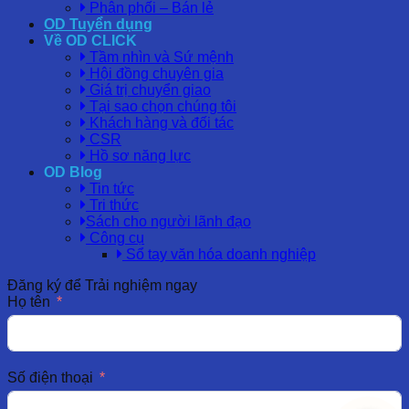
Phân phối – Bán lẻ
OD Tuyển dụng
Về OD CLICK
Tầm nhìn và Sứ mệnh
Hội đồng chuyên gia
Giá trị chuyển giao
Tại sao chọn chúng tôi
Khách hàng và đối tác
CSR
Hồ sơ năng lực
OD Blog
Tin tức
Tri thức
Sách cho người lãnh đạo
Công cụ
Sổ tay văn hóa doanh nghiệp
Đăng ký để Trải nghiệm ngay
Họ tên
Số điện thoại