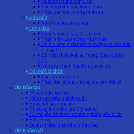
Quản trị khung năng lực
Thương hiệu nhà tuyển dụng
Khảo sát môi trường nhân sự
Văn hóa
Văn hóa doanh nghiệp
Lãnh đạo
Coaching cố vấn chiến lược
Phát Triển Lãnh Đạo Hạt Nhân
Chiến lược phát triển lãnh đạo kế cận trên
các cấp độ
Cố Vấn Hình Ảnh & Phong Cách Lãnh
Đạo
Năng lực lãnh đạo kỷ nguyên số
Đổi mới tổ chức
Tái cơ cấu tổ chức
Phát triển tổ chức trong chuyển đổi số
OD Đào tạo
Chuyển đổi tổ chức
Nâng cao hiệu quả thực thi
Phát triển kỹ năng lõi
Chương trình đào tạo Signature
12 chuyên đề được doanh nghiệp yêu thích
E-training
Quản trị hiệu quả đầu tư đào tạo
OD Khảo sát