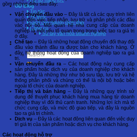
Hồ sơ năng lực
gồm những điều sau đây:
OD Blog
Tin tức
Vận chuyển đầu vào
– Đây là tất cả các quy trình liên
Tri thức
quan đến việc tiếp nhận, lưu trữ và phân phối các đầu
Sách cho người lãnh đạo
vào nội bộ. Mối quan hệ nhà cung cấp của doanh
Công cụ
nghiệp là một yếu tố quan trọng trong việc tạo ra giá trị
Sổ tay văn hóa doanh nghiệp
ở đây.
Chế tạo
– Đây là những hoạt động chuyển đổi thay đổi
đầu vào thành đầu ra được bán cho khách hàng. Ở
đây, hệ thống hoạt động của doanh nghiệp tạo ra giá
trị.
Vận chuyển đầu ra
– Các hoạt động này cung cấp
sản phẩm hoặc dịch vụ của doanh nghiệp cho khách
hàng. Đây là những thứ như bộ sưu tập, lưu trữ và hệ
thống phân phối và chúng có thể là nội bộ hoặc bên
ngoài tổ chức của doanh nghiệp.
Tiếp thị và bán hàng
– Đây là những quy trình sử
dụng để thuyết phục khách hàng mua hàng từ doanh
nghiệp thay vì đối thủ cạnh tranh. Những lợi ích mà tổ
chức cung cấp, và mức độ giao tiếp, và đây là nguồn
tạo ra giá trị chính.
Dịch vụ
– Đây là các hoạt động liên quan đến việc duy
trì giá trị của sản phẩm hoặc dịch vụ cho khách hàng.
Các hoạt động hỗ trợ