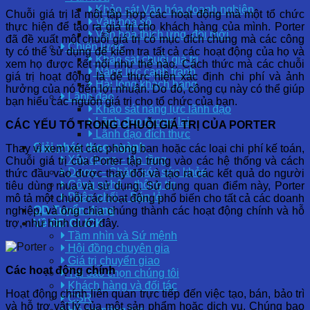
Khảo sát Văn hóa doanh nghiệp
Chuỗi giá trị là một tập hợp các hoạt động mà một tổ chức
Văn hóa số
thực hiện để tạo ra giá trị cho khách hàng của mình. Porter
Văn hóa thích ứng, đổi mới
đã đề xuất một chuỗi giá trị có mục đích chung mà các công
Chiến lược
ty có thể sử dụng để kiểm tra tất cả các hoạt động của họ và
Khảo sát chuỗi giá trị
xem họ được kết nối như thế nào. Cách thức mà các chuỗi
Năng lực cạnh tranh
giá trị hoạt động là để thực hiện xác định chi phí và ảnh
Hài lòng khách hàng
hưởng của nó đến lợi nhuận. Do đó, công cụ này có thể giúp
Lãnh đạo
bạn hiểu các nguồn giá trị cho tổ chức của bạn.
Khảo sát năng lực lãnh đạo
Lãnh đạo tương lai
CÁC YẾU TỐ TRONG CHUỖI GIÁ TRỊ CỦA PORTER
Lãnh đạo đích thực
Giải pháp theo ngành
Thay vì xem xét các phòng ban hoặc các loại chi phí kế toán,
Xây dựng – Hạ tầng
Chuỗi giá trị của Porter tập trung vào các hệ thống và cách
Dược – Chăm sóc sức khỏe
thức đầu vào được thay đổi và tạo ra các kết quả do người
Công nghệ – thông tin
tiêu dùng mua và sử dụng. Sử dụng quan điểm này, Porter
Phân phối – Bán lẻ
mô tả một chuỗi các hoạt động phổ biến cho tất cả các doanh
OD Tuyển dụng
nghiệp, và ông chia chúng thành các hoạt động chính và hỗ
trợ, như hình dưới đây.
Về OD CLICK
Tầm nhìn và Sứ mệnh
Hội đồng chuyên gia
Giá trị chuyển giao
Các hoạt động chính
Tại sao chọn chúng tôi
Khách hàng và đối tác
Hoạt động chính liên quan trực tiếp đến việc tạo, bán, bảo trì
CSR
và hỗ trợ vật lý của một sản phẩm hoặc dịch vụ. Chúng bao