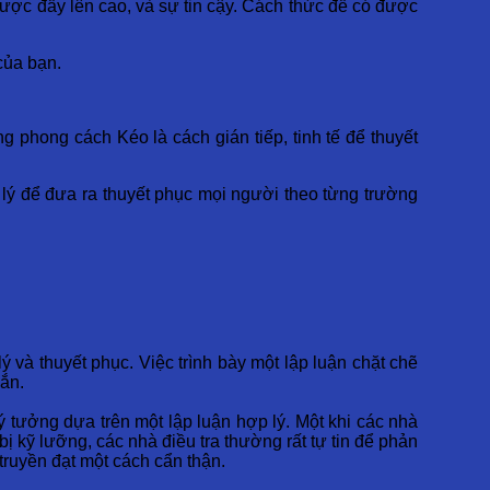
được đẩy lên cao, và sự tin cậy. Cách thức để có được
của bạn.
 phong cách Kéo là cách gián tiếp, tinh tế để thuyết
p lý để đưa ra thuyết phục mọi người theo từng trường
ý và thuyết phục. Việc trình bày một lập luận chặt chẽ
ắn.
ý tưởng dựa trên một lập luận hợp lý. Một khi các nhà
ị kỹ lưỡng, các nhà điều tra thường rất tự tin để phản
truyền đạt một cách cẩn thận.