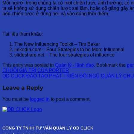
Mỗi người trong chúng ta có một chiến lược ảnh hưởng; có ng
ta sẽ không sử dụng chiến lược sai lầm, hoặc cố gắng gây 
bốn chiến lược ở đúng nơi và vào đúng thời điểm.
Tài liệu tham khảo:
The New Influencing Toolkit – Tim Baker
linkedin.com – Four Strategies to be More Influential
slideshare.net – The four strategies of influence
This entry was posted in
Quản lý - lãnh đạo
. Bookmark the
per
CHUỖI GIÁ TRỊ CỦA PORTER
OD CLICK ĐÀO TẠO PHÁT TRIỂN ĐỘI NGŨ QUẢN LÝ CH
Leave a Reply
You must be
logged in
to post a comment.
CÔNG TY TNHH TƯ VẤN QUẢN LÝ OD CLICK