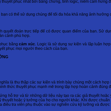
ị thuyết phục nhất bởi bằng chứng, tính logic, niềm cảm hứng 
ch bạn có thể sử dụng chúng để tối đa hóa khả năng ảnh hưởng 
h quyết đoán trực tiếp để có được quan điểm của bạn. Sử dụng
oàn cảnh phù hợp.
 phục bằng
cảm xúc
. Logic là sử dụng sự kiện và lập luận hợ
huyết phục mọi người theo cách của bạn.
ƯỞNG
ghĩa là thu thập các sự kiện và trình bày chúng một cách hợp l
 hình thức thuyết phục mạnh mẽ trong tập hợp hoàn cảnh đúng đ
ng hỗ trợ và từ những dữ liệu này tạo ra các giả thuyết hoặc 
lý thuyết hoặc ý tưởng của họ cho người khác. Khi được chuẩn b
a điều tra viên phụ thuộc vào sự nghiên cứu kỹ lưỡng và được 