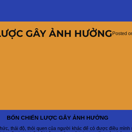
LƯỢC GÂY ẢNH HƯỞNG
Posted 
BỐN CHIẾN LƯỢC GÂY ẢNH HƯỞNG
thức, thái độ, thói quen của người khác để có được điều mìn