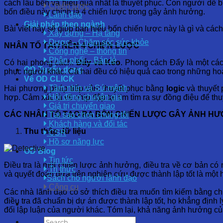
cách lâu bền và hiệu quả nhất là thuyết phục. Con người dễ b
Chiến lược
bốn điều này chính là 4 chiến lược trong gây ảnh hưởng.
Lãnh đạo
Giải pháp theo ngành
Bài viết này sẽ giúp bạn hiểu bốn chiến lược này là gì và cá
Xây dựng – Hạ tầng
Dược – Chăm sóc sức khỏe
NHÂN TỐ TẠO NÊN 4 CHIẾN LƯỢC
Công nghệ – thông tin
Phân phối – Bán lẻ
Có hai phong cách:
Đẩy và Kéo
. Phong cách Đẩy là một các
OD Tuyển dụng
phục người khác. Cả hai đều có hiệu quả cao trong những h
Về OD CLICK
Tầm nhìn và Sứ mệnh
Hai phương pháp tiếp cận: thuyết phục bằng
logic
và thuyết
Hội đồng chuyên gia
hợp. Cảm xúc là về nhịp đập tại tim tìm ra sự đồng điệu để t
Giá trị chuyển giao
CÁC NHÂN TỐ TẠO RA BỐN CHIẾN LƯỢC GÂY ẢNH H
Tại sao chọn chúng tôi
Khách hàng và đối tác
Thu thập dữ liệu
CSR
Hồ sơ năng lực
OD Blog
Tin tức
Điều tra là một chiến lược ảnh hưởng, điều tra về cơ bản có n
Tri thức
và quyết đoán dựa trên nghiên cứu được thành lập tốt là một
Sách cho người lãnh đạo
Công cụ
Các nhà lãnh đạo có sở thích điều tra muốn tìm kiếm bằng chứ
điều tra đã chuẩn bị dự án được thành lập tốt, họ khẳng định 
đối lập luận của người khác. Tóm lại, khả năng ảnh hưởng củ