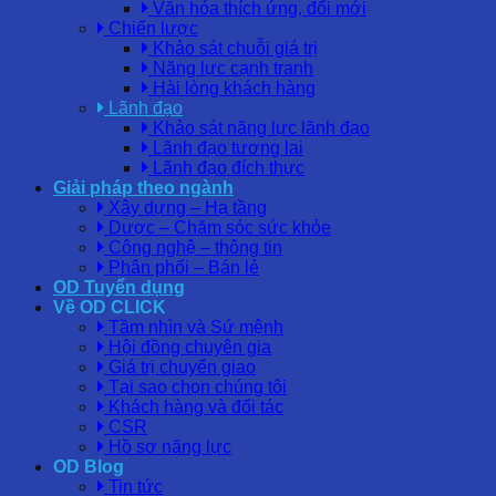
Văn hóa thích ứng, đổi mới
Chiến lược
Khảo sát chuỗi giá trị
Năng lực cạnh tranh
Hài lòng khách hàng
Lãnh đạo
Khảo sát năng lực lãnh đạo
Lãnh đạo tương lai
Lãnh đạo đích thực
Giải pháp theo ngành
Xây dựng – Hạ tầng
Dược – Chăm sóc sức khỏe
Công nghệ – thông tin
Phân phối – Bán lẻ
OD Tuyển dụng
Về OD CLICK
Tầm nhìn và Sứ mệnh
Hội đồng chuyên gia
Giá trị chuyển giao
Tại sao chọn chúng tôi
Khách hàng và đối tác
CSR
Hồ sơ năng lực
OD Blog
Tin tức