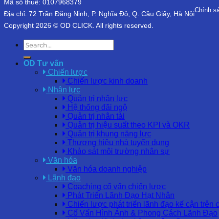
Mã số thuế: 0107968379
Chính s
Địa chỉ: 72 Trần Đăng Ninh, P. Nghĩa Đô, Q. Cầu Giấy, Hà Nội
Copyright 2026 © OD CLICK. All rights reserved.
OD Tư vấn
Chiến lược
Chiến lược kinh doanh
Nhân lực
Quản trị nhân lực
Hệ thống đãi ngộ
Quản trị nhân tài
Quản trị hiệu suất theo KPI và OKR
Quản trị khung năng lực
Thương hiệu nhà tuyển dụng
Khảo sát môi trường nhân sự
Văn hóa
Văn hóa doanh nghiệp
Lãnh đạo
Coaching cố vấn chiến lược
Phát Triển Lãnh Đạo Hạt Nhân
Chiến lược phát triển lãnh đạo kế cận trên 
Cố Vấn Hình Ảnh & Phong Cách Lãnh Đạo