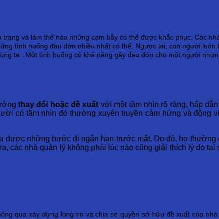
 trạng và làm thế nào những cạm bẫy có thể được khắc phục. Các nhà t
ng tình huống đau đớn nhiều nhất có thể. Ngược lại, con người luôn bị
chúng ta . Một tình huống có khả năng gây đau đớn cho một người nhưng
tưởng
thay đổi hoặc đề xuất
với một tầm nhìn rõ ràng, hấp dẫn
gười có tầm nhìn đó thường xuyên truyền cảm hứng và động vi
ra được những bước đi ngắn hạn trước mắt. Do đó, họ thường q
, các nhà quản lý không phải lúc nào cũng giải thích lý do tạ
hông qua xây dựng lòng tin và chia sẻ quyền sở hữu đề xuất của nhà