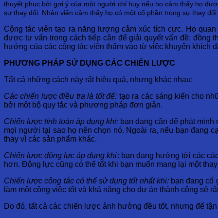
thuyết phục bởi gợi ý của một người chỉ huy nếu họ cảm thấy họ được
sự thay đổi. Nhân viên cảm thấy họ có một cổ phần trong sự thay đổi
Cộng tác viên tạo ra năng lượng cảm xúc tích cực. Họ quan 
được tư vấn trong cách tiếp cận để giải quyết vấn đề; đồng
hưởng của các cộng tác viên thấm vào từ việc khuyến khích 
PHƯƠNG PHÁP SỬ DỤNG CÁC CHIẾN LƯỢC
Tất cả những cách này rất hiệu quả, nhưng khác nhau:
Các chiến lược điều tra là tốt để:
tạo ra các sáng kiến ​​cho n
bởi một bộ quy tắc và phương pháp đơn giản.
Chiến lược tính toán áp dụng khi:
bạn đang cần để phát minh r
mọi người tại sao họ nên chọn nó. Ngoài ra, nếu bạn đang cạ
thay vì các sản phẩm khác.
Chiến lược động lực áp dụng khi
: bạn đang hướng tới các cá
hơn. Động lực cũng có thể tốt khi bạn muốn mang lại một tha
Chiến lược công tác có thể sử dụng tốt nhất khi:
bạn đang cố g
làm một công việc tốt và khả năng cho dự án thành công sẽ rất
Do đó, tất cả các chiến lược ảnh hưởng đều tốt, nhưng để tận 