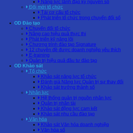
Năng lực lãnh đạo kỷ nguyên số
Đổi mới tổ chức
Tái cơ cấu tổ chức
Phát triển tổ chức trong chuyển đổi số
OD Đào tạo
Chuyển đổi tổ chức
Nâng cao hiệu quả thực thi
Phát triển kỹ năng lõi
Chương trình đào tạo Signature
12 chuyên đề được doanh nghiệp yêu thích
E-training
Quản trị hiệu quả đầu tư đào tạo
OD Khảo sát
Tổ chức
Khảo sát năng lực tổ chức
Đánh giá Năng lực Quản trị sự thay đổi
Khảo sát trưởng thành số
Nhân lực
Hệ thống quản trị nguồn nhân lực
Quản trị nhân tài
Khảo sát động lực cam kết
Khảo sát nhu cầu đào tạo
Văn hóa
Khảo sát Văn hóa doanh nghiệp
Văn hóa số