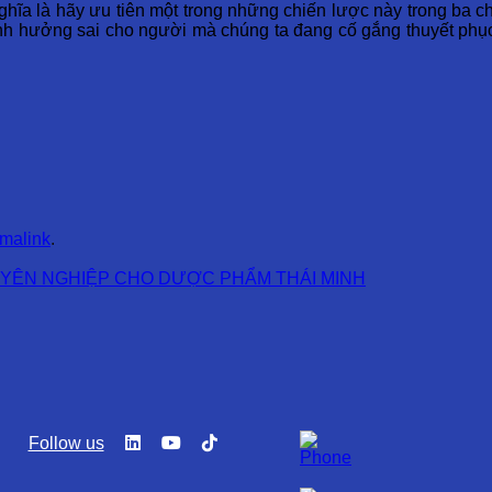
hĩa là hãy ưu tiên một trong những chiến lược này trong ba ch
ảnh hưởng sai cho người mà chúng ta đang cố gắng thuyết phụ
malink
.
UYÊN NGHIỆP CHO DƯỢC PHẨM THÁI MINH
Follow us