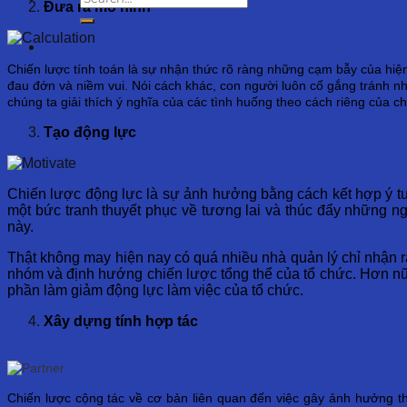
Đưa ra mô hình
Chiến lược tính toán là sự nhận thức rõ ràng những cạm bẫy của hiện
đau đớn và niềm vui. Nói cách khác, con người luôn cố gắng tránh nhữ
chúng ta giải thích ý nghĩa của các tình huống theo cách riêng của 
Tạo động lực
Chiến lược động lực là sự ảnh hưởng bằng cách kết hợp ý 
một bức tranh thuyết phục về tương lai và thúc đẩy những n
này.
Thật không may hiện nay có quá nhiều nhà quản lý chỉ nhận 
nhóm và định hướng chiến lược tổng thể của tổ chức. Hơn nữa
phần làm giảm động lực làm việc của tổ chức.
Xây dựng tính hợp tác
Chiến lược cộng tác về cơ bản liên quan đến việc gây ảnh hưởng t