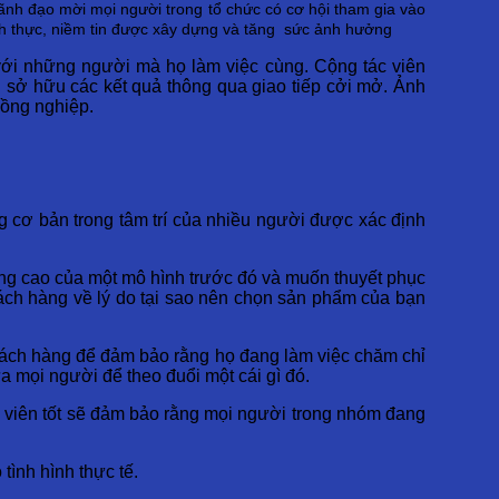
lãnh đạo mời mọi người trong tổ chức có cơ hội tham gia vào
ích thực, niềm tin được xây dựng và tăng sức ảnh hưởng
 với những người mà họ làm việc cùng. Cộng tác viên
n sở hữu các kết quả thông qua giao tiếp cởi mở. Ảnh
đồng nghiệp.
g cơ bản trong tâm trí của nhiều người được xác định
ng cao của một mô hình trước đó và muốn thuyết phục
hách hàng về lý do tại sao nên chọn sản phẩm của bạn
hách hàng để đảm bảo rằng họ đang làm việc chăm chỉ
 mọi người để theo đuổi một cái gì đó.
c viên tốt sẽ đảm bảo rằng mọi người trong nhóm đang
tình hình thực tế.