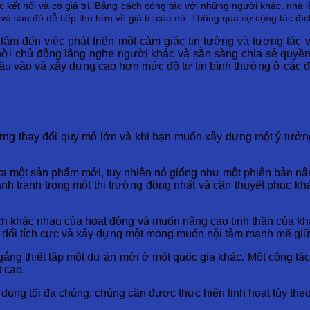
 kết nối và có giá trị. Bằng cách cộng tác với những người khác, nhà 
 và sau đó dễ tiếp thu hơn về giá trị của nó. Thông qua sự cộng tác đ
tâm đến việc phát triển một cảm giác tin tưởng và tương tác
 thời chủ động lắng nghe người khác và sẵn sàng chia sẻ quyề
đầu vào và xây dựng cao hơn mức độ tự tin bình thường ở các 
hững thay đổi quy mô lớn và khi bạn muốn xây dựng một ý tưởn
a một sản phẩm mới, tuy nhiên nó giống như một phiên bản nâ
nh tranh trong một thị trường đồng nhất và cần thuyết phục k
ch khác nhau của hoạt động và muốn nâng cao tinh thần của k
y đổi tích cực và xây dựng một mong muốn nội tâm mạnh mẽ giữa
ắng thiết lập một dự án mới ở một quốc gia khác. Một cộng tá
 cao.
dụng tối đa chúng, chúng cần được thực hiện linh hoạt tùy theo 