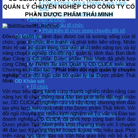
Cố Vấn Hình Ảnh & Phong Cách Lãnh
QUẢN LÝ CHUYÊN NGHIỆP CHO CÔNG TY CỔ
Đạo
PHẦN DƯỢC PHẨM THÁI MINH
Năng lực lãnh đạo kỷ nguyên số
Đổi mới tổ chức
Tái cơ cấu tổ chức
Phát triển tổ chức trong chuyển đổi số
Đội ngũ quản lý, lãnh đạo được coi là xương sống của tổ
OD Đào tạo
chức, giúp tổ chức lớn mạnh và phát triển bền vững. Nhận
Chuyển đổi tổ chức
thức rõ vai trò quan trọng của việc phát triển năng lực và kỹ
Nâng cao hiệu quả thực thi
năng chuyên nghiệp cho đội ngũ quản lý, lãnh đạo. Ban lãnh
Phát triển kỹ năng lõi
đạo Công ty Cổ phần Dược phẩm Thái Minh đã phối hợp
Chương trình đào tạo Signature
cùng Công ty TNHH Tư vấn Quản lý OD CLICK triển khai
12 chuyên đề được doanh nghiệp yêu thích
Chương trình đào tạo:
“Phát triển đội ngũ quản lý chuyên
E-training
nghiệp”
cho đội ngũ cán bộ quản lý tại Dược phẩm Thái
Quản trị hiệu quả đầu tư đào tạo
Minh.
OD Khảo sát
Tổ chức
Với mục tiêu đồng hành cùng doanh nghiệp nhằm nâng cao
Khảo sát năng lực tổ chức
năng lực tổ chức thông qua đào tạo phát triển đội ngũ nhân
Đánh giá Năng lực Quản trị sự thay đổi
sự, OD CLICK đã nghiên cứu và xây dựng chương trình đào
Khảo sát trưởng thành số
tạo phù hợp, hiệu quả nhất cho Dược phẩm Thái Minh. Với
Nhân lực
đội ngũ chuyên gia nhiều kinh nghiệm về Tư vấn và Đào tạo
Hệ thống quản trị nguồn nhân lực
doanh nghiệp, OD CLICK đã phối hợp cùng ban lãnh đạo
Quản trị nhân tài
Dược phẩm Thái Minh triển khai chương trình với 3 chuyên
Khảo sát động lực cam kết
đề đào tạo: Kỹ năng lập kế hoạch & giao việc hiệu quả; Phát
Khảo sát nhu cầu đào tạo
triển năng lực lãnh đạo và Văn hóa giao tiếp nội bộ & Kỹ
Văn hóa