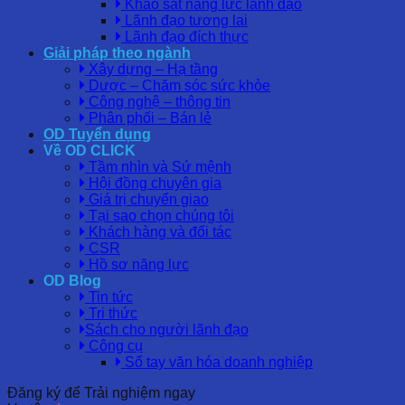
Khảo sát năng lực lãnh đạo
Lãnh đạo tương lai
Lãnh đạo đích thực
Giải pháp theo ngành
Xây dựng – Hạ tầng
Dược – Chăm sóc sức khỏe
Công nghệ – thông tin
Phân phối – Bán lẻ
OD Tuyển dụng
Về OD CLICK
Tầm nhìn và Sứ mệnh
Hội đồng chuyên gia
Giá trị chuyển giao
Tại sao chọn chúng tôi
Khách hàng và đối tác
CSR
Hồ sơ năng lực
OD Blog
Tin tức
Tri thức
Sách cho người lãnh đạo
Công cụ
Sổ tay văn hóa doanh nghiệp
Đăng ký để Trải nghiệm ngay