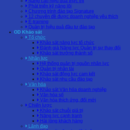
Nâng cao hiệu quả thực thi
Phát triển kỹ năng lõi
Chương trình đào tạo Signature
12 chuyên đề được doanh nghiệp yêu thích
E-training
Quản trị hiệu quả đầu tư đào tạo
OD Khảo sát
Tổ chức
Khảo sát năng lực tổ chức
Đánh giá Năng lực Quản trị sự thay đổi
Khảo sát trưởng thành số
Nhân lực
Hệ thống quản trị nguồn nhân lực
Quản trị nhân tài
Khảo sát động lực cam kết
Khảo sát nhu cầu đào tạo
Văn hóa
Khảo sát Văn hóa doanh nghiệp
Văn hóa số
Văn hóa thích ứng, đổi mới
Chiến lược
Khảo sát chuỗi giá trị
Năng lực cạnh tranh
Hài lòng khách hàng
Lãnh đạo