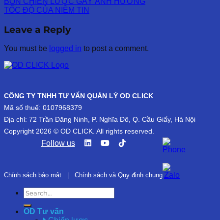
BỐN CHIẾN LƯỢC GÂY ẢNH HƯỞNG
TỐC ĐỘ CỦA NIỀM TIN
Leave a Reply
You must be
logged in
to post a comment.
CÔNG TY TNHH TƯ VẤN QUẢN LÝ OD CLICK
Mã số thuế: 0107968379
Địa chỉ: 72 Trần Đăng Ninh, P. Nghĩa Đô, Q. Cầu Giấy, Hà Nội
Copyright 2026 © OD CLICK. All rights reserved.
Follow us
Chính sách bảo mật
|
Chính sách và Quy định chung
OD Tư vấn