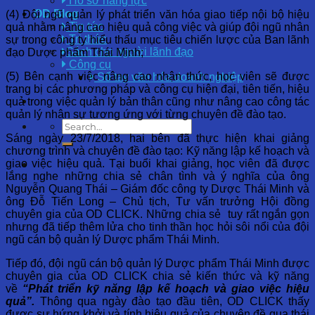
Hồ sơ năng lực
OD Blog
(4) Đội ngũ quản lý phát triển văn hóa giao tiếp nội bộ hiệu
Tin tức
quả nhằm nâng cao hiệu quả công việc và giúp đội ngũ nhân
Tri thức
sự trong công ty hiểu thấu mục tiêu chiến lược của Ban lãnh
Sách cho người lãnh đạo
đạo Dược phẩm Thái Minh;
Công cụ
(5) Bên cạnh việc nâng cao nhận thức, học viên sẽ được
Sổ tay văn hóa doanh nghiệp
trang bị các phương pháp và công cụ hiện đại, tiên tiến, hiệu
quả trong việc quản lý bản thân cũng như nâng cao công tác
quản lý nhân sự tương ứng với từng chuyên đề đào tạo.
Sáng ngày 23/7/2018, hai bên đã thực hiện khai giảng
chương trình và chuyên đề đào tạo: Kỹ năng lập kế hoạch và
giao việc hiệu quả. Tại buổi khai giảng, học viên đã được
lắng nghe những chia sẻ chân tình và ý nghĩa của ông
Nguyễn Quang Thái – Giám đốc công ty Dược Thái Minh và
ông Đỗ Tiến Long – Chủ tịch, Tư vấn trưởng Hội đồng
chuyên gia của OD CLICK. Những chia sẻ tuy rất ngắn gọn
nhưng đã tiếp thêm lửa cho tinh thần học hỏi sôi nổi của đội
ngũ cán bộ quản lý Dược phẩm Thái Minh.
Tiếp đó, đội ngũ cán bộ quản lý Dược phẩm Thái Minh được
chuyên gia của OD CLICK chia sẻ kiến thức và kỹ năng
về
“Phát triển kỹ năng lập kế hoạch và giao việc hiệu
quả”.
Thông qua ngày đào tạo đầu tiên, OD CLICK thấy
được sự hứng khởi và tính hiệu quả của chuyên đề qua thái