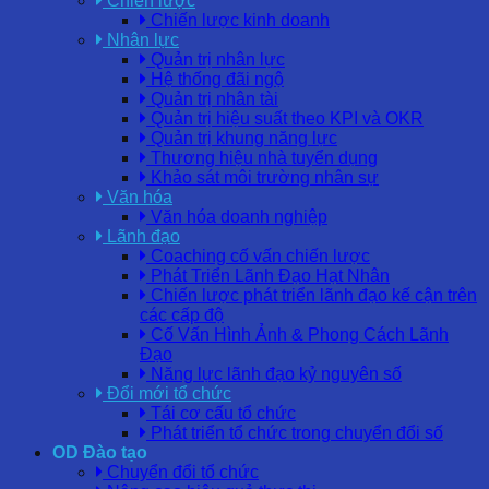
Chiến lược
Chiến lược kinh doanh
Nhân lực
Quản trị nhân lực
Hệ thống đãi ngộ
Quản trị nhân tài
Quản trị hiệu suất theo KPI và OKR
Quản trị khung năng lực
Thương hiệu nhà tuyển dụng
Khảo sát môi trường nhân sự
Văn hóa
Văn hóa doanh nghiệp
Lãnh đạo
Coaching cố vấn chiến lược
Phát Triển Lãnh Đạo Hạt Nhân
Chiến lược phát triển lãnh đạo kế cận trên
các cấp độ
Cố Vấn Hình Ảnh & Phong Cách Lãnh
Đạo
Năng lực lãnh đạo kỷ nguyên số
Đổi mới tổ chức
Tái cơ cấu tổ chức
Phát triển tổ chức trong chuyển đổi số
OD Đào tạo
Chuyển đổi tổ chức