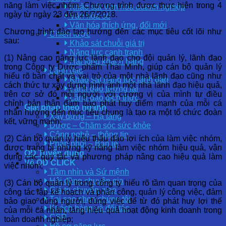
năng làm việc nhóm. Chương trình được thực hiện trong 4
Khảo sát Văn hóa doanh nghiệp
ngày từ ngày 23 đến 26/7/2018.
Văn hóa số
Văn hóa thích ứng, đổi mới
Chương trình đào tạo hướng đến các mục tiêu cốt lõi như
Chiến lược
sau:
Khảo sát chuỗi giá trị
Năng lực cạnh tranh
(1) Nâng cao năng lực lãnh đạo cho đội quản lý, lãnh đạo
Hài lòng khách hàng
trong Công ty Dược phẩm Thái Minh, giúp cán bộ quản lý
Lãnh đạo
hiểu rõ bản chất và vai trò của một nhà lãnh đạo cũng như
Khảo sát năng lực lãnh đạo
cách thức tự xây dựng hình ảnh một nhà lãnh đạo hiệu quả,
Lãnh đạo tương lai
trên cơ sở đó mỗi người với cương vị của mình tự điều
Lãnh đạo đích thực
chỉnh bản thân đảm bảo phát huy điểm mạnh của mỗi cá
Giải pháp theo ngành
nhân hướng đến mục tiêu chung là tạo ra một tổ chức đoàn
Xây dựng – Hạ tầng
kết, vững mạnh;
Dược – Chăm sóc sức khỏe
Công nghệ – thông tin
(2) Cán bộ quản lý hiểu thấu đáo lợi ích của làm việc nhóm,
Phân phối – Bán lẻ
được trang bị những kỹ năng làm việc nhóm hiệu quả, vận
OD Tuyển dụng
dụng các quy tắc và phương pháp nâng cao hiệu quả làm
Về OD CLICK
việc nhóm;
Tầm nhìn và Sứ mệnh
Hội đồng chuyên gia
(3) Cán bộ quản lý trong công ty hiểu rõ tầm quan trọng của
Giá trị chuyển giao
công tác lập kế hoạch và phân công, quản lý công việc, đảm
Tại sao chọn chúng tôi
bảo giao đúng người, đúng việc để từ đó phát huy lợi thế
Khách hàng và đối tác
của mỗi cá nhân, tăng hiệu quả hoạt động kinh doanh trong
CSR
toàn doanh nghiệp;