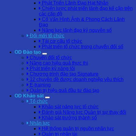
Phát Triển Lãnh Đạo Hạt Nhân
Chiến lược phát triển lãnh đạo kế cận trên
các cấp độ
Cố Vấn Hình Ảnh & Phong Cách Lãnh
Đạo
Năng lực lãnh đạo kỷ nguyên số
Đổi mới tổ chức
Tái cơ cấu tổ chức
Phát triển tổ chức trong chuyển đổi số
OD Đào tạo
Chuyển đổi tổ chức
Nâng cao hiệu quả thực thi
Phát triển kỹ năng lõi
Chương trình đào tạo Signature
12 chuyên đề được doanh nghiệp yêu thích
E-training
Quản trị hiệu quả đầu tư đào tạo
OD Khảo sát
Tổ chức
Khảo sát năng lực tổ chức
Đánh giá Năng lực Quản trị sự thay đổi
Khảo sát trưởng thành số
Nhân lực
Hệ thống quản trị nguồn nhân lực
Quản trị nhân tài