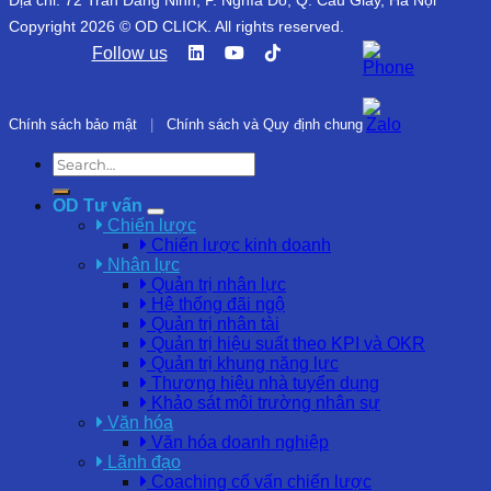
Địa chỉ: 72 Trần Đăng Ninh, P. Nghĩa Đô, Q. Cầu Giấy, Hà Nội
Copyright 2026 © OD CLICK. All rights reserved.
Follow us
Chính sách bảo mật
|
Chính sách và Quy định chung
OD Tư vấn
Chiến lược
Chiến lược kinh doanh
Nhân lực
Quản trị nhân lực
Hệ thống đãi ngộ
Quản trị nhân tài
Quản trị hiệu suất theo KPI và OKR
Quản trị khung năng lực
Thương hiệu nhà tuyển dụng
Khảo sát môi trường nhân sự
Văn hóa
Văn hóa doanh nghiệp
Lãnh đạo
Coaching cố vấn chiến lược