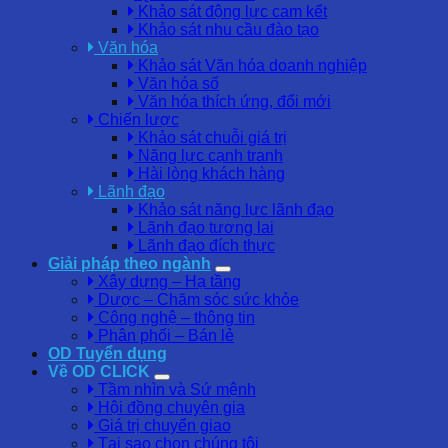
Khảo sát động lực cam kết
Khảo sát nhu cầu đào tạo
Văn hóa
Khảo sát Văn hóa doanh nghiệp
Văn hóa số
Văn hóa thích ứng, đổi mới
Chiến lược
Khảo sát chuỗi giá trị
Năng lực cạnh tranh
Hài lòng khách hàng
Lãnh đạo
Khảo sát năng lực lãnh đạo
Lãnh đạo tương lai
Lãnh đạo đích thực
Giải pháp theo ngành
Xây dựng – Hạ tầng
Dược – Chăm sóc sức khỏe
Công nghệ – thông tin
Phân phối – Bán lẻ
OD Tuyển dụng
Về OD CLICK
Tầm nhìn và Sứ mệnh
Hội đồng chuyên gia
Giá trị chuyển giao
Tại sao chọn chúng tôi