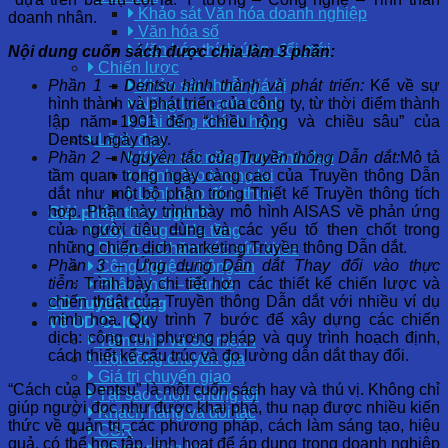
Khảo sát Văn hóa doanh nghiệp
doanh nhân.
Văn hóa số
Văn hóa thích ứng, đổi mới
Nội dung cuốn sách được chia làm 3 phần:
Chiến lược
Phần 1 – Dentsu hình thành và phát triển:
Kể về sự
Khảo sát chuỗi giá trị
hình thành và phát triển của công ty, từ thời điểm thành
Năng lực cạnh tranh
lập năm 1901 đến “chiều rộng và chiều sâu” của
Hài lòng khách hàng
Dentsu ngày nay.
Lãnh đạo
Phần 2 – Nguyên tắc của Truyền thông Dẫn dắt:
Mô tả
Khảo sát năng lực lãnh đạo
tầm quan trọng ngày càng cao của Truyền thông Dẫn
Lãnh đạo tương lai
dắt như một bộ phận trong Thiết kế Truyền thông tích
Lãnh đạo đích thực
hợp. Phần này trình bày mô hình AISAS về phản ứng
Giải pháp theo ngành
của người tiêu dùng và các yếu tố then chốt trong
Xây dựng – Hạ tầng
những chiến dịch marketing Truyền thông Dẫn dắt.
Dược – Chăm sóc sức khỏe
Phần 3 – Ứng dụng Dẫn dắt Thay đổi vào thực
Công nghệ – thông tin
tiễn:
Trình bày chi tiết hơn các thiết kế chiến lược và
Phân phối – Bán lẻ
chiến thuật của Truyền thông Dẫn dắt với nhiều ví dụ
OD Tuyển dụng
minh họa. Quy trình 7 bước để xây dựng các chiến
Về OD CLICK
dịch: công cụ, phương pháp và quy trình hoạch định,
Tầm nhìn và Sứ mệnh
cách thiết kế cấu trúc và đo lường dẫn dắt thay đổi.
Hội đồng chuyên gia
Giá trị chuyển giao
“Cách của Dentsu” là một cuốn sách hay và thú vị. Không chỉ
Tại sao chọn chúng tôi
giúp người đọc như được khai phá, thu nạp được nhiều kiến
Khách hàng và đối tác
thức về quản trị, các phương pháp, cách làm sáng tạo, hiệu
CSR
quả, có thể học tập, linh hoạt để áp dụng trong doanh nghiệp