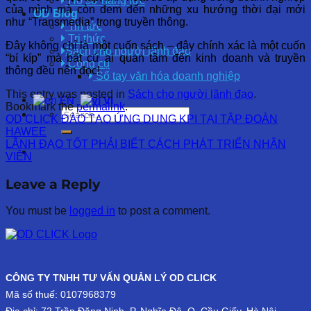
Hồ sơ năng lực
của mình mà còn đem đến những xu hướng thời đại mới
OD Blog
như “Transmedia” trong truyền thông.
Tin tức
Tri thức
Đây không chỉ là một cuốn sách – đây chính xác là một cuốn
Sách cho người lãnh đạo
“bí kíp” mà bất cứ ai quan tâm đến kinh doanh và truyền
Công cụ
thông đều nên đọc!
Sổ tay văn hóa doanh nghiệp
This entry was posted in
Sách cho người lãnh đạo
.
EN
VI
Bookmark the
permalink
.
OD CLICK ĐÀO TẠO ỨNG DỤNG KPI TẠI TẬP ĐOÀN
HAWEE
LÃNH ĐẠO TỐT PHẢI BIẾT CÁCH PHÁT TRIỂN NHÂN
VIÊN
Leave a Reply
You must be
logged in
to post a comment.
CÔNG TY TNHH TƯ VẤN QUẢN LÝ OD CLICK
Mã số thuế: 0107968379