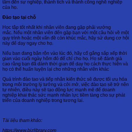
tâm đến sự nghiệp, thành tích và thành công nghề nghiệp
của họ.
Đào tạo tại chỗ
Học tập tốt nhất khi nhân viên đang gặp phải vướng
mắc. Nếu một nhân viên đến gặp bạn với một câu hỏi về một
quy trình hoặc một vấn đề còn khúc mắc, hãy sử dụng cơ hội
này để dạy ngay cho họ.
Nếu bạn đang bận rộn vào lúc đó, hãy cố gắng sắp xếp thời
gian vào cuối ngày hôm đó để chỉ cho họ. Họ sẽ đánh giá
cao rằng bạn đã dành thời gian để dạy họ cách thực hiện và
họ có thể huấn luyện lại cho những nhân viên khác
Quá trình đào tạo và tiếp nhận kiến thức sẽ được tối ưu hóa
trong môi trường lý tưởng và cởi mở, việc đào tạo sẽ trở nên
tự nhiên, điều này sẽ tạo động lực mạnh mẽ để doanh
nghiệp khai thác sức mạnh nhân lực tiềm tàng cho sự phát
triển của doanh nghiệp trong tương lai.
Tài liệu tham khảo:
https://www.bizlibrary.com