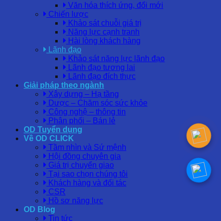
Văn hóa thích ứng, đổi mới
Chiến lược
Khảo sát chuỗi giá trị
Năng lực cạnh tranh
Hài lòng khách hàng
Lãnh đạo
Khảo sát năng lực lãnh đạo
Lãnh đạo tương lai
Lãnh đạo đích thực
Giải pháp theo ngành
Xây dựng – Hạ tầng
Dược – Chăm sóc sức khỏe
Công nghệ – thông tin
Phân phối – Bán lẻ
OD Tuyển dụng
Về OD CLICK
Tầm nhìn và Sứ mệnh
Hội đồng chuyên gia
Giá trị chuyển giao
Tại sao chọn chúng tôi
Khách hàng và đối tác
CSR
Hồ sơ năng lực
OD Blog
Tin tức