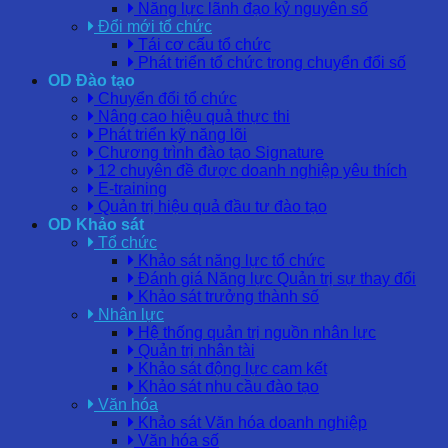
Năng lực lãnh đạo kỷ nguyên số
Đổi mới tổ chức
Tái cơ cấu tổ chức
Phát triển tổ chức trong chuyển đổi số
OD Đào tạo
Chuyển đổi tổ chức
Nâng cao hiệu quả thực thi
Phát triển kỹ năng lõi
Chương trình đào tạo Signature
12 chuyên đề được doanh nghiệp yêu thích
E-training
Quản trị hiệu quả đầu tư đào tạo
OD Khảo sát
Tổ chức
Khảo sát năng lực tổ chức
Đánh giá Năng lực Quản trị sự thay đổi
Khảo sát trưởng thành số
Nhân lực
Hệ thống quản trị nguồn nhân lực
Quản trị nhân tài
Khảo sát động lực cam kết
Khảo sát nhu cầu đào tạo
Văn hóa
Khảo sát Văn hóa doanh nghiệp
Văn hóa số