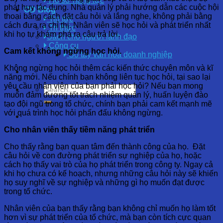
Hồ sơ năng lực
phát huy tác dụng. Nhà quản lý phải hướng dẫn các cuộc hội
OD Blog
thoại bằng cách đặt câu hỏi và lắng nghe, không phải bằng
Tin tức
cách đưa ra chỉ thị. Nhân viên sẽ học hỏi và phát triển nhất
Tri thức
khi họ tự khám phá ra câu trả lời.
Sách cho người lãnh đạo
Công cụ
Cam kết không ngừng học hỏi.
Sổ tay văn hóa doanh nghiệp
Không ngừng học hỏi thêm các kiến thức chuyên môn và kĩ
năng mới. Nếu chính bạn không liên tục học hỏi, tại sao lại
yêu cầu nhân viên của bạn phải học hỏi? Nếu bạn mong
muốn đảm đương tốt trách nhiệm quản lý, huấn luyện đào
tạo đội ngũ trong tổ chức, chính bạn phải cam kết mạnh mẽ
với quá trình học hỏi phấn đấu không ngừng.
Cho nhân viên thấy tiềm năng phát triển
Cho thấy rằng bạn quan tâm đến thành công của họ. Đặt
câu hỏi về con đường phát triển sự nghiệp của họ, hoặc
cách họ thấy vai trò của họ phát triển trong công ty. Ngay cả
khi họ chưa có kế hoạch, nhưng những câu hỏi này sẽ khiến
họ suy nghĩ về sự nghiệp và những gì họ muốn đạt được
trong tổ chức.
Nhân viên của bạn thấy rằng bạn không chỉ muốn họ làm tốt
hơn vì sự phát triển của tổ chức, mà bạn còn tích cực quan