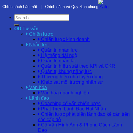
Chính sách bảo mật
|
Chính sách và Quy định chung
OD Tư vấn
Chiến lược
Chiến lược kinh doanh
Nhân lực
Quản trị nhân lực
Hệ thống đãi ngộ
Quản trị nhân tài
Quản trị hiệu suất theo KPI và OKR
Quản trị khung năng lực
Thương hiệu nhà tuyển dụng
Khảo sát môi trường nhân sự
Văn hóa
Văn hóa doanh nghiệp
Lãnh đạo
Coaching cố vấn chiến lược
Phát Triển Lãnh Đạo Hạt Nhân
Chiến lược phát triển lãnh đạo kế cận trên
các cấp độ
Cố Vấn Hình Ảnh & Phong Cách Lãnh
Đạo