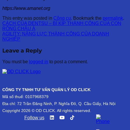
https://www.amanet.org
This entry was posted in
Công cụ
. Bookmark the
permalink
.
CÁCH CỦA DENTSU – BÍ KÍP THÀNH CÔNG CỦA CON
RỒNG CHÂU Á
AGILITY: NĂNG LỰC THÀNH CÔNG CỦA DOANH
NGHIỆP
Leave a Reply
You must be
logged in
to post a comment.
CÔNG TY TNHH TƯ VẤN QUẢN LÝ OD CLICK
Mã số thuế: 0107968379
Địa chỉ: 72 Trần Đăng Ninh, P. Nghĩa Đô, Q. Cầu Giấy, Hà Nội
Copyright 2026 © OD CLICK. All rights reserved.
Follow us