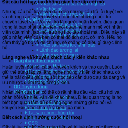
Đặt câu hỏi hay, tạo không gian học tập cởi mở
Khảo sát Văn hóa doanh nghiệp
Văn hóa số
Những câu hỏi tuyệt vời dẫn đến những câu trả lời tuyệt vời,
Văn hóa thích ứng, đổi mới
và những câu trả lời tuyệt vời dẫn đến những cuộc trò
Chiến lược
chuyện tuyệt vời. Với vai trò là người huấn luyện, điều quan
Khảo sát chuỗi giá trị
trọng là bạn phải phát triển mối quan hệ mạnh mẽ với nhân
Năng lực cạnh tranh
viên của mình, tạo môi trường học tập thoải mái. Điều này sẽ
Hài lòng khách hàng
giúp nhân viên của bạn có thái độ tích cực, cởi mở. Nếu họ
Lãnh đạo
cảm thấy gò bó và dè chừng, sẽ chẳng có điều gì được lĩnh
Khảo sát năng lực lãnh đạo
hội.
Lãnh đạo tương lai
Lãnh đạo đích thực
Lắng nghe và khuyến khích các ý kiến khác nhau
Giải pháp theo ngành
Xây dựng – Hạ tầng
Huấn luyện đòi hỏi cả sự khuyến khích và trao quyền. Luôn
Dược – Chăm sóc sức khỏe
giữ thế trung lập và lắng nghe những ý kiến khác nhau, có
Công nghệ – thông tin
thể là trái chiều giúp người học tiếp cận được sự đa dạng và
Phân phối – Bán lẻ
ưu nhược điểm trong từng ý kiến.
OD Tuyển dụng
Nhân viên của bạn có thể có rất nhiều đầu vào, câu hỏi và
Về OD CLICK
phản hồi về nhiều vấn đề khác nhau. Điều quan trọng là họ
Tầm nhìn và Sứ mệnh
biết bạn quan tâm đủ để lắng nghe những gì họ nói và
Hội đồng chuyên gia
khuyến khích họ chia sẻ ý kiến ​​của mình.
Giá trị chuyển giao
Tại sao chọn chúng tôi
Biết cách
định
hướng cuộc hội thoại
Khách hàng và đối tác
CSR
Đây là lúc các kỹ năng giao tiếp và trí tuệ cảm xúc thực sự