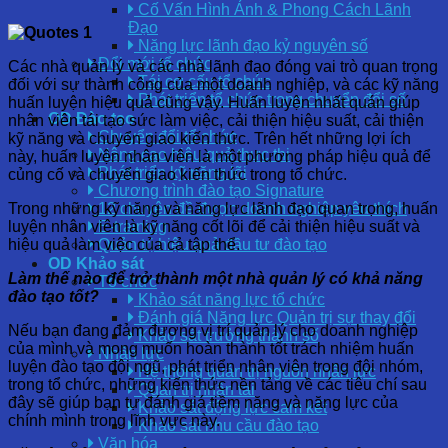
Cố Vấn Hình Ảnh & Phong Cách Lãnh
Đạo
Năng lực lãnh đạo kỷ nguyên số
Đổi mới tổ chức
Các nhà quản lý và các nhà lãnh đạo đóng vai trò quan trọng
Tái cơ cấu tổ chức
đối với sự thành công của một doanh nghiệp, và các kỹ năng
Phát triển tổ chức trong chuyển đổi số
huấn luyện hiệu quả cũng vậy. Huấn luyện nhất quán giúp
OD Đào tạo
nhân viên tái tạo sức làm việc, cải thiện hiệu suất, cải thiện
Chuyển đổi tổ chức
kỹ năng và chuyển giao kiến ​​thức. Trên hết những lợi ích
Nâng cao hiệu quả thực thi
này, huấn luyện nhân viên là một phương pháp hiệu quả để
Phát triển kỹ năng lõi
củng cố và chuyển giao kiến thức trong tổ chức.
Chương trình đào tạo Signature
Trong những kỹ năng và năng lực lãnh đạo quan trọng, huấn
12 chuyên đề được doanh nghiệp yêu thích
luyện nhân viên là kỹ năng cốt lõi để cải thiện hiệu suất và
E-training
hiệu quả làm việc của cả tập thể.
Quản trị hiệu quả đầu tư đào tạo
OD Khảo sát
Làm thế nào để trở thành một nhà quản lý có khả năng
Tổ chức
đào tạo tốt?
Khảo sát năng lực tổ chức
Đánh giá Năng lực Quản trị sự thay đổi
Nếu bạn đang đảm đương vị trí quản lý cho doanh nghiệp
Khảo sát trưởng thành số
của mình và mong muốn hoàn thành tốt trách nhiệm huấn
Nhân lực
luyện đào tạo đội ngũ, phát triển nhân viên trong đội nhóm,
Hệ thống quản trị nguồn nhân lực
trong tổ chức, những kiến thức nền tảng về các tiêu chí sau
Quản trị nhân tài
đây sẽ giúp bạn tự đánh giá tiềm năng và năng lực của
Khảo sát động lực cam kết
chính mình trong lĩnh vực này.
Khảo sát nhu cầu đào tạo
Văn hóa