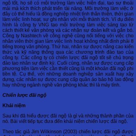
ngộ tốt, họ sẽ có môi trường làm việc hiện đại, tạo sự thoải
mái mà kích thích phát triển tài năng. Môi trường làm việc ở
đây có thể hiểu là đồng nghiệp nhiệt tình thân thiện, thời gian
làm việc linh hoạt, sự ghi nhận với mỗi thành tích. Ví dụ điển
hình là công ty VNG tạo môi trường làm việc sáng tạo từ
cách thiết kế văn phòng và các nhận sự đoàn kết và gắn bó.
Công ty Nashtech về công nghệ cũng nổi tiếng với việc cho
nhân viên thời gian làm việc linh hoạt không nhất định phải 8
tiếng trong văn phòng. Thứ hai, nhân sự được nâng cao kiến
thức và kỹ năng thông qua các chương trình đào tạo của
công ty. Các công ty có chiến lược đãi ngộ tốt sẽ chú trọng
đào tạo nhân sự định kỳ. Cuối cùng, nhân sự được cung cấp
phương tiện làm việc cần thiết cũng là một khoản đãi ngộ phi
tiền tệ. Cụ thể, với những doanh nghiệp sản xuất hay xây
dựng, các nhân sự được cung cấp quần áo bảo hộ lao động
hay những ngành nghề văn phòng khác thì là máy tính.
Chiến lược đãi ngộ
Khái niệm
Sau khi đã hiểu được đãi ngộ là gì và những thành phần của
nó. Bài viết tiếp tục đưa đến khái niệm chiến lược đãi ngộ.
Theo tác giả Jim Wilkinson (2003) chiến lược đãi ngộ được