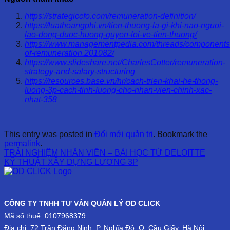
https://strategiccfo.com/remuneration-definition/
https://luathoangphi.vn/tien-thuong-la-gi-khi-nao-nguoi-
lao-dong-duoc-huong-quyen-loi-ve-tien-thuong/
https://www.managementpedia.com/threads/components
of-remuneration.201082/
https://www.slideshare.net/CharlesCotter/remuneration-
strategy-and-salary-structuring
https://resources.base.vn/hr/cach-trien-khai-he-thong-
luong-3p-cach-tinh-luong-cho-nhan-vien-chinh-xac-
nhat-358
This entry was posted in
Đổi mới quản trị
. Bookmark the
permalink
.
TRẢI NGHIỆM NHÂN VIÊN – BÀI HỌC TỪ DELOITTE
KỸ THUẬT XÂY DỰNG LƯƠNG 3P
CÔNG TY TNHH TƯ VẤN QUẢN LÝ OD CLICK
Mã số thuế: 0107968379
Địa chỉ: 72 Trần Đăng Ninh, P. Nghĩa Đô, Q. Cầu Giấy, Hà Nội