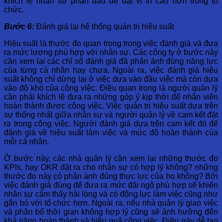
khích lệ nhân sự phấn đấu để đạt vị trí cao hơn trong tổ
chức.
Bước 6:
Đánh giá lại hệ thống quản trị hiệu suất
Hiệu suất là thước đo quan trọng trong việc đánh giá và đưa
ra mức lương phù hợp với nhân sự. Các công ty ở bước này
cần xem lại các chỉ số đánh giá đã phản ánh đúng năng lực
của từng cá nhân hay chưa. Ngoài ra, việc đánh giá hiệu
suất không chỉ dừng lại ở việc dựa vào đầu việc mà còn dựa
vào độ khó của công việc. Điều quan trọng là người quản lý
cần phải khích lệ đưa ra những góp ý kịp thời để nhân viên
hoàn thành được công việc. Việc quản trị hiệu suất dựa trên
sự thống nhất giữa nhân sự và người quản lý về cam kết đặt
ra trong công việc. Người đánh giá dựa trên cam kết đó để
đánh giá về hiệu suất làm việc và mức độ hoàn thành của
mỗi cá nhân.
Ở bước này, các nhà quản lý cần xem lại những thước đo
KPIs, hay OKR đặt ra cho nhân sự có hợp lý không? những
thước đo này có phản ánh đúng thực lực của họ không? Bởi
việc đánh giá đúng để đưa ra mức đãi ngộ phù hợp sẽ khiến
nhân sự cảm thấy hài lòng và có động lực làm việc cũng như
gắn bó với tổ chức hơn. Ngoài ra, nếu nhà quản lý giao việc
và phân bổ thời gian không hợp lý cũng sẽ ảnh hưởng đến
khả năng hoàn thành và hiệu quả công việc. Điều này dễ tạo