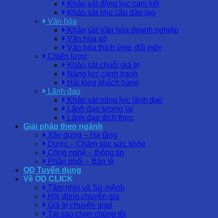
Khảo sát động lực cam kết
Khảo sát nhu cầu đào tạo
Văn hóa
Khảo sát Văn hóa doanh nghiệp
Văn hóa số
Văn hóa thích ứng, đổi mới
Chiến lược
Khảo sát chuỗi giá trị
Năng lực cạnh tranh
Hài lòng khách hàng
Lãnh đạo
Khảo sát năng lực lãnh đạo
Lãnh đạo tương lai
Lãnh đạo đích thực
Giải pháp theo ngành
Xây dựng – Hạ tầng
Dược – Chăm sóc sức khỏe
Công nghệ – thông tin
Phân phối – Bán lẻ
OD Tuyển dụng
Về OD CLICK
Tầm nhìn và Sứ mệnh
Hội đồng chuyên gia
Giá trị chuyển giao
Tại sao chọn chúng tôi