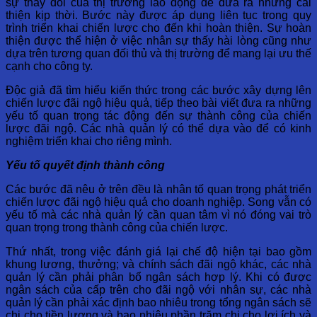
sự thay đổi của thị trường lao động để đưa ra những cải
thiện kịp thời. Bước này được áp dụng liên tục trong quy
trình triển khai chiến lược cho đến khi hoàn thiện. Sự hoàn
thiện được thể hiện ở việc nhân sự thấy hài lòng cũng như
dựa trên tương quan đối thủ và thị trường để mang lại ưu thế
cạnh cho công ty.
Độc giả đã tìm hiểu kiến thức trong các bước xây dựng lên
chiến lược đãi ngộ hiệu quả, tiếp theo bài viết đưa ra những
yếu tố quan trọng tác động đến sự thành công của chiến
lược đãi ngộ. Các nhà quản lý có thể dựa vào để có kinh
nghiệm triển khai cho riêng mình.
Yếu tố quyết định thành công
Các bước đã nêu ở trên đều là nhân tố quan trọng phát triển
chiến lược đãi ngộ hiệu quả cho doanh nghiệp. Song vẫn có
yếu tố mà các nhà quản lý cần quan tâm vì nó đóng vai trò
quan trọng trong thành công của chiến lược.
Thứ nhất, trong việc đánh giá lại chế độ hiện tại bao gồm
khung lương, thưởng; và chính sách đãi ngộ khác, các nhà
quản lý cần phải phân bổ ngân sách hợp lý. Khi có được
ngân sách của cấp trên cho đãi ngộ với nhân sự, các nhà
quản lý cần phải xác định bao nhiêu trong tổng ngân sách sẽ
chi cho tiền lương và bao nhiêu phần trăm chi cho lợi ích và