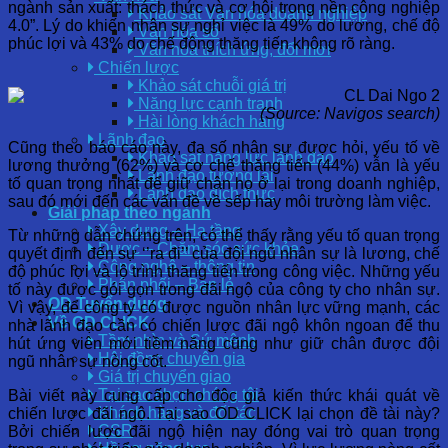
ngành sản xuất: thách thức và cơ hội trong nền công nghiệp
Khảo sát Văn hóa doanh nghiệp
4.0”. Lý do khiến nhân sự nghỉ việc là 49% do lương, chế độ
Văn hóa số
phúc lợi và 43% do chế động thăng tiến không rõ ràng.
Văn hóa thích ứng, đổi mới
Chiến lược
Khảo sát chuỗi giá trị
Năng lực cạnh tranh
(Source: Navigos search)
Hài lòng khách hàng
Lãnh đạo
Cũng theo báo cáo này,
đa số nhân sự được hỏi, yếu tố về
Khảo sát năng lực lãnh đạo
lương thưởng (62%) và cơ chế thăng tiến (44%) vẫn là yếu
Lãnh đạo tương lai
tố quan trọng nhất để giữ chân họ ở lại trong doanh nghiệp,
Lãnh đạo đích thực
sau đó mới đến các vấn đề về sếp hay môi trường làm việc.
Giải pháp theo ngành
Xây dựng – Hạ tầng
Từ những dẫn chứng trên, có thể thấy rằng yếu tố quan trọng
Dược – Chăm sóc sức khỏe
quyết định đến sự ‘’ra đi’’ của đội ngũ nhân sự là lương, chế
Công nghệ – thông tin
độ phúc lợi và lộ trình thăng tiến trong công việc. Những yếu
Phân phối – Bán lẻ
tố này được gói gọn trong đãi ngộ của công ty cho nhân sự.
OD Tuyển dụng
Vì vậy, để công ty có được nguồn nhân lực vững mạnh, các
Về OD CLICK
nhà lãnh đạo cần có chiến lược đãi ngộ khôn ngoan để thu
Tầm nhìn và Sứ mệnh
hút ứng viên mới tiềm năng cũng như giữ chân được đội
Hội đồng chuyên gia
ngũ nhân sự nòng cốt.
Giá trị chuyển giao
Tại sao chọn chúng tôi
Bài viết này cung cấp cho độc giả kiến thức khái quát về
Khách hàng và đối tác
chiến lược đãi ngộ. Tại sao OD CLICK lại chọn đề tài này?
CSR
Bởi chiến lược đãi ngộ hiện nay đóng vai trò quan trọng