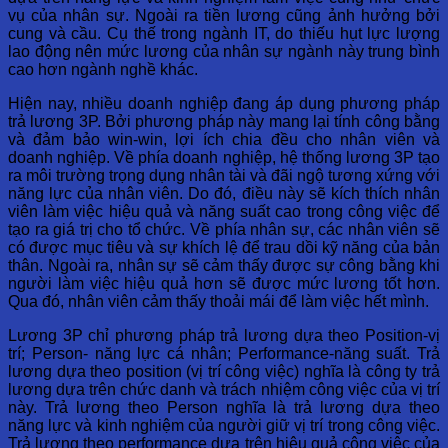
vụ của nhân sự. Ngoài ra tiền lương cũng ảnh hưởng bởi
cung và cầu. Cụ thế trong ngành IT, do thiếu hụt lực lượng
lao động nên mức lương của nhân sự ngành này trung bình
cao hơn ngành nghề khác.
Hiện nay, nhiều doanh nghiệp đang áp dụng phương pháp
trả lương 3P. Bởi phương pháp này mang lại tính công bằng
và đảm bảo win-win, lợi ích chia đều cho nhân viên và
doanh nghiệp. Về phía doanh nghiệp, hệ thống lương 3P tạo
ra môi trường trọng dụng nhân tài và đãi ngộ tương xứng với
năng lực của nhân viên. Do đó, điều này sẽ kích thích nhân
viên làm việc hiệu quả và năng suất cao trong công việc để
tạo ra giá trị cho tổ chức. Về phía nhân sự, các nhân viên sẽ
có được mục tiêu và sự khích lệ để trau dồi kỹ năng của bản
thân. Ngoài ra, nhân sự sẽ cảm thấy được sự công bằng khi
người làm việc hiệu quả hơn sẽ được mức lương tốt hơn.
Qua đó, nhân viên cảm thấy thoải mái để làm việc hết mình.
Lương 3P chỉ phương pháp trả lương dựa theo Position-vị
trí; Person- năng lực cá nhân; Performance-năng suất. Trả
lương dựa theo position (vị trí công việc) nghĩa là công ty trả
lương dựa trên chức danh và trách nhiệm công việc của vị trí
này. Trả lương theo Person nghĩa là trả lương dựa theo
năng lực và kinh nghiệm của người giữ vị trí trong công việc.
Trả lương theo performance dựa trên hiệu quả công việc của