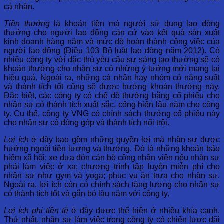
cá nhân.
Tiền thưởng
là khoản tiền mà người sử dụng lao động
thưởng cho người lao động căn cứ vào kết quả sản xuất
kinh doanh hàng năm và mức độ hoàn thành công việc của
người lao động (Điều 103 Bộ luật lao động năm 2012). Có
nhiều công ty với đặc thù yêu cầu sự sáng tạo thường sẽ có
khoản thưởng cho nhân sự có những ý tưởng mới mang lại
hiệu quả. Ngoài ra, những cá nhân hay nhóm có năng suất
và thành tích tốt cũng sẽ được hưởng khoản thường này.
Đặc biệt, các công ty có chế độ thưởng bằng cổ phiếu cho
nhân sự có thành tích xuất sắc, cống hiến lâu năm cho công
ty. Cụ thể, công ty VNG có chính sách thưởng cổ phiếu này
cho nhân sự có đóng góp và thành tích nổi trội.
Lợi ích
ở đây bao gồm những quyền lợi mà nhân sự được
hưởng ngoài tiền lương và thưởng. Đó là những khoản bảo
hiểm xã hội; xe đưa đón cán bộ công nhân viên nếu nhân sự
phải làm việc ở xa; chương trình tập luyện miễn phí cho
nhân sự như gym và yoga; phục vụ ăn trưa cho nhân sự.
Ngoài ra, lợi ích còn có chính sách tăng lương cho nhân sự
có thành tích tốt và gắn bó lâu năm với công ty.
Lợi ích phi tiền tệ
ở đây được thể hiện ở nhiều khía cạnh.
Thứ nhất, nhân sự làm việc trong công ty có chiến lược đãi