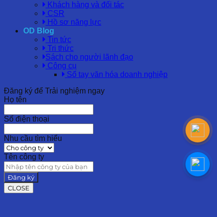
Khách hàng và đối tác
CSR
Hồ sơ năng lực
OD Blog
Tin tức
Tri thức
Sách cho người lãnh đạo
Công cụ
Sổ tay văn hóa doanh nghiệp
Đăng ký để Trải nghiệm ngay
Họ tên
Số điện thoại
Nhu cầu tìm hiểu
Tên công ty
Đăng ký
CLOSE