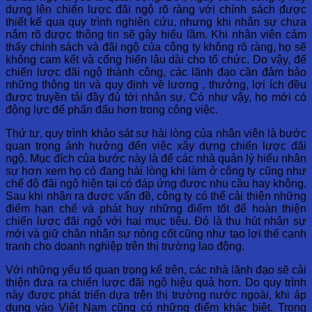
dựng lên chiến lược đãi ngộ rõ ràng với chính sách được
thiết kế qua quy trình nghiên cứu, nhưng khi nhân sự chưa
nắm rõ được thông tin sẽ gây hiểu lầm. Khi nhân viên cảm
thấy chính sách và đãi ngộ của công ty không rõ ràng, họ sẽ
không cam kết và cống hiến lâu dài cho tổ chức. Do vậy, để
chiến lược đãi ngộ thành công, các lãnh đạo cần đảm bảo
những thông tin và quy định về lương , thưởng, lợi ích đều
được truyền tải đầy đủ tới nhân sự. Có như vậy, họ mới có
động lực để phấn đấu hơn trong công việc.
Thứ tư, quy trình khảo sát sự hài lòng của nhân viên là bước
quan trọng ảnh hưởng đến việc xây dựng chiến lược đãi
ngộ. Mục đích của bước này là để các nhà quản lý hiểu nhân
sự hơn xem họ có đang hài lòng khi làm ở công ty cũng như
chế độ đãi ngộ hiện tại có đáp ứng được nhu cầu hay không.
Sau khi nhận ra được vấn đề, công ty có thể cải thiện những
điểm hạn chế và phát huy những điểm tốt để hoàn thiện
chiến lược đãi ngộ với hai mục tiêu. Đó là thu hút nhân sự
mới và giữ chân nhân sự nòng cốt cũng như tạo lợi thế cạnh
tranh cho doanh nghiệp trên thị trường lao động.
Với những yếu tố quan trọng kể trên, các nhà lãnh đạo sẽ cải
thiện đưa ra chiến lược đãi ngộ hiệu quả hơn. Do quy trình
này được phát triển dựa trên thị trường nước ngoài, khi áp
dụng vào Việt Nam cũng có những điểm khác biệt. Trong