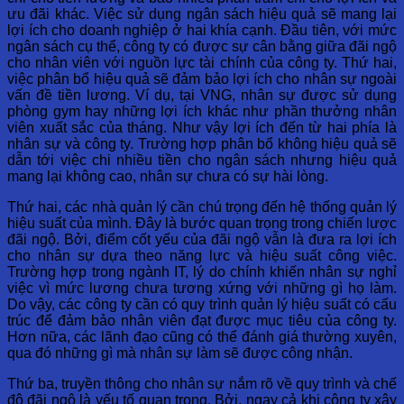
ưu đãi khác. Việc sử dụng ngân sách hiệu quả sẽ mang lại
lợi ích cho doanh nghiệp ở hai khía cạnh. Đầu tiên, với mức
ngân sách cụ thể, công ty có được sự cân bằng giữa đãi ngộ
cho nhân viên với nguồn lực tài chính của công ty. Thứ hai,
việc phân bổ hiệu quả sẽ đảm bảo lợi ích cho nhân sự ngoài
vấn đề tiền lương. Ví dụ, tại VNG, nhân sự được sử dụng
phòng gym hay những lợi ích khác như phần thưởng nhân
viên xuất sắc của tháng. Như vậy lợi ích đến từ hai phía là
nhân sự và công ty. Trường hợp phân bổ không hiệu quả sẽ
dẫn tới việc chi nhiều tiền cho ngân sách nhưng hiệu quả
mang lại không cao, nhân sự chưa có sự hài lòng.
Thứ hai, các nhà quản lý cần chú trọng đến hệ thống quản lý
hiệu suất của mình. Đây là bước quan trọng trong chiến lược
đãi ngộ. Bởi, điểm cốt yếu của đãi ngộ vẫn là đưa ra lợi ích
cho nhân sự dựa theo năng lực và hiệu suất công việc.
Trường hợp trong ngành IT, lý do chính khiến nhân sự nghỉ
việc vì mức lương chưa tương xứng với những gì họ làm.
Do vậy, các công ty cần có quy trình quản lý hiệu suất có cấu
trúc để đảm bảo nhân viên đạt được mục tiêu của công ty.
Hơn nữa, các lãnh đạo cũng có thể đánh giá thường xuyên,
qua đó những gì mà nhân sự làm sẽ được công nhận.
Thứ ba, truyền thông cho nhân sự nắm rõ về quy trình và chế
độ đãi ngộ là yếu tố quan trọng. Bởi, ngay cả khi công ty xây