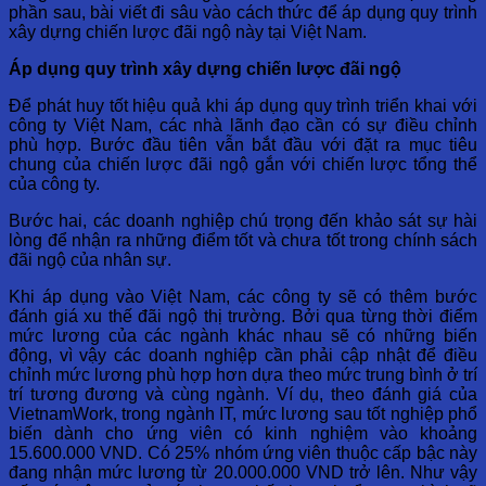
phần sau, bài viết đi sâu vào cách thức để áp dụng quy trình
xây dựng chiến lược đãi ngộ này tại Việt Nam.
Áp dụng quy trình xây dựng chiến lược đãi ngộ
Để phát huy tốt hiệu quả khi áp dụng quy trình triển khai với
công ty Việt Nam, các nhà lãnh đạo cần có sự điều chỉnh
phù hợp. Bước đầu tiên vẫn bắt đầu với đặt ra mục tiêu
chung của chiến lược đãi ngộ gắn với chiến lược tổng thể
của công ty.
Bước hai, các doanh nghiệp chú trọng đến khảo sát sự hài
lòng để nhận ra những điểm tốt và chưa tốt trong chính sách
đãi ngộ của nhân sự.
Khi áp dụng vào Việt Nam, các công ty sẽ có thêm bước
đánh giá xu thế đãi ngộ thị trường. Bởi qua từng thời điểm
mức lương của các ngành khác nhau sẽ có những biến
động, vì vậy các doanh nghiệp cần phải cập nhật để điều
chỉnh mức lương phù hợp hơn dựa theo mức trung bình ở trí
trí tương đương và cùng ngành. Ví dụ, theo đánh giá của
VietnamWork,
trong ngành IT,
mức lương sau tốt nghiệp phổ
biến dành cho ứng viên có kinh nghiệm vào khoảng
15.600.000 VND. Có 25% nhóm ứng viên thuộc cấp bậc này
đang nhận mức lương từ 20.000.000 VND trở lên. Như vậy