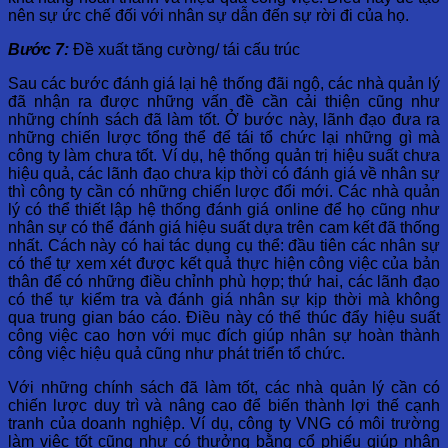
nên sự ức chế đối với nhân sự dẫn đến sự rời đi của họ.
Bước 7:
Đề xuất tăng cường/ tái cấu trúc
Sau các bước đánh giá lại hệ thống đãi ngộ, các nhà quản lý
đã nhận ra được những vấn đề cần cải thiện cũng như
những chính sách đã làm tốt. Ở bước này, lãnh đạo đưa ra
những chiến lược tổng thể để tái tổ chức lại những gì mà
công ty làm chưa tốt. Ví dụ, hệ thống quản trị hiệu suất chưa
hiệu quả, các lãnh đạo chưa kịp thời có đánh giá về nhân sự
thì công ty cần có những chiến lược đổi mới. Các nhà quản
lý có thể thiết lập hệ thống đánh giá online để họ cũng như
nhân sự có thể đánh giá hiệu suất dựa trên cam kết đã thống
nhất. Cách này có hai tác dụng cụ thể: đầu tiên các nhân sự
có thể tự xem xét được kết quả thực hiện công việc của bản
thân để có những điều chỉnh phù hợp; thứ hai, các lãnh đạo
có thể tự kiểm tra và đánh giá nhân sự kịp thời mà không
qua trung gian báo cáo. Điều này có thể thúc đẩy hiệu suất
công việc cao hơn với mục đích giúp nhân sự hoàn thành
công việc hiệu quả cũng như phát triển tổ chức.
Với những chính sách đã làm tốt, các nhà quản lý cần có
chiến lược duy trì và nâng cao để biến thành lợi thế cạnh
tranh của doanh nghiệp. Ví dụ, công ty VNG có môi trường
làm việc tốt cũng như có thưởng bằng cổ phiếu giúp nhân