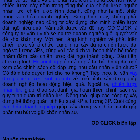
chiến lược này nằm trong tổng thể của chiến lược nguồn
nhân lực, chiến lược kinh doanh, cũng như là một phần
trong văn hóa doanh nghiệp. Song hiện nay, không phải
doanh nghiệp nào cũng tự xây dựng cho mình chiến lược
đãi ngộ hiệu quả. Nắm bắt được vấn đề này, OD CLICK là
công ty tư vấn uy tín sẽ hỗ trợ doanh nghiệp giải quyết vấn
đề khó khăn này. Với nền tảng kinh nghiệm về phát triển
chiến lược và tổ chức, cũng như xây dựng chiến lược đãi
ngộ và lương 3Ps, cùng với các dịch vụ hoàn thiện hệ thống
nhằm đảm bảo chiến lược đãi ngộ thành công. Đầu tiên,
chương trình
Hr auditing
giúp đánh giá lại hệ thống đãi ngộ
xem các chính sách đã đáp ứng nhu cầu nhân viên chưa?
Có đảm bảo quyền lợi cho họ không? Tiếp theo, tư vấn
xây
dựng chiến lược kinh doanh
với mô hình xây dựng giúp
doanh nghiệp hoạt động hiệu quả. Ngoài ra,
chiến lược
nhân lực
giúp khảo sát đánh giá hoàn thiện chính sách và
quy trình quản trị nhân lực. Đồng thời giúp các công ty xây
dựng hệ thống quản trị hiệu suất KPIs, lương 3P. Cuối cùng,
văn hóa doanh nghiệp
giúp xây dựng văn hóa mạnh góp
phần thu hút và giữ chân nhân sự.
OD CLICK biên tập
Nguồn tham khảo