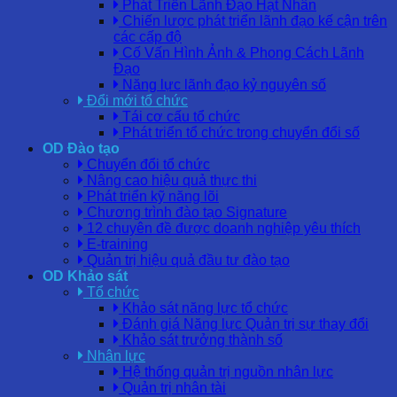
Phát Triển Lãnh Đạo Hạt Nhân
Chiến lược phát triển lãnh đạo kế cận trên
các cấp độ
Cố Vấn Hình Ảnh & Phong Cách Lãnh
Đạo
Năng lực lãnh đạo kỷ nguyên số
Đổi mới tổ chức
Tái cơ cấu tổ chức
Phát triển tổ chức trong chuyển đổi số
OD Đào tạo
Chuyển đổi tổ chức
Nâng cao hiệu quả thực thi
Phát triển kỹ năng lõi
Chương trình đào tạo Signature
12 chuyên đề được doanh nghiệp yêu thích
E-training
Quản trị hiệu quả đầu tư đào tạo
OD Khảo sát
Tổ chức
Khảo sát năng lực tổ chức
Đánh giá Năng lực Quản trị sự thay đổi
Khảo sát trưởng thành số
Nhân lực
Hệ thống quản trị nguồn nhân lực
Quản trị nhân tài