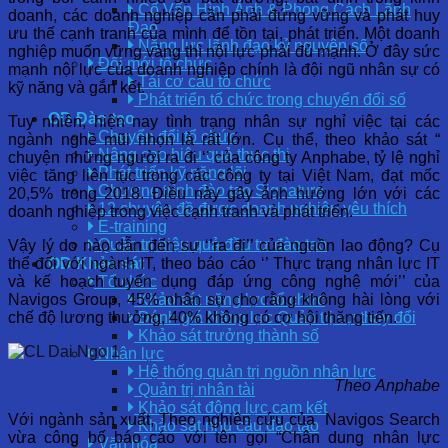
Cố Vấn Hình Ảnh & Phong Cách Lãnh
doanh, các doanh nghiệp cần phải đứng vững và phát huy
Đạo
ưu thế cạnh tranh của mình để tồn tại, phát triển. Một doanh
Năng lực lãnh đạo kỷ nguyên số
nghiệp muốn vững vàng thì nội lực phải đủ mạnh. Ở đây sức
Đổi mới tổ chức
mạnh nội lực của doanh nghiệp chính là đội ngũ nhân sự có
Tái cơ cấu tổ chức
kỹ năng và gắn kết.
Phát triển tổ chức trong chuyển đổi số
OD Đào tạo
Tuy nhiên, hiện nay tình trạng nhân sự nghỉ việc tại các
Chuyển đổi tổ chức
ngành nghề mũi nhọn là rất lớn. Cụ thể, theo khảo sát “
Nâng cao hiệu quả thực thi
chuyện những người ra đi ‘’ của công ty Anphabe, tỷ lệ nghỉ
Phát triển kỹ năng lõi
việc tăng liên tục trong các công ty tại Việt Nam, đạt mốc
Chương trình đào tạo Signature
20,5% trong 2018. Điều này gây ảnh hưởng lớn với các
12 chuyên đề được doanh nghiệp yêu thích
doanh nghiệp trong việc cạnh tranh và phát triển.
E-training
Quản trị hiệu quả đầu tư đào tạo
Vậy lý do nào dẫn đến sự ‘’ra đi’’ của nguồn lao động? Cụ
thể đối với ngành IT, theo báo cáo ‘’ Thực trạng nhân lực IT
OD Khảo sát
và kế hoạch tuyển dụng đáp ứng công nghệ mới’’ của
Tổ chức
Navigos Group, 45% nhân sự cho rằng không hài lòng với
Khảo sát năng lực tổ chức
chế độ lương thưởng, 40% không có cơ hội thăng tiến.
Đánh giá Năng lực Quản trị sự thay đổi
Khảo sát trưởng thành số
Nhân lực
Hệ thống quản trị nguồn nhân lực
Theo Anphabe
Quản trị nhân tài
Khảo sát động lực cam kết
Với ngành sản xuất, Theo nghiên cứu của
Navigos Search
Khảo sát nhu cầu đào tạo
vừa công bố báo cáo với tên gọi “Chân dung nhân lực
Văn hóa