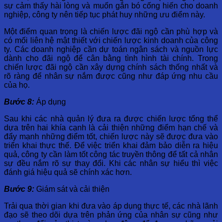
sự cảm thấy hài lòng và muốn gắn bó cống hiến cho doanh
nghiệp, công ty nên tiếp tục phát huy những ưu điểm này.
Một điểm quan trọng là chiến lược đãi ngộ cần phù hợp và
có mối liên hệ mật thiết với chiến lược kinh doanh của công
ty. Các doanh nghiệp cần dự toán ngân sách và nguồn lực
dành cho đãi ngộ để cân bằng tình hình tài chính. Trong
chiến lược đãi ngộ cần xây dựng chính sách thống nhất và
rõ ràng để nhân sự nắm được cũng như đáp ứng nhu cầu
của họ.
Bước 8:
Áp dụng
Sau khi các nhà quản lý đưa ra được chiến lược tổng thể
dựa trên hai khía cạnh là cải thiện những điểm hạn chế và
đẩy mạnh những điểm tốt, chiến lược này sẽ được đưa vào
triển khai thực thế. Để việc triển khai đảm bảo diễn ra hiệu
quả, công ty cần làm tốt công tác truyền thông để tất cả nhân
sự đều nắm rõ sự thay đổi. Khi các nhân sự hiểu thì việc
đánh giá hiệu quả sẽ chính xác hơn.
Bước 9:
Giám sát và cải thiện
Trải qua thời gian khi đưa vào áp dụng thực tế, các nhà lãnh
đạo sẽ theo dõi dựa trên phản ứng của nhân sự cũng như