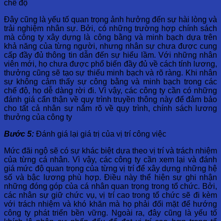
chế độ
Đây cũng là yếu tố quan trọng ảnh hưởng đến sự hài lòng và
trải nghiệm nhân sự. Bởi, có những trường hợp chính sách
mà công ty xây dựng là công bằng và minh bạch dựa trên
khả năng của từng người, nhưng nhân sự chưa được cung
cấp đầy đủ thông tin dẫn đến sự hiểu lầm. Với những nhân
viên mới, họ chưa được phổ biến đầy đủ về cách tính lương,
thưởng cũng sẽ tạo sự thiếu minh bạch và rõ ràng. Khi nhân
sự không cảm thấy sự công bằng và minh bạch trong các
chế độ, họ dễ dàng rời đi. Vì vậy, các công ty cần có những
đánh giá cẩn thận về quy trình truyền thông này để đảm bảo
cho tất cả nhân sự nắm rõ về quy trình, chính sách lương
thưởng của công ty
Bước 5:
Đánh giá lại giá trị của vị trí công việc
Mức đãi ngộ sẽ có sự khác biệt dựa theo vị trí và trách nhiệm
của từng cá nhân. Vì vậy, các công ty cần xem lại và đánh
giá mức độ quan trọng của từng vị trí để xây dựng những hệ
số và bậc lương phù hợp. Điều này thể hiện sự ghi nhận
những đóng góp của cá nhân quan trọng trong tổ chức. Bởi,
các nhân sự giữ chức vụ, vị trí cao trong tổ chức sẽ đi kèm
với trách nhiệm và khó khăn mà họ phải đối mặt để hướng
công ty phát triển bền vững. Ngoài ra, đây cũng là yếu tố