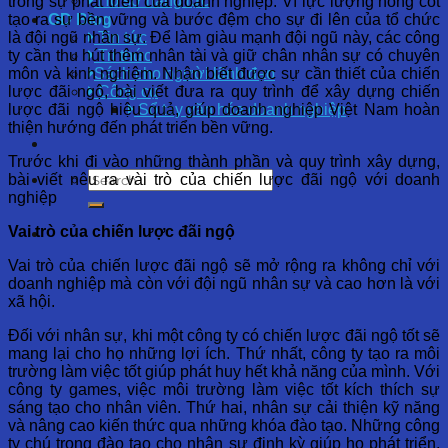
Hồ sơ năng lực
trong sự phát triển của doanh nghiệp. Vì lực lượng nòng cốt
tạo ra sự bền vững và bước đệm cho sự đi lên của tổ chức
OD Blog
là đội ngũ nhân sự. Để làm giàu mạnh đội ngũ này, các công
Tin tức
ty cần thu hút thêm nhân tài và giữ chân nhân sự có chuyên
Tri thức
môn và kinh nghiệm. Nhận biết được sự cần thiết của chiến
Sách cho người lãnh đạo
lược đãi ngộ, bài viết đưa ra quy trình để xây dựng chiến
Công cụ
lược đãi ngộ hiệu quả, giúp doanh nghiệp Việt Nam hoàn
Sổ tay văn hóa doanh nghiệp
thiện hướng đến phát triển bền vững.
Trước khi đi vào những thành phần và quy trình xây dựng,
bài viết nêu ra vài trò của chiến lược đãi ngộ với doanh
nghiệp
Vai trò của chiến lược đãi ngộ
Vai trò của chiến lược đãi ngộ sẽ mở rộng ra không chỉ với
doanh nghiệp mà còn với đội ngũ nhân sự và cao hơn là với
xã hội.
Đối với nhân sự, khi một công ty có chiến lược đãi ngộ tốt sẽ
mang lại cho họ những lợi ích. Thứ nhất, công ty tạo ra môi
trường làm việc tốt giúp phát huy hết khả năng của mình. Với
công ty games, việc môi trường làm việc tốt kích thích sự
sáng tạo cho nhân viên. Thứ hai, nhân sự cải thiện kỹ năng
và nâng cao kiến thức qua những khóa đào tạo. Những công
ty chú trọng đào tạo cho nhân sự định kỳ giúp họ phát triển,