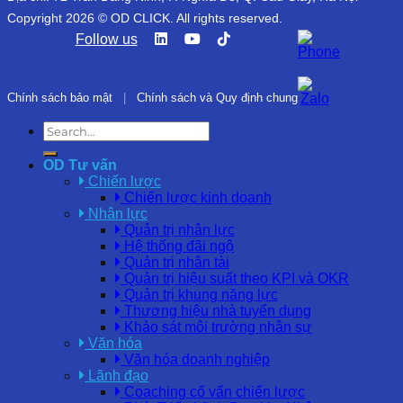
Copyright 2026 © OD CLICK. All rights reserved.
Follow us
Chính sách bảo mật
|
Chính sách và Quy định chung
OD Tư vấn
Chiến lược
Chiến lược kinh doanh
Nhân lực
Quản trị nhân lực
Hệ thống đãi ngộ
Quản trị nhân tài
Quản trị hiệu suất theo KPI và OKR
Quản trị khung năng lực
Thương hiệu nhà tuyển dụng
Khảo sát môi trường nhân sự
Văn hóa
Văn hóa doanh nghiệp
Lãnh đạo
Coaching cố vấn chiến lược