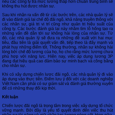
nếu các công ty trả mức lương thấp hơn chuẩn trung bình sẽ
không thu hút được nhân sự.
Sau khi nhận ra vấn đề từ các bước trên, các nhà quản lý sẽ
đi vào đánh giá lại chế độ đãi ngộ, khả năng truyền thông với
các nhân sự, giá trị vị trí cũng như quản trị hiệu suất của
công ty. Các bước đánh giá lại này nhằm tìm lỗ hổng tạo ra
những vấn đề dẫn tới sự không hài lòng của nhân sự. Từ
đó, các nhà quản lý sẽ đưa ra những đề xuất với hai mục
tiêu, đầu tiên là giải quyết vấn đề, tiếp theo là đẩy mạnh và
phát huy những điểm tốt. Thông thường, nhân sự không hài
lòng bởi chế độ lương của họ, họ cho rằng mức lương chưa
phù hợp với năng lực. Hiện nay, việc áp dụng lương 3P
đang đạt hiệu quả cao đảm bảo sự minh bạch và công bằng
cho nhân sự.
Khi có xây dựng chiến lược đãi ngộ, các nhà quản lý đi vào
áp dụng vào thực tiễn. Điểm lưu ý đối với các doanh nghiệp
Việt Nam cần phải có sự giám sát và đánh giá thường xuyên
để có những thay đổi kịp thời.
Kết luận
Chiến lược đãi ngộ là trọng tâm trong việc xây dựng tổ chức
vững mạnh. Bởi đây là yếu tố quyết định đến việc thu hút
nhân sự tài năng và giữ chân lực lượng nòng cốt. Hơn nữa,