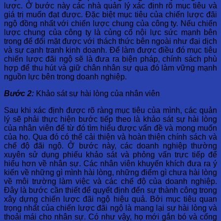
lược. Ở bước này các nhà quản lý xác định rõ mục tiêu và
giá trị muốn đạt được. Đặc biệt mục tiêu của chiến lược đãi
ngộ đồng nhất với chiến lược chung của công ty. Nếu chiến
lược chung của công ty là củng cố nội lực sức mạnh bên
trong để đối mặt được với thách thức bên ngoài như đại dịch
và sự cạnh tranh kinh doanh. Để làm được điều đó mục tiêu
chiến lược đãi ngộ sẽ là đưa ra biện pháp, chính sách phù
hợp để thu hút và giữ chân nhân sự qua đó làm vững mạnh
nguồn lực bên trong doanh nghiệp.
Bước 2:
Khảo sát sự hài lòng của nhân viên
Sau khi xác định được rõ ràng mục tiêu của mình, các quản
lý sẽ phải thực hiện bước tiếp theo là khảo sát sự hài lòng
của nhân viên để từ đó tìm hiểu được vấn đề và mong muốn
của họ. Qua đó có thể cải thiện và hoàn thiện chính sách và
chế độ đãi ngộ. Ở bước này, các doanh nghiệp thường
xuyên sử dụng phiếu khảo sát và phỏng vấn trực tiếp để
hiểu hơn về nhân sự. Các nhân viên khuyến khích đưa ra ý
kiến về những gì mình hài lòng, những điểm gì chưa hài lòng
về môi trường làm việc và các chế độ của doanh nghiệp.
Đây là bước cần thiết để quyết định đến sự thành công trong
xây dựng chiến lược đãi ngộ hiệu quả. Bởi mục tiêu quan
trọng nhất của chiến lược đãi ngộ là mang lại sự hài lòng và
thoải mái cho nhân sự. Có như vậy, họ mới gắn bó và cống