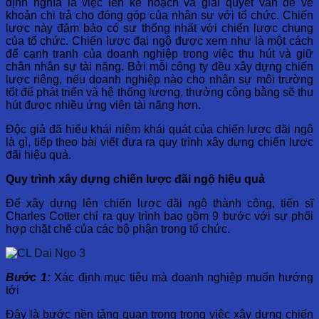
định nghĩa là việc lên kế hoạch và giải quyết vấn đề về
khoản chi trả cho đóng góp của nhân sự với tổ chức. Chiến
lược này đảm bảo có sự thống nhất với chiến lược chung
của tổ chức. Chiến lược đại ngộ được xem như là một cách
để cạnh tranh của doanh nghiệp trong việc thu hút và giữ
chân nhân sự tài năng. Bởi mỗi công ty đều xây dựng chiến
lược riêng, nếu doanh nghiệp nào cho nhân sự môi trường
tốt để phát triển và hệ thống lương, thưởng công bằng sẽ thu
hút được nhiều ứng viên tài năng hơn.
Độc giả đã hiểu khái niệm khái quát của chiến lược đãi ngộ
là gì, tiếp theo bài viết đưa ra quy trình xây dựng chiến lược
đãi hiệu quả.
Quy trình xây dựng chiến lược đãi ngộ hiệu qu
ả
Để xây dựng lên chiến lược đãi ngộ thành công, tiến sĩ
Charles Cotter chỉ ra quy trình bao gồm 9 bước với sự phối
hợp chặt chẽ của các bộ phận trong tổ chức.
Bước 1:
Xác định mục tiêu mà doanh nghiệp muốn hướng
tới
Đây là bước nền tảng quan trọng trong việc xây dựng chiến