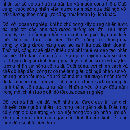
nhân sự sẽ có xu hướng gắn bó và muốn cống hiến. Cuối
cùng, cuộc sống nhân viên được đảm bảo qua đãi ngộ với
mức lương theo năng lực cũng như khoản lợi ích khác.
Đối với doanh nghiệp, khi họ chú trọng xây dựng chiến lược
đãi ngộ tốt, các lãnh đạo được hưởng lợi lớn. Thứ nhất,
công ty sẽ có đội ngũ nhân sự mạnh cùng với kỹ năng kiến
thức liên tục được cải thiện. Từ đó, năng lực chung của
công ty cũng được nâng cao tạo ra hiệu quả kinh doanh.
Thứ hai, công ty sẽ giảm thiểu chi phí thuê và đào tạo nhân
sự mới. Bởi khi có chế độ tốt, sự dịch chuyển nhân sự diễn
ra ít. Qua đó giảm tình trạng phải tuyển nhân sự mới thay lực
lượng nhân sự nòng cốt ra đi. Cuối cùng, với chính sách và
chế độ hấp dẫn, công ty có thể làm giàu đội ngũ nhân sự với
những nhân tài mới. Yếu tố có thể thu hút được nhân tài trẻ
đó là môi trường làm việc tốt, chế độ chính sách rõ ràng, lộ
trình thăng tiến qua từng năm. Những yếu tố này đều nằm
trong một chiến lược đãi độ tốt của doanh nghiệp.
Đối với xã hội, khi đãi ngộ nhân sự được duy trì, sự dịch
chuyển của nguồn nhân lực trong các ngành sẽ ít. Điều này
có ý nghĩa quan trọng với xã hội trong vấn đề nhân lực bởi
khi nguồn nhân lực các ngành ổn định thì nền kinh tế cũng
theo đó mà phát triển hơn.