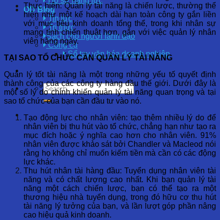
Hồ sơ năng lực
Thực hiện: Quản lý tài năng là chiến lược, thường thể
OD Blog
hiện như một kế hoạch dài hạn toàn công ty gắn liền
Tin tức
với mục tiêu kinh doanh tổng thể, trong khi nhân sự
Tri thức
mang tính chiến thuật hơn, gắn với việc quản lý nhân
Sách cho người lãnh đạo
viên hằng ngày.
Công cụ
Sổ tay văn hóa doanh nghiệp
TẠI SAO TỔ CHỨC CẦN QUẢN LÝ TÀI NĂNG
Quản lý tốt tài năng là một trong những yếu tố quyết định
thành công của các công ty hàng đầu thế giới. Dưới đây là
một số lý do chính khiến quản lý tài năng quan trọng và tại
sao tổ chức của bạn cần đầu tư vào nó.
Tạo động lực cho nhân viên: tạo thêm nhiều lý do để
nhân viên bị thu hút vào tổ chức, chẳng hạn như tạo ra
mục đích hoặc ý nghĩa cao hơn cho nhân viên. 91%
nhân viên được khảo sát bởi Chandler và Macleod nói
rằng họ không chỉ muốn kiếm tiền mà cần có các động
lực khác.
Thu hút nhân tài hàng đầu: Tuyển dụng nhân viên tài
năng và có chất lượng cao nhất. Khi bạn quản lý tài
năng một cách chiến lược, bạn có thể tạo ra một
thương hiệu nhà tuyển dụng, trong đó hữu cơ thu hút
tài năng lý tưởng của bạn, và lần lượt góp phần nâng
cao hiệu quả kinh doanh.