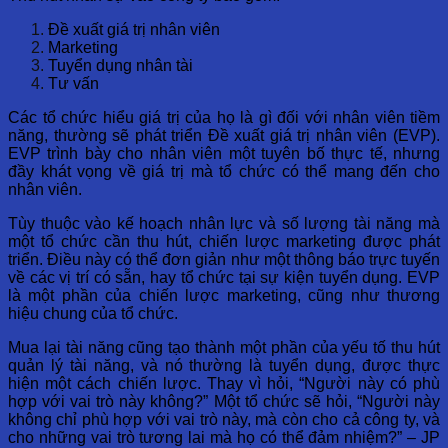
Đề xuất giá trị nhân viên
Marketing
Tuyển dụng nhân tài
Tư vấn
Các tổ chức hiểu giá trị của họ là gì đối với nhân viên tiềm
năng, thường sẽ phát triển Đề xuất giá trị nhân viên (EVP).
EVP trình bày cho nhân viên một tuyên bố thực tế, nhưng
đầy khát vọng về giá trị mà tổ chức có thể mang đến cho
nhân viên.
Tùy thuộc vào kế hoạch nhân lực và số lượng tài năng mà
một tổ chức cần thu hút, chiến lược marketing được phát
triển. Điều này có thể đơn giản như một thông báo trực tuyến
về các vị trí có sẵn, hay tổ chức tại sự kiện tuyển dụng. EVP
là một phần của chiến lược marketing, cũng như thương
hiệu chung của tổ chức.
Mua lại tài năng cũng tạo thành một phần của yếu tố thu hút
quản lý tài năng, và nó thường là tuyển dụng, được thực
hiện một cách chiến lược. Thay vì hỏi, “Người này có phù
hợp với vai trò này không?” Một tổ chức sẽ hỏi, “Người này
không chỉ phù hợp với vai trò này, mà còn cho cả công ty, và
cho những vai trò tương lai mà họ có thể đảm nhiệm?” – JP