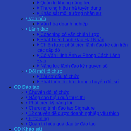
Quản trị khung năng lực
Thương hiệu nhà tuyển dụng
Khảo sát môi trường nhân sự
Văn hóa
Văn hóa doanh nghiệp
Lãnh đạo
Coaching cố vấn chiến lược
Phát Triển Lãnh Đạo Hạt Nhân
Chiến lược phát triển lãnh đạo kế cận trên
các cấp độ
Cố Vấn Hình Ảnh & Phong Cách Lãnh
Đạo
Năng lực lãnh đạo kỷ nguyên số
Đổi mới tổ chức
Tái cơ cấu tổ chức
Phát triển tổ chức trong chuyển đổi số
OD Đào tạo
Chuyển đổi tổ chức
Nâng cao hiệu quả thực thi
Phát triển kỹ năng lõi
Chương trình đào tạo Signature
12 chuyên đề được doanh nghiệp yêu thích
E-training
Quản trị hiệu quả đầu tư đào tạo
OD Khảo sát