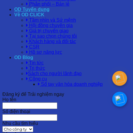
Phân phối – Bán lẻ
OD Tuyển dụng
Về OD CLICK
Tầm nhìn và Sứ mệnh
Hội đồng chuyên gia
Giá trị chuyển giao
Tại sao chọn chúng tôi
Khách hàng và đối tác
CSR
Hồ sơ năng lực
OD Blog
Tin tức
Tri thức
Sách cho người lãnh đạo
Công cụ
Sổ tay văn hóa doanh nghiệp
Đăng ký để Trải nghiệm ngay
Họ tên
Số điện thoại
Nhu cầu tìm hiểu