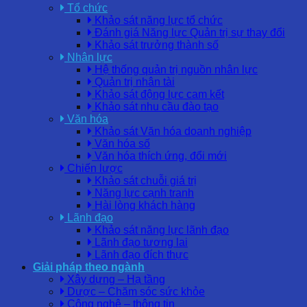
Tổ chức
Khảo sát năng lực tổ chức
Đánh giá Năng lực Quản trị sự thay đổi
Khảo sát trưởng thành số
Nhân lực
Hệ thống quản trị nguồn nhân lực
Quản trị nhân tài
Khảo sát động lực cam kết
Khảo sát nhu cầu đào tạo
Văn hóa
Khảo sát Văn hóa doanh nghiệp
Văn hóa số
Văn hóa thích ứng, đổi mới
Chiến lược
Khảo sát chuỗi giá trị
Năng lực cạnh tranh
Hài lòng khách hàng
Lãnh đạo
Khảo sát năng lực lãnh đạo
Lãnh đạo tương lai
Lãnh đạo đích thực
Giải pháp theo ngành
Xây dựng – Hạ tầng
Dược – Chăm sóc sức khỏe
Công nghệ – thông tin