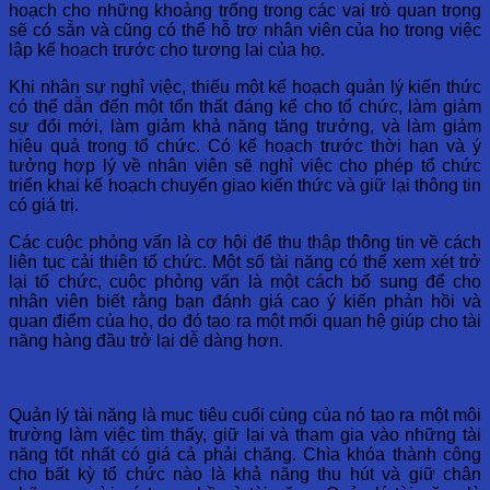
hoạch cho những khoảng trống trong các vai trò quan trọng
sẽ có sẵn và cũng có thể hỗ trợ nhân viên của họ trong việc
lập kế hoạch trước cho tương lai của họ.
Khi nhân sự nghỉ việc, thiếu một kế hoạch quản lý kiến ​​thức
có thể dẫn đến một tổn thất đáng kể cho tổ chức, làm giảm
sự đổi mới, làm giảm khả năng tăng trưởng, và làm giảm
hiệu quả trong tổ chức. Có kế hoạch trước thời hạn và ý
tưởng hợp lý về nhân viên sẽ nghỉ việc cho phép tổ chức
triển khai kế hoạch chuyển giao kiến ​​thức và giữ lại thông tin
có giá trị.
Các cuộc phỏng vấn là cơ hội để thu thập thông tin về cách
liên tục cải thiện tổ chức. Một số tài năng có thể xem xét trở
lại tổ chức, cuộc phỏng vấn là một cách bổ sung để cho
nhân viên biết rằng bạn đánh giá cao ý kiến ​​phản hồi và
quan điểm ​​của họ, do đó tạo ra một mối quan hệ giúp cho tài
năng hàng đầu trở lại dễ dàng hơn.
Quản lý tài năng là mục tiêu cuối cùng của nó tạo ra một môi
trường làm việc tìm thấy, giữ lại và tham gia vào những tài
năng tốt nhất có giá cả phải chăng. Chìa khóa thành công
cho bất kỳ tổ chức nào là khả năng thu hút và giữ chân