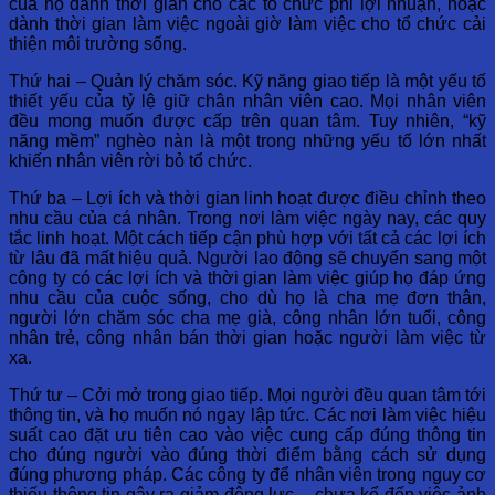
của họ dành thời gian cho các tổ chức phi lợi nhuận, hoặc
dành thời gian làm việc ngoài giờ làm việc cho tổ chức cải
thiện môi trường sống.
Thứ hai – Quản lý chăm sóc. Kỹ năng giao tiếp là một yếu tố
thiết yếu của tỷ lệ giữ chân nhân viên cao. Mọi nhân viên
đều mong muốn được cấp trên quan tâm. Tuy nhiên, “kỹ
năng mềm” nghèo nàn là một trong những yếu tố lớn nhất
khiến nhân viên rời bỏ tổ chức.
Thứ ba – Lợi ích và thời gian linh hoạt được điều chỉnh theo
nhu cầu của cá nhân. Trong nơi làm việc ngày nay, các quy
tắc linh hoạt. Một cách tiếp cận phù hợp với tất cả các lợi ích
từ lâu đã mất hiệu quả. Người lao động sẽ chuyển sang một
công ty có các lợi ích và thời gian làm việc giúp họ đáp ứng
nhu cầu của cuộc sống, cho dù họ là cha mẹ đơn thân,
người lớn chăm sóc cha mẹ già, công nhân lớn tuổi, công
nhân trẻ, công nhân bán thời gian hoặc người làm việc từ
xa.
Thứ tư – Cởi mở trong giao tiếp. Mọi người đều quan tâm tới
thông tin, và họ muốn nó ngay lập tức. Các nơi làm việc hiệu
suất cao đặt ưu tiên cao vào việc cung cấp đúng thông tin
cho đúng người vào đúng thời điểm bằng cách sử dụng
đúng phương pháp. Các công ty để nhân viên trong nguy cơ
thiếu thông tin gây ra giảm động lực – chưa kể đến việc ảnh