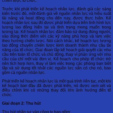
chiến lược tổ chức.
Trước khi phát triển kế hoạch nhân lực, đánh giá các sáng
kiến ​​trước đó, một đánh giá về nguồn nhân lực và hiệu suất
tài năng và hoạt động cho đến nay, được thực hiện. Kế
hoạch nhân lực sau đó được phát triển dựa trên tình hình lực
lượng lao động hiện tại và tình trạng mong muốn trong
tương lai. Kế hoạch nhân lực đảm bảo sử dụng đúng người,
vào đúng thời điểm với các kỹ năng phù hợp và làm việc
theo hướng chiến lược. Nói cách khác, kế hoạch lực lượng
lao động chuyển chiến lược kinh doanh thành nhu cầu tài
năng của tổ chức. Giai đoạn lập kế hoạch giải quyết các nhu
cầu trên toàn tổ chức và chủ động, thay vì phản ứng với nhu
cầu của chỉ một vài đơn vị. Kế hoạch cho phép tổ chức trở
nên tích hợp hơn, thay vì làm việc trong các phòng ban biệt
lập và sử dụng tốt nhất các nguồn lực sẵn có cho nó, bao
gồm cả nguồn nhân lực.
Phát triển kế hoạch nhân lực là một quá trình liên tục, một khi
kế hoạch ban đầu đã được phát triển, nó được xem xét và
điều chỉnh khi có những thay đổi lớn ảnh hưởng đến tổ
chức.
Giai đoạn 2: Thu hút
Thu hút nhân sự vào công ty bao gồm: