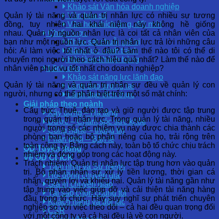
Khảo sát Văn hóa doanh nghiệp
Quản lý tài năng và quản trị nhân lực có nhiều sự tương
Văn hóa số
đồng, tuy nhiên hai khái niệm này không hề giống
Văn hóa thích ứng, đổi mới
nhau. Quản lý nguồn nhân lực là coi tất cả nhân viên của
Chiến lược
bạn như một nguồn lực. Quản trị nhân lực trả lời những câu
Khảo sát chuỗi giá trị
hỏi: Ai làm việc tốt nhất ở đâu? Làm thế nào tôi có thể di
Năng lực cạnh tranh
chuyển mọi người theo cách hiệu quả nhất? Làm thế nào để
Hài lòng khách hàng
nhân viên phục vụ tốt nhất cho doanh nghiệp?
Lãnh đạo
Khảo sát năng lực lãnh đạo
Quản lý tài năng và quản trị nhân sự đều về quản lý con
Lãnh đạo tương lai
người, nhưng có thể phân biệt trên một số mặt chính:
Lãnh đạo đích thực
Giải pháp theo ngành
Cấu trúc: Thuê, đào tạo và giữ người được tập trung
Xây dựng – Hạ tầng
trong quản trị nhân lực. Trong quản lý tài năng, nhiều
Dược – Chăm sóc sức khỏe
người trong số các nhiệm vụ này được chia thành các
Công nghệ – thông tin
phòng ban hoặc bộ phận riêng của họ, trải rộng trên
Phân phối – Bán lẻ
toàn công ty. Bằng cách này, toàn bộ tổ chức chịu trách
OD Tuyển dụng
nhiệm và đóng góp trong các hoạt động này.
Về OD CLICK
Trách nhiệm: Quản trị nhân lực tập trung hơn vào quản
Tầm nhìn và Sứ mệnh
trị. Bộ phận nhân sự xử lý tiền lương, thời gian cá
Hội đồng chuyên gia
nhân, quyền lợi và khiếu nại. Quản lý tài năng gần như
Giá trị chuyển giao
tập trung vào việc giúp đỡ và cải thiện tài năng hàng
Tại sao chọn chúng tôi
đầu trong tổ chức. Hãy suy nghĩ sự phát triển chuyên
Khách hàng và đối tác
nghiệp so với việc theo dõi – cả hai đều quan trọng đối
CSR
với một công ty và cả hai đều là về con người.