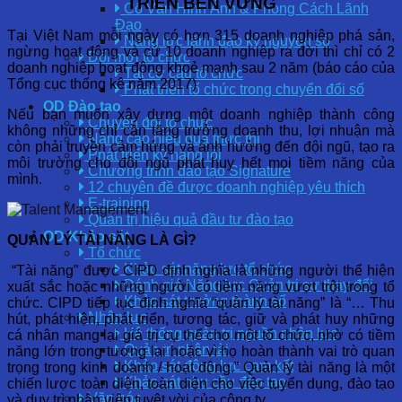
TRIỂN BỀN VỮNG
Cố Vấn Hình Ảnh & Phong Cách Lãnh
Đạo
Tại Việt Nam mỗi ngày có hơn 315 doanh nghiệp phá sản,
Năng lực lãnh đạo kỷ nguyên số
ngừng hoạt động và cứ 10 doanh nghiệp ra đời thì chỉ có 2
Đổi mới tổ chức
doanh nghiệp hoạt động khoẻ mạnh sau 2 năm (báo cáo của
Tái cơ cấu tổ chức
Tổng cục thống kê năm 2017)
Phát triển tổ chức trong chuyển đổi số
OD Đào tạo
Nếu bạn muốn xây dựng một doanh nghiệp thành công
Chuyển đổi tổ chức
không những chỉ cần tăng trưởng doanh thu, lợi nhuận mà
Nâng cao hiệu quả thực thi
còn phải truyền cảm hứng và ảnh hưởng đến đội ngũ, tạo ra
Phát triển kỹ năng lõi
môi trường cho đội ngũ phát huy hết mọi tiềm năng của
Chương trình đào tạo Signature
mình.
12 chuyên đề được doanh nghiệp yêu thích
E-training
Quản trị hiệu quả đầu tư đào tạo
OD Khảo sát
QUẢN LÝ TÀI NĂNG LÀ GÌ?
Tổ chức
Khảo sát năng lực tổ chức
“Tài năng” được CIPD định nghĩa là những người thể hiện
Đánh giá Năng lực Quản trị sự thay đổi
xuất sắc hoặc những người có tiềm năng vượt trội trong tổ
Khảo sát trưởng thành số
chức. CIPD tiếp tục định nghĩa “quản lý tài năng” là “… Thu
Nhân lực
hút, phát hiện, phát triển, tương tác, giữ và phát huy những
Hệ thống quản trị nguồn nhân lực
cá nhân mang lại giá trị cụ thể cho một tổ chức, nhờ có tiềm
Quản trị nhân tài
năng lớn trong tương lai hoặc vì họ hoàn thành vai trò quan
Khảo sát động lực cam kết
trọng trong kinh doanh / hoạt động.” Quản lý tài năng là một
Khảo sát nhu cầu đào tạo
chiến lược toàn diện, toàn diện cho việc tuyển dụng, đào tạo
Văn hóa
và duy trì nhân viên tuyệt vời của công ty.