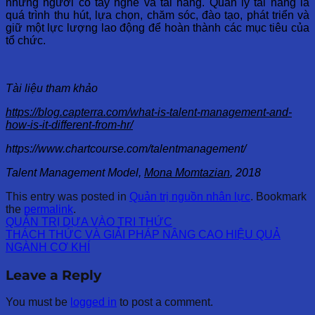
những người có tay nghề và tài năng. Quản lý tài năng là
quá trình thu hút, lựa chọn, chăm sóc, đào tạo, phát triển và
giữ một lực lượng lao động để hoàn thành các mục tiêu của
tổ chức.
Tài liệu tham khảo
https://blog.capterra.com/what-is-talent-management-and-
how-is-it-different-from-hr/
https://www.chartcourse.com/talentmanagement/
Talent Management Model,
Mona Momtazian
, 2018
This entry was posted in
Quản trị nguồn nhân lực
. Bookmark
the
permalink
.
QUẢN TRỊ DỰA VÀO TRI THỨC
THÁCH THỨC VÀ GIẢI PHÁP NÂNG CAO HIỆU QUẢ
NGÀNH CƠ KHÍ
Leave a Reply
You must be
logged in
to post a comment.