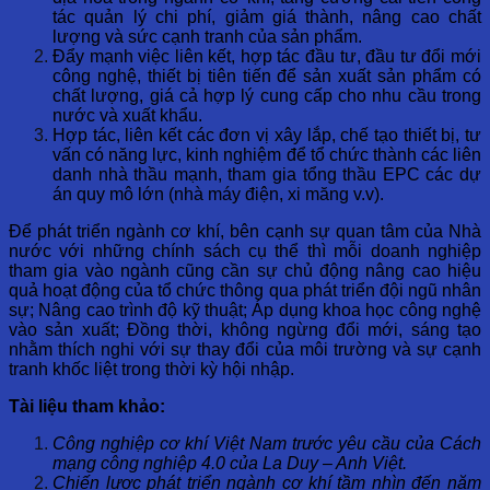
tác quản lý chi phí, giảm giá thành, nâng cao chất
lượng và sức cạnh tranh của sản phẩm.
Đẩy mạnh việc liên kết, hợp tác đầu tư, đầu tư đổi mới
công nghệ, thiết bị tiên tiến để sản xuất sản phẩm có
chất lượng, giá cả hợp lý cung cấp cho nhu cầu trong
nước và xuất khẩu.
Hợp tác, liên kết các đơn vị xây lắp, chế tạo thiết bị, tư
vấn có năng lực, kinh nghiệm để tổ chức thành các liên
danh nhà thầu mạnh, tham gia tổng thầu EPC các dự
án quy mô lớn (nhà máy điện, xi măng v.v).
Để phát triển ngành cơ khí, bên cạnh sự quan tâm của Nhà
nước với những chính sách cụ thể thì mỗi doanh nghiệp
tham gia vào ngành cũng cần sự chủ động nâng cao hiệu
quả hoạt động của tổ chức thông qua phát triển đội ngũ nhân
sự; Nâng cao trình độ kỹ thuật; Áp dụng khoa học công nghệ
vào sản xuất; Đồng thời, không ngừng đổi mới, sáng tạo
nhằm thích nghi với sự thay đổi của môi trường và sự cạnh
tranh khốc liệt trong thời kỳ hội nhập.
Tài liệu tham khảo:
Công nghiệp cơ khí Việt Nam trước yêu cầu của Cách
mạng công nghiệp 4.0 của La Duy – Anh Việt.
Chiến lược phát triển ngành cơ khí tầm nhìn đến năm