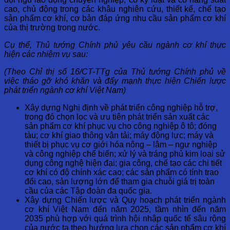
cao, chủ động trong các khâu nghiên cứu, thiết kế, chế tạo
sản phẩm cơ khí, cơ bản đáp ứng nhu cầu sản phẩm cơ khí
của thị trường trong nước.
Cụ thể, Thủ tướng Chính phủ yêu cầu ngành cơ khí thực
hiện các nhiệm vụ sau:
(Theo Chỉ thị số 16/CT-TTg của Thủ tướng Chính phủ về
việc tháo gỡ khó khăn và đẩy mạnh thực hiện Chiến lược
phát triển ngành cơ khí Việt Nam)
Xây dựng Nghị định về phát triển công nghiệp hỗ trợ,
trong đó chọn lọc và ưu tiên phát triển sản xuất các
sản phẩm cơ khí phục vụ cho công nghiệp ô tô; đóng
tàu; cơ khí giao thông vận tải; máy động lực; máy và
thiết bị phục vụ cơ giới hóa nông – lâm – ngư nghiệp
và công nghiệp chế biến; xử lý và tráng phủ kim loại sử
dụng công nghệ hiện đại; gia công, chế tạo các chi tiết
cơ khí có độ chính xác cao; các sản phẩm có tính trao
đổi cao, sản lượng lớn để tham gia chuỗi giá trị toàn
cầu của các Tập đoàn đa quốc gia.
Xây dựng Chiến lược và Quy hoạch phát triển ngành
cơ khí Việt Nam đến năm 2025, tầm nhìn đến năm
2035 phù hợp với quá trình hội nhập quốc tế sâu rộng
của nước ta theo hướng lựa chọn các sản phẩm cơ khí