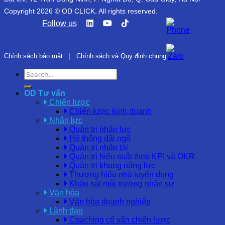
Copyright 2026 © OD CLICK. All rights reserved.
Follow us
Chính sách bảo mật
|
Chính sách và Quy định chung
OD Tư vấn
Chiến lược
Chiến lược kinh doanh
Nhân lực
Quản trị nhân lực
Hệ thống đãi ngộ
Quản trị nhân tài
Quản trị hiệu suất theo KPI và OKR
Quản trị khung năng lực
Thương hiệu nhà tuyển dụng
Khảo sát môi trường nhân sự
Văn hóa
Văn hóa doanh nghiệp
Lãnh đạo
Coaching cố vấn chiến lược