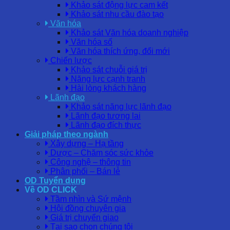
Khảo sát động lực cam kết
Khảo sát nhu cầu đào tạo
Văn hóa
Khảo sát Văn hóa doanh nghiệp
Văn hóa số
Văn hóa thích ứng, đổi mới
Chiến lược
Khảo sát chuỗi giá trị
Năng lực cạnh tranh
Hài lòng khách hàng
Lãnh đạo
Khảo sát năng lực lãnh đạo
Lãnh đạo tương lai
Lãnh đạo đích thực
Giải pháp theo ngành
Xây dựng – Hạ tầng
Dược – Chăm sóc sức khỏe
Công nghệ – thông tin
Phân phối – Bán lẻ
OD Tuyển dụng
Về OD CLICK
Tầm nhìn và Sứ mệnh
Hội đồng chuyên gia
Giá trị chuyển giao
Tại sao chọn chúng tôi