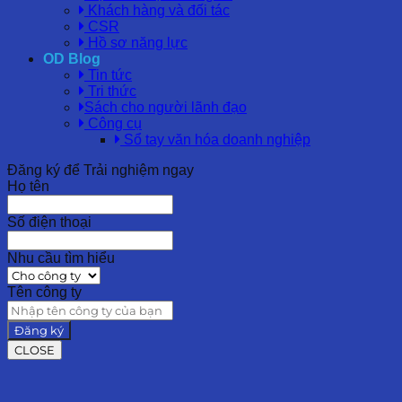
Khách hàng và đối tác
CSR
Hồ sơ năng lực
OD Blog
Tin tức
Tri thức
Sách cho người lãnh đạo
Công cụ
Sổ tay văn hóa doanh nghiệp
Đăng ký để Trải nghiệm ngay
Họ tên
Số điện thoại
Nhu cầu tìm hiểu
Tên công ty
Đăng ký
CLOSE