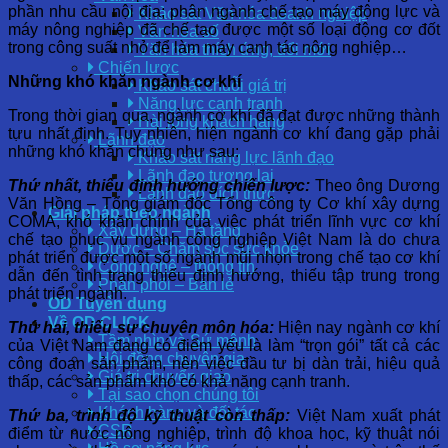
phần nhu cầu nội địa; phân ngành chế tạo máy động lực và
Khảo sát Văn hóa doanh nghiệp
máy nông nghiệp đã chế tạo được một số loại động cơ đốt
Văn hóa số
trong công suất nhỏ để làm máy canh tác nông nghiệp…
Văn hóa thích ứng, đổi mới
Chiến lược
Những khó khăn ngành cơ khí
Khảo sát chuỗi giá trị
Năng lực cạnh tranh
Trong thời gian qua, ngành cơ khí đã đạt được những thành
Hài lòng khách hàng
tựu nhất định. Tuy nhiên, hiện ngành cơ khí đang gặp phải
Lãnh đạo
những khó khăn chung như sau:
Khảo sát năng lực lãnh đạo
Lãnh đạo tương lai
Thứ nhất, thiếu định hướng chiến lược:
Theo ông Dương
Lãnh đạo đích thực
Văn Hồng – Tổng giám đốc Tổng công ty Cơ khí xây dựng
Giải pháp theo ngành
COMA, khó khăn chính của việc phát triển lĩnh vực cơ khí
Xây dựng – Hạ tầng
chế tạo phục vụ ngành công nghiệp Việt Nam là do chưa
Dược – Chăm sóc sức khỏe
phát triển được một số ngành mũi nhọn trong chế tạo cơ khí
Công nghệ – thông tin
dẫn đến tình trạng thiếu định hướng, thiếu tập trung trong
Phân phối – Bán lẻ
phát triển ngành.
OD Tuyển dụng
Về OD CLICK
Thứ hai, thiếu sự chuyên môn hóa:
Hiện nay ngành cơ khí
Tầm nhìn và Sứ mệnh
của Việt Nam đang có điểm yếu là làm “trọn gói” tất cả các
Hội đồng chuyên gia
công đoạn sản phẩm, nên việc đầu tư bị dàn trải, hiệu quả
Giá trị chuyển giao
thấp, các sản phẩm khó có khả năng cạnh tranh.
Tại sao chọn chúng tôi
Khách hàng và đối tác
Thứ ba, trình độ kỹ thuật còn thấp:
Việt Nam xuất phát
CSR
điểm từ nước nông nghiệp, trình độ khoa học, kỹ thuật nói