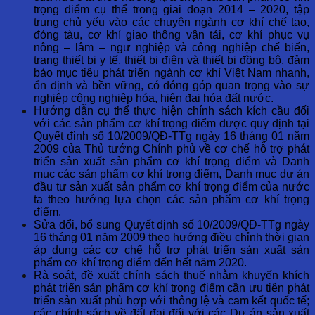
trọng điểm cụ thể trong giai đoạn 2014 – 2020, tập
trung chủ yếu vào các chuyên ngành cơ khí chế tạo,
đóng tàu, cơ khí giao thông vận tải, cơ khí phục vụ
nông – lâm – ngư nghiệp và công nghiệp chế biến,
trang thiết bị y tế, thiết bị điện và thiết bị đồng bộ, đảm
bảo mục tiêu phát triển ngành cơ khí Việt Nam nhanh,
ổn định và bền vững, có đóng góp quan trọng vào sự
nghiệp công nghiệp hóa, hiện đại hóa đất nước.
Hướng dẫn cụ thể thực hiện chính sách kích cầu đối
với các sản phẩm cơ khí trọng điểm được quy định tại
Quyết định số 10/2009/QĐ-TTg ngày 16 tháng 01 năm
2009 của Thủ tướng Chính phủ về cơ chế hỗ trợ phát
triển sản xuất sản phẩm cơ khí trọng điểm và Danh
mục các sản phẩm cơ khí trọng điểm, Danh mục dự án
đầu tư sản xuất sản phẩm cơ khí trọng điểm của nước
ta theo hướng lựa chọn các sản phẩm cơ khí trọng
điểm.
Sửa đổi, bổ sung Quyết định số 10/2009/QĐ-TTg ngày
16 tháng 01 năm 2009 theo hướng điều chỉnh thời gian
áp dụng các cơ chế hỗ trợ phát triển sản xuất sản
phẩm cơ khí trọng điểm đến hết năm 2020.
Rà soát, đề xuất chính sách thuế nhằm khuyến khích
phát triển sản phẩm cơ khí trọng điểm cần ưu tiên phát
triển sản xuất phù hợp với thông lệ và cam kết quốc tế;
các chính sách về đất đai đối với các Dự án sản xuất