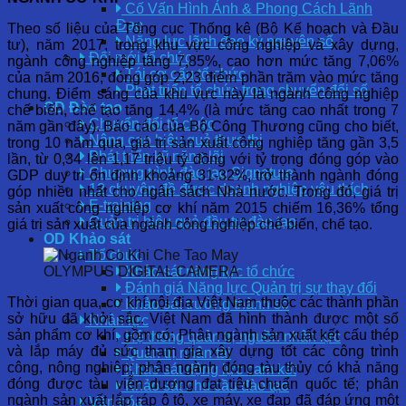
Cố Vấn Hình Ảnh & Phong Cách Lãnh
Đạo
Theo số liệu của Tổng cục Thống kê (Bộ Kế hoạch và Đầu
Năng lực lãnh đạo kỷ nguyên số
tư), năm 2017, trong khu vực công nghiệp và xây dựng,
Đổi mới tổ chức
ngành công nghiệp tăng 7,85%, cao hơn mức tăng 7,06%
Tái cơ cấu tổ chức
của năm 2016, đóng góp 2,23 điểm phần trăm vào mức tăng
Phát triển tổ chức trong chuyển đổi số
chung. Điểm sáng của khu vực này là ngành công nghiệp
OD Đào tạo
chế biến, chế tạo tăng 14,4% (là mức tăng cao nhất trong 7
Chuyển đổi tổ chức
năm gần đây). Báo cáo của Bộ Công Thương cũng cho biết,
Nâng cao hiệu quả thực thi
trong 10 năm qua, giá trị sản xuất công nghiệp tăng gần 3,5
Phát triển kỹ năng lõi
lần, từ 0,34 lên 1,17 triệu tỷ đồng với tỷ trọng đóng góp vào
Chương trình đào tạo Signature
GDP duy trì ổn định khoảng 31-32%, trở thành ngành đóng
12 chuyên đề được doanh nghiệp yêu thích
góp nhiều nhất cho ngân sách Nhà nước. Trong đó, giá trị
E-training
sản xuất công nghiệp cơ khí năm 2015 chiếm 16,36% tổng
Quản trị hiệu quả đầu tư đào tạo
giá trị sản xuất của ngành công nghiệp chế biến, chế tạo.
OD Khảo sát
Tổ chức
OLYMPUS DIGITAL CAMERA
Khảo sát năng lực tổ chức
Đánh giá Năng lực Quản trị sự thay đổi
Thời gian qua, cơ khí nội địa Việt Nam thuộc các thành phần
Khảo sát trưởng thành số
sở hữu đã khởi sắc. Việt Nam đã hình thành được một số
Nhân lực
sản phẩm cơ khí, gồm có: Phân ngành sản xuất kết cấu thép
Hệ thống quản trị nguồn nhân lực
và lắp máy đủ sức tham gia xây dựng tốt các công trình
Quản trị nhân tài
công, nông nghiệp; phân ngành đóng tàu thủy có khả năng
Khảo sát động lực cam kết
đóng được tàu viễn dương đạt tiêu chuẩn quốc tế; phân
Khảo sát nhu cầu đào tạo
ngành sản xuất lắp ráp ô tô, xe máy, xe đạp đã đáp ứng một
Văn hóa