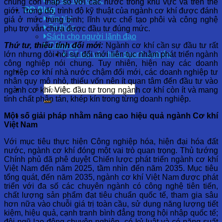
Hồ sơ năng lực
chung còn thấp so với các nước trong khu vực và trên thế
OD Blog
giới. Trong đó, trình độ kỹ thuật của ngành cơ khí được đánh
Tin tức
giá ở mức trung bình; lĩnh vực chế tạo phôi và công nghệ
Tri thức
phụ trợ vẫn chưa được đầu tư đúng mức.
Sách cho người lãnh đạo
Thứ tư, thiếu tính đổi mới:
Ngành cơ khí cần sự đầu tư rất
Công cụ
lớn nhưng đòi hỏi sự đổi mới liên tục nhằm phát triển ngành
Sổ tay văn hóa doanh nghiệp
công nghiệp nói chung. Tuy nhiên, hiện nay các doanh
nghiệp cơ khí nhà nước chậm đổi mới, các doanh nghiệp tư
nhân quy mô nhỏ, thiếu vốn nên ít quan tâm đến đầu tư vào
ngành cơ khí. Việc đầu tư trong ngành cơ khí còn ít và mang
tính chất phân tán, khép kín trong từng doanh nghiệp.
Một số giải pháp nhằm nâng cao hiệu quả ngành Cơ khí
Việt Nam
Với mục tiêu thực hiện Công nghiệp hóa, hiện đại hóa đất
nước, ngành cơ khí đóng một vai trò quan trọng. Thủ tướng
Chính phủ đã phê duyệt Chiến lược phát triển ngành cơ khí
Việt Nam đến năm 2025, tầm nhìn đến năm 2035. Mục tiêu
tổng quát, đến năm 2035, ngành cơ khí Việt Nam được phát
triển với đa số các chuyên ngành có công nghệ tiên tiến,
chất lượng sản phẩm đạt tiêu chuẩn quốc tế, tham gia sâu
hơn nữa vào chuỗi giá trị toàn cầu, sử dụng năng lượng tiết
kiệm, hiệu quả, cạnh tranh bình đẳng trong hội nhập quốc tế;
đội ngũ lao động chuyên nghiệp, có kỷ luật và có năng suất