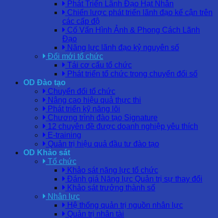
Phát Triển Lãnh Đạo Hạt Nhân
Chiến lược phát triển lãnh đạo kế cận trên
các cấp độ
Cố Vấn Hình Ảnh & Phong Cách Lãnh
Đạo
Năng lực lãnh đạo kỷ nguyên số
Đổi mới tổ chức
Tái cơ cấu tổ chức
Phát triển tổ chức trong chuyển đổi số
OD Đào tạo
Chuyển đổi tổ chức
Nâng cao hiệu quả thực thi
Phát triển kỹ năng lõi
Chương trình đào tạo Signature
12 chuyên đề được doanh nghiệp yêu thích
E-training
Quản trị hiệu quả đầu tư đào tạo
OD Khảo sát
Tổ chức
Khảo sát năng lực tổ chức
Đánh giá Năng lực Quản trị sự thay đổi
Khảo sát trưởng thành số
Nhân lực
Hệ thống quản trị nguồn nhân lực
Quản trị nhân tài