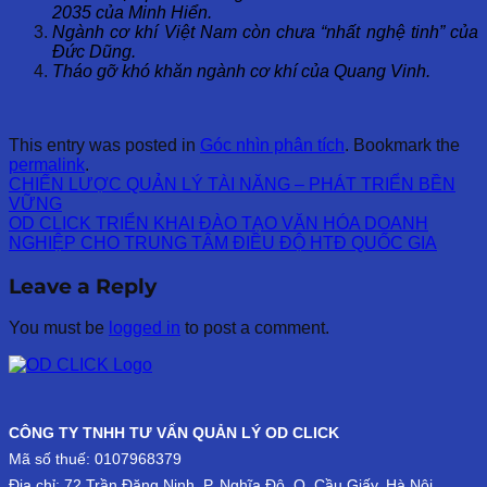
2035 của Minh Hiển.
Ngành cơ khí Việt Nam còn chưa “nhất nghệ tinh” của
Đức Dũng.
Tháo gỡ khó khăn ngành cơ khí của Quang Vinh.
This entry was posted in
Góc nhìn phân tích
. Bookmark the
permalink
.
CHIẾN LƯỢC QUẢN LÝ TÀI NĂNG – PHÁT TRIỂN BỀN
VỮNG
OD CLICK TRIỂN KHAI ĐÀO TẠO VĂN HÓA DOANH
NGHIỆP CHO TRUNG TÂM ĐIỀU ĐỘ HTĐ QUỐC GIA
Leave a Reply
You must be
logged in
to post a comment.
CÔNG TY TNHH TƯ VẤN QUẢN LÝ OD CLICK
Mã số thuế: 0107968379
Địa chỉ: 72 Trần Đăng Ninh, P. Nghĩa Đô, Q. Cầu Giấy, Hà Nội