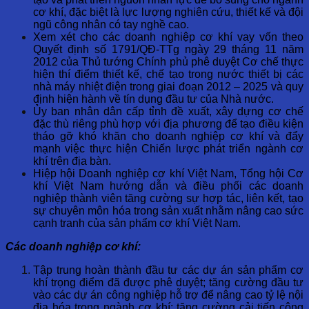
cơ khí, đặc biệt là lực lượng nghiên cứu, thiết kế và đội
ngũ công nhân có tay nghề cao.
Xem xét cho các doanh nghiệp cơ khí vay vốn theo
Quyết định số 1791/QĐ-TTg ngày 29 tháng 11 năm
2012 của Thủ tướng Chính phủ phê duyệt Cơ chế thực
hiện thí điểm thiết kế, chế tạo trong nước thiết bị các
nhà máy nhiệt điện trong giai đoạn 2012 – 2025 và quy
định hiện hành về tín dụng đầu tư của Nhà nước.
Ủy ban nhân dân cấp tỉnh đề xuất, xây dựng cơ chế
đặc thù riêng phù hợp với địa phương để tạo điều kiện
tháo gỡ khó khăn cho doanh nghiệp cơ khí và đẩy
mạnh việc thực hiện Chiến lược phát triển ngành cơ
khí trên địa bàn.
Hiệp hội Doanh nghiệp cơ khí Việt Nam, Tổng hội Cơ
khí Việt Nam hướng dẫn và điều phối các doanh
nghiệp thành viên tăng cường sự hợp tác, liên kết, tạo
sự chuyên môn hóa trong sản xuất nhằm nâng cao sức
cạnh tranh của sản phẩm cơ khí Việt Nam.
Các doanh nghiệp cơ khí:
Tập trung hoàn thành đầu tư các dự án sản phẩm cơ
khí trọng điểm đã được phê duyệt; tăng cường đầu tư
vào các dự án công nghiệp hỗ trợ để nâng cao tỷ lệ nội
địa hóa trong ngành cơ khí; tăng cường cải tiến công