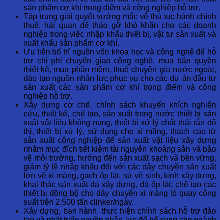
sản phẩm cơ khí trọng điểm và công nghiệp hỗ trợ.
Tập trung giải quyết vướng mắc về thủ tục hành chính
thuế, hải quan để tháo gỡ khó khăn cho các doanh
nghiệp trong việc nhập khẩu thiết bị, vật tư sản xuất và
xuất khẩu sản phẩm cơ khí.
Ưu tiên bố trí nguồn vốn khoa học và công nghệ để hỗ
trợ chi phí chuyển giao công nghệ, mua bản quyền
thiết kế, mua phần mềm, thuê chuyên gia nước ngoài,
đào tạo nguồn nhân lực phục vụ cho các dự án đầu tư
sản xuất các sản phẩm cơ khí trọng điểm và công
nghiệp hỗ trợ.
Xây dựng cơ chế, chính sách khuyến khích nghiên
cứu, thiết kế, chế tạo, sản xuất trong nước thiết bị sản
xuất vật liệu không nung, thiết bị xử lý chất thải rắn đô
thị, thiết bị xử lý, sử dụng cho xi măng, thạch cao từ
sản xuất công nghiệp để sản xuất vật liệu xây dựng
nhằm mục đích tiết kiệm tài nguyên khoáng sản và bảo
vệ môi trường, hướng đến sản xuất sạch và bền vững,
giảm tỷ lệ nhập khẩu đối với các dây chuyền sản xuất
lớn về xi măng, gạch ốp lát, sứ vệ sinh, kính xây dựng,
khai thác sản xuất đá xây dựng, đá ốp lát; chế tạo các
thiết bị đồng bộ cho dây chuyền xi măng lò quay công
suất trên 2.500 tấn clinker/ngày.
Xây dựng, ban hành, thực hiện chính sách hỗ trợ đào
tạo và phát triển nguồn nhân lực để bổ sung cho ngành