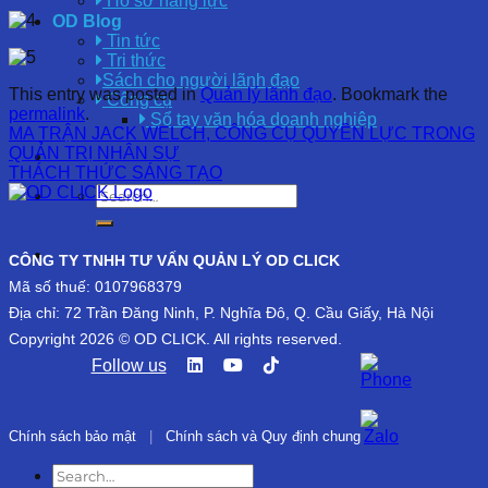
Hồ sơ năng lực
OD Blog
Tin tức
Tri thức
Sách cho người lãnh đạo
This entry was posted in
Quản lý lãnh đạo
. Bookmark the
Công cụ
permalink
.
Sổ tay văn hóa doanh nghiệp
MA TRẬN JACK WELCH, CÔNG CỤ QUYỀN LỰC TRONG
QUẢN TRỊ NHÂN SỰ
THÁCH THỨC SÁNG TẠO
CÔNG TY TNHH TƯ VẤN QUẢN LÝ OD CLICK
Mã số thuế: 0107968379
Địa chỉ: 72 Trần Đăng Ninh, P. Nghĩa Đô, Q. Cầu Giấy, Hà Nội
Copyright 2026 © OD CLICK. All rights reserved.
Follow us
Chính sách bảo mật
|
Chính sách và Quy định chung