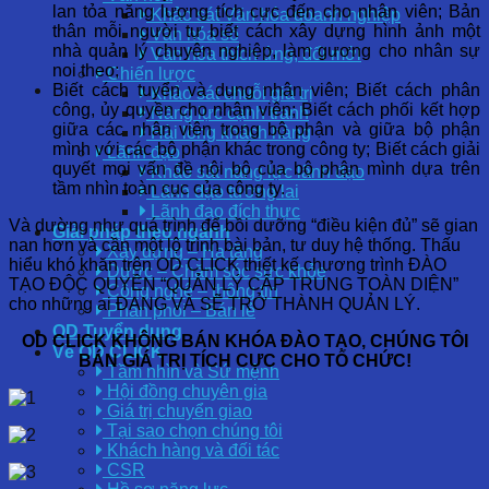
lan tỏa năng lượng tích cực đến cho nhân viên; Bản
Khảo sát Văn hóa doanh nghiệp
thân mỗi người tự biết cách xây dựng hình ảnh một
Văn hóa số
nhà quản lý chuyên nghiệp, làm gương cho nhân sự
Văn hóa thích ứng, đổi mới
noi theo;
Chiến lược
Biết cách tuyển và dụng nhân viên; Biết cách phân
Khảo sát chuỗi giá trị
công, ủy quyền cho nhân viên; Biết cách phối kết hợp
Năng lực cạnh tranh
giữa các nhân viên trong bộ phận và giữa bộ phận
Hài lòng khách hàng
mình với các bộ phận khác trong công ty; Biết cách giải
Lãnh đạo
quyết mọi vấn đề nội bộ của bộ phận mình dựa trên
Khảo sát năng lực lãnh đạo
tầm nhìn toàn cục của công ty.
Lãnh đạo tương lai
Lãnh đạo đích thực
Và dường như quá trình để bồi dưỡng “điều kiện đủ” sẽ gian
Giải pháp theo ngành
nan hơn và cần một lộ trình bài bản, tư duy hệ thống. Thấu
Xây dựng – Hạ tầng
hiểu khó khăn trên OD CLICK thiết kế chương trình ĐÀO
Dược – Chăm sóc sức khỏe
TẠO ĐỘC QUYỀN “QUẢN LÝ CẤP TRUNG TOÀN DIỆN”
Công nghệ – thông tin
cho những ai ĐANG VÀ SẼ TRỞ THÀNH QUẢN LÝ.
Phân phối – Bán lẻ
OD Tuyển dụng
OD CLICK KHÔNG BÁN KHÓA ĐÀO TẠO, CHÚNG TÔI
Về OD CLICK
BÁN GIÁ TRỊ TÍCH CỰC CHO TỔ CHỨC!
Tầm nhìn và Sứ mệnh
Hội đồng chuyên gia
Giá trị chuyển giao
Tại sao chọn chúng tôi
Khách hàng và đối tác
CSR