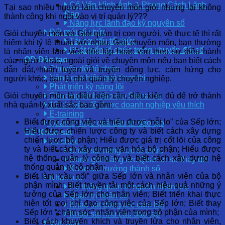
Cố Vấn Hình Ảnh & Phong Cách Lãnh
Tại sao nhiều người làm chuyên môn giỏi nhưng lại không
Đạo
thành công khi ngồi vào vị trí quản lý???
Năng lực lãnh đạo kỷ nguyên số
Đổi mới tổ chức
Giỏi chuyên môn và Giỏi quản trị con người, về thực tế thì rất
Tái cơ cấu tổ chức
hiếm khi tỷ lệ thuận với nhau. Giỏi chuyên môn, bạn thường
Phát triển tổ chức trong chuyển đổi số
là nhân viên làm việc độc lập hoặc vẫn theo sự điều hành
OD Đào tạo
của người khác, ngoài giỏi về chuyên môn nếu bạn biết cách
Chuyển đổi tổ chức
dẫn dắt, huấn luyện và truyền động lực, cảm hứng cho
Nâng cao hiệu quả thực thi
người khác, bạn là nhà quản lý chuyên nghiệp.
Phát triển kỹ năng lõi
Giỏi c
huyên môn là điều kiện cần, điều kiện đủ để trở thành
Chương trình đào tạo Signature
nhà quản lý xuất sắc bao gồm:
12 chuyên đề được doanh nghiệp yêu thích
E-training
Biết được công việc và hiểu được “nỗi lo” của Sếp lớn;
Quản trị hiệu quả đầu tư đào tạo
Hiểu được chiến lược công ty và biết cách xây dựng
OD Khảo sát
chiến lược bộ phận; Hiểu được giá trị cốt lõi của công
Tổ chức
ty và biết cách xây dựng văn hóa bộ phận; Hiểu được
Khảo sát năng lực tổ chức
hệ thống quản lý công ty và biết cách xây dựng hệ
Đánh giá Năng lực Quản trị sự thay đổi
thống quản lý bộ phận;
Khảo sát trưởng thành số
Biết làm “cầu nối” giữa Sếp lớn và nhân viên của bộ
Nhân lực
phận mình; Biết truyền tải một cách hiệu quả những ý
Hệ thống quản trị nguồn nhân lực
tưởng của Sếp lớn cho nhân viên; Biết triển khai thực
Quản trị nhân tài
hiện tốt mọi chỉ đạo công việc của Sếp lớn; Biết thay
Khảo sát động lực cam kết
Sếp lớn “chăm sóc” nhân viên trong bộ phận của mình;
Khảo sát nhu cầu đào tạo
Biết cách khuyến khích và truyền lửa cho nhân viên,
Văn hóa