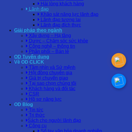
Hài lòng khách hàng
Lãnh đạo
Khảo sát năng lực lãnh đạo
Lãnh đạo tương lai
Lãnh đạo đích thực
Giải pháp theo ngành
Xây dựng – Hạ tầng
Dược – Chăm sóc sức khỏe
Công nghệ – thông tin
Phân phối – Bán lẻ
OD Tuyển dụng
Về OD CLICK
Tầm nhìn và Sứ mệnh
Hội đồng chuyên gia
Giá trị chuyển giao
Tại sao chọn chúng tôi
Khách hàng và đối tác
CSR
Hồ sơ năng lực
OD Blog
Tin tức
Tri thức
Sách cho người lãnh đạo
Công cụ
Sổ tay văn hóa doanh nghiệp