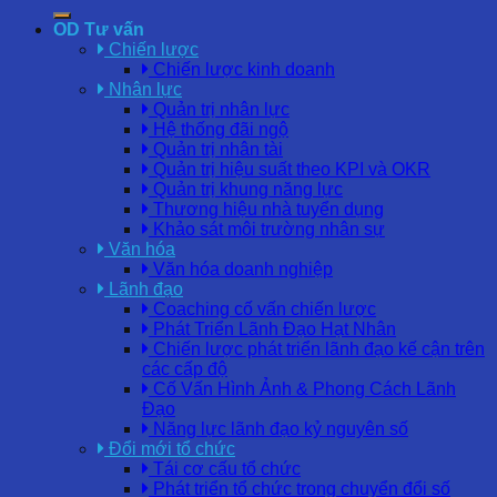
OD Tư vấn
Chiến lược
Chiến lược kinh doanh
Nhân lực
Quản trị nhân lực
Hệ thống đãi ngộ
Quản trị nhân tài
Quản trị hiệu suất theo KPI và OKR
Quản trị khung năng lực
Thương hiệu nhà tuyển dụng
Khảo sát môi trường nhân sự
Văn hóa
Văn hóa doanh nghiệp
Lãnh đạo
Coaching cố vấn chiến lược
Phát Triển Lãnh Đạo Hạt Nhân
Chiến lược phát triển lãnh đạo kế cận trên
các cấp độ
Cố Vấn Hình Ảnh & Phong Cách Lãnh
Đạo
Năng lực lãnh đạo kỷ nguyên số
Đổi mới tổ chức
Tái cơ cấu tổ chức
Phát triển tổ chức trong chuyển đổi số