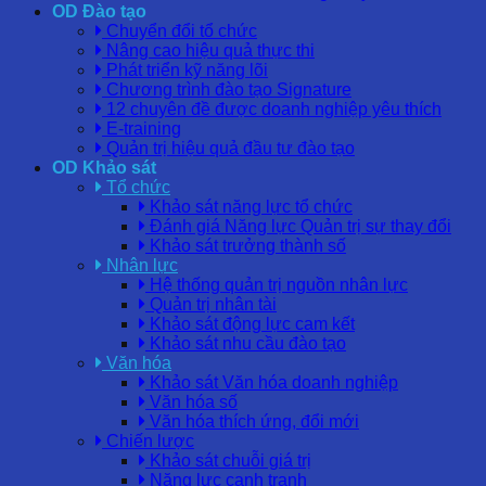
OD Đào tạo
Chuyển đổi tổ chức
Nâng cao hiệu quả thực thi
Phát triển kỹ năng lõi
Chương trình đào tạo Signature
12 chuyên đề được doanh nghiệp yêu thích
E-training
Quản trị hiệu quả đầu tư đào tạo
OD Khảo sát
Tổ chức
Khảo sát năng lực tổ chức
Đánh giá Năng lực Quản trị sự thay đổi
Khảo sát trưởng thành số
Nhân lực
Hệ thống quản trị nguồn nhân lực
Quản trị nhân tài
Khảo sát động lực cam kết
Khảo sát nhu cầu đào tạo
Văn hóa
Khảo sát Văn hóa doanh nghiệp
Văn hóa số
Văn hóa thích ứng, đổi mới
Chiến lược
Khảo sát chuỗi giá trị
Năng lực cạnh tranh