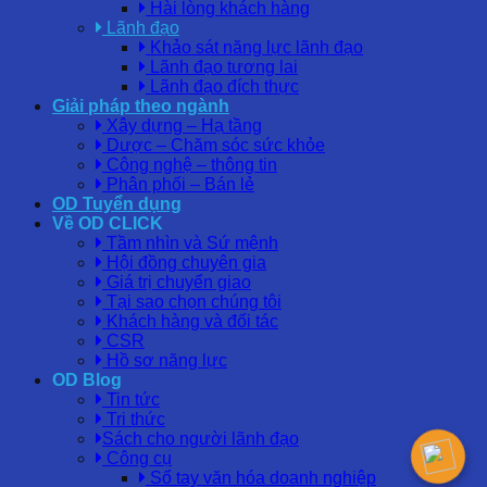
Hài lòng khách hàng
Lãnh đạo
Khảo sát năng lực lãnh đạo
Lãnh đạo tương lai
Lãnh đạo đích thực
Giải pháp theo ngành
Xây dựng – Hạ tầng
Dược – Chăm sóc sức khỏe
Công nghệ – thông tin
Phân phối – Bán lẻ
OD Tuyển dụng
Về OD CLICK
Tầm nhìn và Sứ mệnh
Hội đồng chuyên gia
Giá trị chuyển giao
Tại sao chọn chúng tôi
Khách hàng và đối tác
CSR
Hồ sơ năng lực
OD Blog
Tin tức
Tri thức
Sách cho người lãnh đạo
Công cụ
Sổ tay văn hóa doanh nghiệp