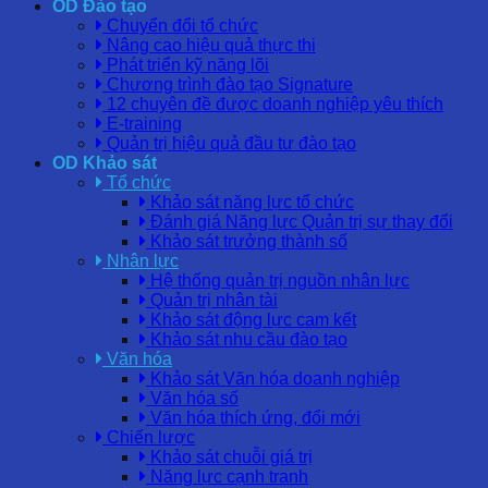
OD Đào tạo
Chuyển đổi tổ chức
Nâng cao hiệu quả thực thi
Phát triển kỹ năng lõi
Chương trình đào tạo Signature
12 chuyên đề được doanh nghiệp yêu thích
E-training
Quản trị hiệu quả đầu tư đào tạo
OD Khảo sát
Tổ chức
Khảo sát năng lực tổ chức
Đánh giá Năng lực Quản trị sự thay đổi
Khảo sát trưởng thành số
Nhân lực
Hệ thống quản trị nguồn nhân lực
Quản trị nhân tài
Khảo sát động lực cam kết
Khảo sát nhu cầu đào tạo
Văn hóa
Khảo sát Văn hóa doanh nghiệp
Văn hóa số
Văn hóa thích ứng, đổi mới
Chiến lược
Khảo sát chuỗi giá trị
Năng lực cạnh tranh