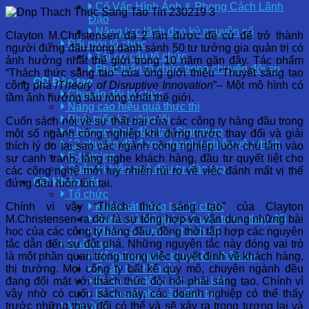
Cố Vấn Hình Ảnh & Phong Cách Lãnh
Đạo
Năng lực lãnh đạo kỷ nguyên số
Clayton M.Christensen đã 2 lần được đề cử để trở thành
Đổi mới tổ chức
người đứng đầu trong danh sánh 50 tư tưởng gia quản trị có
Tái cơ cấu tổ chức
ảnh hưởng nhất thế giới trong 10 năm gần đây. Tác phẩm
Phát triển tổ chức trong chuyển đổi số
“Thách thức sáng tạo” của ông giới thiệu “Thuyết sáng tạo
OD Đào tạo
công phá /
T
heory of Disruptive Innovation
”– Một mô hình có
Chuyển đổi tổ chức
tầm ảnh hưởng sâu rộng nhất thế giới.
Nâng cao hiệu quả thực thi
Phát triển kỹ năng lõi
Cuốn sách nói về sự thất bại của các công ty hàng đầu trong
Chương trình đào tạo Signature
một số ngành công nghiệp khi đứng trước thay đổi và giải
12 chuyên đề được doanh nghiệp yêu thích
thích lý do tại sao các ngành công nghiệp luôn chú tâm vào
E-training
sự cạnh tranh, lắng nghe khách hàng, đầu tư quyết liệt cho
Quản trị hiệu quả đầu tư đào tạo
các cộng nghệ mới tuy nhiên rủi ro về việc đánh mất vị thế
OD Khảo sát
đứng đầu luôn tồn tại.
Tổ chức
Chính vì vậy “Thách thức sáng tạo” của Clayton
Khảo sát năng lực tổ chức
M.Christensen ra đời là sự tổng hợp và vận dụng những bài
Đánh giá Năng lực Quản trị sự thay đổi
học của các công ty hàng đầu, đồng thời tập hợp các nguyên
Khảo sát trưởng thành số
tắc dẫn đến sự đột phá. Những nguyên tắc này đóng vai trò
Nhân lực
là một phần quan trọng trong việc quyết định về khách hàng,
Hệ thống quản trị nguồn nhân lực
thị trường. Mọi công ty bất kể quy mô, chuyên ngành đều
Quản trị nhân tài
đang đối mặt với thách thức đòi hỏi phải sáng tạo. Chính vì
Khảo sát động lực cam kết
vậy nhờ có cuốn sách này, các doanh nghiệp có thể thấy
Khảo sát nhu cầu đào tạo
trước những thay đổi có thể và sẽ xảy ra trong tương lai và
Văn hóa