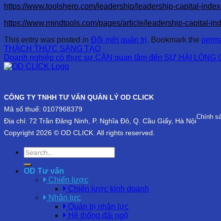
https://www.toolshero.com/leadership/leadership-capital-index
https://www.mindtools.com/pages/article/leadership-capital-in
This entry was posted in
Đổi mới quản trị
. Bookmark the
perma
THÁCH THỨC SÁNG TẠO
Doanh nghiệp có thực sự CẦN quan tâm đến SỰ HÀI LÒN
CÔNG TY TNHH TƯ VẤN QUẢN LÝ OD CLICK
Mã số thuế: 0107968379
Chính s
Địa chỉ: 72 Trần Đăng Ninh, P. Nghĩa Đô, Q. Cầu Giấy, Hà Nội
Copyright 2026 © OD CLICK. All rights reserved.
OD Tư vấn
Chiến lược
Chiến lược kinh doanh
Nhân lực
Quản trị nhân lực
Hệ thống đãi ngộ