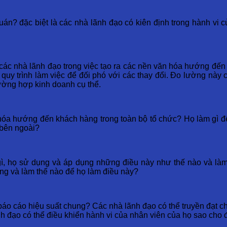
n? đặc biệt là các nhà lãnh đạo có kiên định trong hành vi 
 các nhà lãnh đạo trong việc tạo ra các nền văn hóa hướng đến k
ác quy trình làm việc để đối phó với các thay đổi. Đo lường này
rường hợp kinh doanh cụ thể.
hóa hướng đến khách hàng trong toàn bộ tổ chức? Họ làm gì đ
 bên ngoài?
gì, họ sử dụng và áp dụng những điều này như thế nào và làm
ông và làm thế nào để họ làm điều này?
áo cáo hiệu suất chung? Các nhà lãnh đạo có thể truyền đạt ch
 đạo có thể điều khiển hành vi của nhân viên của họ sao cho đ