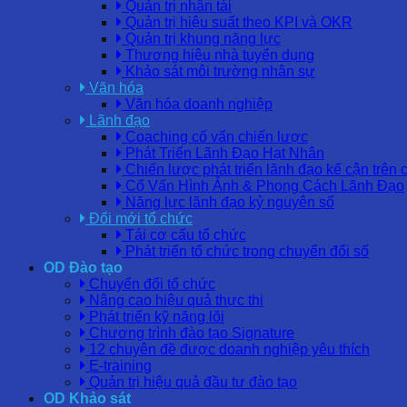
Quản trị nhân tài
Quản trị hiệu suất theo KPI và OKR
Quản trị khung năng lực
Thương hiệu nhà tuyển dụng
Khảo sát môi trường nhân sự
Văn hóa
Văn hóa doanh nghiệp
Lãnh đạo
Coaching cố vấn chiến lược
Phát Triển Lãnh Đạo Hạt Nhân
Chiến lược phát triển lãnh đạo kế cận trên 
Cố Vấn Hình Ảnh & Phong Cách Lãnh Đạo
Năng lực lãnh đạo kỷ nguyên số
Đổi mới tổ chức
Tái cơ cấu tổ chức
Phát triển tổ chức trong chuyển đổi số
OD Đào tạo
Chuyển đổi tổ chức
Nâng cao hiệu quả thực thi
Phát triển kỹ năng lõi
Chương trình đào tạo Signature
12 chuyên đề được doanh nghiệp yêu thích
E-training
Quản trị hiệu quả đầu tư đào tạo
OD Khảo sát