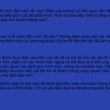
 tổ chức đến mức độ nào? Điều này không chỉ liên quan đến độ
ao tiếp giữa các bộ phận khác nhau và giao tiếp chéo từ tầng 
g góp cho truyền thông này?
phạm vi tổ chức đến mức độ nào? Những biện pháp nào các nh
ng thích ứng các phương pháp của họ để dẫn đến tốc độ làm vi
được thực hiện dựa trên các yếu tố và chỉ số của các yếu tố cá
viên, thậm chí các nhóm bên ngoài có thể đưa ra ý kiến ​​củ
 vấn, quan sát, đánh giá chính thức, bảng câu hỏi/báo cáo. Vi
ghiệp và nhân viên (và đôi khi là khách hàng) xung quanh nh
a nhà lãnh đạo hơn.
iêm ngặt và phù hợp để đánh giá hiệu suất của khách hàng tiềm
 chất của một tổ chức. Chỉ số vốn lãnh đạo là một phương tiện h