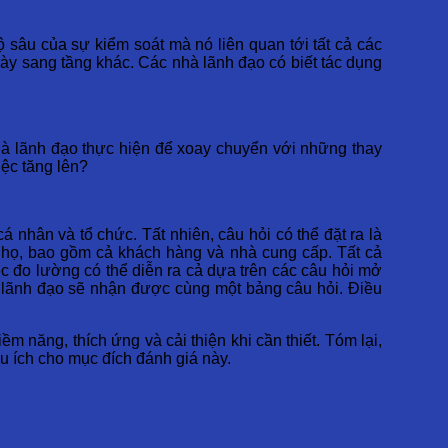
 sâu của sự kiểm soát mà nó liên quan tới tất cả các
này sang tầng khác. Các nhà lãnh đạo có biết tác dụng
à lãnh đạo thực hiện để xoay chuyển với những thay
ệc tăng lên?
 nhân và tổ chức. Tất nhiên, câu hỏi có thể đặt ra là
a họ, bao gồm cả khách hàng và nhà cung cấp. Tất cả
ệc đo lường có thể diễn ra cả dựa trên các câu hỏi mở
à lãnh đạo sẽ nhận được cùng một bảng câu hỏi. Điều
 năng, thích ứng và cải thiện khi cần thiết. Tóm lại,
ữu ích cho mục đích đánh giá này.