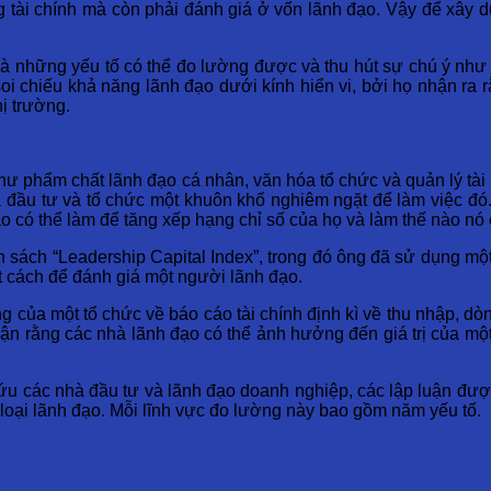
tài chính mà còn phải đánh giá ở vốn lãnh đạo. Vậy để xây d
 là những yếu tố có thể đo lường được và thu hút sự chú ý như
 chiếu khả năng lãnh đạo dưới kính hiển vi, bởi họ nhận ra rằ
hị trường.
 như phẩm chất lãnh đạo cá nhân, văn hóa tổ chức và quản lý tài
đầu tư và tổ chức một khuôn khổ nghiêm ngặt để làm việc đó.
o có thể làm để tăng xếp hạng chỉ số của họ và làm thế nào nó
n sách “Leadership Capital Index”, trong đó ông đã sử dụng mộ
ột cách để đánh giá một người lãnh đạo.
ờng của một tổ chức về báo cáo tài chính định kì về thu nhập, dò
n rằng các nhà lãnh đạo có thể ảnh hưởng đến giá trị của mộ
cứu các nhà đầu tư và lãnh đạo doanh nghiệp, các lập luận đượ
 loại lãnh đạo. Mỗi lĩnh vực đo lường này bao gồm năm yếu tố.