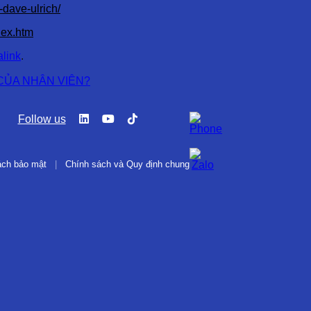
-dave-ulrich/
dex.htm
link
.
G CỦA NHÂN VIÊN?
Follow us
ách bảo mật
|
Chính sách và Quy định chung