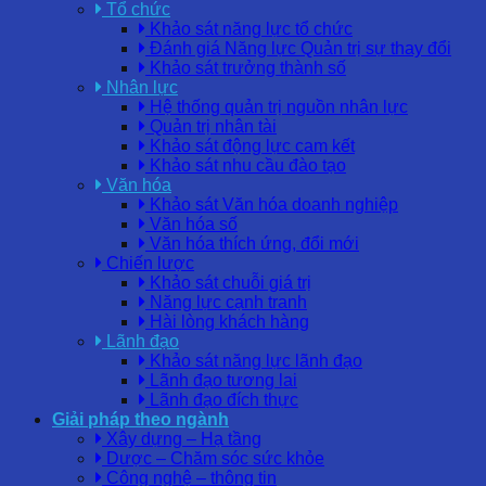
Tổ chức
Khảo sát năng lực tổ chức
Đánh giá Năng lực Quản trị sự thay đổi
Khảo sát trưởng thành số
Nhân lực
Hệ thống quản trị nguồn nhân lực
Quản trị nhân tài
Khảo sát động lực cam kết
Khảo sát nhu cầu đào tạo
Văn hóa
Khảo sát Văn hóa doanh nghiệp
Văn hóa số
Văn hóa thích ứng, đổi mới
Chiến lược
Khảo sát chuỗi giá trị
Năng lực cạnh tranh
Hài lòng khách hàng
Lãnh đạo
Khảo sát năng lực lãnh đạo
Lãnh đạo tương lai
Lãnh đạo đích thực
Giải pháp theo ngành
Xây dựng – Hạ tầng
Dược – Chăm sóc sức khỏe
Công nghệ – thông tin