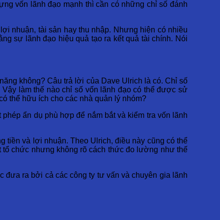
ựng vốn lãnh đạo mạnh thì cần có những chỉ số đánh
 lợi nhuận, tài sản hay thu nhập. Nhưng hiện có nhiều
ng sự lãnh đạo hiệu quả tạo ra kết quả tài chính. Nói
 năng không? Câu trả lời của Dave Ulrich là có. Chỉ số
 Vậy làm thế nào chỉ số vốn lãnh đạo có thể được sử
 có thể hữu ích cho các nhà quản lý nhóm?
t phép ẩn dụ phù hợp để nắm bắt và kiểm tra vốn lãnh
ng tiền và lợi nhuận. Theo Ulrich, điều này cũng có thể
t tổ chức nhưng không rõ cách thức đo lường như thế
c đưa ra bởi cả các công ty tư vấn và chuyên gia lãnh