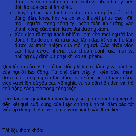
đưa ra ý kiến nhất quán của mình và phản bác ý kiến
đối lập của các nhân khác.
Thuyết phục: ban lãnh đạo đưa ra những lời giải thích
đúng đắn, khoa học và có sức thuyết phục cao để
mọi người trong công ty hoàn toàn tin tưởng vào
thành công của chiến lược đại dương xanh.
Xác định rõ ràng trách nhiệm: làm cho mọi người lao
động hiểu được những gì ban lãnh đạo kỳ vọng họ làm
được và trách nhiệm của mỗi người. Các nhân viên
cần hiểu được những tiêu chuẩn đánh giá mới và
những quy định xử phạt khi có sai phạm.
Quy trình quản lý 3E có tác động tích cực tâm lý và hành vi
của người lao động. Từ chỗ cảm thấy ý kiến của mình
được coi trọng, người lao động sẵn sàng hoàn thành công
việc vượt lên cả yêu cầu về nghĩa vụ và dần tiến đến vai trò
chủ động sáng tạo trong công việc.
Tóm lại, các quy trình quản lý này sẽ giúp doanh nghiệp đi
đến kết quả cuối cùng của luận chứng kinh tế, đảm bảo tốt
việc áp dụng chiến lược đại dương xanh vào thực tiễn.
Tài liệu tham khảo: