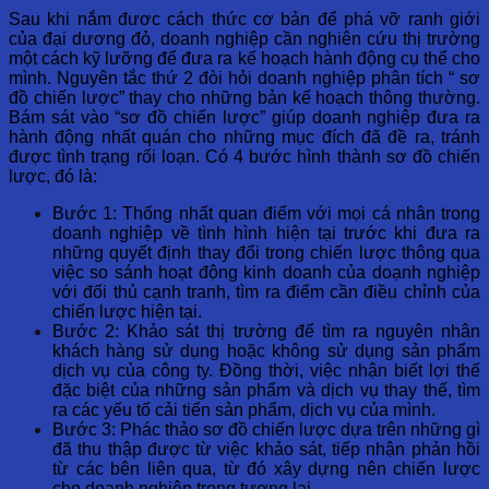
Sau khi nắm đươc cách thức cơ bản để phá vỡ ranh giới
của đại dương đỏ, doanh nghiệp cần nghiên cứu thị trường
một cách kỹ lưỡng để đưa ra kế hoạch hành động cụ thể cho
mình. Nguyên tắc thứ 2 đòi hỏi doanh nghiệp phân tích “ sơ
đồ chiến lược” thay cho những bản kế hoạch thông thường.
Bám sát vào “sơ đồ chiến lược” giúp doanh nghiệp đưa ra
hành động nhất quán cho những mục đích đã đề ra, tránh
được tình trạng rối loạn. Có 4 bước hình thành sơ đồ chiến
lược, đó là:
Bước 1: Thống nhất quan điểm với mọi cá nhân trong
doanh nghiệp về tình hình hiện tại trước khi đưa ra
những quyết định thay đổi trong chiến lược thông qua
việc so sánh hoạt động kinh doanh của doạnh nghiệp
với đối thủ cạnh tranh, tìm ra điểm cần điều chỉnh của
chiến lược hiện tại.
Bước 2: Khảo sát thị trường để tìm ra nguyên nhân
khách hàng sử dụng hoặc không sử dụng sản phẩm
dịch vụ của công ty. Đồng thời, việc nhận biết lợi thế
đặc biệt của những sản phẩm và dịch vụ thay thế, tìm
ra các yếu tố cải tiến sản phẩm, dịch vụ của mình.
Bước 3: Phác thảo sơ đồ chiến lược dựa trên những gì
đã thu thập được từ việc khảo sát, tiếp nhận phản hồi
từ các bên liên qua, từ đó xây dựng nên chiến lược
cho doanh nghiệp trong tương lai.