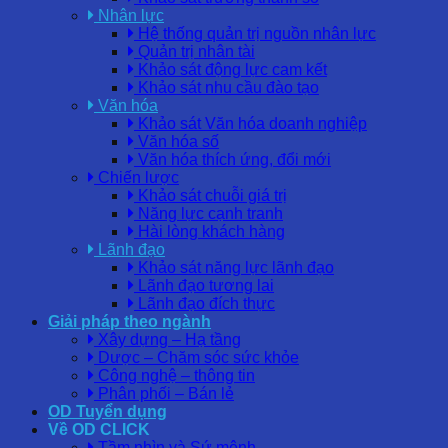
Nhân lực
Hệ thống quản trị nguồn nhân lực
Quản trị nhân tài
Khảo sát động lực cam kết
Khảo sát nhu cầu đào tạo
Văn hóa
Khảo sát Văn hóa doanh nghiệp
Văn hóa số
Văn hóa thích ứng, đổi mới
Chiến lược
Khảo sát chuỗi giá trị
Năng lực cạnh tranh
Hài lòng khách hàng
Lãnh đạo
Khảo sát năng lực lãnh đạo
Lãnh đạo tương lai
Lãnh đạo đích thực
Giải pháp theo ngành
Xây dựng – Hạ tầng
Dược – Chăm sóc sức khỏe
Công nghệ – thông tin
Phân phối – Bán lẻ
OD Tuyển dụng
Về OD CLICK
Tầm nhìn và Sứ mệnh