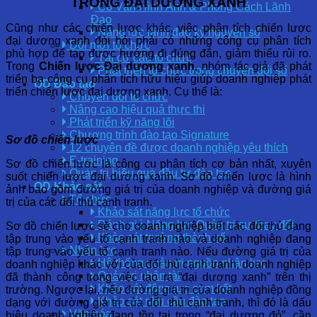
TRONG ĐẠI DƯƠNG XANH
Cố Vấn Hình Ảnh & Phong Cách Lãnh
Đạo
Cũng như các chiến lược khác, việc phân tích chiến lược
Năng lực lãnh đạo kỷ nguyên số
đại dương xanh đòi hỏi phải có những công cụ phân tích
Đổi mới tổ chức
phù hợp để tạo được hướng đi đúng đắn, giảm thiểu rủi ro.
Tái cơ cấu tổ chức
Trong
Chiến lược Đại dương xanh
, nhóm tác giả đã phát
Phát triển tổ chức trong chuyển đổi số
triển ba công cụ phân tích hữu hiệu giúp doanh nghiệp phát
OD Đào tạo
triển chiến lược đại dương xanh. Cụ thể là:
Chuyển đổi tổ chức
Nâng cao hiệu quả thực thi
Phát triển kỹ năng lõi
Chương trình đào tạo Signature
Sơ đồ chiến lược
12 chuyên đề được doanh nghiệp yêu thích
E-training
Sơ đồ chiến lược là công cụ phân tích cơ bản nhất, xuyên
Quản trị hiệu quả đầu tư đào tạo
suốt chiến lược đại dương xanh. Sơ đồ chiến lược là hình
OD Khảo sát
ảnh bao gồm đường giá trị của doanh nghiệp và đường giá
Tổ chức
trị của các đối thủ cạnh tranh.
Khảo sát năng lực tổ chức
Đánh giá Năng lực Quản trị sự thay đổi
Sơ đồ chiến lược sẽ cho doanh nghiệp biết các đối thủ đang
Khảo sát trưởng thành số
tập trung vào yếu tố cạnh tranh nào và doanh nghiệp đang
Nhân lực
tập trung vào yếu tố cạnh tranh nào. Nếu đường giá trị của
Hệ thống quản trị nguồn nhân lực
doanh nghiệp khác với của đối thủ cạnh tranh, doanh nghiệp
Quản trị nhân tài
đã thành công trong việc tạo ra “đại dương xanh” trên thị
Khảo sát động lực cam kết
trường. Ngược lại, nếu đường giá trị của doanh nghiệp đồng
Khảo sát nhu cầu đào tạo
dạng với đường giá trị của đối thủ cạnh tranh, thì đó là dấu
Văn hóa
hiệu doanh nghiệp đang tồn tại trong “đại dương đỏ”, cần