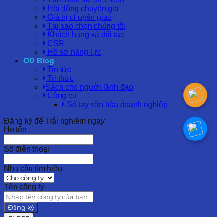
Hội đồng chuyên gia
Giá trị chuyển giao
Tại sao chọn chúng tôi
Khách hàng và đối tác
CSR
Hồ sơ năng lực
OD Blog
Tin tức
Tri thức
Sách cho người lãnh đạo
Công cụ
Sổ tay văn hóa doanh nghiệp
Đăng ký để Trải nghiệm ngay
Họ tên
Số điện thoại
Nhu cầu tìm hiểu
Tên công ty
Đăng ký