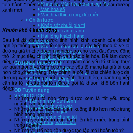
Khảo sát Văn hóa doanh nghiệp
tiến hành “ bẻ cong” đường giá trị để tạo ra một đại dương
Văn hóa số
xanh mới.
Văn hóa thích ứng, đổi mới
Chiến lược
Khảo sát chuỗi giá trị
Khuôn khổ 4 hành động
Năng lực cạnh tranh
Hài lòng khách hàng
Sau khi đã định vị được tình hình kinh doanh của doanh
Lãnh đạo
nghiệp thông qua sơ đồ chiến lược, bước tiếp theo là vẽ lại
Khảo sát năng lực lãnh đạo
đường giá trị cho doanh nghiệp sao cho vừa đạt được đồng
Lãnh đạo tương lai
thời 2 mục tiêu chi phí thấp và khác biệt hóa. Để làm được
Lãnh đạo đích thực
điều này, doanh nghiệp cần cắt giảm các yếu tố không thực
Giải pháp theo ngành
sự quan trọng và tăng cường các yếu tố mang lại giá trị cao
Xây dựng – Hạ tầng
hơn cho khách hàng. Đây chính là cốt lõi của chiến lược đại
Dược – Chăm sóc sức khỏe
dương xanh. Trong suốt qua trình thực hiện, doanh nghiệp
Công nghệ – thông tin
cần trả lời 4 câu hỏi lớn được gọi là khuôn khổ bốn hành
Phân phối – Bán lẻ
động:
OD Tuyển dụng
Về OD CLICK
Những yếu tố nào từng được xem là tất yếu trong
Tầm nhìn và Sứ mệnh
ngành cần loại bỏ?
Hội đồng chuyên gia
Những yếu tố nào cần giảm xuống thấp hơn mức trung
Giá trị chuyển giao
bình trong ngành?
Tại sao chọn chúng tôi
Những yếu tố nào cần tăng lên trên mức trung bình
Khách hàng và đối tác
trong ngành?
CSR
Những yếu tố nào cần được tạo lập mới hoàn toàn?