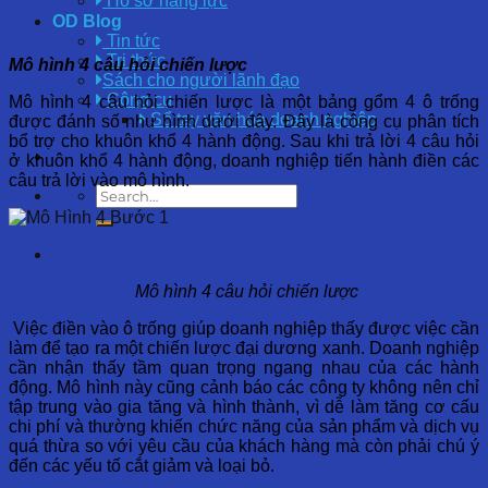
Hồ sơ năng lực
OD Blog
Tin tức
Tri thức
Mô hình 4 câu hỏi chiến lược
Sách cho người lãnh đạo
Công cụ
Mô hình 4 câu hỏi chiến lược là một bảng gổm 4 ô trống
Sổ tay văn hóa doanh nghiệp
được đánh số như hình dưới đây. Đây là công cụ phân tích
bổ trợ cho khuôn khổ 4 hành động. Sau khi trả lời 4 câu hỏi
ở khuôn khổ 4 hành động, doanh nghiệp tiến hành điền các
câu trả lời vào mô hình.
Mô hình 4 câu hỏi chiến lược
Việc điền vào ô trống giúp doanh nghiệp thấy được việc cần
làm để tạo ra một chiến lược đại dương xanh. Doanh nghiệp
cần nhận thấy tầm quan trọng ngang nhau của các hành
động. Mô hình này cũng cảnh báo các công ty không nên chỉ
tập trung vào gia tăng và hình thành, vì dễ làm tăng cơ cấu
chi phí và thường khiến chức năng của sản phẩm và dịch vụ
quá thừa so với yêu cầu của khách hàng mà còn phải chú ý
đến các yếu tố cắt giảm và loại bỏ.