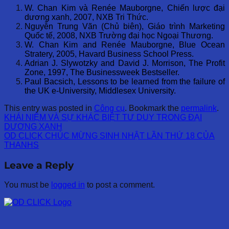
W. Chan Kim và Renée Mauborgne, Chiến lược đại
dương xanh, 2007, NXB Tri Thức.
Nguyễn Trung Vãn (Chủ biên), Giáo trình Marketing
Quốc tế, 2008, NXB Trường đại học Ngoại Thương.
W. Chan Kim and Renée Mauborgne, Blue Ocean
Stratery, 2005, Havard Business School Press.
Adrian J. Slywotzky and David J. Morrison, The Profit
Zone, 1997, The Businessweek Bestseller.
Paul Bacsich, Lessons to be learned from the failure of
the UK e-University, Middlesex University.
This entry was posted in
Công cụ
. Bookmark the
permalink
.
KHÁI NIỆM VÀ SỰ KHÁC BIỆT TƯ DUY TRONG ĐẠI
DƯƠNG XANH
OD CLICK CHÚC MỪNG SINH NHẬT LẦN THỨ 18 CỦA
THANHS
Leave a Reply
You must be
logged in
to post a comment.