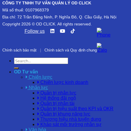
CÔNG TY TNHH TƯ VẤN QUẢN LÝ OD CLICK
Mã số thuế: 0107968379
Địa chỉ: 72 Trần Đăng Ninh, P. Nghĩa Đô, Q. Cầu Giấy, Hà Nội
Copyright 2026 © OD CLICK. All rights reserved.
Follow us
Chính sách bảo mật
|
Chính sách và Quy định chung
OD Tư vấn
Chiến lược
Chiến lược kinh doanh
Nhân lực
Quản trị nhân lực
Hệ thống đãi ngộ
Quản trị nhân tài
Quản trị hiệu suất theo KPI và OKR
Quản trị khung năng lực
Thương hiệu nhà tuyển dụng
Khảo sát môi trường nhân sự
Văn hóa