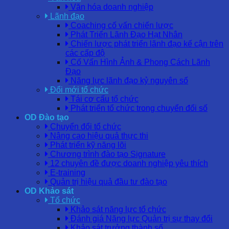
Văn hóa doanh nghiệp
Lãnh đạo
Coaching cố vấn chiến lược
Phát Triển Lãnh Đạo Hạt Nhân
Chiến lược phát triển lãnh đạo kế cận trên
các cấp độ
Cố Vấn Hình Ảnh & Phong Cách Lãnh
Đạo
Năng lực lãnh đạo kỷ nguyên số
Đổi mới tổ chức
Tái cơ cấu tổ chức
Phát triển tổ chức trong chuyển đổi số
OD Đào tạo
Chuyển đổi tổ chức
Nâng cao hiệu quả thực thi
Phát triển kỹ năng lõi
Chương trình đào tạo Signature
12 chuyên đề được doanh nghiệp yêu thích
E-training
Quản trị hiệu quả đầu tư đào tạo
OD Khảo sát
Tổ chức
Khảo sát năng lực tổ chức
Đánh giá Năng lực Quản trị sự thay đổi
Khảo sát trưởng thành số