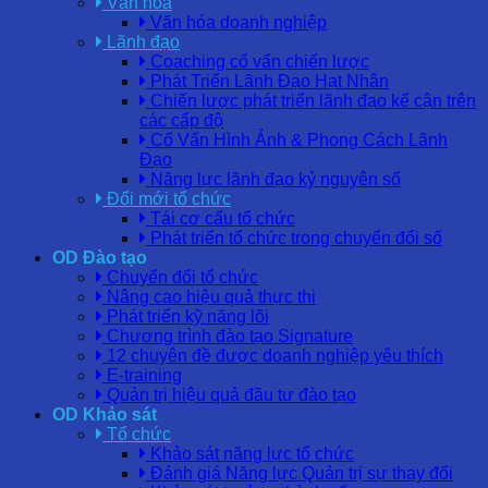
Văn hóa
Văn hóa doanh nghiệp
Lãnh đạo
Coaching cố vấn chiến lược
Phát Triển Lãnh Đạo Hạt Nhân
Chiến lược phát triển lãnh đạo kế cận trên
các cấp độ
Cố Vấn Hình Ảnh & Phong Cách Lãnh
Đạo
Năng lực lãnh đạo kỷ nguyên số
Đổi mới tổ chức
Tái cơ cấu tổ chức
Phát triển tổ chức trong chuyển đổi số
OD Đào tạo
Chuyển đổi tổ chức
Nâng cao hiệu quả thực thi
Phát triển kỹ năng lõi
Chương trình đào tạo Signature
12 chuyên đề được doanh nghiệp yêu thích
E-training
Quản trị hiệu quả đầu tư đào tạo
OD Khảo sát
Tổ chức
Khảo sát năng lực tổ chức
Đánh giá Năng lực Quản trị sự thay đổi