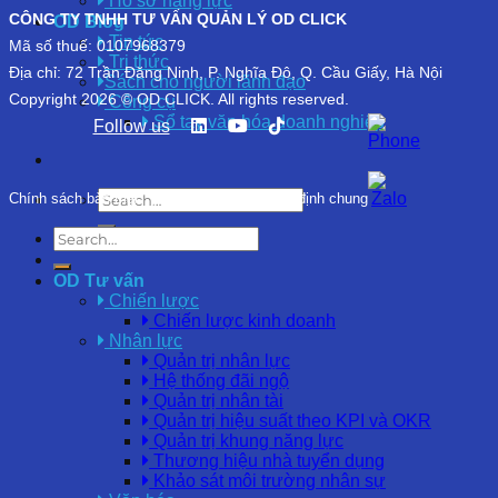
Hồ sơ năng lực
CÔNG TY TNHH TƯ VẤN QUẢN LÝ OD CLICK
OD Blog
Tin tức
Mã số thuế: 0107968379
Tri thức
Địa chỉ: 72 Trần Đăng Ninh, P. Nghĩa Đô, Q. Cầu Giấy, Hà Nội
Sách cho người lãnh đạo
Copyright 2026 © OD CLICK. All rights reserved.
Công cụ
Sổ tay văn hóa doanh nghiệp
Follow us
Chính sách bảo mật
|
Chính sách và Quy định chung
OD Tư vấn
Chiến lược
Chiến lược kinh doanh
Nhân lực
Quản trị nhân lực
Hệ thống đãi ngộ
Quản trị nhân tài
Quản trị hiệu suất theo KPI và OKR
Quản trị khung năng lực
Thương hiệu nhà tuyển dụng
Khảo sát môi trường nhân sự