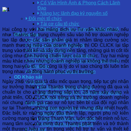
Cố Vấn Hình Ảnh & Phong Cách Lãnh
Đạo
Năng lực lãnh đạo kỷ nguyên số
Đổi mới tổ chức
Tái cơ cấu tổ chức
Phát triển tổ chức trong chuyển đổi số
Hai công ty với hai mảng dịch vụ Tư vấn khác nhau, nếu
như Thanhs tập trung chuyên sâu vào hỗ trợ doanh nghiệp
OD Đào tạo
tạo lập được các sản phẩm giá trị nhằm tăng cường sức
Chuyển đổi tổ chức
mạnh thương hiệu của doanh nghiệp thì OD CLICK lại tập
Nâng cao hiệu quả thực thi
trung vào thiết kế và xây dựng nền tảng, những giá trị cốt lõi
Phát triển kỹ năng lõi
cũng như định hướng chiến lược của tổ chức. Tuy hai mảng
Chương trình đào tạo Signature
màu khác nhau nhưng doanh nghiệp lại không thể thiếu một
12 chuyên đề được doanh nghiệp yêu thích
trong hai yếu tố. Đó cũng là lý do vì sao chúng tôi luôn trân
E-training
trọng nhau và đồng hành phục vụ thị trường.
Quản trị hiệu quả đầu tư đào tạo
OD Khảo sát
Ngày 29/6 vừa qua là dấu mốc quan trọng, tiếp tục ghi nhận
Tổ chức
sự trưởng thành của Thanhs trong chặng đường đã qua và
Khảo sát năng lực tổ chức
chuẩn bị cho chặng đường sắp tới. 18 năm xây dựng và
Đánh giá Năng lực Quản trị sự thay đổi
phát triển, OD CLICK nói riêng và thị trường doanh nghiệp
Khảo sát trưởng thành số
nói chung đánh giá cao sự nỗ lực bền bỉ của đội ngũ nhân
Nhân lực
sự tại Thanhs, những con người trẻ nhưng đầy nhiệt huyết.
Hệ thống quản trị nguồn nhân lực
Đặc biệt, từ những ngày đầu thành lập, người phụ nữ kiên
Quản trị nhân tài
cường mang tên Đặng Thanh Vân, luôn dốc hết mình nỗ lực,
Khảo sát động lực cam kết
mang tâm sức của mình đưa Thanhs phát triển và trở thành
Khảo sát nhu cầu đào tạo
một thương hiệu uy tín trong việc hỗ trợ tư vấn và thiết kế
Văn hóa