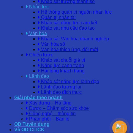
Khảo sát trưởng thành số
Nhân lực
Hệ thống quản trị nguồn nhân lực
Quản trị nhân tài
Khảo sát động lực cam kết
Khảo sát nhu cầu đào tạo
Văn hóa
Khảo sát Văn hóa doanh nghiệp
Văn hóa số
Văn hóa thích ứng, đổi mới
Chiến lược
Khảo sát chuỗi giá trị
Năng lực cạnh tranh
Hài lòng khách hàng
Lãnh đạo
Khảo sát năng lực lãnh đạo
Lãnh đạo tương lai
Lãnh đạo đích thực
Giải pháp theo ngành
Xây dựng – Hạ tầng
Dược – Chăm sóc sức khỏe
Công nghệ – thông tin
Phân phối – Bán lẻ
OD Tuyển dụng
Về OD CLICK