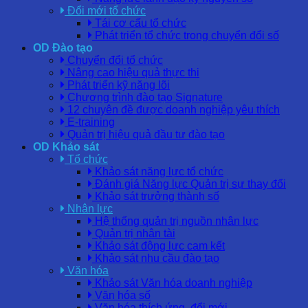
Đổi mới tổ chức
Tái cơ cấu tổ chức
Phát triển tổ chức trong chuyển đổi số
OD Đào tạo
Chuyển đổi tổ chức
Nâng cao hiệu quả thực thi
Phát triển kỹ năng lõi
Chương trình đào tạo Signature
12 chuyên đề được doanh nghiệp yêu thích
E-training
Quản trị hiệu quả đầu tư đào tạo
OD Khảo sát
Tổ chức
Khảo sát năng lực tổ chức
Đánh giá Năng lực Quản trị sự thay đổi
Khảo sát trưởng thành số
Nhân lực
Hệ thống quản trị nguồn nhân lực
Quản trị nhân tài
Khảo sát động lực cam kết
Khảo sát nhu cầu đào tạo
Văn hóa
Khảo sát Văn hóa doanh nghiệp
Văn hóa số
Văn hóa thích ứng, đổi mới