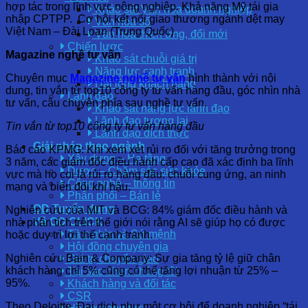
hợp tác trong lĩnh vực nông nghiệp. Khả năng Mỹ tái gia
Khảo sát Văn hóa doanh nghiệp
nhập CPTPP. Cơ hội kết nối giao thương ngành dệt may
Văn hóa số
Việt Nam – Đài Loan (Trung Quốc)
Văn hóa thích ứng, đổi mới
Chiến lược
Magazine nghề tư vấn
Khảo sát chuỗi giá trị
Năng lực cạnh tranh
Chuyên mục
Magazine nghề tư vấn
hình thành với nội
Hài lòng khách hàng
dung, tin vắn từ top10 công ty tư vấn hàng đầu, góc nhìn nhà
Lãnh đạo
tư vấn, câu chuyện phía sau nghề tư vấn.
Khảo sát năng lực lãnh đạo
Lãnh đạo tương lai
Tin vắn từ top10 công ty tư vấn hàng đầu
Lãnh đạo đích thực
Giải pháp theo ngành
Báo cáo KPMG: Khi xem xét rủi ro đối với tăng trưởng trong
Xây dựng – Hạ tầng
3 năm, các giám đốc điều hành cấp cao đã xác định ba lĩnh
Dược – Chăm sóc sức khỏe
vực mà họ coi là rủi ro hàng đầu: chuỗi cung ứng, an ninh
Công nghệ – thông tin
mạng và biến đổi khí hậu.
Phân phối – Bán lẻ
OD Tuyển dụng
Nghiên cứu của MIT và BCG: 84% giám đốc điều hành và
Về OD CLICK
nhà phân tích trên thế giới nói rằng AI sẽ giúp họ có được
Tầm nhìn và Sứ mệnh
hoặc duy trì lợi thế cạnh tranh.
Hội đồng chuyên gia
Nghiên cứu Bain & Company: Sự gia tăng tỷ lệ giữ chân
Giá trị chuyển giao
khách hàng chỉ 5% cũng có thể tăng lợi nhuận từ 25% –
Tại sao chọn chúng tôi
95%.
Khách hàng và đối tác
CSR
Theo Deloitte, Đại dịch như một cơ hội để doanh nghiệp “tái