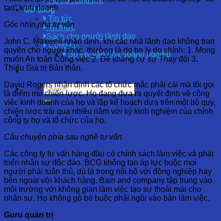
Hồ sơ năng lực
tạo” kinh doanh
OD Blog
Tin tức
Góc nhìn nhà tư vấn
Tri thức
Sách cho người lãnh đạo
John C. Maxwell nhận định, khi các nhà lãnh đạo không trao
Công cụ
quyền cho người khác, thường là do ba lý do chính: 1. Mong
Sổ tay văn hóa doanh nghiệp
muốn An toàn Công việc 2. Để kháng cự sự Thay đổi 3.
Thiếu Giá trị Bản thân.
David Rogers nhận định các tổ chức mắc phải cái mà tôi gọi
là điểm mù chiến lược. Họ đang đưa ra quyết định về công
việc kinh doanh của họ và lập kế hoạch dựa trên một bộ quy,
chiến lược trải qua nhiều năm với kỷ kinh nghiệm của chính
công ty họ và tổ chức của họ.
Câu chuyện phía sau nghề tư vấn
Các công ty tư vấn hàng đầu có chính sách làm việc và phát
triển nhân sự độc đáo. BCG không tạo áp lực buộc mọi
người phải tuân thủ, dù là trong nội bộ với đồng nghiệp hay
bên ngoài với khách hàng. Bain and company tập trung vào
môi trường với không gian làm việc tạo sự thoải mái cho
nhân sự. Họ không gò bó buộc phải ngồi vào bàn làm việc.
Guru quản trị