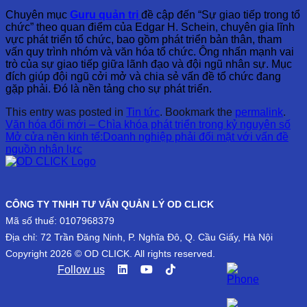
Chuyên mục
Guru quản trị
đề cập đến “Sự giao tiếp trong tổ
chức” theo quan điểm của Edgar H. Schein, chuyên gia lĩnh
vực phát triển tổ chức, bao gồm phát triển bản thân, tham
vấn quy trình nhóm và văn hóa tổ chức. Ông nhấn mạnh vai
trò của sự giao tiếp giữa lãnh đạo và đội ngũ nhân sự. Mục
đích giúp đội ngũ cởi mở và chia sẻ vấn đề tổ chức đang
gặp phải. Đó là nền tảng cho sự phát triển.
This entry was posted in
Tin tức
. Bookmark the
permalink
.
Văn hóa đổi mới – Chìa khóa phát triển trong kỷ nguyên số
Mở cửa nền kinh tế:Doanh nghiệp phải đối mặt với vấn đề
nguồn nhân lực
CÔNG TY TNHH TƯ VẤN QUẢN LÝ OD CLICK
Mã số thuế: 0107968379
Địa chỉ: 72 Trần Đăng Ninh, P. Nghĩa Đô, Q. Cầu Giấy, Hà Nội
Copyright 2026 © OD CLICK. All rights reserved.
Follow us