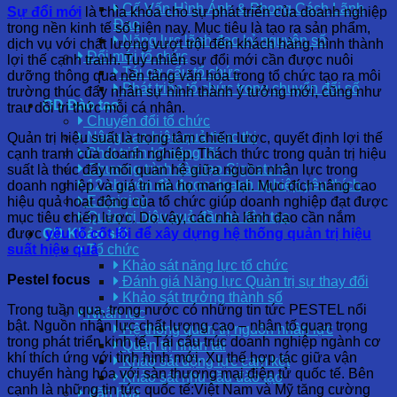
Cố Vấn Hình Ảnh & Phong Cách Lãnh
Sự đổi mới
là chìa khóa cho sự phát triển của doanh nghiệp
Đạo
trong nền kinh tế số hiện nay. Mục tiêu là tạo ra sản phẩm,
Năng lực lãnh đạo kỷ nguyên số
dịch vụ với chất lượng vượt trội đến khách hàng, hình thành
Đổi mới tổ chức
lợi thế cạnh tranh. Tuy nhiên sự đổi mới cần được nuôi
Tái cơ cấu tổ chức
dưỡng thông qua nền tảng văn hóa trong tổ chức tạo ra môi
Phát triển tổ chức trong chuyển đổi số
trường thúc đẩy nhân sự hình thành ý tưởng mới, cũng như
OD Đào tạo
trau dồi tri thức mỗi cá nhân.
Chuyển đổi tổ chức
Nâng cao hiệu quả thực thi
Quản trị hiệu suất là trọng tâm chiến lược, quyết định lợi thế
Phát triển kỹ năng lõi
cạnh tranh của doanh nghiệp. Thách thức trong quản trị hiệu
Chương trình đào tạo Signature
suất là thúc đẩy mối quan hệ giữa nguồn nhân lực trong
12 chuyên đề được doanh nghiệp yêu thích
doanh nghiệp và giá trị mà họ mang lại. Mục đích nâng cao
E-training
hiệu quả hoạt động của tổ chức giúp doanh nghiệp đạt được
Quản trị hiệu quả đầu tư đào tạo
mục tiêu chiến lược. Do vậy, các nhà lãnh đạo cần nắm
được
yếu tố cốt lõi để xây dựng hệ thống quản trị hiệu
OD Khảo sát
suất hiệu quả
Tổ chức
Khảo sát năng lực tổ chức
Pestel focus
Đánh giá Năng lực Quản trị sự thay đổi
Khảo sát trưởng thành số
Trong tuần qua, trong nước có những tin tức PESTEL nổi
Nhân lực
bật. Nguồn nhân lực chất lượng cao – nhân tố quan trọng
Hệ thống quản trị nguồn nhân lực
trong phát triển kinh tế. Tái cấu trúc doanh nghiệp ngành cơ
Quản trị nhân tài
khí thích ứng với tình hình mới. Xu thế hợp tác giữa vận
Khảo sát động lực cam kết
chuyển hàng hóa với sàn thương mại điện tử quốc tế. Bên
Khảo sát nhu cầu đào tạo
cạnh là những tin tức quốc tế:Việt Nam và Mỹ tăng cường
Văn hóa