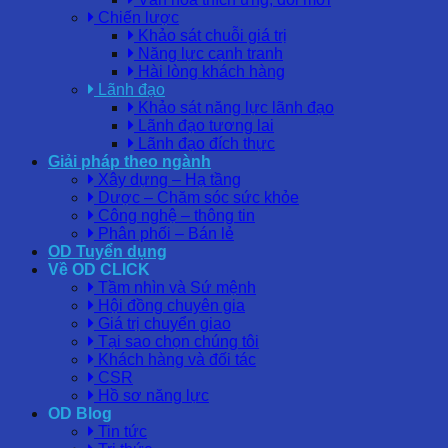
Chiến lược
Khảo sát chuỗi giá trị
Năng lực cạnh tranh
Hài lòng khách hàng
Lãnh đạo
Khảo sát năng lực lãnh đạo
Lãnh đạo tương lai
Lãnh đạo đích thực
Giải pháp theo ngành
Xây dựng – Hạ tầng
Dược – Chăm sóc sức khỏe
Công nghệ – thông tin
Phân phối – Bán lẻ
OD Tuyển dụng
Về OD CLICK
Tầm nhìn và Sứ mệnh
Hội đồng chuyên gia
Giá trị chuyển giao
Tại sao chọn chúng tôi
Khách hàng và đối tác
CSR
Hồ sơ năng lực
OD Blog
Tin tức