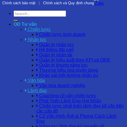
Chính sách bảo mật
|
Chính sách và Quy định chung
OD Tư vấn
Chiến lược
Chiến lược kinh doanh
Nhân lực
Quản trị nhân lực
Hệ thống đãi ngộ
Quản trị nhân tài
Quản trị hiệu suất theo KPI và OKR
Quản trị khung năng lực
Thương hiệu nhà tuyển dụng
Khảo sát môi trường nhân sự
Văn hóa
Văn hóa doanh nghiệp
Lãnh đạo
Coaching cố vấn chiến lược
Phát Triển Lãnh Đạo Hạt Nhân
Chiến lược phát triển lãnh đạo kế cận trên
các cấp độ
Cố Vấn Hình Ảnh & Phong Cách Lãnh
Đạo
Năng lực lãnh đạo kỷ nguyên số