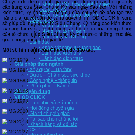
Chuyên đề được đánh giá cao bởi đội ngũ cán bộ quản lý
Khảo sát Văn hóa doanh nghiệp
cấp trung của Siêu Chung Kỳ sau ngày đào tạo. Với những
Văn hóa số
kiến thức, kỹ năng và công cụ của chuyên đề đào tạo “Kỹ
Văn hóa thích ứng, đổi mới
năng giải quyết vấn đề và ra quyết định”, OD CLICK hi vọng
Chiến lược
sẽ giúp đội ngũ quản lý Siêu Chung Kỳ nâng cao kiến thức,
Khảo sát chuỗi giá trị
kỹ năng làm việc, từ đó nâng cao hiệu quả hoạt động chung
Năng lực cạnh tranh
của tổ chức, giúp Siêu Chung Kỳ đạt được những mục tiêu
Hài lòng khách hàng
quan trọng trong thời gian tới.
Lãnh đạo
Khảo sát năng lực lãnh đạo
Một số hình ảnh của Chuyên đề đào tạo:
Lãnh đạo tương lai
Lãnh đạo đích thực
Giải pháp theo ngành
Xây dựng – Hạ tầng
Dược – Chăm sóc sức khỏe
Công nghệ – thông tin
Phân phối – Bán lẻ
OD Tuyển dụng
Về OD CLICK
Tầm nhìn và Sứ mệnh
Hội đồng chuyên gia
Giá trị chuyển giao
Tại sao chọn chúng tôi
Khách hàng và đối tác
CSR