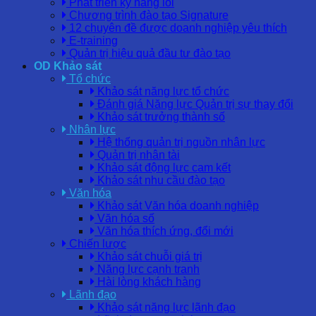
Phát triển kỹ năng lõi
Chương trình đào tạo Signature
12 chuyên đề được doanh nghiệp yêu thích
E-training
Quản trị hiệu quả đầu tư đào tạo
OD Khảo sát
Tổ chức
Khảo sát năng lực tổ chức
Đánh giá Năng lực Quản trị sự thay đổi
Khảo sát trưởng thành số
Nhân lực
Hệ thống quản trị nguồn nhân lực
Quản trị nhân tài
Khảo sát động lực cam kết
Khảo sát nhu cầu đào tạo
Văn hóa
Khảo sát Văn hóa doanh nghiệp
Văn hóa số
Văn hóa thích ứng, đổi mới
Chiến lược
Khảo sát chuỗi giá trị
Năng lực cạnh tranh
Hài lòng khách hàng
Lãnh đạo
Khảo sát năng lực lãnh đạo