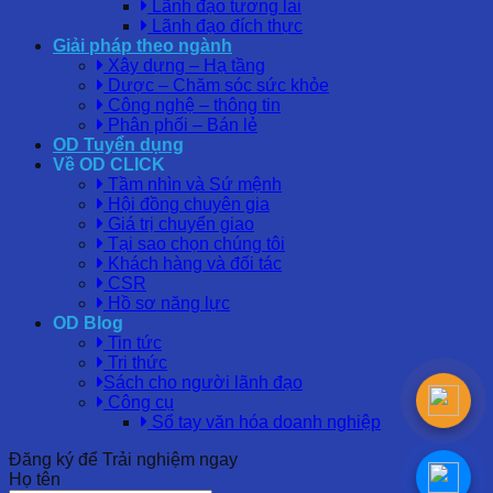
Lãnh đạo tương lai
Lãnh đạo đích thực
Giải pháp theo ngành
Xây dựng – Hạ tầng
Dược – Chăm sóc sức khỏe
Công nghệ – thông tin
Phân phối – Bán lẻ
OD Tuyển dụng
Về OD CLICK
Tầm nhìn và Sứ mệnh
Hội đồng chuyên gia
Giá trị chuyển giao
Tại sao chọn chúng tôi
Khách hàng và đối tác
CSR
Hồ sơ năng lực
OD Blog
Tin tức
Tri thức
Sách cho người lãnh đạo
Công cụ
Sổ tay văn hóa doanh nghiệp
Đăng ký để Trải nghiệm ngay
Họ tên