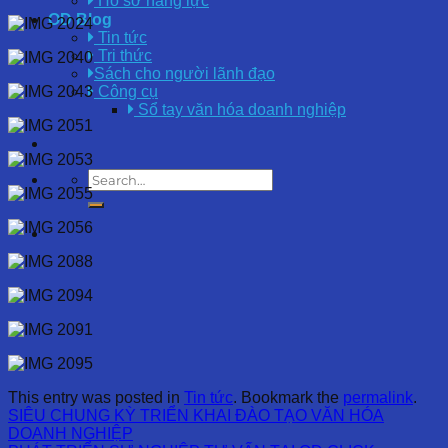
Hồ sơ năng lực
OD Blog
Tin tức
Tri thức
Sách cho người lãnh đạo
Công cụ
Sổ tay văn hóa doanh nghiệp
This entry was posted in
Tin tức
. Bookmark the
permalink
.
SIÊU CHUNG KỲ TRIỂN KHAI ĐÀO TẠO VĂN HÓA
DOANH NGHIỆP