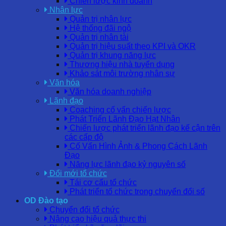
Chiến lược kinh doanh
Nhân lực
Quản trị nhân lực
Hệ thống đãi ngộ
Quản trị nhân tài
Quản trị hiệu suất theo KPI và OKR
Quản trị khung năng lực
Thương hiệu nhà tuyển dụng
Khảo sát môi trường nhân sự
Văn hóa
Văn hóa doanh nghiệp
Lãnh đạo
Coaching cố vấn chiến lược
Phát Triển Lãnh Đạo Hạt Nhân
Chiến lược phát triển lãnh đạo kế cận trên
các cấp độ
Cố Vấn Hình Ảnh & Phong Cách Lãnh
Đạo
Năng lực lãnh đạo kỷ nguyên số
Đổi mới tổ chức
Tái cơ cấu tổ chức
Phát triển tổ chức trong chuyển đổi số
OD Đào tạo
Chuyển đổi tổ chức
Nâng cao hiệu quả thực thi