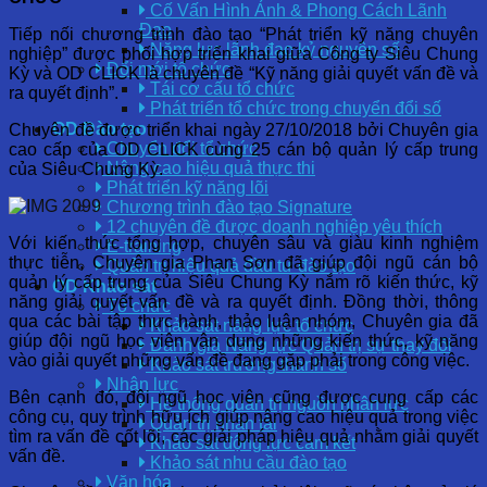
Cố Vấn Hình Ảnh & Phong Cách Lãnh
Đạo
Tiếp nối chương trình đào tạo “Phát triển kỹ năng chuyên
Năng lực lãnh đạo kỷ nguyên số
nghiệp” được phối hợp triển khai giữa Công ty Siêu Chung
Đổi mới tổ chức
Kỳ và OD CLICK là chuyên đề “Kỹ năng giải quyết vấn đề và
Tái cơ cấu tổ chức
ra quyết định”.
Phát triển tổ chức trong chuyển đổi số
OD Đào tạo
Chuyên đề được triển khai ngày 27/10/2018 bởi Chuyên gia
Chuyển đổi tổ chức
cao cấp của OD CLICK cùng 25 cán bộ quản lý cấp trung
Nâng cao hiệu quả thực thi
của Siêu Chung Kỳ.
Phát triển kỹ năng lõi
Chương trình đào tạo Signature
12 chuyên đề được doanh nghiệp yêu thích
Với kiến thức tổng hợp, chuyên sâu và giàu kinh nghiệm
E-training
thực tiễn, Chuyên gia Phan Sơn đã giúp đội ngũ cán bộ
Quản trị hiệu quả đầu tư đào tạo
quản lý cấp trung của Siêu Chung Kỳ nắm rõ kiến thức, kỹ
OD Khảo sát
năng giải quyết vấn đề và ra quyết định. Đồng thời, thông
Tổ chức
qua các bài tập thực hành, thảo luận nhóm, Chuyên gia đã
Khảo sát năng lực tổ chức
giúp đội ngũ học viên vận dụng những kiến thức, kỹ năng
Đánh giá Năng lực Quản trị sự thay đổi
vào giải quyết những vấn đề đang gặp phải trong công việc.
Khảo sát trưởng thành số
Nhân lực
Bên cạnh đó, đội ngũ học viên cũng được cung cấp các
Hệ thống quản trị nguồn nhân lực
công cụ, quy trình hữu ích giúp nâng cao hiệu quả trong việc
Quản trị nhân tài
tìm ra vấn đề cốt lõi, các giải pháp hiệu quả nhằm giải quyết
Khảo sát động lực cam kết
vấn đề.
Khảo sát nhu cầu đào tạo
Văn hóa