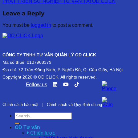
PHÁT TRIỂN SỰ NGHIỆP TƯ VẤN TẠI OD CLICK
Leave a Reply
You must be
logged in
to post a comment.
CÔNG TY TNHH TƯ VẤN QUẢN LÝ OD CLICK
Mã số thuế: 0107968379
Địa chỉ: 72 Trần Đăng Ninh, P. Nghĩa Đô, Q. Cầu Giấy, Hà Nội
Copyright 2026 © OD CLICK. All rights reserved.
Follow us
Chính sách bảo mật
|
Chính sách và Quy định chung
OD Tư vấn
Chiến lược