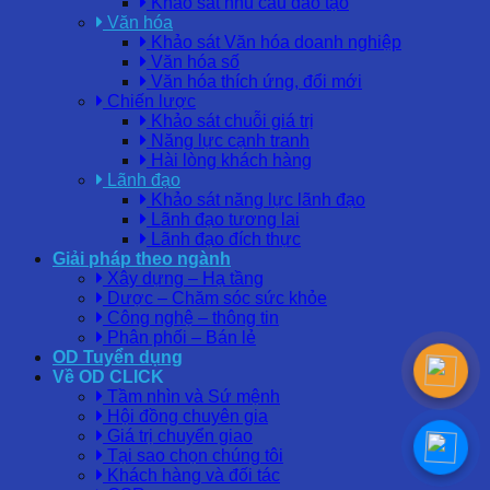
Khảo sát nhu cầu đào tạo
Văn hóa
Khảo sát Văn hóa doanh nghiệp
Văn hóa số
Văn hóa thích ứng, đổi mới
Chiến lược
Khảo sát chuỗi giá trị
Năng lực cạnh tranh
Hài lòng khách hàng
Lãnh đạo
Khảo sát năng lực lãnh đạo
Lãnh đạo tương lai
Lãnh đạo đích thực
Giải pháp theo ngành
Xây dựng – Hạ tầng
Dược – Chăm sóc sức khỏe
Công nghệ – thông tin
Phân phối – Bán lẻ
OD Tuyển dụng
Về OD CLICK
Tầm nhìn và Sứ mệnh
Hội đồng chuyên gia
Giá trị chuyển giao
Tại sao chọn chúng tôi
Khách hàng và đối tác