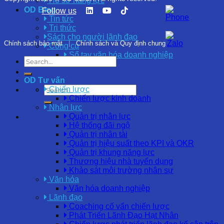
Hồ sơ năng lực
OD Blog
Follow us
Tin tức
Tri thức
Sách cho người lãnh đạo
Chính sách bảo mật
|
Chính sách và Quy định chung
Công cụ
Sổ tay văn hóa doanh nghiệp
OD Tư vấn
Chiến lược
Chiến lược kinh doanh
Nhân lực
Quản trị nhân lực
Hệ thống đãi ngộ
Quản trị nhân tài
Quản trị hiệu suất theo KPI và OKR
Quản trị khung năng lực
Thương hiệu nhà tuyển dụng
Khảo sát môi trường nhân sự
Văn hóa
Văn hóa doanh nghiệp
Lãnh đạo
Coaching cố vấn chiến lược
Phát Triển Lãnh Đạo Hạt Nhân