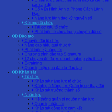
Chiến lược phát triển lãnh đạo kế cận trên
các cấp độ
Cố Vấn Hình Ảnh & Phong Cách Lãnh
Đạo
Năng lực lãnh đạo kỷ nguyên số
Đổi mới tổ chức
Tái cơ cấu tổ chức
Phát triển tổ chức trong chuyển đổi số
OD Đào tạo
Chuyển đổi tổ chức
Nâng cao hiệu quả thực thi
Phát triển kỹ năng lõi
Chương trình đào tạo Signature
12 chuyên đề được doanh nghiệp yêu thích
E-training
Quản trị hiệu quả đầu tư đào tạo
OD Khảo sát
Tổ chức
Khảo sát năng lực tổ chức
Đánh giá Năng lực Quản trị sự thay đổi
Khảo sát trưởng thành số
Nhân lực
Hệ thống quản trị nguồn nhân lực
Quản trị nhân tài
Khảo sát động lực cam kết