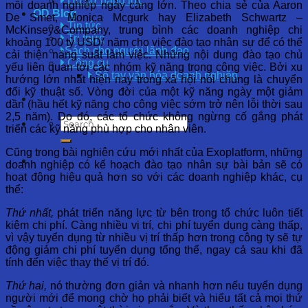
Hồ sơ năng lực
mỗi doanh nghiệp ngày càng lớn. Theo chia sẻ của Aaron
OD Blog
De Smet, Monica Mcgurk hay Elizabeth Schwartz –
Tin tức
McKinsey&Company, trung bình các doanh nghiệp chi
Tri thức
khoảng 100 tỷ USD/ năm cho việc đào tạo nhân sự để có thể
Sách cho người lãnh đạo
cải thiện năng suất làm việc. Những nội dung đào tạo chủ
Công cụ
yếu liên quan tới các nhóm kỹ năng trong công việc. Bởi xu
Sổ tay văn hóa doanh nghiệp
hướng lớn nhất hiện nay trong xã hội nói chung là chuyển
đổi kỹ thuật số. Vòng đời của một kỹ năng ngày một giảm
dần (hầu hết kỹ năng cho công việc sớm trở nên lỗi thời sau
2,5 năm). Do đó, các tổ chức không ngừng cố gắng phát
triển các kỹ năng phù hợp cho nhân viên.
Cũng trong bài nghiên cứu mới nhất của Exoplatform, những
doanh nghiệp có kế hoạch đào tạo nhân sự bài bản sẽ có
hoạt động hiệu quả hơn so với các doanh nghiệp khác, cụ
thể:
Thứ nhất,
phát triển năng lực từ bên trong tổ chức luôn tiết
kiệm chi phí. Càng nhiều vị trí, chi phí tuyển dụng càng thấp,
vì vậy tuyển dụng từ nhiều vị trí thấp hơn trong công ty sẽ tự
động giảm chi phí tuyển dụng tổng thể, ngay cả sau khi đã
tính đến việc thay thế vị trí đó.
Thứ hai,
nó thường đơn giản và nhanh hơn nếu tuyển dụng
người mới để mong chờ họ phải biết và hiểu tất cả mọi thứ