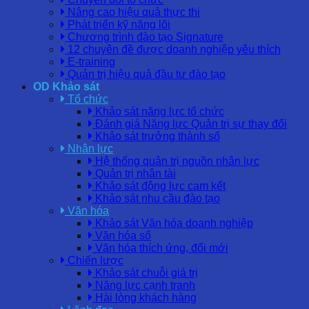
Nâng cao hiệu quả thực thi
Phát triển kỹ năng lõi
Chương trình đào tạo Signature
12 chuyên đề được doanh nghiệp yêu thích
E-training
Quản trị hiệu quả đầu tư đào tạo
OD Khảo sát
Tổ chức
Khảo sát năng lực tổ chức
Đánh giá Năng lực Quản trị sự thay đổi
Khảo sát trưởng thành số
Nhân lực
Hệ thống quản trị nguồn nhân lực
Quản trị nhân tài
Khảo sát động lực cam kết
Khảo sát nhu cầu đào tạo
Văn hóa
Khảo sát Văn hóa doanh nghiệp
Văn hóa số
Văn hóa thích ứng, đổi mới
Chiến lược
Khảo sát chuỗi giá trị
Năng lực cạnh tranh
Hài lòng khách hàng