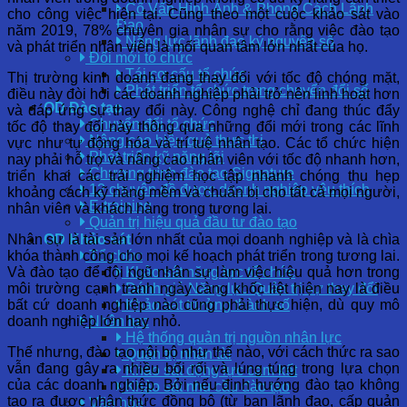
Cố Vấn Hình Ảnh & Phong Cách Lãnh
cho công việc hiện tại. Cũng theo một cuộc khảo sát vào
Đạo
năm 2019, 78% chuyên gia nhân sự cho rằng việc đào tạo
Năng lực lãnh đạo kỷ nguyên số
và phát triển nhân viên là mối quan tâm lớn nhất của họ.
Đổi mới tổ chức
Tái cơ cấu tổ chức
Thị trường kinh doanh đang thay đổi với tốc độ chóng mặt,
Phát triển tổ chức trong chuyển đổi số
điều này đòi hỏi các doanh nghiệp phải trở nên linh hoạt hơn
OD Đào tạo
và đáp ứng sự thay đổi này. Công nghệ chỉ đang thúc đẩy
Chuyển đổi tổ chức
tốc độ thay đổi này thông qua những đổi mới trong các lĩnh
Nâng cao hiệu quả thực thi
vực như tự động hóa và trí tuệ nhân tạo. Các tổ chức hiện
Phát triển kỹ năng lõi
nay phải hỗ trợ và nâng cao nhân viên với tốc độ nhanh hơn,
Chương trình đào tạo Signature
triển khai các trải nghiệm học tập nhanh chóng thu hẹp
12 chuyên đề được doanh nghiệp yêu thích
khoảng cách kỹ năng mềm và chuẩn bị cho tất cả mọi người,
E-training
nhân viên và khách hàng trong tương lai.
Quản trị hiệu quả đầu tư đào tạo
Nhân sự là tài sản lớn nhất của mọi doanh nghiệp và là chìa
OD Khảo sát
khóa thành công cho mọi kế hoạch phát triển trong tương lai.
Tổ chức
Và đào tạo để đội ngũ nhân sự làm việc hiệu quả hơn trong
Khảo sát năng lực tổ chức
môi trường cạnh tranh ngày càng khốc liệt hiện nay là điều
Đánh giá Năng lực Quản trị sự thay đổi
bất cứ doanh nghiệp nào cũng phải thực hiện, dù quy mô
Khảo sát trưởng thành số
doanh nghiệp lớn hay nhỏ.
Nhân lực
Hệ thống quản trị nguồn nhân lực
Thế nhưng, đào tạo nội bộ như thế nào, với cách thức ra sao
Quản trị nhân tài
vẫn đang gây ra nhiều bối rối và lúng túng trong lựa chọn
Khảo sát động lực cam kết
của các doanh nghiệp. Bởi nếu định hướng đào tạo không
Khảo sát nhu cầu đào tạo
tạo ra được nhận thức đồng bộ (từ ban lãnh đạo, cấp quản
Văn hóa