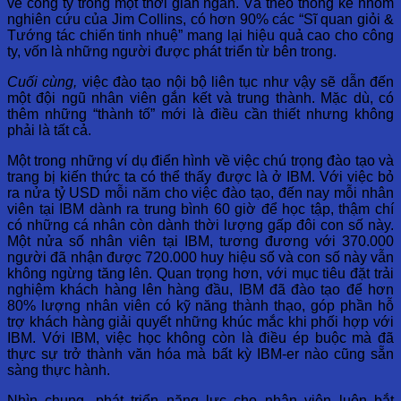
về công ty trong một thời gian ngắn. Và theo thống kê nhóm
nghiên cứu của Jim Collins, có hơn 90% các “Sĩ quan giỏi &
Tướng tác chiến tinh nhuệ” mang lại hiệu quả cao cho công
ty, vốn là những người được phát triển từ bên trong.
Cuối cùng,
việc đào tạo nội bộ liên tục như vậy sẽ dẫn đến
một đội ngũ nhân viên gắn kết và trung thành. Mặc dù, có
thêm những “thành tố” mới là điều cần thiết nhưng không
phải là tất cả.
Một trong những ví dụ điển hình về việc chú trọng đào tạo và
trang bị kiến thức ta có thể thấy được là ở IBM. Với việc bỏ
ra nửa tỷ USD mỗi năm cho việc đào tạo, đến nay mỗi nhân
viên tại IBM dành ra trung bình 60 giờ để học tập, thậm chí
có những cá nhân còn dành thời lượng gấp đôi con số này.
Một nửa số nhân viên tại IBM, tương đương với 370.000
người đã nhận được 720.000 huy hiệu số và con số này vẫn
không ngừng tăng lên. Quan trọng hơn, với mục tiêu đặt trải
nghiệm khách hàng lên hàng đầu, IBM đã đào tạo để hơn
80% lượng nhân viên có kỹ năng thành thạo, góp phần hỗ
trợ khách hàng giải quyết những khúc mắc khi phối hợp với
IBM. Với IBM, việc học không còn là điều ép buộc mà đã
thực sự trở thành văn hóa mà bất kỳ IBM-er nào cũng sẵn
sàng thực hành.
Nhìn chung, phát triển năng lực cho nhân viên luôn bắt