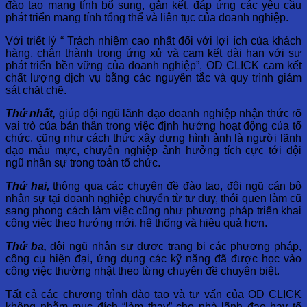
đào tạo mang tính bổ sung, gắn kết, đáp ứng các yêu cầu
phát triển mang tính tổng thể và liên tục của doanh nghiệp.
Với triết lý “ Trách nhiệm cao nhất đối với lợi ích của khách
hàng, chân thành trong ứng xử và cam kết dài hạn với sự
phát triển bền vững của doanh nghiệp”, OD CLICK cam kết
chất lượng dịch vụ bằng các nguyên tắc và quy trình giám
sát chặt chẽ.
Thứ nhất,
giúp đội ngũ lãnh đạo doanh nghiệp nhận thức rõ
vai trò của bản thân trong việc định hướng hoạt động của tổ
chức, cũng như cách thức xây dựng hình ảnh là người lãnh
đạo mẫu mực, chuyên nghiệp ảnh hưởng tích cực tới đội
ngũ nhân sự trong toàn tổ chức.
Thứ hai,
thông qua các chuyên đề đào tạo, đội ngũ cán bộ
nhân sự tại doanh nghiệp chuyển từ tư duy, thói quen làm cũ
sang phong cách làm việc cũng như phương pháp triển khai
công việc theo hướng mới, hệ thống và hiệu quả hơn.
Thứ ba,
đội ngũ nhân sự được trang bị các phương pháp,
công cụ hiện đại, ứng dụng các kỹ năng đã được học vào
công việc thường nhật theo từng chuyên đề chuyên biệt.
Tất cả các chương trình đào tạo và tư vấn của OD CLICK
không nhằm mục đích “làm thay” cho nhà lãnh đạo hay tổ