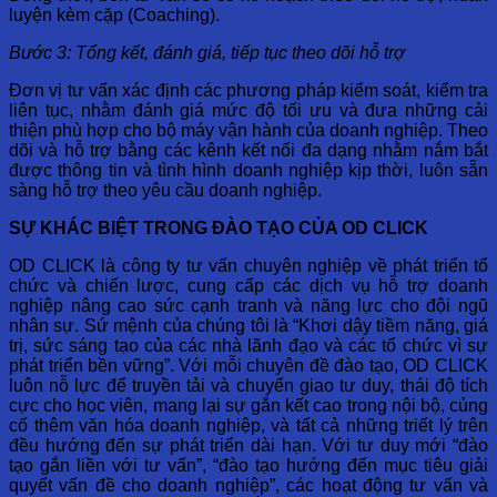
luyện kèm cặp (Coaching).
Bước 3: Tổng kết, đánh giá, tiếp tục theo dõi hỗ trợ
Đơn vị tư vấn xác định các phương pháp kiểm soát, kiểm tra
liên tục, nhằm đánh giá mức độ tối ưu và đưa những cải
thiện phù hợp cho bộ máy vận hành của doanh nghiệp. Theo
dõi và hỗ trợ bằng các kênh kết nối đa dạng nhằm nắm bắt
được thông tin và tình hình doanh nghiệp kịp thời, luôn sẵn
sàng hỗ trợ theo yêu cầu doanh nghiệp.
SỰ KHÁC BIỆT TRONG ĐÀO TẠO CỦA OD CLICK
OD CLICK là công ty tư vấn chuyên nghiệp về phát triển tổ
chức và chiến lược, cung cấp các dịch vụ hỗ trợ doanh
nghiệp nâng cao sức cạnh tranh và năng lực cho đội ngũ
nhân sự. Sứ mệnh của chúng tôi là “Khơi dậy tiềm năng, giá
trị, sức sáng tạo của các nhà lãnh đạo và các tổ chức vì sự
phát triển bền vững”. Với mỗi chuyên đề đào tạo, OD CLICK
luôn nỗ lực để truyền tải và chuyển giao tư duy, thái độ tích
cực cho học viên, mang lại sự gắn kết cao trong nội bộ, củng
cố thêm văn hóa doanh nghiệp, và tất cả những triết lý trên
đều hướng đến sự phát triển dài hạn. Với tư duy mới “đào
tạo gắn liền với tư vấn”, “đào tạo hướng đến mục tiêu giải
quyết vấn đề cho doanh nghiệp”, các hoạt động tư vấn và