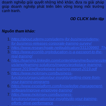
doanh nghiệp giải quyết những khó khăn, đưa ra giải pháp
giúp doanh nghiệp phát triển bền vững trong môi trường
cạnh tranh.
OD CLICK biên tập
Nguồn tham khảo:
https://about.udemy.com/udemy-for-business/udemy-
for-business-releases-corporate-training-survey/
https://www.researchgate.net/publication/331109960
https://www.econlib.org/education-is-a-passport-to-the-
real-training/
https://learning.linkedin.com/content/dam/me/business/e
us/amp/learning-solutions/images/workplace-learning-
report-2019/pdf/workplace-learning-report-2019.pdf
https://www.mckinsey.com/business-
functions/organization/our-insights/getting-more-from-
your-training-programs
https://www.exoplatform.com/knowledge-management-
software/improve-employee-training/
https://www.mckinsey.com/business-
functions/organization/our-insights/do-your-training-
efforts-drive-performance