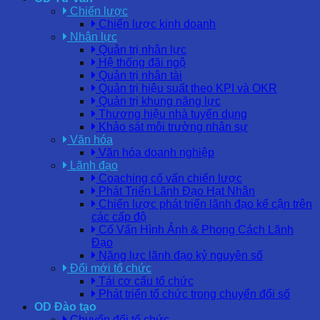
Chiến lược
Chiến lược kinh doanh
Nhân lực
Quản trị nhân lực
Hệ thống đãi ngộ
Quản trị nhân tài
Quản trị hiệu suất theo KPI và OKR
Quản trị khung năng lực
Thương hiệu nhà tuyển dụng
Khảo sát môi trường nhân sự
Văn hóa
Văn hóa doanh nghiệp
Lãnh đạo
Coaching cố vấn chiến lược
Phát Triển Lãnh Đạo Hạt Nhân
Chiến lược phát triển lãnh đạo kế cận trên
các cấp độ
Cố Vấn Hình Ảnh & Phong Cách Lãnh
Đạo
Năng lực lãnh đạo kỷ nguyên số
Đổi mới tổ chức
Tái cơ cấu tổ chức
Phát triển tổ chức trong chuyển đổi số
OD Đào tạo
Chuyển đổi tổ chức