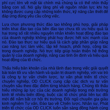
phí cực lớn về mặt tài chính mà chúng ta có thể nhìn thấy
bằng con số. Nó gây lãng phí về nguồn nhân lực khi họ
không được cung cấp những kiến thức, kỹ năng cần thiết để
đáp ứng đúng yêu cầu công việc.
Lựa chọn phương thức đào tạo không phù hợp, giải pháp
triển khai đào tạo của bên đào tạo chưa tối ưu hiệu quả là
hai trong số rất nhiều nguyên nhân khiến hoạt động đào tạo
của doanh nghiệp không phát huy được hết sức mạnh của
nó. Đào tạo thực sự hiệu quả là cách góp phần giúp nâng
cao năng lực làm việc, lập kế hoạch, phối hợp, cộng tác
trong doanh nghiệp. Nó trực tiếp giúp hoàn thiện hệ thống
quản lý của doanh nghiệp, nâng cao tính ổn định và hiệu quả
hoạt động của tổ chức.
Thấu hiểu băn khoăn của nhà lãnh đạo trong việc giải quyết
bài toán tối ưu vận hành và quản trị doanh nghiệp, với vai trò
là công ty tư vấn chiến lược, tư vấn phát triển tổ chức
chuyên nghiệp, OD CLICK cung cấp các dịch vụ tư vấn
chuyên sâu theo đặc điểm từng khách hàng. Chúng tôi thấu
hiểu những áp lực của các doanh nghiệp trong môi trường
kinh tế nhiều biến động, buộc các tổ chức phải liên tục đổi
mới để nắm bắt cơ hội thị trường. Đội ngũ chuyên gia giàu
kinh nghiệm Tư vấn, Đào tạo về Chiến lược, Nhân sự, Phát
triển tổ chức của OD CLICK luôn sẵn sàng đồng hành cùng