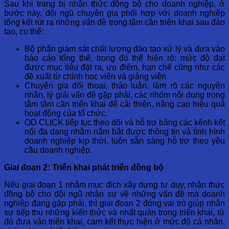
Sau khi trang bị nhận thức đồng bộ cho doanh nghiệp, ở
bước này, đội ngũ chuyên gia phối hợp với doanh nghiệp
tổng kết rút ra những vấn đề trọng tâm cần triển khai sau đào
tạo, cụ thể:
Bộ phận giám sát chất lượng đào tạo xử lý và đưa vào
báo cáo tổng thể, trong đó thể hiện rõ: mức độ đạt
được mục tiêu đặt ra, ưu điểm, hạn chế cũng như các
đề xuất từ chính học viên và giảng viên
Chuyên gia đối thoại, thảo luận, làm rõ các nguyên
nhân, lý giải vấn đề gặp phải, các nhóm nội dung trọng
tâm tâm cần triển khai để cải thiện, nâng cao hiệu quả
hoạt động của tổ chức.
OD CLICK tiếp tục theo dõi và hỗ trợ bằng các kênh kết
nối đa dạng nhằm nắm bắt được thông tin và tình hình
doanh nghiệp kịp thời, luôn sẵn sàng hỗ trợ theo yêu
cầu doanh nghiệp.
Giai đoạn 2: Triển khai phát triển đồng bộ
Nếu giai đoạn 1 nhằm mục đích xây dựng tư duy, nhận thức
đồng bộ cho đội ngũ nhân sự về những vấn đề mà doanh
nghiệp đang gặp phải, thì giai đoạn 2 đóng vai trò giúp nhân
sự tiếp thu những kiến thức và nhất quán trong triển khai, từ
đó đưa vào triển khai, cam kết thực hiện ở mức độ cá nhân,