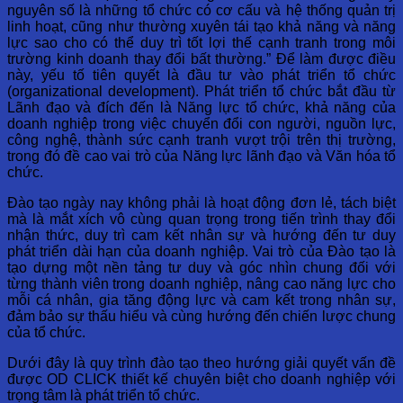
nguyên số là những tổ chức có cơ cấu và hệ thống quản trị
linh hoạt, cũng như thường xuyên tái tạo khả năng và năng
lực sao cho có thể duy trì tốt lợi thế cạnh tranh trong môi
trường kinh doanh thay đổi bất thường.” Để làm được điều
này, yếu tố tiên quyết là đầu tư vào phát triển tổ chức
(organizational development). Phát triển tổ chức bắt đầu từ
Lãnh đạo và đích đến là Năng lực tổ chức, khả năng của
doanh nghiệp trong việc chuyển đổi con người, nguồn lực,
công nghệ, thành sức cạnh tranh vượt trội trên thị trường,
trong đó đề cao vai trò của Năng lực lãnh đạo và Văn hóa tổ
chức.
Đào tạo ngày nay không phải là hoạt động đơn lẻ, tách biệt
mà là mắt xích vô cùng quan trọng trong tiến trình thay đổi
nhận thức, duy trì cam kết nhân sự và hướng đến tư duy
phát triển dài hạn của doanh nghiệp. Vai trò của Đào tạo là
tạo dựng một nền tảng tư duy và góc nhìn chung đối với
từng thành viên trong doanh nghiệp, nâng cao năng lực cho
mỗi cá nhân, gia tăng động lực và cam kết trong nhân sự,
đảm bảo sự thấu hiểu và cùng hướng đến chiến lược chung
của tổ chức.
Dưới đây là quy trình đào tạo theo hướng giải quyết vấn đề
được OD CLICK thiết kế chuyên biệt cho doanh nghiệp với
trọng tâm là phát triển tổ chức.