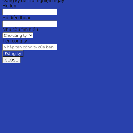
Đăng ký để Trải nghiệm ngay
Họ tên
Số điện thoại
Nhu cầu tìm hiểu
Tên công ty
Đăng ký
CLOSE