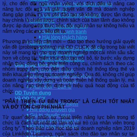
lý, cho đến đội ngũ nhân viên), với đích đến là nâng cao
Khảo sát Văn hóa doanh nghiệp
năng lực đội ngũ và giải quyết vấn đề mà doanh nghiệp
Văn hóa số
đang gặp phải, thì chi phí đào tạo sẽ không được tận dụng,
Văn hóa thích ứng, đổi mới
hay chính là chiến lược, chính sách của ban lãnh đạo không
Chiến lược
được áp dụng vào thực tiễn, đội ngũ nhân sự không hiểu và
Khảo sát chuỗi giá trị
nắm vững các mục tiêu đề ra.
Năng lực cạnh tranh
Hài lòng khách hàng
Phương thức tiếp cận mới – đào tạo theo hướng giải quyết
Lãnh đạo
vấn đề (problem-solving) mà OD CLICK đề cập trong bài viết
Khảo sát năng lực lãnh đạo
này sẽ mang tới cho quý doanh nghiệp một cái nhìn sâu sắc
Lãnh đạo tương lai
hơn về công tác triển khai đào tạo nội bộ, từ bước xây dựng
Lãnh đạo đích thực
nhận thức đồng bộ, phát triển công cụ, chính sách theo các
Giải pháp theo ngành
nhóm trọng tâm, cho đến điều chỉnh hệ thống tổng thế và
Xây dựng – Hạ tầng
triển khai diện rộng tại doanh nghiệp. Qua đó, không chỉ giúp
Dược – Chăm sóc sức khỏe
doanh nghiệp xây dựng và hoàn thiện hệ thống quản lý, mà
Công nghệ – thông tin
còn nâng cao tính ổn định và hiệu quả hoạt động của tổ
Phân phối – Bán lẻ
chức.
OD Tuyển dụng
Về OD CLICK
“PHÁT TRIỂN TỪ BÊN TRONG” LÀ CÁCH TỐT NHẤT
Tầm nhìn và Sứ mệnh
VÀ ĐỠ TỐN CHI PHÍ NHẤT
Hội đồng chuyên gia
Giá trị chuyển giao
Từ quan điểm nhân sự “phát triển năng lực bên trong tổ
Tại sao chọn chúng tôi
chức là cách tốt nhất để làm rõ vai trò của nhân viên trong
Khách hàng và đối tác
công ty”. Theo Báo cáo Học tập tại doanh nghiệp năm 2019
CSR
của LinkedIn Learning, ngân sách cho đào tạo nhân sự tại