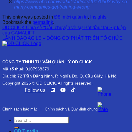
https://www.bbc.com/worklife/article/20170503-why-so-
many-companies-get-training-wrong
This entry was posted in
Đổi mới quản trị
,
Insights
.
Bookmark the
permalink
.
OD CLICK Chia sẻ “Câu chuyện về sự Bắt đầu” tại Sự kiện
của GAMALIFT
LÃNH ĐẠO AGILE – ĐỘNG CƠ PHÁT TRIỂN TỔ CHỨC
CÔNG TY TNHH TƯ VẤN QUẢN LÝ OD CLICK
Mã số thuế: 0107968379
Địa chỉ: 72 Trần Đăng Ninh, P. Nghĩa Đô, Q. Cầu Giấy, Hà Nội
Copyright 2026 © OD CLICK. All rights reserved.
Follow us
Chính sách bảo mật
|
Chính sách và Quy định chung
OD Tư vấn