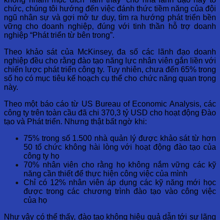
chức, chúng tôi hướng đến việc đánh thức tiềm năng của đội
ngũ nhân sự và gợi mở tư duy, tìm ra hướng phát triển bền
vững cho doanh nghiệp, đúng với tinh thần hỗ trợ doanh
nghiệp “Phát triển từ bên trong”.
Theo khảo sát của McKinsey, đa số các lãnh đạo doanh
nghiệp đều cho rằng đào tạo năng lực nhân viên gắn liền với
chiến lược phát triển công ty. Tuy nhiên, chưa đến 65% trong
số họ có mục tiêu kế hoạch cụ thể cho chức năng quan trọng
này.
Theo một báo cáo từ US Bureau of Economic Analysis, các
công ty trên toàn cầu đã chi 370,3 tỷ USD cho hoạt động Đào
tạo và Phát triển. Nhưng thật bất ngờ khi:
75% trong số 1.500 nhà quản lý được khảo sát từ hơn
50 tổ chức không hài lòng với hoạt động đào tạo của
công ty họ
70% nhân viên cho rằng họ không nắm vững các kỹ
năng cần thiết để thực hiện công việc của mình
Chỉ có 12% nhân viên áp dụng các kỹ năng mới học
được trong các chương trình đào tạo vào công việc
của họ
Như vậy có thể thấy, đào tạo không hiệu quả dẫn tới sự lãng