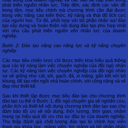
phát triển nguồn nhân lực. Tiếp đến, xác định các vấn đề
trọng tâm, mục tiêu chính mà chương trình cần đạt được
trong việc nâng cao kiến thức, kỹ năng và thái độ tích cực
của người học. Từ đó, phối hợp với bộ phận nhân sự/ đào
tạo xây dựng và hoàn thiện nội dung đào tạo phù hợp nhất
với nhu cầu phát triển nguồn vốn nhân lực của doanh
nghiệp.
Bước 2: Đào tạo nâng cao năng lực và kỹ năng chuyên
nghiệp
Các mục tiêu chiến lược chỉ được triển khai hiệu quả thông
qua các kỹ năng làm việc chuyên nghiệp của đội ngũ nhân
sự. Các kỹ năng làm việc chuyên nghiệp của đội ngũ nhân
sự sẽ giống như cát, sỏi, gạch, đá, xi măng, gắn kết với bộ
khung, để tạo nên ngôi nhà hoàn chỉnh, với công năng và vẻ
đẹp như thiết kế.
Sau khi thiết lập được mục tiêu đào tạo cho chương trình
đào tạo cụ thể ở Bước 1, đội ngũ chuyên gia sẽ nghiên cứu,
phân tích và thiết kế nội dung chương trình đào tạo sao cho
đảm bảo tối ưu về nội dung, thời lượng, thời gian, nhằm
mang lại hiệu quả tối ưu cho sự đầu tư của doanh nghiệp.
Thu thập đánh giá chất lượng đào tạo từ chính học viên
tham gia khóa học, giảng viên, trợ giảng và bộ phận nhân