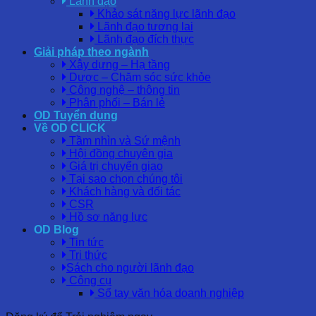
Lãnh đạo
Khảo sát năng lực lãnh đạo
Lãnh đạo tương lai
Lãnh đạo đích thực
Giải pháp theo ngành
Xây dựng – Hạ tầng
Dược – Chăm sóc sức khỏe
Công nghệ – thông tin
Phân phối – Bán lẻ
OD Tuyển dụng
Về OD CLICK
Tầm nhìn và Sứ mệnh
Hội đồng chuyên gia
Giá trị chuyển giao
Tại sao chọn chúng tôi
Khách hàng và đối tác
CSR
Hồ sơ năng lực
OD Blog
Tin tức
Tri thức
Sách cho người lãnh đạo
Công cụ
Sổ tay văn hóa doanh nghiệp