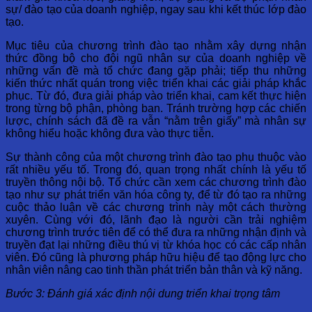
sự/ đào tạo của doanh nghiệp, ngay sau khi kết thúc lớp đào
tạo.
Mục tiêu của chương trình đào tạo nhằm xây dựng nhận
thức đồng bộ cho đội ngũ nhân sự của doanh nghiệp về
những vấn đề mà tổ chức đang gặp phải; tiếp thu những
kiến thức nhất quán trong việc triển khai các giải pháp khắc
phục. Từ đó, đưa giải pháp vào triển khai, cam kết thực hiện
trong từng bộ phận, phòng ban. Tránh trường hợp các chiến
lược, chính sách đã đề ra vẫn “nằm trên giấy” mà nhân sự
không hiểu hoặc không đưa vào thực tiễn.
Sự thành công của một chương trình đào tạo phụ thuộc vào
rất nhiều yếu tố. Trong đó, quan trọng nhất chính là yếu tố
truyền thông nội bộ. Tổ chức cần xem các chương trình đào
tạo như sự phát triển văn hóa công ty, để từ đó tạo ra những
cuộc thảo luận về các chương trình này một cách thường
xuyên. Cùng với đó, lãnh đạo là người cần trải nghiệm
chương trình trước tiên để có thể đưa ra những nhận định và
truyền đạt lại những điều thú vị từ khóa học có các cấp nhân
viên. Đó cũng là phương pháp hữu hiệu để tạo động lực cho
nhân viên nâng cao tinh thần phát triển bản thân và kỹ năng.
Bước 3: Đánh giá xác định nội dung triển khai trọng tâm