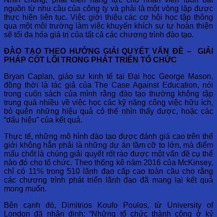
nguồn từ nhu cầu của công ty và phải là một vòng lặp được
thực hiện liên tục. Việc giới thiệu các cơ hội học tập thông
qua một môi trường làm việc khuyến khích sự tự hoàn thiện
sẽ tối đa hóa giá trị của tất cả các chương trình đào tạo.
ĐÀO TẠO THEO HƯỚNG GIẢI QUYẾT VẤN ĐỀ – GIẢI
PHÁP CỐT LÕI TRONG PHÁT TRIỂN TỔ CHỨC
Bryan Caplan, giáo sư kinh tế tại Đại học George Mason,
đồng thời là tác giả của The Case Against Education, nói
trong cuốn sách của mình rằng đào tạo thường không tập
trung quá nhiều về việc học các kỹ năng công việc hữu ích,
bỏ quên những hiệu quả có thể nhìn thấy được, hoặc các
“dấu hiệu” của kết quả.
Thực tế, những mô hình đào tạo được đánh giá cao trên thế
giới không hẳn phải là những dự án tầm cỡ to lớn, mà điểm
mấu chốt là chúng giải quyết rốt ráo được một vấn đề cụ thể
nào đó cho tổ chức. Theo thống kê năm 2016 của McKinsey,
chỉ có 11% trong 510 lãnh đạo cấp cao toàn cầu cho rằng
các chương trình phát triển lãnh đạo đã mang lại kết quả
mong muốn.
Bên cạnh đó, Dimitrios Koufo Poulos, từ University of
London đã nhận định: “Những tổ chức thành công ở kỷ