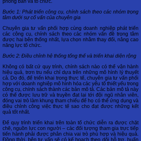
phòng ban và tổ chức.
Bước 1: Phát triển công cụ, chính sách theo các nhóm trọng
tâm dưới sự cố vấn của chuyên gia
Chuyên gia tư vấn phối hợp cùng doanh nghiệp phát triển
các công cụ, chính sách theo các nhóm vấn đề trọng tâm
được hai bên thống nhất, lựa chọn nhằm thay đổi, nâng cao
năng lực tổ chức.
Bước 2: Điều chỉnh hệ thống tổng thể và triển khai diện rộng
Không có bất cứ quy trình, chính sách nào có thể vận hành
hiệu quả, trơn tru nếu chỉ dựa trên những mô hình lý thuyết
cả. Do đó, để triển khai trong thực tế, chuyên gia tư vấn phối
hợp với doanh nghiệp mô hình hóa các yếu tố thiết yếu trong
công cụ, chính sách thành các bản mô tả. Các bản mô tả này
có thể được lưu trữ và truyền đạt lại tới đội ngũ nhân viên,
đóng vai trò làm khung tham chiếu để họ có thể ứng dụng và
điều chỉnh công việc thực tế sao cho đạt được những kết
quả tốt nhất.
Để quy trình triển khai trên toàn tổ chức diễn ra được chặt
chẽ, nguồn lực con người – các đối tượng tham gia trực tiếp
tiến hành phải được phân chia vai trò phù hợp và hiệu quả.
Đồng thời, bên tư vấn sẽ có kế hoạch theo dõi hỗ trợ, huấn