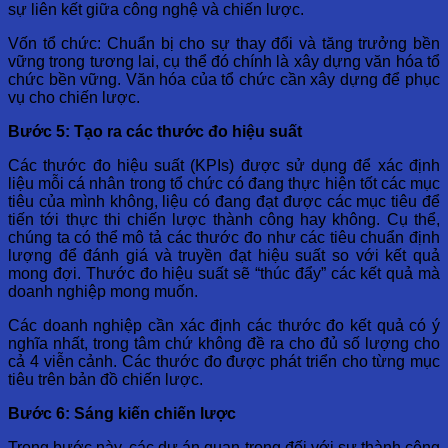
sự liên kết giữa công nghệ và chiến lược.
Vốn tổ chức: Chuẩn bị cho sự thay đổi và tăng trưởng bền
vững trong tương lai, cụ thể đó chính là xây dựng văn hóa tổ
chức bền vững. Văn hóa của tổ chức cần xây dựng để phục
vụ cho chiến lược.
Bước 5: Tạo ra các thước đo hiệu suất
Các thước đo hiệu suất (KPIs) được sử dụng để xác định
liệu mỗi cá nhân trong tổ chức có đang thực hiện tốt các mục
tiêu của mình không, liệu có đang đạt được các mục tiêu để
tiến tới thực thi chiến lược thành công hay không. Cụ thể,
chúng ta có thể mô tả các thước đo như các tiêu chuẩn định
lượng để đánh giá và truyền đạt hiệu suất so với kết quả
mong đợi. Thước đo hiệu suất sẽ “thúc đẩy” các kết quả mà
doanh nghiệp mong muốn.
Các doanh nghiệp cần xác định các thước đo kết quả có ý
nghĩa nhất, trong tâm chứ không đề ra cho đủ số lượng cho
cả 4 viễn cảnh. Các thước đo được phát triển cho từng mục
tiêu trên bản đồ chiến lược.
Bước 6: Sáng kiến ​​chiến lược
Trong bước này, các dự án quan trọng đối với sự thành công