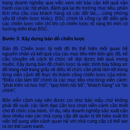
trạng doanh nghiệp qua việc xem xét báo cáo kết quả vận
hành của các bộ phận, đánh giá lại thị trường mục tiêu, phân
tích nhu cầu của khách hàng và các đối tác,…cùng những
yếu tố chiến lược khác). BSC chính là công cụ để diễn giải
các chiến lược nên chỉ khi có chiến lược rõ ràng thì mới có
hướng triển khai BSC.
Bước 3: Xây dựng bản đồ chiến lược
Bản đồ Chiến lược là một đồ thị thể hiện mối quan hệ
nguyên nhân và kết quả của các mục tiêu trên bốn góc độ, kể
câu chuyện về cách tổ chức sẽ đạt được kết quả mong
muốn. Xây dựng bản đồ chiến lược là việc trình bày bằng sơ
đồ trong một trang giấy về điều tổ chức cần phải làm tốt trong
từng viễn cảnh để thực thi thành công chiến lược của mình.
“Điều cần làm tốt” chính là các mục tiêu cho từng viễn cảnh:
“phát triển và học hỏi”, “quy trình nội bộ”, “khách hàng” và “tài
chính”.
Bốn viễn cảnh này nên được coi như bản mẫu chứ không
phải đề xuất, các lãnh đạo cần lựa chọn viễn cảnh cần thiết
cho tổ chức của mình. Ví dụ, nếu doanh nghiệp sản xuất cần
dựa nhiều vào các nhà cung cấp để quản lý tốt hiệu suất thì
việc bổ sung viễn cảnh quan hệ với nhà cung cấp có thể tạo
ra lợi thế cạnh tranh.