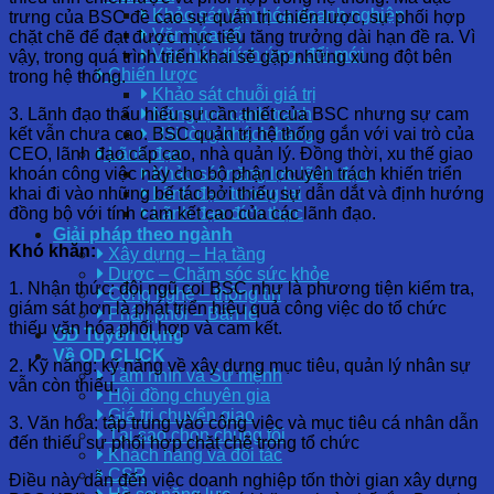
Khảo sát Văn hóa doanh nghiệp
trưng của BSC đề cao sự quản trị chiến lược, sự phối hợp
Văn hóa số
chặt chẽ để đạt được mục tiêu tăng trưởng dài hạn đề ra. Vì
Văn hóa thích ứng, đổi mới
vậy, trong quá trình triển khai sẽ gặp những xung đột bên
Chiến lược
trong hệ thống.
Khảo sát chuỗi giá trị
3. Lãnh đạo thấu hiểu sự cần thiết của BSC nhưng sự cam
Năng lực cạnh tranh
kết vẫn chưa cao. BSC quản trị hệ thống gắn với vai trò của
Hài lòng khách hàng
CEO, lãnh đạo cấp cao, nhà quản lý. Đồng thời, xu thế giao
Lãnh đạo
khoán công việc này cho bộ phận chuyên trách khiến triển
Khảo sát năng lực lãnh đạo
khai đi vào những bế tác bởi thiếu sự dẫn dắt và định hướng
Lãnh đạo tương lai
đồng bộ với tính cam kết cao của các lãnh đạo.
Lãnh đạo đích thực
Giải pháp theo ngành
Khó khăn:
Xây dựng – Hạ tầng
Dược – Chăm sóc sức khỏe
1. Nhận thức: đội ngũ coi BSC như là phương tiện kiểm tra,
Công nghệ – thông tin
giám sát hơn là phát triển hiệu quả công việc do tổ chức
Phân phối – Bán lẻ
thiếu văn hóa phối hợp và cam kết.
OD Tuyển dụng
Về OD CLICK
2. Kỹ năng: kỹ năng về xây dựng mục tiêu, quản lý nhân sự
Tầm nhìn và Sứ mệnh
vẫn còn thiếu.
Hội đồng chuyên gia
Giá trị chuyển giao
3. Văn hóa: tập trung vào công việc và mục tiêu cá nhân dẫn
Tại sao chọn chúng tôi
đến thiếu sự phối hợp chặt chẽ trong tổ chức
Khách hàng và đối tác
CSR
Điều này dẫn đến việc doanh nghiệp tốn thời gian xây dựng