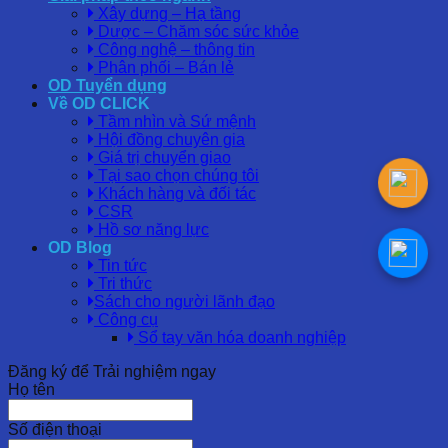
Xây dựng – Hạ tầng
Dược – Chăm sóc sức khỏe
Công nghệ – thông tin
Phân phối – Bán lẻ
OD Tuyển dụng
Về OD CLICK
Tầm nhìn và Sứ mệnh
Hội đồng chuyên gia
Giá trị chuyển giao
Tại sao chọn chúng tôi
Khách hàng và đối tác
CSR
Hồ sơ năng lực
OD Blog
Tin tức
Tri thức
Sách cho người lãnh đạo
Công cụ
Sổ tay văn hóa doanh nghiệp
Đăng ký để Trải nghiệm ngay
Họ tên
Số điện thoại