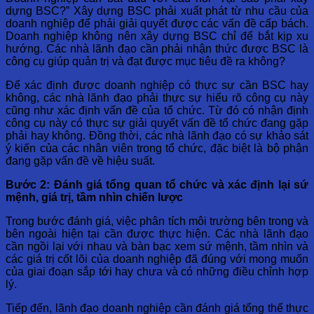
dựng BSC?” Xây dựng BSC phải xuất phát từ nhu cầu của
doanh nghiệp để phải giải quyết được các vấn đề cấp bách.
Doanh nghiệp không nên xây dựng BSC chỉ để bắt kịp xu
hướng. Các nhà lãnh đạo cần phải nhận thức được BSC là
công cụ giúp quản trị và đạt được mục tiêu đề ra không?
Để xác định được doanh nghiệp có thực sự cần BSC hay
không, các nhà lãnh đạo phải thực sự hiểu rõ công cụ này
cũng như xác định vấn đề của tổ chức. Từ đó có nhận định
công cụ này có thực sự giải quyết vấn đề tổ chức đang gặp
phải hay không. Đồng thời, các nhà lãnh đạo có sự khảo sát
ý kiến của các nhân viên trong tổ chức, đặc biệt là bộ phận
đang gặp vấn đề về hiệu suất.
Bước 2: Đánh giá tổng quan tổ chức và xác định lại sứ
mệnh, giá trị, tầm nhìn chiến lược
Trong bước đánh giá, việc phân tích môi trường bên trong và
bên ngoài hiện tại cần được thực hiện. Các nhà lãnh đạo
cần ngồi lại với nhau và bàn bạc xem sứ mệnh, tầm nhìn và
các giá trị cốt lõi của doanh nghiệp đã đúng với mong muốn
của giai đoạn sắp tới hay chưa và có những điều chỉnh hợp
lý.
Tiếp đến, lãnh đạo doanh nghiệp cần đánh giá tổng thể thực