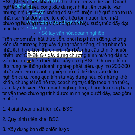
Hồ sơ năng lực
BSC,KPI và triển khai gặp khó khăn, rơi vào bế tắc. Doanh
OD Blog
nghiệp mất nhiều công xây dựng, nhiều tiền thuê tư vấn
Tin tức
nhưng hiệu quả vẫn không có sự cải thiện. Hệ quả dẫn tới là
Tri thức
nhân sự mất động lực, tổ chức tiêu tốn nguồn lực, mất
Sách cho người lãnh đạo
phương hướng trong việc nâng cao hiệu suất, thúc đẩy đạt
Công cụ
mục tiêu.
Sổ tay văn hóa doanh nghiệp
Trên cơ sở nắm bắt thức tiễn, phối hợp hành động, chứng
kiến rất ít trường hợp xây dựng thành công, cũng như cập
nhật tích hợp kiến thức mới, nắm bắt nhu cầu tâm lý nguồn
nhân lực, OD CLICK xây dựng chương trình hướng dẫn tư
vấn doanh nghiệp triển khai xây dựng BSC. Chương trình
tập trung hệ thống doanh nghiệp phát triển, quy mô 200-300
nhân viên, với doanh nghiệp nhỏ có thể dựa vào để tự
nghiên cứu, trong quá trình tự xây dựng nếu có những khó
khăn, chúng tôi sẽ hỗ trợ, coaching trực tiếp theo hình thức,
cầm tay chỉ việc. Với doanh nghiệp lớn, chúng tôi đồng hành
tư vấn theo chương trình được minh họa dưới đây, bao gồm
5 phần:
1. 4 giai đoạn phát triển của BSC
2. Quy trình triển khai BSC
3. Xây dựng bản đồ chiến lược