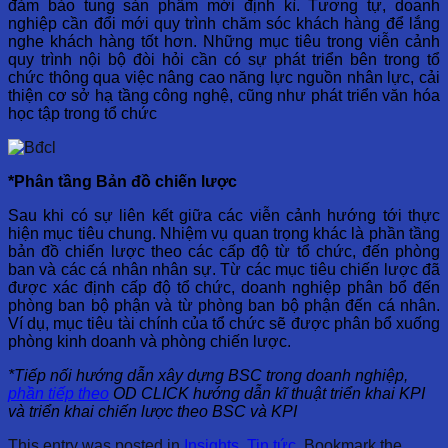
đảm bảo tung sản phẩm mới định kì. Tương tự, doanh
nghiệp cần đổi mới quy trình chăm sóc khách hàng để lắng
nghe khách hàng tốt hơn. Những mục tiêu trong viễn cảnh
quy trình nội bộ đòi hỏi cần có sự phát triển bên trong tổ
chức thông qua việc nâng cao năng lực nguồn nhân lực, cải
thiện cơ sở hạ tầng công nghệ, cũng như phát triển văn hóa
học tập trong tổ chức
*Phân tầng Bản đồ chiến lược
Sau khi có sự liên kết giữa các viễn cảnh hướng tới thực
hiện mục tiêu chung. Nhiệm vụ quan trọng khác là phần tầng
bản đồ chiến lược theo các cấp độ từ tổ chức, đến phòng
ban và các cá nhân nhân sự. Từ các mục tiêu chiến lược đã
được xác định cấp độ tổ chức, doanh nghiệp phân bổ đến
phòng ban bộ phận và từ phòng ban bộ phận đến cá nhân.
Ví dụ, mục tiêu tài chính của tổ chức sẽ được phân bổ xuống
phòng kinh doanh và phòng chiến lược.
*Tiếp nối hướng dẫn xây dựng BSC trong doanh nghiệp,
phần tiếp theo
OD CLICK hướng dẫn kĩ thuật triển khai KPI
và triển khai chiến lược theo BSC và KPI
This entry was posted in
Insights
,
Tin tức
. Bookmark the