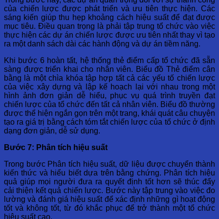
của chiến lược được phát triển và ưu tiên thực hiện. Các
sáng kiến ​​giúp thu hẹp khoảng cách hiệu suất để đạt được
mục tiêu. Điều quan trọng là phải tập trung tổ chức vào việc
thực hiện các dự án chiến lược được ưu tiên nhất thay vì tạo
ra một danh sách dài các hành động và dự án tiềm năng.
Khi bước 6 hoàn tất, hệ thống thẻ điểm cấp tổ chức đã sẵn
sàng được triển khai cho nhân viên. Biểu đồ Thẻ điểm cân
bằng là một chìa khóa tập hợp tất cả các yếu tố chiến lược
của việc xây dựng và lập kế hoạch lại với nhau trong một
hình ảnh đơn giản dễ hiểu, phục vụ quá trình truyền đạt
chiến lược của tổ chức đến tất cả nhân viên. Biểu đồ thường
được thể hiện ngắn gọn trên một trang, khái quát câu chuyện
tạo ra giá trị bằng cách tóm tắt chiến lược của tổ chức ở định
dạng đơn giản, dễ sử dụng.
Bước 7: Phân tích hiệu suất
Trong bước Phân tích hiệu suất, dữ liệu được chuyển thành
kiến ​​thức và hiểu biết dựa trên bằng chứng. Phân tích hiệu
quả giúp mọi người đưa ra quyết định tốt hơn sẽ thúc đẩy
cải thiện kết quả chiến lược. Bước này tập trung vào việc đo
lường và đánh giá hiệu suất để xác định những gì hoạt động
tốt và không tốt, từ đó khắc phục để trở thành một tổ chức
hiệu suất cao.