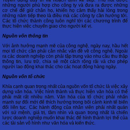
những người phù hợp cho công ty và đưa ra được những
cơ chế để giữ chân họ, khiến họ cảm thấy hài lòng trong
những năm tiếp theo là điều mà các công ty cần hướng tới.
Các tổ chức thành công luôn nghĩ tới các chương trình để
thực hiện việc chuyển giao cho người kế vị.
Nguồn vốn thông tin
Với ảnh hưởng mạnh mẽ của công nghệ, ngày nay, hầu hết
mọi tổ chức cần phải cân nhắc vấn đề về công nghệ. Ngoài
ra các doanh nghiệp còn phải tập trung vào nhu cầu thu thập
thông tin, lưu trữ, chia sẻ một cách rộng rãi và cho phép
người lao động khai thác cho các hoạt động hàng ngày.
Nguồn vốn tổ chức
Khía cạnh quan trọng nhất của nguồn vốn tổ chức là việc xây
dựng văn hóa. Việc hình thành và thực hiện văn hóa có thể
phải mất rất nhiều năm. Văn hóa của tổ chức phải nhấn
mạnh sự đổi mới để thích hướng trong bối cảnh kinh tế biến
đổi liên tục. Các hành động của nhân viên phải nhất quán
với sứ mệnh, giá trị, tầm nhìn và quan trọng nhất là chiến
lược doanh nghiệp muốn khai thác để hình thành lợi thế của
các tài sản vô hình như văn hóa và kiến thức.