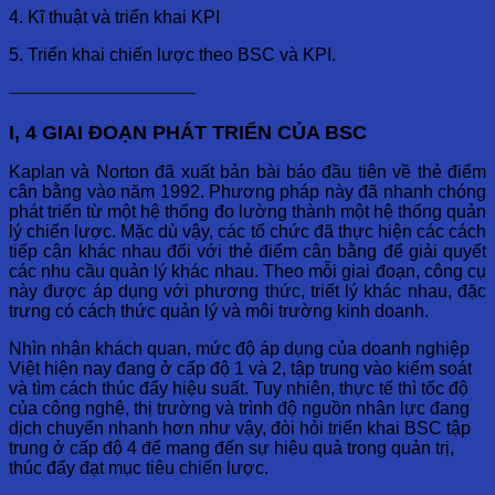
4. Kĩ thuật và triển khai KPI
5. Triển khai chiến lược theo BSC và KPI.
——————————–
I, 4 GIAI ĐOẠN PHÁT TRIỂN CỦA BSC
Kaplan và Norton đã xuất bản bài báo đầu tiên về thẻ điểm
cân bằng vào năm 1992. Phương pháp này đã nhanh chóng
phát triển từ một hệ thống đo lường thành một hệ thống quản
lý chiến lược. Mặc dù vậy, các tổ chức đã thực hiện các cách
tiếp cận khác nhau đối với thẻ điểm cân bằng để giải quyết
các nhu cầu quản lý khác nhau. Theo mỗi giai đoạn, công cụ
này được áp dụng với phương thức, triết lý khác nhau, đặc
trưng có cách thức quản lý và môi trường kinh doanh.
Nhìn nhận khách quan, mức độ áp dụng của doanh nghiệp
Việt hiện nay đang ở cấp độ 1 và 2, tập trung vào kiểm soát
và tìm cách thúc đẩy hiệu suất. Tuy nhiên, thực tế thì tốc độ
của công nghệ, thị trường và trình độ nguồn nhân lực đang
dịch chuyển nhanh hơn như vậy, đòi hỏi triển khai BSC tập
trung ở cấp độ 4 để mang đến sự hiệu quả trong quản trị,
thúc đẩy đạt mục tiêu chiến lược.