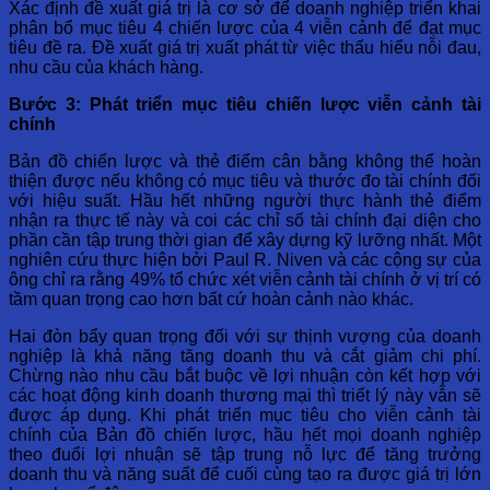
Xác định đề xuất giá trị là cơ sở để doanh nghiệp triển khai
phân bổ mục tiêu 4 chiến lược của 4 viễn cảnh để đạt mục
tiêu đề ra. Đề xuất giá trị xuất phát từ việc thấu hiểu nỗi đau,
nhu cầu của khách hàng.
Bước 3: Phát triển mục tiêu chiến lược viễn cảnh tài
chính
Bản đồ chiến lược và thẻ điểm cân bằng không thể hoàn
thiện được nếu không có mục tiêu và thước đo tài chính đối
với hiệu suất. Hầu hết những người thực hành thẻ điểm
nhận ra thực tế này và coi các chỉ số tài chính đại diện cho
phần cần tập trung thời gian để xây dựng kỹ lưỡng nhất. Một
nghiên cứu thực hiện bởi Paul R. Niven và các cộng sự của
ông chỉ ra rằng 49% tổ chức xét viễn cảnh tài chính ở vị trí có
tầm quan trọng cao hơn bất cứ hoàn cảnh nào khác.
Hai đòn bẩy quan trọng đối với sự thịnh vượng của doanh
nghiệp là khả năng tăng doanh thu và cắt giảm chi phí.
Chừng nào nhu cầu bắt buộc về lợi nhuận còn kết hợp với
các hoạt động kinh doanh thương mại thì triết lý này vẫn sẽ
được áp dụng. Khi phát triển mục tiêu cho viễn cảnh tài
chính của Bản đồ chiến lược, hầu hết mọi doanh nghiệp
theo đuổi lợi nhuận sẽ tập trung nỗ lực để tăng trưởng
doanh thu và năng suất để cuối cùng tạo ra được giá trị lớn