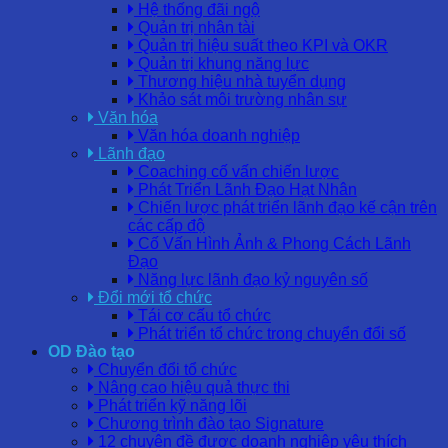
Hệ thống đãi ngộ
Quản trị nhân tài
Quản trị hiệu suất theo KPI và OKR
Quản trị khung năng lực
Thương hiệu nhà tuyển dụng
Khảo sát môi trường nhân sự
Văn hóa
Văn hóa doanh nghiệp
Lãnh đạo
Coaching cố vấn chiến lược
Phát Triển Lãnh Đạo Hạt Nhân
Chiến lược phát triển lãnh đạo kế cận trên
các cấp độ
Cố Vấn Hình Ảnh & Phong Cách Lãnh
Đạo
Năng lực lãnh đạo kỷ nguyên số
Đổi mới tổ chức
Tái cơ cấu tổ chức
Phát triển tổ chức trong chuyển đổi số
OD Đào tạo
Chuyển đổi tổ chức
Nâng cao hiệu quả thực thi
Phát triển kỹ năng lõi
Chương trình đào tạo Signature
12 chuyên đề được doanh nghiệp yêu thích