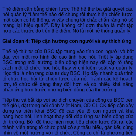
Thẻ điểm cân bằng chiến lược Thế hệ thứ ba giải quyết câu
hỏi quản lý “Làm thế nào để chúng tôi thực hiện chiến lược,
một cách có hệ thống, vì vậy chúng tôi chắc chắn rằng nó sẽ
mang lại hiệu quả?”. Đây không chỉ đơn thuần là một tập
hợp các thước đo trên thẻ điểm. Nó là một hệ thống quản lý.
Giai đoạn 4: Tiếp cận hướng con người và sự thích ứng
Thế hệ thứ tư của BSC tập trung vào tính con người và bắt
đầu với một mô hình đề cao tính học hỏi. Triết lý áp dụng
BSC trong môi trường biến động hiện nay đề cập rõ ràng
cách một tổ chức học hỏi, thay vì chỉ kiểm soát và quản lý.
Học tập là nền tảng của tư duy BSC. Họ đẩy nhanh quá trình
tổ chức học hỏi từ chiến lược của nó. Tránh các kế hoạch
lớn, tổ chức dễ dàng thay đổi hơn và có nhiều khả năng
phản ứng hơn trước những biến động của thị trường.
Tiếp thu và bắt kịp với sự dịch chuyển của công cụ BSC trên
thế giới, đặt trong bối cảnh Việt Nam, OD CLICK tiếp cận xây
dựng và triển khai BSC đề cao yếu tố con người và khả
năng học hỏi, linh hoạt thay đổi đáp ứng sự biến động của
thị trường. Bởi để thực hiện mục tiêu chiến lược đặt ra, các
thành viên trong tổ chức phải có sự thấu hiểu, gắn kết, cùng
nhìn về một hướng với tổ chức. Công cụ chỉ là phương tiện