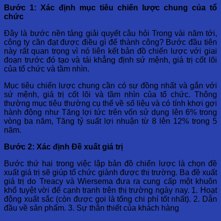
Bước 1: Xác định mục tiêu chiến lược chung của tổ
chức
Đây là bước nền tảng giải quyết câu hỏi Trong vài năm tới,
công ty cần đạt được điều gì để thành công? Bước đầu tiên
này rất quan trọng vì nó liên kết bản đồ chiến lược với giai
đoạn trước đó tạo và tái khẳng định sứ mệnh, giá trị cốt lõi
của tổ chức và tầm nhìn.
Mục tiêu chiến lược chung cần có sự đồng nhất và gắn với
sứ mệnh, giá trị cốt lõi và tầm nhìn của tổ chức. Thông
thường mục tiêu thường cụ thể về số liệu và có tính khơi gợi
hành động như Tăng lợi tức trên vốn sử dụng lên 6% trong
vòng ba năm, Tăng tỷ suất lợi nhuận từ 8 lên 12% trong 5
năm.
Bước 2: Xác định Đề xuất giá trị
Bước thứ hai trong việc lập bản đồ chiến lược là chọn đề
xuất giá trị sẽ giúp tổ chức giành được thị trường. Ba đề xuất
giá trị do Treacy và Wiersema đưa ra cung cấp một khuôn
khổ tuyệt vời để cạnh tranh trên thị trường ngày nay. 1. Hoạt
động xuất sắc (còn được gọi là tổng chi phí tốt nhất). 2. Dẫn
đầu về sản phẩm. 3. Sự thân thiết của khách hàng