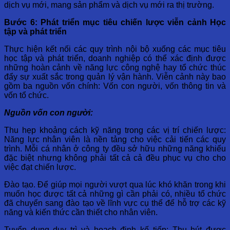
dịch vụ mới, mang sản phẩm và dịch vụ mới ra thị trường.
Bước 6: Phát triển mục tiêu chiến lược viễn cảnh Học
tập và phát triển
Thực hiện kết nối các quy trình nội bộ xuống các mục tiêu
học tập và phát triển, doanh nghiệp có thể xác định được
những hoàn cảnh về năng lực công nghệ hay tổ chức thúc
đẩy sự xuất sắc trong quản lý vận hành. Viễn cảnh này bao
gồm ba nguồn vốn chính: Vốn con người, vốn thông tin và
vốn tổ chức.
Nguồn vốn con người:
Thu hẹp khoảng cách kỹ năng trong các vị trí chiến lược:
Năng lực nhân viên là nền tảng cho việc cải tiến các quy
trình. Mỗi cá nhân ở công ty đều sở hữu những năng khiếu
đặc biệt nhưng không phải tất cả cả đều phục vụ cho cho
việc đạt chiến lược.
Đào tạo. Để giúp mọi người vượt qua lúc khó khăn trong khi
muốn học được tất cả những gì cần phải có, nhiều tổ chức
đã chuyển sang đào tạo về lĩnh vực cụ thể để hỗ trợ các kỹ
năng và kiến thức cần thiết cho nhân viên.
Tuyển dụng duy trì và hoạch định kế tiếp: Thu hút được