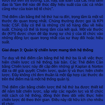
vượt trội trên thị trường. Lúc này, bài toán của các nhà lãnh
đạo là “làm thế nào để thúc đẩy hiệu suất của các cá nhân
cũng như của toàn bộ tổ chức”.
Thẻ điểm cân bằng thế hệ thứ hai ra đời, trọng tâm là một số
thước đo quan trọng nhất. Chúng thường được gọi là KPI
hoặc CSF. Đây có thể là những chỉ số hàng đầu về hiệu
suất. Chúng có thể là trọng tâm của kết quả. Một vài thước
đo (KPI) được chọn để tập trung sự chú ý của tổ chức vào
những động lực quan trọng nhất của sự thay đổi hoặc hiệu
suất.
Giai đoạn 3: Quản lý chiến lược mang tính hệ thống
Tư duy về thẻ điểm cân bằng thế hệ thứ ba là về việc thực
hiện chiến lược có hệ thống, bài bản. Các Thẻ điểm Cân
bằng Chiến lược này đề cập đến những gì Kaplan & Norton
đặt ra để giải quyết: Chiến lược, quản lý và thực hiện chiến
lược. Đây không chỉ đơn thuần là một tập hợp các thước đo
trên thẻ điểm mà là một hệ thống quản lý.
Thẻ điểm cân bằng chiến lược thế hệ thứ ba được thiết kế
để nắm bắt chiến lược, sắp xếp các nguồn lực và tổ chức
một cách có hệ thống, đồng thời theo dõi việc thực hiện
chiến lược đó theo thời gian. Điều này rất hữu ích cho nhiều
tổ chức.