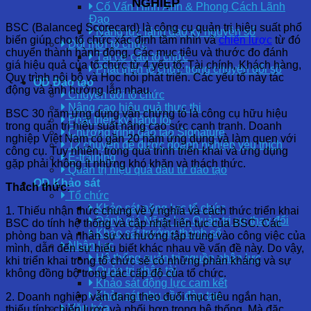
NGHIỆP
Cố Vấn Hình Ảnh & Phong Cách Lãnh
Đạo
BSC (Balanced Scorecard) là công cụ quản trị hiệu suất phổ
Năng lực lãnh đạo kỷ nguyên số
biến giúp cho tổ chức xác định tầm nhìn và
chiến lược
từ đó
Đổi mới tổ chức
chuyển thành hành động. Các mục tiêu và thước đo đánh
Tái cơ cấu tổ chức
giá hiệu quả của tổ chức từ 4 yếu tố: Tài chính, Khách hàng,
Phát triển tổ chức trong chuyển đổi số
Quy trình nội bộ và Học hỏi phát triển. Các yếu tố này tác
OD Đào tạo
động và ảnh hưởng lẫn nhau.
Chuyển đổi tổ chức
Nâng cao hiệu quả thực thi
BSC 30 năm ứng dụng vẫn chứng tỏ là công cụ hữu hiệu
Phát triển kỹ năng lõi
trong quản trị hiệu suất nâng cao sức cạnh tranh. Doanh
Chương trình đào tạo Signature
nghiệp Việt Nam có gần 20 năm ứng dụng và làm quen với
12 chuyên đề được doanh nghiệp yêu thích
công cụ. Tuy nhiên, trong quá trình triển khai và ứng dụng
E-training
gặp phải không ít những khó khăn và thách thức.
Quản trị hiệu quả đầu tư đào tạo
OD Khảo sát
Thách thức:
Tổ chức
Khảo sát năng lực tổ chức
1. Thiếu nhận thức chung về ý nghĩa và cách thức triển khai
Đánh giá Năng lực Quản trị sự thay đổi
BSC do tính hệ thống và cập nhật liên tục của BSC. Các
Khảo sát trưởng thành số
phòng ban và nhân sự xu hướng tập trung vào công việc của
Nhân lực
mình, dẫn đến sự hiểu biết khác nhau về vấn đề này. Do vậy,
Hệ thống quản trị nguồn nhân lực
khi triển khai trong tổ chức sẽ có những phản kháng và sự
Quản trị nhân tài
không đồng bộ trong các cấp độ của tổ chức.
Khảo sát động lực cam kết
Khảo sát nhu cầu đào tạo
2. Doanh nghiệp vẫn đang theo đuổi mục tiêu ngắn hạn,
Văn hóa
thiếu tính chiến lược và phối hợp trong hệ thống. Mà đặc