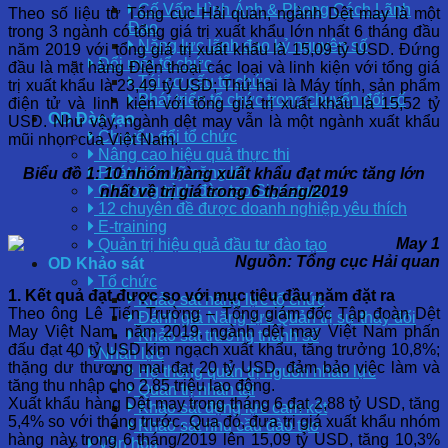
Cố Vấn Hình Ảnh & Phong Cách Lãnh
Theo số liệu từ Tổng cục Hải quan, ngành Dệt may là một
Đạo
trong 3 ngành có tổng giá trị xuất khẩu lớn nhất 6 tháng đầu
Năng lực lãnh đạo kỷ nguyên số
năm 2019 với tổng giá trị xuất khẩu là 15,09 tỷ USD. Đứng
Đổi mới tổ chức
đầu là mặt hàng Điện thoại các loại và linh kiện với tổng giá
Tái cơ cấu tổ chức
trị xuất khẩu là 23,49 tỷ USD; Thứ hai là Máy tính, sản phẩm
Phát triển tổ chức trong chuyển đổi số
điện tử và linh kiện với tổng giá trị xuất khẩu là 15,52 tỷ
OD Đào tạo
USD. Như vậy, ngành dệt may vẫn là một ngành xuất khẩu
Chuyển đổi tổ chức
mũi nhọn của Việt Nam.
Nâng cao hiệu quả thực thi
Phát triển kỹ năng lõi
Biểu đồ 1: 10 nhóm hàng xuất khẩu đạt mức tăng lớn
Chương trình đào tạo Signature
nhất về trị giá trong 6 tháng/2019
12 chuyên đề được doanh nghiệp yêu thích
E-training
Quản trị hiệu quả đầu tư đào tạo
Nguồn: Tổng cục Hải quan
OD Khảo sát
Tổ chức
1. Kết quả đạt được so với mục tiêu đầu năm đặt ra
Khảo sát năng lực tổ chức
Theo ông Lê Tiến Trường – Tổng giám đốc Tập đoàn Dệt
Đánh giá Năng lực Quản trị sự thay đổi
May Việt Nam, năm 2019, ngành dệt may Việt Nam phấn
Khảo sát trưởng thành số
đấu đạt 40 tỷ USD kim ngạch xuất khẩu, tăng trưởng 10,8%;
Nhân lực
thặng dư thương mại đạt 20 tỷ USD, đảm bảo việc làm và
Hệ thống quản trị nguồn nhân lực
tăng thu nhập cho 2,85 triệu lao động.
Quản trị nhân tài
Xuất khẩu hàng Dệt may trong tháng 6 đạt 2,88 tỷ USD, tăng
Khảo sát động lực cam kết
5,4% so với tháng trước. Qua đó, đưa trị giá xuất khẩu nhóm
Khảo sát nhu cầu đào tạo
hàng này trong 6 tháng/2019 lên 15,09 tỷ USD, tăng 10,3%
Văn hóa