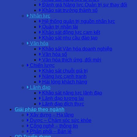
Đánh giá Năng lực Quản trị sự thay đổi
Khảo sát trưởng thành số
Nhân lực
Hệ thống quản trị nguồn nhân lực
Quản trị nhân tài
Khảo sát động lực cam kết
Khảo sát nhu cầu đào tạo
Văn hóa
Khảo sát Văn hóa doanh nghiệp
Văn hóa số
Văn hóa thích ứng, đổi mới
Chiến lược
Khảo sát chuỗi giá trị
Năng lực cạnh tranh
Hài lòng khách hàng
Lãnh đạo
Khảo sát năng lực lãnh đạo
Lãnh đạo tương lai
Lãnh đạo đích thực
Giải pháp theo ngành
Xây dựng – Hạ tầng
Dược – Chăm sóc sức khỏe
Công nghệ – thông tin
Phân phối – Bán lẻ
OD Tuyển dụng