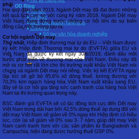
Hồ sơ năng lực
phải
OD Blog
Hai quý đầu năm 2019, Ngành Dệt may đã đạt được những
Tin tức
kết quả tích cực so với cùng kỳ năm 2018. Ngành Dệt may
Tri thức
Việt Nam đang đứng trước những cơ hội lớn do sự biến
Sách cho người lãnh đạo
động của môi trường tạo ra.
Công cụ
Sổ tay văn hóa doanh nghiệp
Cơ hội ngành Dệt may
Thứ nhất,
Hiệp định thương mại tự do EU – Việt Nam được
ký kết: Hiệp định Thương mại tự do (EVFTA) giữa EU và
Việt Nam đã được ký kết ngày 30/6/2019, đánh dấu một
bước phát triển về thương mại của Việt Nam. Điều này đã
mở ra cơ hội rất lớn cho thị trường xuất khẩu Việt Nam nói
chung và ngành Dệt may nói riêng. Việc ký kết EVFTA ngay
lập tức sẽ gỡ bỏ 85,6% số dòng thuế, tương đương với
70,3% kim ngạch hàng hóa Việt Nam xuất khẩu sang EU,
đây sẽ là cơ hội gia tăng sức cạnh tranh của hàng hoá Việt
Nam tại thị trường quan trọng này.
BSC đánh giá EVFTA sẽ có tác động tích cực đến Dệt may
Việt Nam trong dài hạn bởi 42,5% dòng thuế áp dụng đối với
dệt may Việt Nam sẽ giảm về 0% ngay khi Hiệp định có hiệu
lực, còn lại sẽ giảm về 0% sau 3- 7 năm, giúp dệt may Việt
Nam cạnh tranh hơn với các sản phẩm từ Bangladesh và
Campuchia, hiện đang được hưởng thuế GSP 0%.