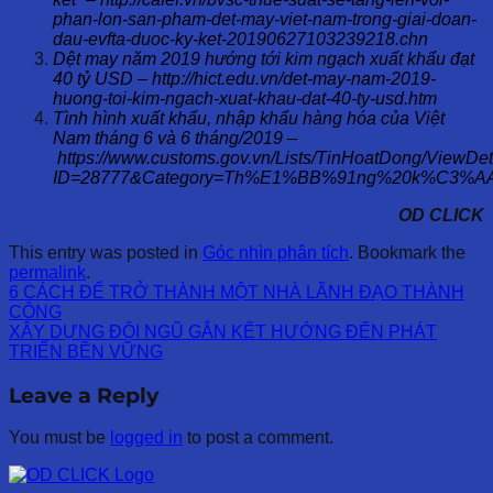
phan-lon-san-pham-det-may-viet-nam-trong-giai-doan-
dau-evfta-duoc-ky-ket-20190627103239218.chn
Dệt may năm 2019 hướng tới kim ngạch xuất khẩu đạt
40 tỷ USD – http://hict.edu.vn/det-may-nam-2019-
huong-toi-kim-ngach-xuat-khau-dat-40-ty-usd.htm
Tình hình xuất khẩu, nhập khẩu hàng hóa của Việt
Nam tháng 6 và 6 tháng/2019 –
https://www.customs.gov.vn/Lists/TinHoatDong/ViewDet
ID=28777&Category=Th%E1%BB%91ng%20k%C3%
OD CLICK
This entry was posted in
Góc nhìn phân tích
. Bookmark the
permalink
.
6 CÁCH ĐỂ TRỞ THÀNH MỘT NHÀ LÃNH ĐẠO THÀNH
CÔNG
XÂY DỰNG ĐỘI NGŨ GẮN KẾT HƯỚNG ĐẾN PHÁT
TRIỂN BỀN VỮNG
Leave a Reply
You must be
logged in
to post a comment.