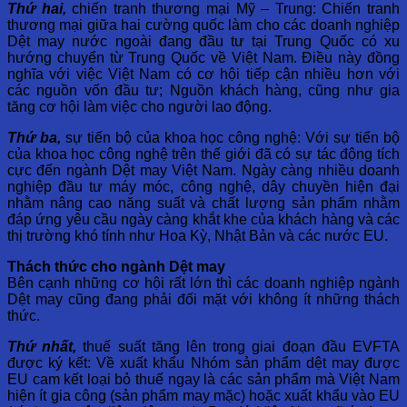
Thứ hai,
chiến tranh thương mại Mỹ – Trung: Chiến tranh
thương mại giữa hai cường quốc làm cho các doanh nghiệp
Dệt may nước ngoài đang đầu tư tại Trung Quốc có xu
hướng chuyển từ Trung Quốc về Việt Nam. Điều này đồng
nghĩa với việc Việt Nam có cơ hội tiếp cận nhiều hơn với
các nguồn vốn đầu tư; Nguồn khách hàng, cũng như gia
tăng cơ hội làm việc cho người lao động.
Thứ ba,
sự tiến bộ của khoa học công nghệ: Với sự tiến bộ
của khoa học công nghệ trên thế giới đã có sự tác động tích
cực đến ngành Dệt may Việt Nam. Ngày càng nhiều doanh
nghiệp đầu tư máy móc, công nghệ, dây chuyền hiện đại
nhằm nâng cao năng suất và chất lượng sản phẩm nhằm
đáp ứng yêu cầu ngày càng khắt khe của khách hàng và các
thị trường khó tính như Hoa Kỳ, Nhật Bản và các nước EU.
Thách thức cho ngành Dệt may
Bên cạnh những cơ hội rất lớn thì các doanh nghiệp ngành
Dệt may cũng đang phải đối mặt với không ít những thách
thức.
Thứ nhất,
thuế suất tăng lên trong giai đoạn đầu EVFTA
được ký kết: Về xuất khẩu Nhóm sản phẩm dệt may được
EU cam kết loại bỏ thuế ngay là các sản phẩm mà Việt Nam
hiện ít gia công (sản phẩm may mặc) hoặc xuất khẩu vào EU