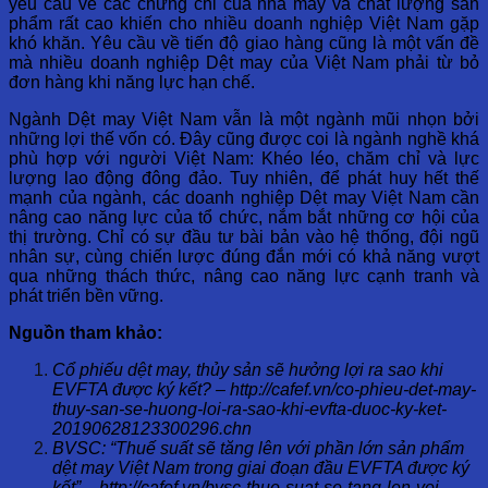
yêu cầu về các chứng chỉ của nhà máy và chất lượng sản
phẩm rất cao khiến cho nhiều doanh nghiệp Việt Nam gặp
khó khăn. Yêu cầu về tiến độ giao hàng cũng là một vấn đề
mà nhiều doanh nghiệp Dệt may của Việt Nam phải từ bỏ
đơn hàng khi năng lực hạn chế.
Ngành Dệt may Việt Nam vẫn là một ngành mũi nhọn bởi
những lợi thế vốn có. Đây cũng được coi là ngành nghề khá
phù hợp với người Việt Nam: Khéo léo, chăm chỉ và lực
lượng lao động đông đảo. Tuy nhiên, để phát huy hết thế
mạnh của ngành, các doanh nghiệp Dệt may Việt Nam cần
nâng cao năng lực của tổ chức, nắm bắt những cơ hội của
thị trường. Chỉ có sự đầu tư bài bản vào hệ thống, đội ngũ
nhân sự, cùng chiến lược đúng đắn mới có khả năng vượt
qua những thách thức, nâng cao năng lực cạnh tranh và
phát triển bền vững.
Nguồn tham khảo:
Cổ phiếu dệt may, thủy sản sẽ hưởng lợi ra sao khi
EVFTA được ký kết? – http://cafef.vn/co-phieu-det-may-
thuy-san-se-huong-loi-ra-sao-khi-evfta-duoc-ky-ket-
20190628123300296.chn
BVSC: “Thuế suất sẽ tăng lên với phần lớn sản phẩm
dệt may Việt Nam trong giai đoạn đầu EVFTA được ký
kết” – http://cafef.vn/bvsc-thue-suat-se-tang-len-voi-