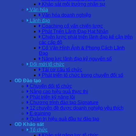
Khảo sát môi trường nhân sự
Văn hóa
Văn hóa doanh nghiệp
Lãnh đạo
Coaching cố vấn chiến lược
Phát Triển Lãnh Đạo Hạt Nhân
Chiến lược phát triển lãnh đạo kế cận trên
các cấp độ
Cố Vấn Hình Ảnh & Phong Cách Lãnh
Đạo
Năng lực lãnh đạo kỷ nguyên số
Đổi mới tổ chức
Tái cơ cấu tổ chức
Phát triển tổ chức trong chuyển đổi số
OD Đào tạo
Chuyển đổi tổ chức
Nâng cao hiệu quả thực thi
Phát triển kỹ năng lõi
Chương trình đào tạo Signature
12 chuyên đề được doanh nghiệp yêu thích
E-training
Quản trị hiệu quả đầu tư đào tạo
OD Khảo sát
Tổ chức
Khảo sát năng lực tổ chức