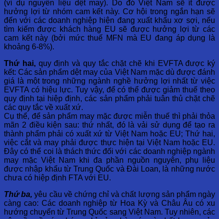
(ví dụ nguyên liệu dệt may). Do đó Việt Nam sẽ ít được
hưởng lợi từ nhóm cam kết này. Cơ hội trong ngắn hạn sẽ
đến với các doanh nghiệp hiện đang xuất khẩu xơ sợi, nếu
tìm kiếm được khách hàng EU sẽ được hưởng lợi từ các
cam kết này (bởi mức thuế MFN mà EU đang áp dụng là
khoảng 6-8%).
Thứ hai,
quy định và quy tắc chặt chẽ khi EVFTA được ký
kết: Các sản phẩm dệt may của Việt Nam mặc dù được đánh
giá là một trong những ngành nghề hưởng lợi nhất từ việc
EVFTA có hiệu lực. Tuy vậy, để có thể được giảm thuế theo
quy định tại hiệp định, các sản phẩm phải tuân thủ chặt chẽ
các quy tắc về xuất xứ.
Cụ thể, để sản phẩm may mặc được miễn thuế thì phải thỏa
mãn 2 điều kiện sau: thứ nhất, đó là vải sử dụng để tạo ra
thành phẩm phải có xuất xứ từ Việt Nam hoặc EU; Thứ hai,
việc cắt và may phải được thực hiện tại Việt Nam hoặc EU.
Đây có thể coi là thách thức đối với các doanh nghiệp ngành
may mặc Việt Nam khi đa phần nguồn nguyên, phụ liệu
được nhập khẩu từ Trung Quốc và Đài Loan, là những nước
chưa có hiệp định FTA với EU.
Thứ ba,
yêu cầu về chứng chỉ và chất lượng sản phẩm ngày
càng cao: Các doanh nghiệp từ Hoa Kỳ và Châu Âu có xu
hướng chuyển từ Trung Quốc sang Việt Nam. Tuy nhiên, các