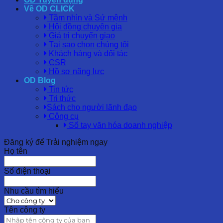
Về OD CLICK
Tầm nhìn và Sứ mệnh
Hội đồng chuyên gia
Giá trị chuyển giao
Tại sao chọn chúng tôi
Khách hàng và đối tác
CSR
Hồ sơ năng lực
OD Blog
Tin tức
Tri thức
Sách cho người lãnh đạo
Công cụ
Sổ tay văn hóa doanh nghiệp
Đăng ký để Trải nghiệm ngay
Họ tên
Số điện thoại
Nhu cầu tìm hiểu
Tên công ty