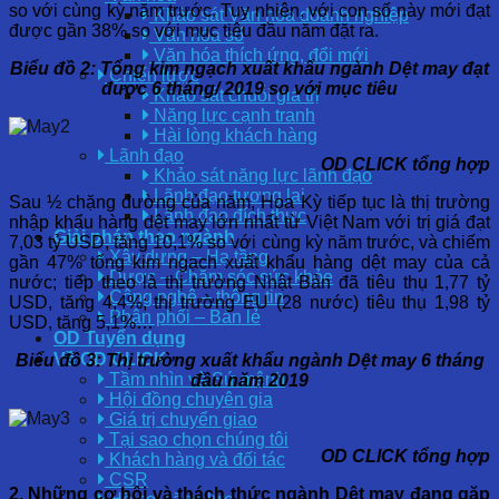
so với cùng kỳ năm trước. Tuy nhiên, với con số này mới đạt
Khảo sát Văn hóa doanh nghiệp
được gần 38% so với mục tiêu đầu năm đặt ra.
Văn hóa số
Văn hóa thích ứng, đổi mới
Biểu đồ 2: Tổng kim ngạch xuất khẩu ngành Dệt may đạt
Chiến lược
được 6 tháng/ 2019 so với mục tiêu
Khảo sát chuỗi giá trị
Năng lực cạnh tranh
Hài lòng khách hàng
Lãnh đạo
OD CLICK tổng hợp
Khảo sát năng lực lãnh đạo
Lãnh đạo tương lai
Sau ½ chặng đường của năm, Hoa Kỳ tiếp tục là thị trường
Lãnh đạo đích thực
nhập khẩu hàng dệt may lớn nhất từ Việt Nam với trị giá đạt
Giải pháp theo ngành
7,03 tỷ USD, tăng 10,1% so với cùng kỳ năm trước, và chiếm
Xây dựng – Hạ tầng
gần 47% tổng kim ngạch xuất khẩu hàng dệt may của cả
Dược – Chăm sóc sức khỏe
nước; tiếp theo là thị trường Nhật Bản đã tiêu thụ 1,77 tỷ
Công nghệ – thông tin
USD, tăng 4,4%; thị trường EU (28 nước) tiêu thụ 1,98 tỷ
Phân phối – Bán lẻ
USD, tăng 5,1%…
OD Tuyển dụng
Về OD CLICK
Biểu đồ 3: Thị trường xuất khẩu ngành Dệt may 6 tháng
Tầm nhìn và Sứ mệnh
đầu năm 2019
Hội đồng chuyên gia
Giá trị chuyển giao
Tại sao chọn chúng tôi
OD CLICK tổng hợp
Khách hàng và đối tác
CSR
2. Những cơ hội và thách thức ngành Dệt may đang gặp