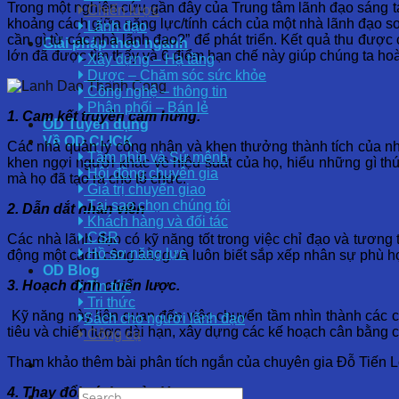
Trong một nghiên cứu gần đây của Trung tâm lãnh đạo sáng tạo
Chiến lược
khoảng cách giữa năng lực/tính cách của một nhà lãnh đạo so 
Lãnh đạo
cần gì từ các nhà lãnh đạo?” để phát triển. Kết quả thu đượ
Giải pháp theo ngành
lớn đã được tìm thấy và 6 điểm hạn chế này giúp chúng ta ho
Xây dựng – Hạ tầng
Dược – Chăm sóc sức khỏe
Công nghệ – thông tin
Phân phối – Bán lẻ
1. Cam kết truyền cảm hứng.
OD Tuyển dụng
Về OD CLICK
Các nhà quản lý công nhận và khen thưởng thành tích của nh
Tầm nhìn và Sứ mệnh
khen ngợi người khác về hiệu suất của họ, hiểu những gì th
Hội đồng chuyên gia
mà họ đã tạo ra cho tổ chức.
Giá trị chuyển giao
Tại sao chọn chúng tôi
2. Dẫn dắt nhân viên
Khách hàng và đối tác
CSR
Các nhà lãnh đạo có kỹ năng tốt trong việc chỉ đạo và tương
Hồ sơ năng lực
động một cách công bằng và luôn biết sắp xếp nhân sự phù h
OD Blog
3. Hoạch định chiến lược.
Tin tức
Tri thức
Kỹ năng này liên quan đến việc chuyển tầm nhìn thành các c
Sách cho người lãnh đạo
tiêu và chiến lược dài hạn, xây dựng các kế hoạch cân bằng c
Công cụ
Tham khảo thêm bài phân tích ngắn của chuyên gia Đỗ Tiến 
4. Thay đổi cách quản lý