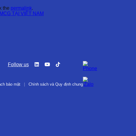
k the
permalink
.
MCG TẠI VIỆT NAM
Follow us
ách bảo mật
|
Chính sách và Quy định chung