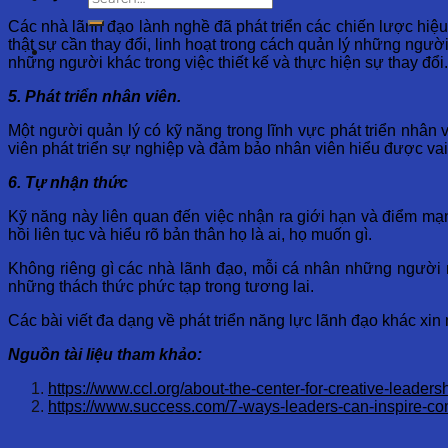
Các nhà lãnh đạo lành nghề đã phát triển các chiến lược hiệu q
thật sự cần thay đổi, linh hoạt trong cách quản lý những ngườ
những người khác trong việc thiết kế và thực hiện sự thay đổi.
5. Phát triển nhân viên.
Một người quản lý có kỹ năng trong lĩnh vực phát triển nhân
viên phát triển sự nghiệp và đảm bảo nhân viên hiểu được vai 
6. Tự nhận thức
Kỹ năng này liên quan đến việc nhận ra giới hạn và điểm mạ
hồi liên tục và hiểu rõ bản thân họ là ai, họ muốn gì.
Không riêng gì các nhà lãnh đạo, mỗi cá nhân những người m
những thách thức phức tạp trong tương lai.
Các bài viết đa dạng về phát triển năng lực lãnh đạo khác xin
Nguồn tài liệu tham khảo:
https://www.ccl.org/about-the-center-for-creative-leadersh
https://www.success.com/7-ways-leaders-can-inspire-co