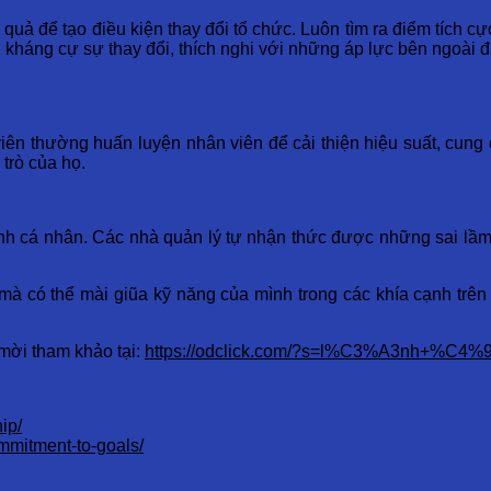
uả để tạo điều kiện thay đổi tổ chức. Luôn tìm ra điểm tích cực
i kháng cự sự thay đổi, thích nghi với những áp lực bên ngoài 
 viên thường huấn luyện nhân viên để cải thiện hiệu suất, cu
trò của họ.
nh cá nhân. Các nhà quản lý tự nhận thức được những sai lầm 
à có thể mài giũa kỹ năng của mình trong các khía cạnh trên 
 mời tham khảo tại:
https://odclick.com/?s=l%C3%A3nh+%C
ip/
mmitment-to-goals/