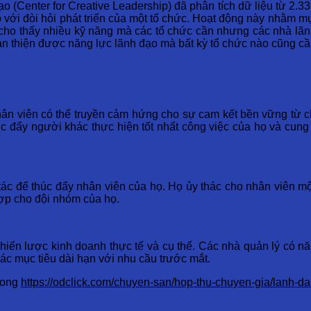
 (Center for Creative Leadership) đã phân tích dữ liệu từ 2.339
với đòi hỏi phát triển của một tổ chức. Hoạt động này nhằm mụ
c cho thấy nhiều kỹ năng mà các tổ chức cần nhưng các nhà lã
àn thiện được năng lực lãnh đạo mà bất kỳ tổ chức nào cũng cầ
ân viên có thể truyền cảm hứng cho sự cam kết bền vững từ c
úc đẩy người khác thực hiện tốt nhất công việc của họ và cun
 tác để thúc đẩy nhân viên của họ. Họ ủy thác cho nhân viên m
ợp cho đội nhóm của họ.
hiến lược kinh doanh thực tế và cụ thể. Các nhà quản lý có n
ác mục tiêu dài hạn với nhu cầu trước mắt.
Long
https://odclick.com/chuyen-san/hop-thu-chuyen-gia/lanh-da