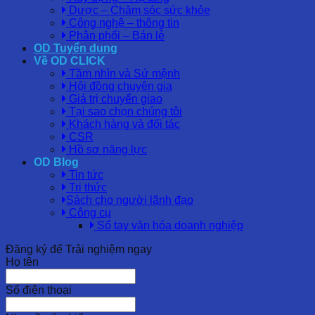
Dược – Chăm sóc sức khỏe
Công nghệ – thông tin
Phân phối – Bán lẻ
OD Tuyển dụng
Về OD CLICK
Tầm nhìn và Sứ mệnh
Hội đồng chuyên gia
Giá trị chuyển giao
Tại sao chọn chúng tôi
Khách hàng và đối tác
CSR
Hồ sơ năng lực
OD Blog
Tin tức
Tri thức
Sách cho người lãnh đạo
Công cụ
Sổ tay văn hóa doanh nghiệp
Đăng ký để Trải nghiệm ngay
Họ tên
Số điện thoại