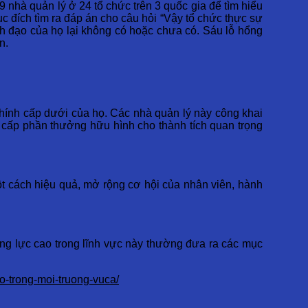
 nhà quản lý ở 24 tổ chức trên 3 quốc gia để tìm hiểu
c đích tìm ra đáp án cho câu hỏi “Vậy tổ chức thực sự
nh đạo của họ lại không có hoặc chưa có. Sáu lỗ hổng
n.
hính cấp dưới của họ. Các nhà quản lý này công khai
g cấp phần thưởng hữu hình cho thành tích quan trọng
ột cách hiệu quả, mở rộng cơ hội của nhân viên, hành
ăng lực cao trong lĩnh vực này thường đưa ra các mục
o-trong-moi-truong-vuca/