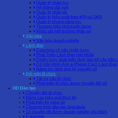
Quản trị nhân lực
Hệ thống đãi ngộ
Quản trị nhân tài
Quản trị hiệu suất theo KPI và OKR
Quản trị khung năng lực
Thương hiệu nhà tuyển dụng
Khảo sát môi trường nhân sự
Văn hóa
Văn hóa doanh nghiệp
Lãnh đạo
Coaching cố vấn chiến lược
Phát Triển Lãnh Đạo Hạt Nhân
Chiến lược phát triển lãnh đạo kế cận trên 
Cố Vấn Hình Ảnh & Phong Cách Lãnh Đạo
Năng lực lãnh đạo kỷ nguyên số
Đổi mới tổ chức
Tái cơ cấu tổ chức
Phát triển tổ chức trong chuyển đổi số
OD Đào tạo
Chuyển đổi tổ chức
Nâng cao hiệu quả thực thi
Phát triển kỹ năng lõi
Chương trình đào tạo Signature
12 chuyên đề được doanh nghiệp yêu thích
E-training