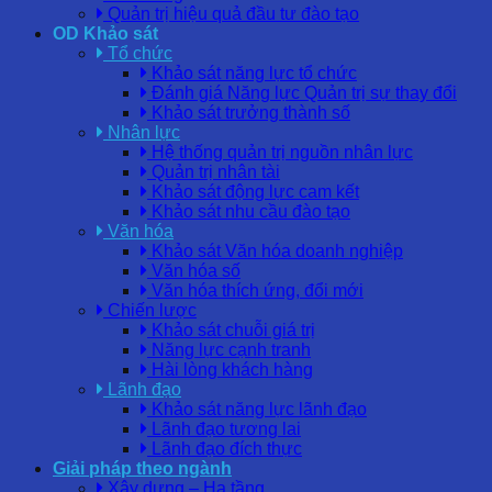
Quản trị hiệu quả đầu tư đào tạo
OD Khảo sát
Tổ chức
Khảo sát năng lực tổ chức
Đánh giá Năng lực Quản trị sự thay đổi
Khảo sát trưởng thành số
Nhân lực
Hệ thống quản trị nguồn nhân lực
Quản trị nhân tài
Khảo sát động lực cam kết
Khảo sát nhu cầu đào tạo
Văn hóa
Khảo sát Văn hóa doanh nghiệp
Văn hóa số
Văn hóa thích ứng, đổi mới
Chiến lược
Khảo sát chuỗi giá trị
Năng lực cạnh tranh
Hài lòng khách hàng
Lãnh đạo
Khảo sát năng lực lãnh đạo
Lãnh đạo tương lai
Lãnh đạo đích thực
Giải pháp theo ngành
Xây dựng – Hạ tầng