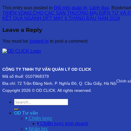
This entry was posted in
Đổi mới quản trị
,
Lãnh đạo
. Bookmar
TRIỂN VỌNG CHO CÁC SÀN THƯƠNG MẠI ĐIỆN TỬ VÀ F
KẾT QUẢ NGÀNH DỆT MAY 6 THÁNG ĐẦU NĂM 2019
Leave a Reply
You must be
logged in
to post a comment.
CÔNG TY TNHH TƯ VẤN QUẢN LÝ OD CLICK
Mã số thuế: 0107968379
Chính s
Địa chỉ: 72 Trần Đăng Ninh, P. Nghĩa Đô, Q. Cầu Giấy, Hà Nội
Copyright 2026 © OD CLICK. All rights reserved.
OD Tư vấn
Chiến lược
Chiến lược kinh doanh
Nhân lực