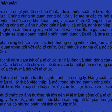
nhân viên
 coi là một yếu tố cơ bản để đạt được hiệu suất tốt hơn. Sự h
lực. Chúng cũng rất quan trọng đối với việc tạo ra các cơ hội
 viên, do đó có sự khó khăn trong việc xác định. Chúng chịu ả
 động cũng như ảnh hưởng đến hành vi cá nhân, nghề nghiệp c
h nghiệp cần thường xuyên khảo sát và có sự tham gia của chu
ên gia sẽ giúp doanh nghiệp nhìn nhận đúng vấn đề và đưa ra 
hản ứng tích cực với các tình huống công việc không làm anh t
quan trọng đối với các tổ chức. Đặc biệt về ý nghĩa của nó có
8 ).
t chẽ giữa cam kết của tổ chức, sự hài lòng và biến động của 
ọ. Cam kết của tổ chức có thể được coi là một phần mở rộng của
c của cô ấy mà đối với tổ chức.
định rất nhiều đến lợi thế cạnh tranh của công ty. Năng suất l
 nhân tài, tỷ lệ bỏ việc thấp là một trong những thành công c
ốt hơn. Điều này cho thấy mức độ cam kết cực kì cao với tổ c
ết tổ chức có ảnh hưởng rất lớn đến tỷ lệ thành công của tổ c
g ty được. Vậy nên một cuộc khảo sát tổng thể là quan trọng 
ng như có những phản hồi tích cực, kịp thời.