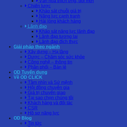
Văn hóa thích ứng, đổi mới
Chiến lược
Khảo sát chuỗi giá trị
Năng lực cạnh tranh
Hài lòng khách hàng
Lãnh đạo
Khảo sát năng lực lãnh đạo
Lãnh đạo tương lai
Lãnh đạo đích thực
Giải pháp theo ngành
Xây dựng – Hạ tầng
Dược – Chăm sóc sức khỏe
Công nghệ – thông tin
Phân phối – Bán lẻ
OD Tuyển dụng
Về OD CLICK
Tầm nhìn và Sứ mệnh
Hội đồng chuyên gia
Giá trị chuyển giao
Tại sao chọn chúng tôi
Khách hàng và đối tác
CSR
Hồ sơ năng lực
OD Blog
Tin tức