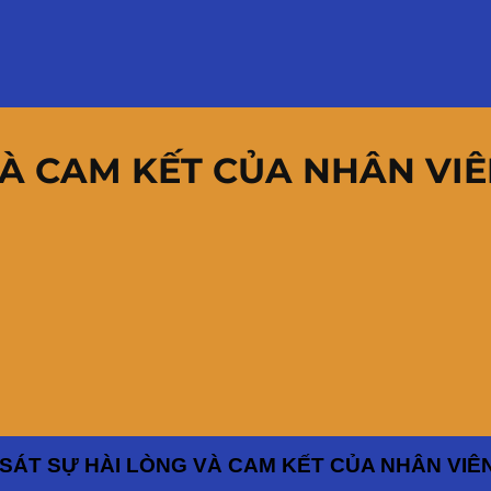
VÀ CAM KẾT CỦA NHÂN VI
SÁT SỰ HÀI LÒNG VÀ CAM KẾT CỦA NHÂN VIÊ