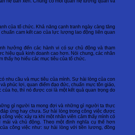
quan hệ đan xen. Chúng có mối quan hệ tương quan và
tranh của tổ chức. Khả năng cạnh tranh ngày càng tăng
êu chuẩn cam kết cao của lực lượng lao động liên quan
” ảnh hưởng đến các hành vi có sự chủ động và tham
ược hiệu quả kinh doanh cao hơn. Nói chung, các nhân
m thấy họ hiểu các mục tiêu của tổ chức.
 có nhu cầu và mục tiêu của mình. Sự hài lòng của con
ch và phúc lợi, quan điểm đạo đức, chuẩn mực tôn giáo,
c của họ, thì nó được coi là một kết quả quan trọng do
 những gì người ta mong đợi và những gì người ta thực
 đáp ứng hay chưa. Sự hài lòng trong công việc được
g công việc xảy ra khi một nhân viên cảm thấy mình có
i mái và chủ động. Theo một định nghĩa cụ thể hơn
của công việc như: sự hài lòng với tiền lương, đồng