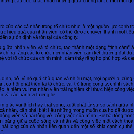
à những cấu trúc khác nhau nhưng giữa chúng lại có một mối 
i trò của các cá nhân trong tổ chức như là một nguồn lực cạnh 
ỗ lực hiệu quả của nhân viên, có thể được chuyển thành một ti
ến sự ổn định và tồn tại của công ty.
ập giữa nhân viên và tổ chức, tao thành một dạng “tình cảm
y chỉ ra rằng các tổ chức nơi nhân viên cam kết thường đạt đ
hệ với tổ chức của chính mình, cảm thấy rằng họ phù hợp và cả
c định, bởi vì nó quá chủ quan và nhiều mặt, mọi người ai cũng
 cơ hội phát triển tại tổ chức, vai trò trong công ty, chính sá
iệc là niềm vui mà nhân viên trải nghiệm khi thực hiện công việ
n và các hành vi tương tự .
ảm giác vui thích hay thất vọng, xuất phát từ sự so sánh giữa
 cá nhân, cần phải biết liệu những mong muốn của họ đã được
động viên và hài lòng với công việc của mình. Sự hài lòng tron
ân bằng giữa cuộc sống cá nhân và công việc một cách thoả
hài lòng của cá nhân liên quan đến một số khía cạnh cụ thể 
”.