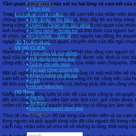
Chiến lược
Tầm quan trọng của khảo sát sự hài lòng và cam kết của 
Lãnh đạo
Trong bất kì tổ chức nào, mức độ cam kết của nhân viên được
Giải pháp theo ngành
chúng làm cho công việc hiệu quả, thúc đẩy tối ưu hóa năng 
Xây dựng – Hạ tầng
trong công việc có liên quan đến tính chất chủ quan của nhân
Dược – Chăm sóc sức khỏe
ảnh hưởng đến sức khỏe thể chất và tinh thần của người lao
Công nghệ – thông tin
tổ chức, tạo động lực làm việc cho người lao động thì doan
Phân phối – Bán lẻ
nghiệp và cái nhìn khách quan, chuyên môn của đội ngũ chuy
OD Tuyển dụng
Về OD CLICK
Martinez, Paraguay và Latorre (2004)
cho rằng con người có p
Tầm nhìn và Sứ mệnh
quả của sự hài lòng công việc từ đó được xác định là cực kỳ 
Hội đồng chuyên gia
công việc và sự tham gia tích cực của nhân viên (Siqueira, 200
Giá trị chuyển giao
Tại sao chọn chúng tôi
Một số nghiên cứu đã chứng minh rằng có một mối liên hệ chặ
Khách hàng và đối tác
cam kết với một tổ chức ít có khả năng rời bỏ công việc của h
CSR
độ tích cực mà một nhân viên có, không phải đối với công việ
Hồ sơ năng lực
OD Blog
Năng suất lao động luôn là vấn đề của mọi công ty, nó quyết 
Tin tức
đối với công ty. Nhân viên làm việc tích cực, giữ chân được
Tri thức
chăm chỉ hơn những người khác bởi họ có động lực làm việc t
Sách cho người lãnh đạo
Công cụ
Thực tế cho thấy, mức độ hài lòng của nhân viên và sự cam k
từng người và giải quyết từng vấn đề của người đó trong côn
cách này, nhân viên sẽ chia sẻ về những lo lắng, thất vọng cũ