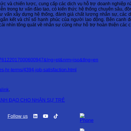
chức và chiến lược, cung cấp các dịch vụ hỗ trợ doanh nghiệp 
tiễn trong tư vấn đào tạo, có kiến thức hệ thống chuyên sâu, 
ư vấn xây dựng hệ thống, đánh giá chất lượng nhân sự, các d
gắn kết và chỉ số hạnh phúc của người lao động. Bên canh đó
ái nhìn tổng quát về nhân sự cũng như hỗ trợ hoàn thiện các 
034-76122017000600947&lng=pt&nrm=iso&tlng=en
-hr-terms/4394-job-satisfaction.html
link
.
LÃNH ĐẠO CHO NHÂN SỰ TRẺ
Follow us