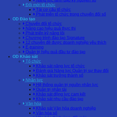
Năng lực lãnh đạo kỷ nguyên số
Đổi mới tổ chức
Tái cơ cấu tổ chức
Phát triển tổ chức trong chuyển đổi số
OD Đào tạo
Chuyển đổi tổ chức
Nâng cao hiệu quả thực thi
Phát triển kỹ năng lõi
Chương trình đào tạo Signature
12 chuyên đề được doanh nghiệp yêu thích
E-training
Quản trị hiệu quả đầu tư đào tạo
OD Khảo sát
Tổ chức
Khảo sát năng lực tổ chức
Đánh giá Năng lực Quản trị sự thay đổi
Khảo sát trưởng thành số
Nhân lực
Hệ thống quản trị nguồn nhân lực
Quản trị nhân tài
Khảo sát động lực cam kết
Khảo sát nhu cầu đào tạo
Văn hóa
Khảo sát Văn hóa doanh nghiệp
Văn hóa số