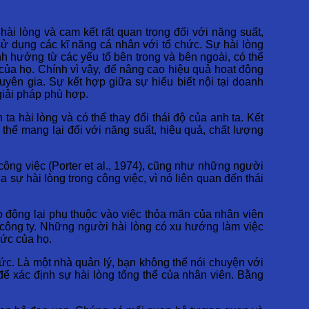
ài lòng và cam kết rất quan trọng đối với năng suất,
 sử dụng các kĩ năng cá nhân với tổ chức. Sự hài lòng
nh hưởng từ các yếu tố bên trong và bên ngoài, có thể
ủa họ. Chính vì vậy, để nâng cao hiệu quả hoạt động
yên gia. Sự kết hợp giữa sự hiểu biết nội tại doanh
giải pháp phù hợp.
a hài lòng và có thể thay đổi thái độ của anh ta. Kết
 thể mang lại đối với năng suất, hiệu quả, chất lượng
công việc (Porter et al., 1974), cũng như những người
 sự hài lòng trong công việc, vì nó liên quan đến thái
ao động lại phụ thuộc vào việc thỏa mãn của nhân viên
ủa công ty. Những người hài lòng có xu hướng làm việc
hức của họ.
hức. Là một nhà quản lý, bạn không thể nói chuyện với
để xác định sự hài lòng tổng thể của nhân viên. Bằng