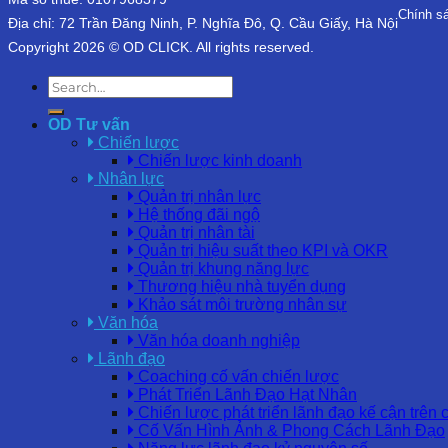
Chính s
Địa chỉ: 72 Trần Đăng Ninh, P. Nghĩa Đô, Q. Cầu Giấy, Hà Nội
Copyright 2026 © OD CLICK. All rights reserved.
OD Tư vấn
Chiến lược
Chiến lược kinh doanh
Nhân lực
Quản trị nhân lực
Hệ thống đãi ngộ
Quản trị nhân tài
Quản trị hiệu suất theo KPI và OKR
Quản trị khung năng lực
Thương hiệu nhà tuyển dụng
Khảo sát môi trường nhân sự
Văn hóa
Văn hóa doanh nghiệp
Lãnh đạo
Coaching cố vấn chiến lược
Phát Triển Lãnh Đạo Hạt Nhân
Chiến lược phát triển lãnh đạo kế cận trên 
Cố Vấn Hình Ảnh & Phong Cách Lãnh Đạo