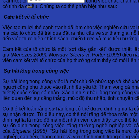
Cam kết tổ chức và sự hài lòng trong công việc chắc chắn l
có tính đa chiều. Chúng ta có thể phân biệt như sau:
Cam kết về tổ chức
Việc tạo ra lợi thế cạnh tranh đã làm cho việc nghiên cứu va
mà các tổ chức đã trải qua đặt ra nhu cầu về sự tham gia, n
đến việc thực hiện chính sách, chiến lược và mục tiêu hướng đ
Cam kết của tổ chức là một “sợi dây gắn kết” được thiết l
gia
(Menezes 2009).
Mowday, Steers và Porter (1998)
điều nà
viên cam kết với tổ chức của họ thường cảm thấy có mối liên 
Sự hài lòng trong công việc
Sự hài lòng trong công việc là một chủ đề phức tạp và khó xá
người cũng phụ thuộc vào rất nhiều yếu tố: Tham vọng cá nhân,
triết lý cuộc sống cá nhân. Xác định sự hài lòng trong công v
liên quan đến sự căng thẳng, mức độ thu nhập, tính chuyên cầ
Có thể kết luận rằng sự hài lòng có thể được định nghĩa là c
sự nhận được. Từ điều này, có thể nói rằng để thỏa mãn một
định nghĩa là mức độ mà một nhân viên cảm thấy tự có thể tự 
sự ổn định trong công việc, tăng trưởng nghề nghiệp và c
của
Siqueira (1995)
“Sự hài lòng trong công việc là mức độ 
nghiệp, cấp trên, thăng chức và với chính mình trong công việc