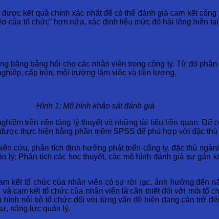
ợc kết quả chính xác nhất để có thể đánh giá cam kết công vi
o của tổ chức” hơn nữa, xác định liệu mức độ hài lòng hiện tạ
ng bằng bảng hỏi cho các nhân viên trong công ty. Từ đó phân 
ghiệp, cấp trên, môi trường làm việc và tiền lương.
Hình 1: Mô hình khảo sát đánh giá
hiệm trên nền tảng lý thuyết và những tài liệu liên quan. Để 
u được thực hiện bằng phần mềm SPSS để phù hợp với đặc thù 
ên cứu, phân tích định hướng phát triển công ty, đặc thù ngà
n lý; Phân tích các học thuyết, các mô hình đánh giá sự gắn k
am kết tổ chức của nhân viên có sự rời rạc, ảnh hưởng đến n
 và cam kết tổ chức của nhân viên là cần thiết đối với mỗi tổ
hình nội bộ tổ chức đối với từng vấn đề hiện đang cản trở đến
ự, năng lực quản lý.