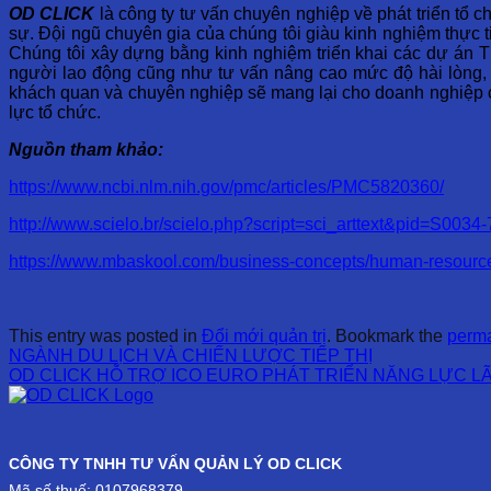
OD CLICK
là công ty tư vấn chuyên nghiệp về phát triển tổ 
sự. Đội ngũ chuyên gia của chúng tôi giàu kinh nghiệm thực 
Chúng tôi xây dựng bằng kinh nghiệm triển khai các dự án T
người lao động cũng như tư vấn nâng cao mức độ hài lòng, 
khách quan và chuyên nghiệp sẽ mang lại cho doanh nghiệp c
lực tổ chức.
Nguồn tham khảo:
https://www.ncbi.nlm.nih.gov/pmc/articles/PMC5820360/
http://www.scielo.br/scielo.php?script=sci_arttext&pid=S0
https://www.mbaskool.com/business-concepts/human-resources
This entry was posted in
Đổi mới quản trị
. Bookmark the
perma
NGÀNH DU LỊCH VÀ CHIẾN LƯỢC TIẾP THỊ
OD CLICK HỖ TRỢ ICO EURO PHÁT TRIỂN NĂNG LỰC 
CÔNG TY TNHH TƯ VẤN QUẢN LÝ OD CLICK
Mã số thuế: 0107968379