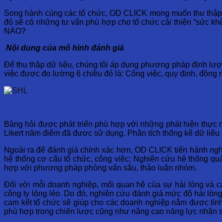
Song hành cùng các tổ chức, OD CLICK mong muốn thu thập đư
đó sẽ có những tư vấn phù hợp cho tổ chức cải thiện “sức khẻ
NÀO?
Nội dung của mô hình đánh giá
Để thu thập dữ liệu, chúng tôi áp dụng phương pháp định lượ
việc được đo lường 6 chiều đó là: Công việc, quy định, đồng n
Bảng hỏi được phát triển phù hợp với những phát hiện thực ng
Likert năm điểm đã được sử dụng. Phân tích thống kê dữ liệ
Ngoài ra để đánh giá chính xác hơn, OD CLICK tiến hành nghi
hệ thống cơ cấu tổ chức, công việc; Nghiên cứu hệ thống quả
hợp với phương pháp phỏng vấn sâu, thảo luận nhóm.
Đối với mỗi doanh nghiệp, mối quan hệ của sự hài lòng và c
công ty lỏng lẻo. Do đó, nghiên cứu đánh giá mức độ hài lòng
cam kết tổ chức sẽ giúp cho các doanh nghiệp nắm được tình 
phù hợp trong chiến lược cũng như nâng cao năng lực nhân s