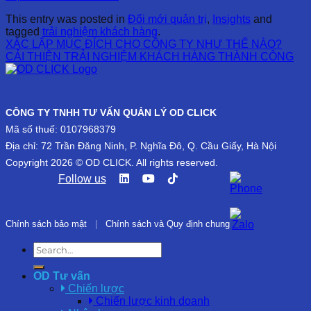
This entry was posted in
Đổi mới quản trị
,
Insights
and
tagged
trải nghiệm khách hàng
.
XÁC LẬP MỤC ĐÍCH CHO CÔNG TY NHƯ THẾ NÀO?
CẢI THIỆN TRẢI NGHIỆM KHÁCH HÀNG THÀNH CÔNG
CÔNG TY TNHH TƯ VẤN QUẢN LÝ OD CLICK
Mã số thuế: 0107968379
Địa chỉ: 72 Trần Đăng Ninh, P. Nghĩa Đô, Q. Cầu Giấy, Hà Nội
Copyright 2026 © OD CLICK. All rights reserved.
Follow us
Chính sách bảo mật
|
Chính sách và Quy định chung
OD Tư vấn
Chiến lược
Chiến lược kinh doanh