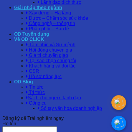
Lãnh đạo đích thực
Giải pháp theo ngành
Xây dựng – Hạ tầng
Dược – Chăm sóc sức khỏe
Công nghệ – thông tin
Phân phối – Bán lẻ
OD Tuyển dụng
Về OD CLICK
Tầm nhìn và Sứ mệnh
Hội đồng chuyên gia
Giá trị chuyển giao
Tại sao chọn chúng tôi
Khách hàng và đối tác
CSR
Hồ sơ năng lực
OD Blog
Tin tức
Tri thức
Sách cho người lãnh đạo
Công cụ
Sổ tay văn hóa doanh nghiệp
Đăng ký để Trải nghiệm ngay
Họ tên