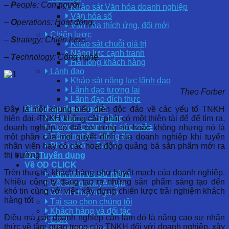
–
P
eople: Con người.
Khảo sát Văn hóa doanh nghiệp
Văn hóa số
–
O
perations: Hoạt động.
Văn hóa thích ứng, đổi mới
Chiến lược
–
S
trategy: Chiến lược.
Khảo sát chuỗi giá trị
Năng lực cạnh tranh
–
T
echnology: Công nghệ.
Hài lòng khách hàng
Lãnh đạo
Khảo sát năng lực lãnh đạo
Lãnh đạo tương lai
Theo Forber
Lãnh đạo đích thực
Giải pháp theo ngành
Đây là một khung biểu diễn độc đáo về các yếu tố TNKH
Xây dựng – Hạ tầng
hiện đại. TNKH không cần phải có một thiên tài để để tìm ra,
Dược – Chăm sóc sức khỏe
doanh nghiệp có thể coi trọng nó hoặc không nhưng nó là
Công nghệ – thông tin
một phần của mọi quyết định của doanh nghiệp khi tuyển
Phân phối – Bán lẻ
nhân viên hay có các hoạt động quảng bá sản phẩm mới ra
thị trường
OD Tuyển dụng
Về OD CLICK
Trên thực tế, khách hàng như huyết mạch của doanh nghiệp.
Tầm nhìn và Sứ mệnh
Nhiều công ty đang tạo ra những sản phẩm sáng tạo đến
Hội đồng chuyên gia
khó tin cùng với việc xây dựng chiến lược trải nghiệm khách
Giá trị chuyển giao
hàng tốt
Tại sao chọn chúng tôi
Khách hàng và đối tác
Điều mà các doanh nghiệp cần làm đó là nâng cao sự nhận
CSR
thức về tầm quan trọng của TNKH đối với doanh nghiệp, xây