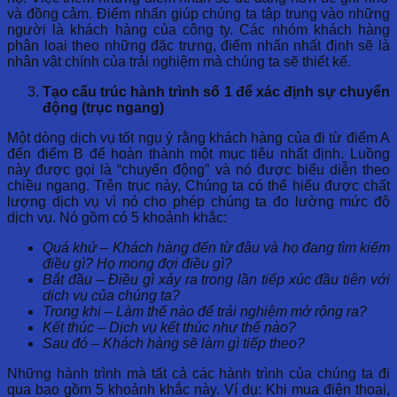
và đồng cảm. Điểm nhấn giúp chúng ta tập trung vào những
người là khách hàng của công ty. Các nhóm khách hàng
phân loại theo những đặc trưng, điểm nhấn nhất định sẽ là
nhân vật chính của trải nghiệm mà chúng ta sẽ thiết kế.
Tạo cấu trúc hành trình số 1 để xác định sự chuyển
động (trục ngang)
Một dòng dịch vụ tốt ngụ ý rằng khách hàng của đi từ điểm A
đến điểm B để hoàn thành một mục tiêu nhất định. Luồng
này được gọi là “chuyển động” và nó được biểu diễn theo
chiều ngang. Trên trục này, Chúng ta có thể hiểu được chất
lượng dịch vụ vì nó cho phép chúng ta đo lường mức độ
dịch vụ. Nó gồm có 5 khoảnh khắc:
Quá khứ – Khách hàng đến từ đâu và họ đang tìm kiếm
điều gì? Họ mong đợi điều gì?
Bắt đầu – Điều gì xảy ra trong lần tiếp xúc đầu tiên với
dịch vụ của chúng ta?
Trong khi – Làm thế nào để trải nghiệm mở rộng ra?
Kết thúc – Dịch vụ kết thúc như thế nào?
Sau đó – Khách hàng sẽ làm gì tiếp theo?
Những hành trình mà tất cả các hành trình của chúng ta đi
qua bao gồm 5 khoảnh khắc này. Ví dụ: Khi mua điện thoại,