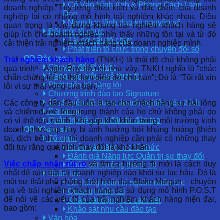
Cố Vấn Hình Ảnh & Phong Cách Lãnh
doanh nghiệp. Tùy từng điều kiện và đặc điểm của doanh
Đạo
nghiệp lại có những mô hình trải nghiệm khác nhau. Điều
Năng lực lãnh đạo kỷ nguyên số
quan trọng là xây dựng khung trải nghiệm khách hàng sẽ
Đổi mới tổ chức
giúp ích cho doanh nghiệp nhìn thấy những tồn tại và từ đó
Tái cơ cấu tổ chức
cải thiện trải nghiệm khách hàng của doanh nghiệp mình.
Phát triển tổ chức trong chuyển đổi số
OD Đào tạo
Trải nghiệm khách hàng
(TNKH) là thái độ chứ không phải
Chuyển đổi tổ chức
quá trình – Augie Ray đã nói như vậy. TNKH nghĩa là “chắc
Nâng cao hiệu quả thực thi
chắn chúng tôi có thể làm điều đó cho bạn”; Đó là “Tôi rất xin
Phát triển kỹ năng lõi
lỗi vì sự thất vọng của bạn.”
Chương trình đào tạo Signature
12 chuyên đề được doanh nghiệp yêu thích
Các công ty dẫn đầu luôn là tạo cho khách hàng sự hài lòng
E-training
và chiếm được lòng trung thành của họ chứ không phải do
Quản trị hiệu quả đầu tư đào tạo
có vị thế lớn mạnh. Khi gặp khó khăn trong môi trường kinh
doanh phức tạp hay bị ảnh hưởng bởi khủng hoảng (thiên
OD Khảo sát
tai, dịch bệnh, …) thì doanh nghiệp cần phải có những thay
Tổ chức
đổi tuy rằng quá trình thay đổi là khó khăn.
Khảo sát năng lực tổ chức
Đánh giá Năng lực Quản trị sự thay đổi
Việc chấp nhận rủi ro
và tìm ra hướng đi mới là cách duy
Khảo sát trưởng thành số
nhất để cứu bất cứ doanh nghiệp nào khỏi sự lạc hậu. Đó là
Nhân lực
một sự thật phũ phàng thời hiện đại. Blake Morgan – chuyên
Hệ thống quản trị nguồn nhân lực
gia về trải nghiệm khách hàng đã sử dụng mô hình P.O.S.T
Quản trị nhân tài
để nói về các yếu tố của trải nghiệm khách hàng hiện đại,
Khảo sát động lực cam kết
bao gồm:
Khảo sát nhu cầu đào tạo
Văn hóa