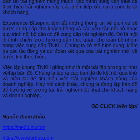
Bản đồ trải nghiệm mong muốn, các hành động cần thiết để
thực hiện trải nghiệm này, các điểm tiếp xúc giữa công ty và
khách hàng.
Experience Blueprint tóm tắt những thông tin về dịch vụ sẽ
được cung cấp cho khách hàng và các yêu cầu nội bộ hoặc
quy trình nội bộ cần có để cung cấp trải nghiệm đó. Đó là một
lộ trình chiến lược hướng dẫn trực quan cho toàn bộ nhóm
trong việc cung cấp TNKH. Chúng ta có thể hình dung, kiểm
tra các tác động và dự đoán kết quả của trải nghiệm mới về
trước khi thực hiện.
Việc lập khung TNKH giống như là một bài tập tương tự như
vẽ/lập bản đồ. Chúng ta tạo ra các bản đồ để kết nối quá khứ
và hiện tại để tìm hiểu việc trải nghiệm khách hàng của
doanh nghiệp. Hay nói cách khác, chúng ta đang lập bản đồ
để hướng về tương lai: trải nghiệm tốt nhất cho khách hàng
và doanh nghiệp.
OD CLICK biên tập!
Nguồn tham khảo:
https://medium.com
https://www.forbes.com