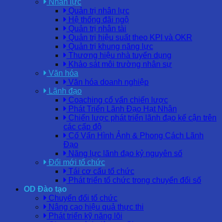
Nhân lực
Quản trị nhân lực
Hệ thống đãi ngộ
Quản trị nhân tài
Quản trị hiệu suất theo KPI và OKR
Quản trị khung năng lực
Thương hiệu nhà tuyển dụng
Khảo sát môi trường nhân sự
Văn hóa
Văn hóa doanh nghiệp
Lãnh đạo
Coaching cố vấn chiến lược
Phát Triển Lãnh Đạo Hạt Nhân
Chiến lược phát triển lãnh đạo kế cận trên
các cấp độ
Cố Vấn Hình Ảnh & Phong Cách Lãnh
Đạo
Năng lực lãnh đạo kỷ nguyên số
Đổi mới tổ chức
Tái cơ cấu tổ chức
Phát triển tổ chức trong chuyển đổi số
OD Đào tạo
Chuyển đổi tổ chức
Nâng cao hiệu quả thực thi
Phát triển kỹ năng lõi