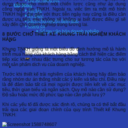
Hồ sơ năng lực
dựng được cho mình một chiến lược cũng như áp dụng
OD Blog
công nghệ vào TNKH. Ngoài ra, việc tìm ra một mô hình
Tin tức
TNKH hiện đại gắn với thực tiễn ngày nay cũng là điều cần
Tri thức
được ưu tiên, nếu không sẽ không ai biết được điều gì sẽ
Sách cho người lãnh đạo
xảy đến cho doanh nghiệp trong tương lai.
Công cụ
Sổ tay văn hóa doanh nghiệp
8 BƯỚC CHO THIẾT KẾ KHUNG TRẢI NGHIỆM KHÁCH
HÀNG
Khung TNKH giống là một biểu đồ định hướng mô tả hành
trình mua hàng của khách hàng bằng cách thể hiện các điểm
tiếp xúc khác nhau đặc trưng cho sự tương tác của họ với
một sản phẩm dịch vụ của doanh nghiệp.
Trước khi thiết kế trải nghiệm của khách hàng hãy đảm bảo
rằng nhóm dự án thống nhất các ý kiến và tiêu chí. Điều này
là để đảm bảo tất cả mọi người được liên kết về các mục
tiêu, thời gian biểu và ngân sách. Quy mô nào cần sử dụng?
Độ sâu hoặc mức độ phức tạp nào cần phải lưu ý?
Khi các yếu tố đã được xác định rõ, chúng ta có thể bắt đầu
trải qua các giai đoạn chính của quy trình Thiết kế Khung
TNKH: