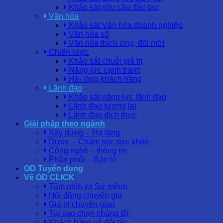
Khảo sát nhu cầu đào tạo
Văn hóa
Khảo sát Văn hóa doanh nghiệp
Văn hóa số
Văn hóa thích ứng, đổi mới
Chiến lược
Khảo sát chuỗi giá trị
Năng lực cạnh tranh
Hài lòng khách hàng
Lãnh đạo
Khảo sát năng lực lãnh đạo
Lãnh đạo tương lai
Lãnh đạo đích thực
Giải pháp theo ngành
Xây dựng – Hạ tầng
Dược – Chăm sóc sức khỏe
Công nghệ – thông tin
Phân phối – Bán lẻ
OD Tuyển dụng
Về OD CLICK
Tầm nhìn và Sứ mệnh
Hội đồng chuyên gia
Giá trị chuyển giao
Tại sao chọn chúng tôi
Khách hàng và đối tác