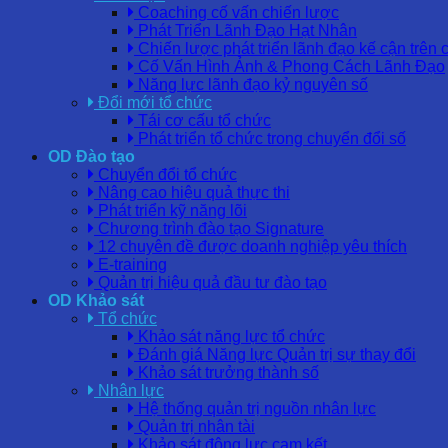
Coaching cố vấn chiến lược
Phát Triển Lãnh Đạo Hạt Nhân
Chiến lược phát triển lãnh đạo kế cận trên 
Cố Vấn Hình Ảnh & Phong Cách Lãnh Đạo
Năng lực lãnh đạo kỷ nguyên số
Đổi mới tổ chức
Tái cơ cấu tổ chức
Phát triển tổ chức trong chuyển đổi số
OD Đào tạo
Chuyển đổi tổ chức
Nâng cao hiệu quả thực thi
Phát triển kỹ năng lõi
Chương trình đào tạo Signature
12 chuyên đề được doanh nghiệp yêu thích
E-training
Quản trị hiệu quả đầu tư đào tạo
OD Khảo sát
Tổ chức
Khảo sát năng lực tổ chức
Đánh giá Năng lực Quản trị sự thay đổi
Khảo sát trưởng thành số
Nhân lực
Hệ thống quản trị nguồn nhân lực
Quản trị nhân tài
Khảo sát động lực cam kết