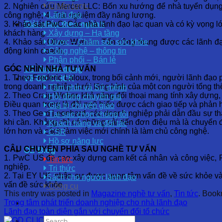
Chiến lược
2. Nghiên cứu Mercer LLC: Bốn xu hướng để nhà tuyển dụng “
Lãnh đạo
công nghệ; 4. Trải nghiệm đầy năng lượng.
3. Khảo sát PwC: Các nhà lãnh đạo lạc quan và có kỳ vọng lớ
Giải pháp theo ngành
khách hàng
Xây dựng – Hạ tầng
4. Khảo sát Oliver Wyman: Tấn công mạng được các lãnh đạo c
Dược – Chăm sóc sức khỏe
động kinh doanh.
Công nghệ – thông tin
Phân phối – Bán lẻ
GÓC NHÌN NHÀ TƯ VẤN
OD Tuyển dụng
1. Theo Frederic Laloux, trong bối cảnh mới, người lãnh đạo 
Về OD CLICK
trong doanh nghiệp dưới lăng kính của một con người tổng thể (w
Tầm nhìn và Sứ mệnh
2. Theo Craig Weber, khả năng đối thoại mang tính xây dựng,
Hội đồng chuyên gia
Điều quan trọng là đội ngũ hiểu được cách giao tiếp và phản h
Giá trị chuyển giao
3. Theo Gerd Leonhard, các doanh nghiệp phải dẫn đầu sự thay
Tại sao chọn chúng tôi
khi cần. Không chỉ có những cải tiến đơn điệu mà là chuyển đ
Khách hàng và đối tác
lớn hơn và cách làm việc mới chính là làm chủ công nghệ.
CSR
Hồ sơ năng lực
CÂU CHUYỆN PHÍA SAU NGHỀ TƯ VẤN
OD Blog
1. PwC US đề cao xây dựng cam kết cá nhân và công việc, Pw
Tin tức
nghiệp.
Tri thức
2. Tại EY UK, nhân sự được quan tâm vấn đề về sức khỏe và 
Sách cho người lãnh đạo
vấn đề sức khỏe
Công cụ
This entry was posted in
Magazine nghề tư vấn
,
Tin tức
. Book
Trọng tâm phát triển doanh nghiệp cho nhà lãnh đạo
Lãnh đạo toàn diện gắn với chuyển đổi tổ chức