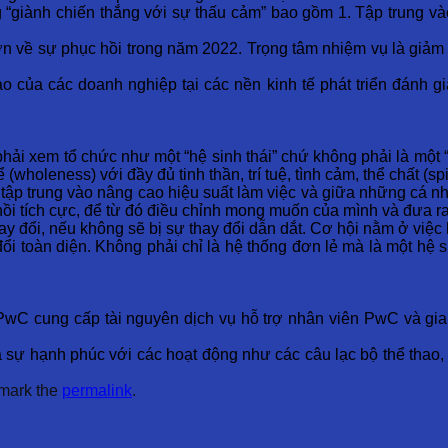
giành chiến thắng với sự thấu cảm” bao gồm 1. Tập trung vào 
n về sự phục hồi trong năm 2022. Trọng tâm nhiệm vụ là giảm t
ủa các doanh nghiệp tại các nền kinh tế phát triển đánh giá l
phải xem tổ chức như một “hệ sinh thái” chứ không phải là một
holeness) với đầy đủ tinh thần, trí tuệ, tình cảm, thể chất (spir
 tập trung vào nâng cao hiệu suất làm việc và giữa những cá n
ồi tích cực, để từ đó điều chỉnh mong muốn của mình và đưa ra 
 đổi, nếu không sẽ bị sự thay đổi dẫn dắt. Cơ hội nằm ở việc h
ổi toàn diện. Không phải chỉ là hệ thống đơn lẻ mà là một hệ 
C cung cấp tài nguyên dịch vụ hỗ trợ nhân viên PwC và gia đì
sự hạnh phúc với các hoạt động như các câu lạc bộ thể thao, 
mark the
permalink
.