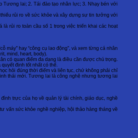
Tương lai; 2. Tái đào tạo nhân lực; 3. Nhạy bén với
hiểu rủi ro về sức khỏe và xây dựng sự tin tưởng với
à rủi ro toàn cầu số 1 trong việc triển khai các hoạt
 “cỗ máy” hay “công cụ lao động”, và xem từng cá nhân
it, mind, heart, body).
hân có quan điểm đa dạng là điều cần được chú trọng.
quyết định tốt nhất có thể.
ọc hỏi đúng thời điểm và liên tục, chứ không phải chỉ
sinh thái mới. Tương lai là công nghệ nhưng tương lai
nh trực của họ về quản lý tài chính, giáo dục, nghề
tư vấn sức khỏe nghề nghiệp, hội thảo hàng tháng về