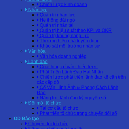
Chiến lược kinh doanh
Nhân lực
Quản trị nhân lực
Hệ thống đãi ngộ
Quản trị nhân tài
Quản trị hiệu suất theo KPI và OKR
Quản trị khung năng lực
Thương hiệu nhà tuyển dụng
Khảo sát môi trường nhân sự
Văn hóa
Văn hóa doanh nghiệp
Lãnh đạo
Coaching cố vấn chiến lược
Phát Triển Lãnh Đạo Hạt Nhân
Chiến lược phát triển lãnh đạo kế cận trên
các cấp độ
Cố Vấn Hình Ảnh & Phong Cách Lãnh
Đạo
Năng lực lãnh đạo kỷ nguyên số
Đổi mới tổ chức
Tái cơ cấu tổ chức
Phát triển tổ chức trong chuyển đổi số
OD Đào tạo
Chuyển đổi tổ chức
Nâng cao hiệu quả thực thi