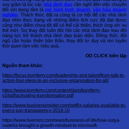
suy giảm là lúc các
nhà lãnh đạo
cần nghĩ đến việc chuyển
đổi với trọng tâm là
mô hình kinh doanh
,
văn hóa doanh
nghiệp
. Thách thức đặt ra cũng là cơ hội để các nhà lãnh
đạo nhìn thực trạng về những điểm tích cực đã đạt được
cũng như điểm chưa tốt để có thể cải thiện, thích ứng với xu
thế mới. Sự thay đổi luôn đòi hỏi các nhà lãnh đạo trau dồi
năng lực trở thành nhà lãnh đạo toàn diện. Đồng thời, đội
ngũ cần hoàn thiện bản thân, thay đổi tư duy và rèn luyện
thói quen làm việc hiệu quả.
OD CLICK biên tập
Nguồn tham khảo:
https://focus.kornferry.com/leadership-and-talent/from-talk-to-
action-four-steps-to-an-inclusive-organisation-for-all/
https://www.kornferry.com/content/dam/kornferry-
v2/pdf/activating-transformation.pdf
https://www.businessinsider.com/netflix-salaries-available-to-
execs-pay-transparency-2018-10
https://www.livemint.com/news/business-of-life/how-satya-
nadella-brought-a-growth-mindset-to-microsoft-