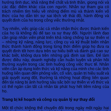
hướng tình dục, khả năng thể chất và tinh thần, giọng nói và
các đặc điểm khác của con người. Nhân sự tham gia có
trách nhiệm tìm hiểu về những điểm mù và thành kiến vô
thức của họ dẫn tới sự sai lệch về thái độ, hành động và
quyết định của họ trong công việc thường nhật.
Tuy nhiên, việc giúp các cá nhân nhận thức được thành kiến
​​của họ là không đủ để tạo ra sự thay đổi. Người lãnh đạo
cần giúp nhân viên phát triển khả năng chống lại sự thiên vị
– những kỹ năng, năng lực, công cụ và kỹ thuật biến nhận
thức thành hành động trong từng thời điểm giúp họ đưa ra
quyết định tốt hơn dựa trên sự hiểu biết và đánh giá cao sự
khác biệt, không dựa trên những giả định sai lầm. Để làm
được điều này, doanh nghiệp cần huấn luyện và phản hồi
thường xuyên trong các tình huống công việc thực tế. Nhân
viên cần áp dụng kiến ​​thức và kỹ năng của mình cho các tình
huống liên quan đến phỏng vấn, cố vấn, quản trị hiệu suất và
giải quyết xung đột, thường là những hoạt động liên quan
đến tài năng bị ảnh hưởng sâu sắc bởi sự thiên vị vô thức và
có thể ngăn cản tất cả nhân tài phát huy hết tiềm năng của
họ.
Trang bị kế hoạch và công cụ quản lý sự thay đổi
Một tổ chức không thể chuyển đổi trong ngày một ngày hai