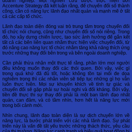
doanh nghiệp. Một nghiên cứu được thực hiện bởi
Accenture Strategy đã kết luận rằng, để chuyển đổi số thành
công, cần có năng lực lãnh đạo nhất quán và mạnh mẽ ở tất
cả các cấp tổ chức.
Lãnh đạo toàn diện đóng vai trò trung tâm trong chuyển đổi
tổ chức nói chung, cũng như chuyển đổi số nói riêng. Trong
đó, họ xây dựng chiến lược, tạo sức ảnh hưởng để gắn kết
tất cả các bên liên quan nhằm thực hiện việc chuyển đổi, từ
đó nâng cao năng lực tổ chức nhằm tăng khả năng thích ứng
trước những thay đổi bên trong và bên ngoài doanh nghiệp.
Cần phải thừa nhận một thực tế rằng, phần lớn mọi người
đều không muốn thay đổi các thói quen. Bởi vậy, việc gì
trong quá khứ đã đủ tốt, hoặc không tồn tại mối đe dọa
nghiêm trọng thì các nhân viên sẽ tiếp tục những gì họ vẫn
luôn thực hiện. Mọi sự khuyến khích về tính tự giác và
chuyển đổi sẽ gặp phải sự hoài nghi và đối kháng. Bởi vậy,
tiền đề thực thi sự thay đổi phải là một ban lãnh đạo nhất
quán, can đảm, và có tầm nhìn, hơn hết là năng lực mới
trong bối cảnh mới.
Nhìn chung, lãnh đạo toàn diện là sự dịch chuyển lớn về
năng lực, là bước phát triển với các nhà lãnh đạo. Sự phát
triển này là vấn đề tất yếu trước những thách thức, yêu cầu
của thị trường. Năng lực cạnh tranh và hiệu quả hoạt động bị