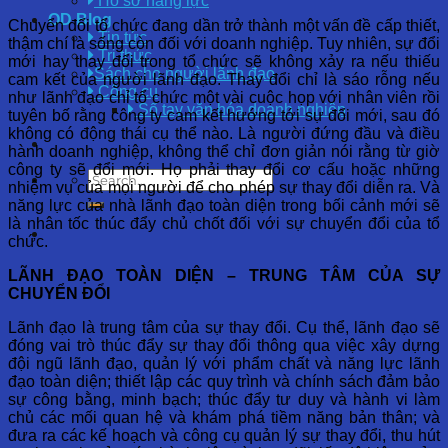
Hồ sơ năng lực
OD Blog
Chuyển đổi tổ chức đang dần trở thành một vấn đề cấp thiết,
Tin tức
thậm chí là sống còn đối với doanh nghiệp. Tuy nhiên, sự đổi
Tri thức
mới hay thay đổi trong tổ chức sẽ không xảy ra nếu thiếu
Sách cho người lãnh đạo
cam kết của người lãnh đạo. Thay đổi chỉ là sáo rỗng nếu
Công cụ
như lãnh đạo chỉ tổ chức một vài cuộc họp với nhân viên rồi
Sổ tay văn hóa doanh nghiệp
tuyên bố rằng công ty cam kết hướng tới sự đổi mới, sau đó
không có động thái cụ thể nào. Là người đứng đầu và điều
hành doanh nghiệp, không thể chỉ đơn giản nói rằng từ giờ
công ty sẽ đổi mới. Họ phải thay đổi cơ cấu hoặc những
nhiệm vụ của mọi người để cho phép sự thay đổi diễn ra. Và
năng lực của nhà lãnh đạo toàn diện trong bối cảnh mới sẽ
là nhân tốc thúc đẩy chủ chốt đối với sự chuyển đổi của tổ
chức.
LÃNH ĐẠO TOÀN DIỆN – TRUNG TÂM CỦA SỰ
CHUYỂN ĐỔI
Lãnh đạo là trung tâm của sự thay đổi. Cụ thể, lãnh đạo sẽ
đóng vai trò thúc đẩy sự thay đổi thông qua việc xây dựng
đội ngũ lãnh đạo, quản lý với phẩm chất và năng lực lãnh
đạo toàn diện; thiết lập các quy trình và chính sách đảm bảo
sự công bằng, minh bạch; thúc đẩy tư duy và hành vi làm
chủ các mối quan hệ và khám phá tiềm năng bản thân; và
đưa ra các kế hoạch và công cụ quản lý sự thay đổi, thu hút