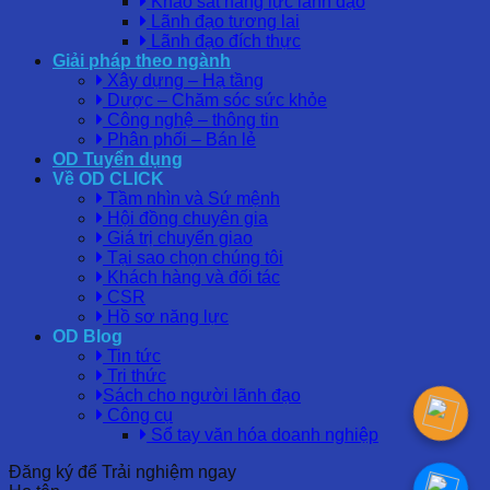
Khảo sát năng lực lãnh đạo
Lãnh đạo tương lai
Lãnh đạo đích thực
Giải pháp theo ngành
Xây dựng – Hạ tầng
Dược – Chăm sóc sức khỏe
Công nghệ – thông tin
Phân phối – Bán lẻ
OD Tuyển dụng
Về OD CLICK
Tầm nhìn và Sứ mệnh
Hội đồng chuyên gia
Giá trị chuyển giao
Tại sao chọn chúng tôi
Khách hàng và đối tác
CSR
Hồ sơ năng lực
OD Blog
Tin tức
Tri thức
Sách cho người lãnh đạo
Công cụ
Sổ tay văn hóa doanh nghiệp
Đăng ký để Trải nghiệm ngay