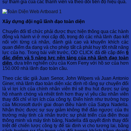
sự tham gia của các thành viên và theo dõi tiến độ hiệu quả.
Xây dựng đội ngũ lãnh đạo toàn diện
Chuyển đổi tổ chức phải được thực hiện thông qua các hành
động và hành vi ở mọi cấp độ, trong đó các nhà lãnh đạo kết
nối với từng cá nhân, đánh giá cao và khuyến khích các
quan điểm đa dạng và cho phép tất cả phát huy tốt nhất năng
lực của họ. Trong bài viết trước, OD CLICK đã đề cập đến
6
đặc điểm và 5 năng lực nền tảng của nhà lãnh đạo toàn
diện
, dựa trên nghiên cứu của Korn Ferry với hồ sơ của hơn
150.000 nhà lãnh đạo toàn cầu.
Theo các tác giả Juan Senor, John Wilpers và Juan Antonio
Giner, nhà lãnh đạo toàn diện xác định rõ rằng sự chuyển đổi
là vì lợi ích của chính nhân viên thì sẽ thu hút được sự ủng
hộ nhanh chóng và nhiệt tình hơn thay vì yêu cầu nhân viên
thay đổi chỉ vì lợi ích của công ty. Điển hình như trường hợp
của Microsoft dưới giai đoạn điều hành của Satya Nadella.
Nhận thức được sự suy giảm không thể đảo ngược của thị
trường máy tính cá nhân trước sự phát triển của điện thoại
thông minh và máy tính bảng, Nadella đã quyết định thay đổi
triệt để chiến lược công ty để tái định vị cho tương lai, bằng
cách hướng sự tập trung vào đối tượng khách hàng doanh