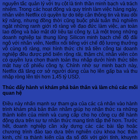
nguyên tắc quản lý với trụ cột là tinh thần minh bạch và trách
nhiệm. Trong các hoạt động và quy trình làm việc hàng ngày,
nhân viên Netflix có quyền tự do tiếp cận thông tin và trau dồi
kỹ năng, nhưng đồng thời cũng buộc phải tuân thủ nghiêm
ngặt những ranh giới rõ ràng về đạo đức làm việc, an toàn
lao động và bảo mật dữ liệu tại công ty. Là một trong những
doanh nghiệp tại thung lũng Silicon minh bạch chế độ đãi
ngộ với nhân viên, Netflix nổi tiếng với chế độ lương thưởng
vô cùng rõ ràng, mọi hình thức chi trả tiền công tại doanh
nghiệp đều được phổ biến rộng rãi, thậm chí, nhân viên còn
có quyền lựa chọn thanh toán thu nhập dưới hình thức tiền
mặt hay cổ phiếu công ty. Chính nhờ sự minh bạch này,
Netflix đã tăng ​​cơ sở người dùng của họ lên gấp ba và thu
nhập ròng lên tới hơn 1,45 tỷ USD.
Thúc đẩy hành vi khám phá bản thân và làm chủ các mối
quan hệ
Điều này nhấn mạnh sự tham gia của các cá nhân vào hành
trình khám phá bản thân nhằm giúp họ nhận thức ra những
thành kiến ​​của mình và cung cấp cho họ công cụ để hành
động dựa trên sự tự nhận thức mang tính tập thể hơn. Trước
hết, doanh nghiệp cần xây dựng các các bài tập hoặc
chương trình đào tạo dựa trên nghiên cứu khoa học thần
kinh, chỉ ra thành kiến của đa số đối với giới tính, khuynh