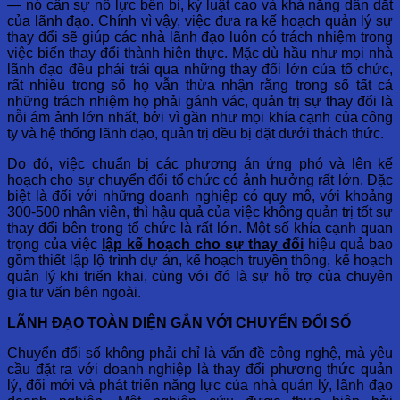
— nó cần sự nỗ lực bền bỉ, kỷ luật cao và khả năng dẫn dắt
của lãnh đạo. Chính vì vậy, việc đưa ra kế hoạch quản lý sự
thay đổi sẽ giúp các nhà lãnh đạo luôn có trách nhiệm trong
việc biến thay đổi thành hiện thực. Mặc dù hầu như mọi nhà
lãnh đạo đều phải trải qua những thay đổi lớn của tổ chức,
rất nhiều trong số họ vẫn thừa nhận rằng trong số tất cả
những trách nhiệm họ phải gánh vác, quản trị sự thay đổi là
nỗi ám ảnh lớn nhất, bởi vì gần như mọi khía cạnh của công
ty và hệ thống lãnh đạo, quản trị đều bị đặt dưới thách thức.
Do đó, việc chuẩn bị các phương án ứng phó và lên kế
hoạch cho sự chuyển đổi tổ chức có ảnh hưởng rất lớn. Đặc
biệt là đối với những doanh nghiệp có quy mô, với khoảng
300-500 nhân viên, thì hậu quả của việc không quản trị tốt sự
thay đổi bên trong tổ chức là rất lớn. Một số khía cạnh quan
trọng của việc
lập kế hoạch cho sự thay đổi
hiệu quả bao
gồm thiết lập lộ trình dự án, kế hoạch truyền thông, kế hoạch
quản lý khi triển khai, cùng với đó là sự hỗ trợ của chuyên
gia tư vấn bên ngoài.
LÃNH ĐẠO TOÀN DIỆN GẮN VỚI CHUYỂN ĐỔI SỐ
Chuyển đổi số không phải chỉ là vấn đề công nghệ, mà yêu
cầu đặt ra với doanh nghiệp là thay đổi phương thức quản
lý, đổi mới và phát triển năng lực của nhà quản lý, lãnh đạo