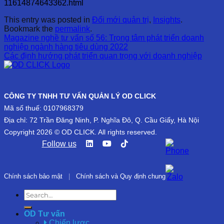
11614874643362.html
This entry was posted in
Đổi mới quản trị
,
Insights
.
Bookmark the
permalink
.
Magazine nghề tư vấn số 56: Trọng tâm phát triển doanh
nghiệp ngành hàng tiêu dùng 2022
Các định hướng phát triển quan trọng với doanh nghiệp
CÔNG TY TNHH TƯ VẤN QUẢN LÝ OD CLICK
Mã số thuế: 0107968379
Địa chỉ: 72 Trần Đăng Ninh, P. Nghĩa Đô, Q. Cầu Giấy, Hà Nội
Copyright 2026 © OD CLICK. All rights reserved.
Follow us
Chính sách bảo mật
|
Chính sách và Quy định chung
OD Tư vấn
Chiến lược