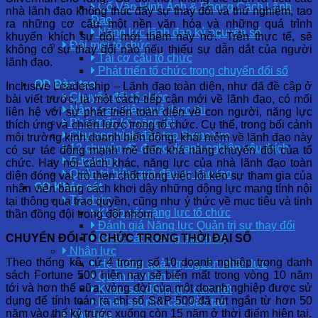
Cố Vấn Hình Ảnh & Phong Cách Lãnh
nhà lãnh đạo không thúc đẩy sự thay đổi và thử nghiệm, tạo
Đạo
ra những cơ cấu, một nền văn hóa và những quá trình
Năng lực lãnh đạo kỷ nguyên số
khuyến khích sự đổi mới thêm nảy nở.” Trên thực tế, sẽ
Đổi mới tổ chức
không có sự thay đổi nào nếu thiếu sự dẫn dắt của người
Tái cơ cấu tổ chức
lãnh đạo.
Phát triển tổ chức trong chuyển đổi số
OD Đào tạo
Inclusive Leadership – Lãnh đạo toàn diện, như đã đề cập ở
Chuyển đổi tổ chức
bài viết trước, là một cách tiếp cận mới về lãnh đạo, có mối
Nâng cao hiệu quả thực thi
liên hệ với sự phát triển toàn diện về con người, năng lực
Phát triển kỹ năng lõi
thích ứng và chiến lược trong tổ chức. Cụ thể, trong bối cảnh
Chương trình đào tạo Signature
môi trường kinh doanh biến động, khái niệm về lãnh đạo này
12 chuyên đề được doanh nghiệp yêu thích
có sự tác động mạnh mẽ đến khả năng chuyển đổi của tổ
E-training
chức. Hay nói cách khác, năng lực của nhà lãnh đạo toàn
Quản trị hiệu quả đầu tư đào tạo
diện đóng vai trò then chốt trong việc lôi kéo sự tham gia của
OD Khảo sát
nhân viên bằng cách khơi dậy những động lực mang tính nội
Tổ chức
tại thông qua trao quyền, cũng như ý thức về mục tiêu và tinh
Khảo sát năng lực tổ chức
thần đồng đội trong đội nhóm.
Đánh giá Năng lực Quản trị sự thay đổi
CHUYỂN ĐỔI TỔ CHỨC TRONG THỜI ĐẠI SỐ
Khảo sát trưởng thành số
Nhân lực
Theo thống kê, cứ 4 trong số 10 doanh nghiệp trong danh
Hệ thống quản trị nguồn nhân lực
sách Fortune 500 hiện nay sẽ biến mất trong vòng 10 năm
Quản trị nhân tài
tới và hơn thế nữa, vòng đời của một doanh nghiệp được sử
Khảo sát động lực cam kết
dụng để tính toán ra chỉ số S&P 500 đã rút ngắn từ hơn 50
Khảo sát nhu cầu đào tạo
năm vào thế kỷ trước xuống còn 15 năm ở thời điểm hiện tại.
Văn hóa