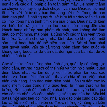
nghiệp và các giải pháp điện toán đám mây. Để hoàn thành
cú chuyển đổi này, ông dịch chuyển văn hóa Microsoft từ một
tổ chức với lõi tư duy bảo thủ sang cởi mở. Trong đó ban
lãnh đạo phải là những người sở hữu lối tư duy toàn cầu và
cởi mở trong hành trình tìm kiếm giải pháp. Điều này đi kèm
với hiểu biết rằng, nếu bạn thực sự muốn mang đến cho
khách hàng những sản phẩm tốt nhất, bạn không thể làm
điều đó một mình, mà phải là cùng với các thành viên trong
tổ chức. Nadella cho rằng, nhà lãnh đạo sẽ không đòi một
sân chơi hoàn hảo để thể hiện bản thân. Bởi vì “bạn phải
giải quyết nhiều vấn đề cả trong hoàn cảnh ràng buộc và
không ràng buộc, từ đó dẫn dắt đội ngũ của bạn đạt được
nhiều thành tựu”.
Các tổ chức cần những nhà lãnh đạo, quản lý có năng lực
đồng cảm, những người có thể hiểu và tích hợp nhiều quan
điểm khác nhau và tận dụng kiến ​​thức phân tán của các
nhóm và đoàn kết nhân viên, thay vì chia rẽ họ. Việc phát
triển khả năng lãnh đạo toàn diện phải luôn ưu tiên các kỹ
năng mềm quan trọng như giao tiếp, tự nhận thức và tin
tưởng. Bên cạnh đó, lãnh đạo phải biết trao quyền hiệu quả
cho các cá nhân và công nhận sự sáng tạo của họ. Một khi
đặt ra một mục tiêu đổi mới, nhà lãnh đạo phải cung cấp đào
tạo và hỗ trợ để nhân viên có được những kỹ năng và kiến
thức cần thiết nhằm hiện thực hóa sự chuyển đổi. Và sau đó