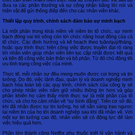
đưa ra các phần thưởng và sự công nhận bằng lời nói và
hiện vật để gửi thông điệp đến cho các nhân viên khác.
Thiết lập quy trình, chính sách đảm bảo sự minh bạch
Là một phần trong khái niệm về niềm tin tổ chức, sự minh
bạch đóng vai trò sống còn tới chức năng hoạt động của cả
tổ chức. Các định hướng và kế hoạch theo tuần/quý/tháng,
hoặc quy trình thực hiện công việc được truyền đạt rõ ràng
tới nhân viên giúp nhân viên liên tục cập nhật được kết quả
và tiến độ công việc bản thân và bộ phận. Từ đó chủ động tối
ưu tình trạng công việc của mình.
Thực tế, mỗi nhân sự đều mong muốn được coi trọng và tin
tưởng. Do đó, việc lãnh đạo, quản lý và doanh nghiệp minh
bạch hóa toàn bộ các quy trình, chính sách của công ty sẽ
cho phép nhân viên nắm giữ nhiều thông tin hơn và góp
phần khiến họ cảm thấy mình thực sự là một phần của tổ
chức, và cho họ cảm nhận về “sự bình đẳng”. Trên cơ sở đó,
khi đã nhận được sự tin tưởng, họ sẽ sẵn sàng trao ngược
lại niềm tin của họ tới doanh nghiệp sau khi đã nhận về. Với
một sự tin tưởng cao độ, nhân viên sẽ có động lực để làm
việc hiệu quả hơn.
Phần lớn thành công Netflix phụ thuộc triết lý vận hành và