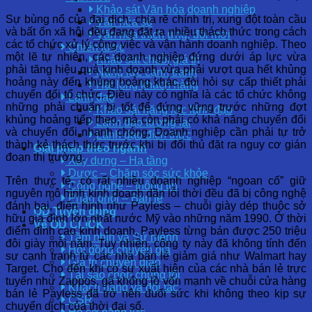
Khảo sát Văn hóa doanh nghiệp
Sự bùng nổ của đại dịch, chia rẽ chính trị, xung đột toàn cầu
Văn hóa số
và bất ổn xã hội đều đang đặt ra nhiều thách thức trong cách
Văn hóa thích ứng, đổi mới
các tổ chức xử lý công việc và vận hành doanh nghiệp. Theo
Chiến lược
một lẽ tự nhiên, các doanh nghiệp đứng dưới áp lực vừa
Khảo sát chuỗi giá trị
phải tăng hiệu quả kinh doanh vừa phải vượt qua hết khủng
Năng lực cạnh tranh
hoảng này đến khủng hoảng khác, đòi hỏi sự cấp thiết phải
Hài lòng khách hàng
chuyển đổi tổ chức. Điều này có nghĩa là các tổ chức không
Lãnh đạo
những phải chuẩn bị tốt để đứng vững trước những đợt
Khảo sát năng lực lãnh đạo
khủng hoảng tiếp theo, mà còn phải có khả năng chuyển đổi
Lãnh đạo tương lai
và chuyển đổi nhanh chóng. Doanh nghiệp cần phải tự trở
Lãnh đạo đích thực
thành kẻ thách thức trước khi bị đối thủ đặt ra nguy cơ gián
Giải pháp theo ngành
đoạn thị trường.
Xây dựng – Hạ tầng
Dược – Chăm sóc sức khỏe
Trên thực tế, có rất nhiều doanh nghiệp “ngoan cố” giữ
Công nghệ – thông tin
nguyên mô hình kinh doanh dần lỗi thời đều đã bị công nghệ
Phân phối – Bán lẻ
đánh bại, điển hình như Payless – chuỗi giày dép thuộc sở
OD Tuyển dụng
hữu gia đình lớn nhất nước Mỹ vào những năm 1990. Ở thời
Về OD CLICK
điểm đỉnh cao kinh doanh, Payless từng bán được 250 triệu
Tầm nhìn và Sứ mệnh
đôi giày mỗi năm. Tuy nhiên, công ty này đã không tính đến
Hội đồng chuyên gia
sự cạnh tranh từ các nhà bán lẻ giảm giá như Walmart hay
Giá trị chuyển giao
Target. Cho đến khi có sự xuất hiện của các nhà bán lẻ trực
Tại sao chọn chúng tôi
tuyến như Zappos, gã khổng lồ vốn mạnh về chuỗi cửa hàng
Khách hàng và đối tác
bán lẻ Payless đã trở nên đuối sức khi không theo kịp sự
CSR
chuyển dịch của thời đại số.