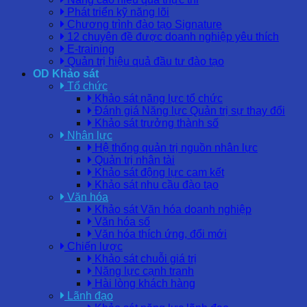
Phát triển kỹ năng lõi
Chương trình đào tạo Signature
12 chuyên đề được doanh nghiệp yêu thích
E-training
Quản trị hiệu quả đầu tư đào tạo
OD Khảo sát
Tổ chức
Khảo sát năng lực tổ chức
Đánh giá Năng lực Quản trị sự thay đổi
Khảo sát trưởng thành số
Nhân lực
Hệ thống quản trị nguồn nhân lực
Quản trị nhân tài
Khảo sát động lực cam kết
Khảo sát nhu cầu đào tạo
Văn hóa
Khảo sát Văn hóa doanh nghiệp
Văn hóa số
Văn hóa thích ứng, đổi mới
Chiến lược
Khảo sát chuỗi giá trị
Năng lực cạnh tranh
Hài lòng khách hàng
Lãnh đạo