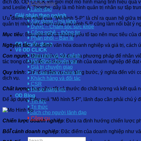
đích đó. OD CLICK xin giới một mô hình mang tính hiệu quả và
Chiến lược
and Leslie A. Toombs, đây là mô hình quản trị nhân sự tập tr
Lãnh đạo
Giải pháp theo ngành
Ưu điểm lớn nhất của “Mô hình 5-P” là chỉ ra quan hệ giữa tri
Xây dựng – Hạ tầng
quản trị nhân lực. Hơn nữa, mô hình 5-P cũng làm nổi bật ý ng
Dược – Chăm sóc sức khỏe
Công nghệ – thông tin
Mục tiêu
: Bao gồm tất cả những yếu tố tạo nên mục tiêu của d
Phân phối – Bán lẻ
OD Tuyển dụng
Nguyên tắc
: Xác định văn hóa doanh nghiệp và giá trị, cách
Về OD CLICK
Tầm nhìn và Sứ mệnh
Con người
: Định hướng và đưa ra phương pháp để nhân viên
Hội đồng chuyên gia
tác trong công việc và theo quy trình của doanh nghiệp để đạt 
Giá trị chuyển giao
Quy trình
: Chỉ rõ nhiệm vụ của từng bước, ý nghĩa đến với 
Tại sao chọn chúng tôi
dịch vụ.
Khách hàng và đối tác
CSR
Chất lượng
: bao gồm tất cả thước đo chất lượng và kết quả 
Hồ sơ năng lực
OD Blog
Để áp dụng hiệu quả “Mô hình 5-P”, lãnh đạo cần phải chú ý đ
Tin tức
Tri thức
Sách cho người lãnh đạo
Công cụ
Chiến lược doanh nghiệp
: Đưa ra định hướng chiến lược ph
Bối cảnh doanh nghiệp
: Đặc điểm của doanh nghiệp như vă