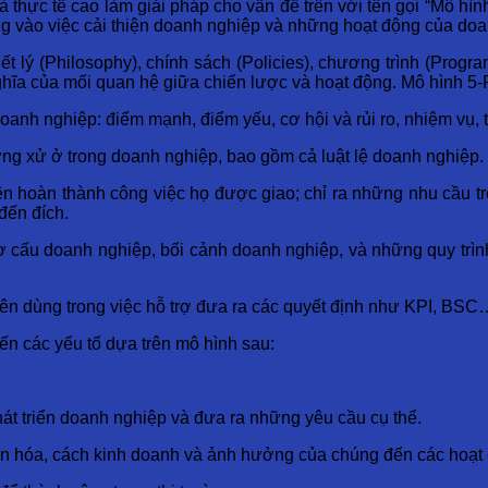
 thực tế cao làm giải pháp cho vấn đề trên với tên gọi “Mô hình
ung vào việc cải thiện doanh nghiệp và những hoạt động của do
ết lý (Philosophy), chính sách (Policies), chương trình (Progr
hĩa của mối quan hệ giữa chiến lược và hoạt động. Mô hình 5-P 
oanh nghiệp: điểm mạnh, điểm yếu, cơ hội và rủi ro, nhiệm vụ, 
 ứng xử ở trong doanh nghiệp, bao gồm cả luật lệ doanh nghiệp.
 hoàn thành công việc họ được giao; chỉ ra những nhu cầu tro
đến đích.
cơ cấu doanh nghiệp, bối cảnh doanh nghiệp, và những quy trì
nên dùng trong việc hỗ trợ đưa ra các quyết định như KPI, BSC
ến các yếu tố dựa trên mô hình sau:
át triển doanh nghiệp và đưa ra những yêu cầu cụ thể.
n hóa, cách kinh doanh và ảnh hưởng của chúng đến các hoạt