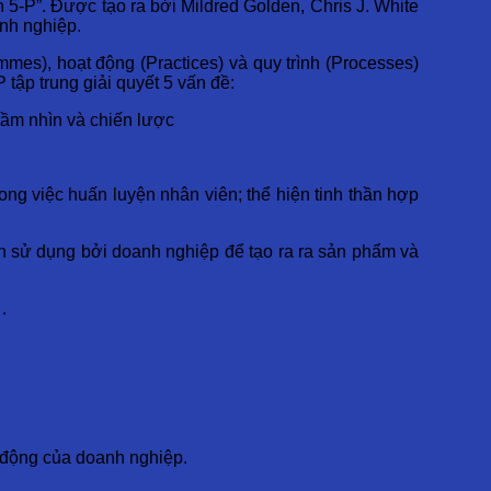
 5-P”. Được tạo ra bởi Mildred Golden, Chris J. White
anh nghiệp.
ammes), hoạt động (Practices) và quy trình (Processes)
tập trung giải quyết 5 vấn đề:
tầm nhìn và chiến lược
ng việc huấn luyện nhân viên; thể hiện tinh thần hợp
nh sử dụng bởi doanh nghiệp để tạo ra ra sản phẩm và
…
 động của doanh nghiệp.