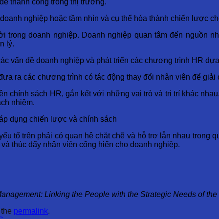
để thành công trong thị trường.
 doanh nghiệp hoặc tầm nhìn và cụ thể hóa thành chiến lược c
ời trong doanh nghiệp. Doanh nghiệp quan tâm đến nguồn nhâ
 lý.
ác vấn đề doanh nghiệp và phát triển các chương trình HR dựa 
đưa ra các chương trình có tác động thay đổi nhân viên để giả
iện chính sách HR, gắn kết với những vai trò và trị trí khác nh
ách nhiệm.
 áp dụng chiến lược và chính sách
ếu tố trên phải có quan hệ chặt chẽ và hỗ trợ lẫn nhau trong 
ức và thúc đẩy nhân viên cống hiến cho doanh nghiệp.
ement: Linking the People with the Strategic Needs of the
 the
permalink
.