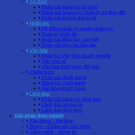
Tổ chức
Khảo sát năng lực tổ chức
Đánh giá Năng lực Quản trị sự thay đổi
Khảo sát trưởng thành số
Nhân lực
Hệ thống quản trị nguồn nhân lực
Quản trị nhân tài
Khảo sát động lực cam kết
Khảo sát nhu cầu đào tạo
Văn hóa
Khảo sát Văn hóa doanh nghiệp
Văn hóa số
Văn hóa thích ứng, đổi mới
Chiến lược
Khảo sát chuỗi giá trị
Năng lực cạnh tranh
Hài lòng khách hàng
Lãnh đạo
Khảo sát năng lực lãnh đạo
Lãnh đạo tương lai
Lãnh đạo đích thực
Giải pháp theo ngành
Xây dựng – Hạ tầng
Dược – Chăm sóc sức khỏe
Công nghệ – thông tin