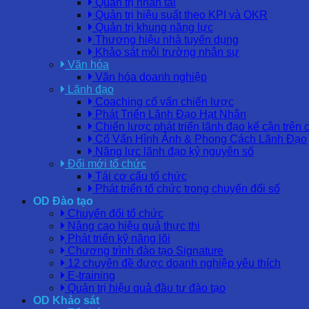
Quản trị nhân tài
Quản trị hiệu suất theo KPI và OKR
Quản trị khung năng lực
Thương hiệu nhà tuyển dụng
Khảo sát môi trường nhân sự
Văn hóa
Văn hóa doanh nghiệp
Lãnh đạo
Coaching cố vấn chiến lược
Phát Triển Lãnh Đạo Hạt Nhân
Chiến lược phát triển lãnh đạo kế cận trên 
Cố Vấn Hình Ảnh & Phong Cách Lãnh Đạo
Năng lực lãnh đạo kỷ nguyên số
Đổi mới tổ chức
Tái cơ cấu tổ chức
Phát triển tổ chức trong chuyển đổi số
OD Đào tạo
Chuyển đổi tổ chức
Nâng cao hiệu quả thực thi
Phát triển kỹ năng lõi
Chương trình đào tạo Signature
12 chuyên đề được doanh nghiệp yêu thích
E-training
Quản trị hiệu quả đầu tư đào tạo
OD Khảo sát