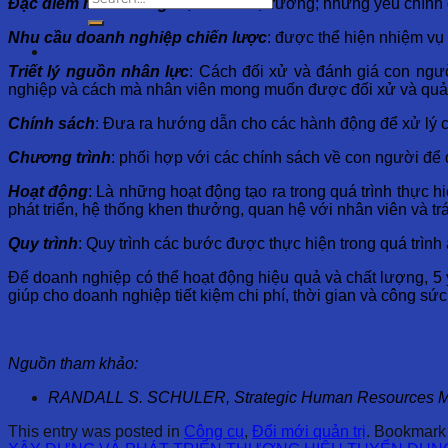
Đặc điểm môi trường
: đặc điểm thị trường; những yếu chính 
Nhu cầu doanh nghiệp chiến lược
: được thể hiện nhiệm vụ
Triết lý nguồn nhân lực
: Cách đối xử và đánh giá con ngư
nghiệp và cách mà nhân viên mong muốn được đối xử và quản
Chính sách
: Đưa ra hướng dẫn cho các hành động để xử lý c
Chương trình
: phối hợp với các chính sách về con người để 
Hoạt động
: Là những hoạt động tạo ra trong quá trình thực h
phát triển, hệ thống khen thưởng, quan hệ với nhân viên và tr
Quy trình
: Quy trình các bước được thực hiện trong quá trình
Để doanh nghiệp có thể hoạt động hiệu quả và chất lượng, 5 y
giúp cho doanh nghiệp tiết kiệm chi phí, thời gian và công s
Nguồn tham khảo:
RANDALL S. SCHULER, Strategic Human Resources Manag
This entry was posted in
Công cụ
,
Đổi mới quản trị
. Bookmark