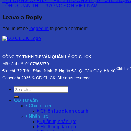
XÂY DỰNG VÀ PHÁT TRIỂN THƯƠNG HIỆU TUYỂN DỤN
TỔNG QUAN THỊ TRƯỜNG SƠN VIỆT NAM
Leave a Reply
You must be
logged in
to post a comment.
CÔNG TY TNHH TƯ VẤN QUẢN LÝ OD CLICK
Mã số thuế: 0107968379
Chính s
Địa chỉ: 72 Trần Đăng Ninh, P. Nghĩa Đô, Q. Cầu Giấy, Hà Nội
Copyright 2026 © OD CLICK. All rights reserved.
OD Tư vấn
Chiến lược
Chiến lược kinh doanh
Nhân lực
Quản trị nhân lực
Hệ thống đãi ngộ