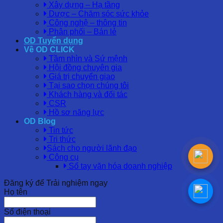
Xây dựng – Hạ tầng
Dược – Chăm sóc sức khỏe
Công nghệ – thông tin
Phân phối – Bán lẻ
OD Tuyển dụng
Về OD CLICK
Tầm nhìn và Sứ mệnh
Hội đồng chuyên gia
Giá trị chuyển giao
Tại sao chọn chúng tôi
Khách hàng và đối tác
CSR
Hồ sơ năng lực
OD Blog
Tin tức
Tri thức
Sách cho người lãnh đạo
Công cụ
Sổ tay văn hóa doanh nghiệp
Đăng ký để Trải nghiệm ngay
Họ tên
Số điện thoại