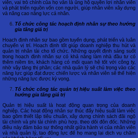
viên, vai trò chính của họ vẫn là ủng hộ quyền lợi nhân viên
và phát triển nguồn vốn con người, giúp nhân viên xây dựng
và nâng cao năng lực cá nhân.
Tổ chức công tác hoạch định nhân sự theo hướng
gia tăng giá trị
Hoạch định nhân sự bao gồm tuyển dụng, phát triển và luân
chuyển vị trí. Hoạch định tốt giúp doanh nghiệp thu hút và
quản trị nhân tài cho tổ chức. Những quyết định sáng suốt
trong hoạch định nhân sự có khả năng làm nhà đầu tư có
thêm niềm tin, khách hàng có mối quan hệ tốt với công ty,
nhờ vậy tăng thị phần; các nhà quản lý sẽ chú trọng vào các
năng lực giúp đạt được chiến lược và nhân viên sẽ thể hiện
những năng lực được kỳ vọng.
Tổ chức công tác quản trị hiệu suất làm việc theo
hướng gia tăng giá trị
Quản trị hiệu suất là hoạt động quan trọng của doanh
nghiệp. Các hoạt động nhân sự thúc đẩy hiệu suất làm việc
bao gồm thiết lập tiêu chuẩn, xây dựng chính sách đãi ngộ
tài chính và phi tài chính phù hợp, theo dõi đôn đốc. Những
điều này đảm bảo sự thống nhất giữa hành vi của nhân viên
và nhà quản lý, tạo động lực để họ mang lại dịch vụ chăm