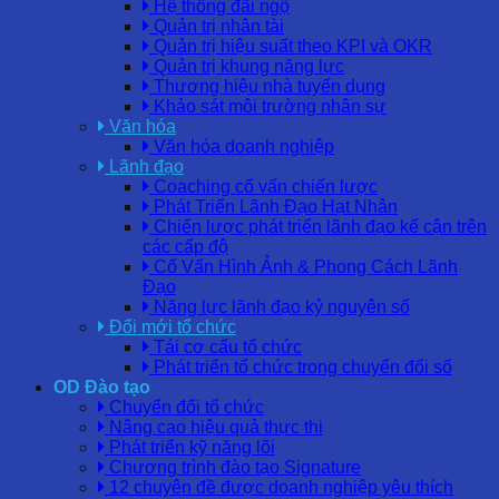
Hệ thống đãi ngộ
Quản trị nhân tài
Quản trị hiệu suất theo KPI và OKR
Quản trị khung năng lực
Thương hiệu nhà tuyển dụng
Khảo sát môi trường nhân sự
Văn hóa
Văn hóa doanh nghiệp
Lãnh đạo
Coaching cố vấn chiến lược
Phát Triển Lãnh Đạo Hạt Nhân
Chiến lược phát triển lãnh đạo kế cận trên
các cấp độ
Cố Vấn Hình Ảnh & Phong Cách Lãnh
Đạo
Năng lực lãnh đạo kỷ nguyên số
Đổi mới tổ chức
Tái cơ cấu tổ chức
Phát triển tổ chức trong chuyển đổi số
OD Đào tạo
Chuyển đổi tổ chức
Nâng cao hiệu quả thực thi
Phát triển kỹ năng lõi
Chương trình đào tạo Signature
12 chuyên đề được doanh nghiệp yêu thích