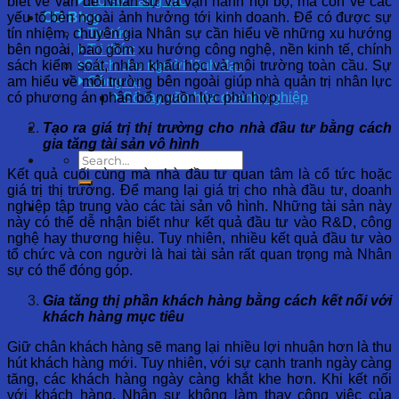
Hồ sơ năng lực
biết về vấn đề Nhân sự và vận hành nội bộ, mà còn về các
yếu tố bên ngoài ảnh hưởng tới kinh doanh. Để có được sự
OD Blog
tín nhiệm, chuyên gia Nhân sự cần hiểu về những xu hướng
Tin tức
bên ngoài, bao gồm xu hướng công nghệ, nền kinh tế, chính
Tri thức
sách kiểm soát, nhân khẩu học và môi trường toàn cầu. Sự
Sách cho người lãnh đạo
am hiểu về môi trường bên ngoài giúp nhà quản trị nhân lực
Công cụ
có phương án phân bổ nguồn lực phù hợp.
Sổ tay văn hóa doanh nghiệp
Tạo ra giá trị thị trường cho nhà đầu tư bằng cách
gia tăng tài sản vô hình
Kết quả cuối cùng mà nhà đầu tư quan tâm là cổ tức hoặc
giá trị thị trường. Để mang lại giá trị cho nhà đầu tư, doanh
nghiệp tập trung vào các tài sản vô hình. Những tài sản này
này có thể dễ nhận biết như kết quả đầu tư vào R&D, công
nghệ hay thương hiệu. Tuy nhiên, nhiều kết quả đầu tư vào
tổ chức và con người là hai tài sản rất quan trọng mà Nhân
sự có thể đóng góp.
Gia tăng thị phần khách hàng bằng cách kết nối với
khách hàng mục tiêu
Giữ chân khách hàng sẽ mang lại nhiều lợi nhuận hơn là thu
hút khách hàng mới. Tuy nhiên, với sự cạnh tranh ngày càng
tăng, các khách hàng ngày càng khắt khe hơn. Khi kết nối
với khách hàng, Nhân sự không làm thay công việc của