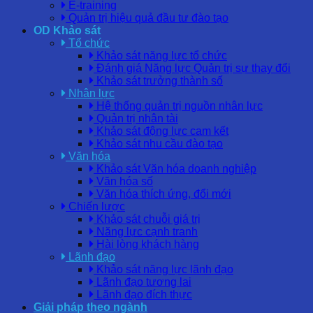
E-training
Quản trị hiệu quả đầu tư đào tạo
OD Khảo sát
Tổ chức
Khảo sát năng lực tổ chức
Đánh giá Năng lực Quản trị sự thay đổi
Khảo sát trưởng thành số
Nhân lực
Hệ thống quản trị nguồn nhân lực
Quản trị nhân tài
Khảo sát động lực cam kết
Khảo sát nhu cầu đào tạo
Văn hóa
Khảo sát Văn hóa doanh nghiệp
Văn hóa số
Văn hóa thích ứng, đổi mới
Chiến lược
Khảo sát chuỗi giá trị
Năng lực cạnh tranh
Hài lòng khách hàng
Lãnh đạo
Khảo sát năng lực lãnh đạo
Lãnh đạo tương lai
Lãnh đạo đích thực
Giải pháp theo ngành