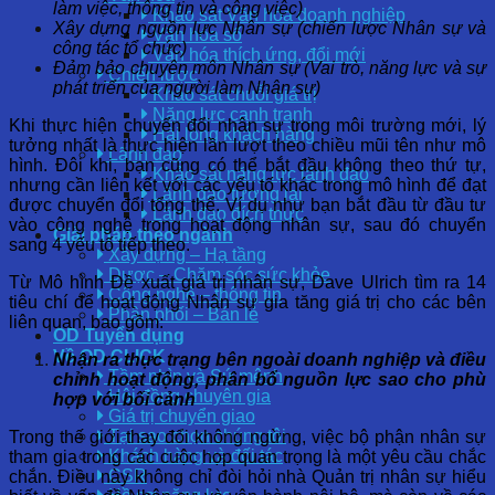
làm việc, thông tin và công việc)
Khảo sát Văn hóa doanh nghiệp
Xây dựng nguồn lực Nhân sự (chiến lược Nhân sự và
Văn hóa số
công tác tổ chức)
Văn hóa thích ứng, đổi mới
Đảm bảo chuyên môn Nhân sự (Vai trò, năng lực và sự
Chiến lược
phát triển của người làm Nhân sự)
Khảo sát chuỗi giá trị
Năng lực cạnh tranh
Khi thực hiện chuyển đổi nhân sự trong môi trường mới, lý
Hài lòng khách hàng
tưởng nhất là thực hiện lần lượt theo chiều mũi tên như mô
Lãnh đạo
hình. Đôi khi, bạn cũng có thể bắt đầu không theo thứ tự,
Khảo sát năng lực lãnh đạo
nhưng cần liên kết với các yếu tố khác trong mô hình để đạt
Lãnh đạo tương lai
được chuyển đổi tổng thể. Ví dụ như bạn bắt đầu từ đầu tư
Lãnh đạo đích thực
vào công nghệ trong hoạt động nhân sự, sau đó chuyển
Giải pháp theo ngành
sang 4 yếu tố tiếp theo.
Xây dựng – Hạ tầng
Dược – Chăm sóc sức khỏe
Từ Mô hình Đề xuất giá trị nhân sự, Dave Ulrich tìm ra 14
Công nghệ – thông tin
tiêu chí để hoạt động Nhân sự gia tăng giá trị cho các bên
Phân phối – Bán lẻ
liên quan, bao gồm:
OD Tuyển dụng
Về OD CLICK
Nhận ra thực trạng bên ngoài doanh nghiệp và điều
Tầm nhìn và Sứ mệnh
chỉnh hoạt động, phân bổ nguồn lực sao cho phù
Hội đồng chuyên gia
hợp với bối cảnh
Giá trị chuyển giao
Tại sao chọn chúng tôi
Trong thế giới thay đổi không ngừng, việc bộ phận nhân sự
Khách hàng và đối tác
tham gia trong các cuộc họp quan trọng là một yêu cầu chắc
CSR
chắn. Điều này không chỉ đòi hỏi nhà Quản trị nhân sự hiểu