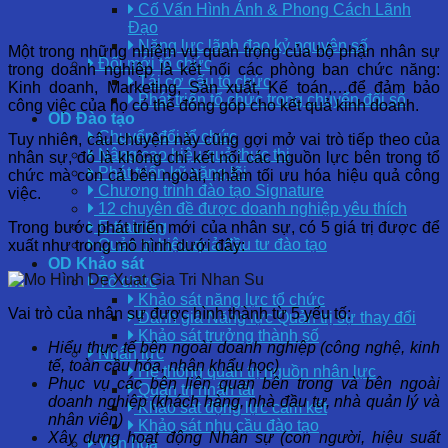
Cố Vấn Hình Ảnh & Phong Cách Lãnh
Đạo
Năng lực lãnh đạo kỷ nguyên số
Một trong những nhiệm vụ quan trọng của bộ phận nhân sự
Đổi mới tổ chức
trong doanh nghiệp là kết nối các phòng ban chức năng:
Tái cơ cấu tổ chức
Kinh doanh, Marketing, Sản xuất, Kế toán,…để đảm bảo
Phát triển tổ chức trong chuyển đổi số
công việc của họ có thể đóng góp cho kết quả kinh doanh.
OD Đào tạo
Chuyển đổi tổ chức
Tuy nhiên, câu chuyện này cũng gợi mở vai trò tiếp theo của
Nâng cao hiệu quả thực thi
nhân sự, đó là không chỉ kết nối các nguồn lực bên trong tổ
Phát triển kỹ năng lõi
chức mà còn cả bên ngoài, nhằm tối ưu hóa hiệu quả công
Chương trình đào tạo Signature
việc.
12 chuyên đề được doanh nghiệp yêu thích
E-training
Trong bước phát triển mới của nhân sự, có 5 giá trị được để
Quản trị hiệu quả đầu tư đào tạo
xuất như trong mô hình dưới đây:
OD Khảo sát
Tổ chức
Khảo sát năng lực tổ chức
Vai trò của nhân sự được hình thành từ 5 yếu tố:
Đánh giá Năng lực Quản trị sự thay đổi
Khảo sát trưởng thành số
Hiểu thực tế bên ngoài doanh nghiệp (công nghệ, kinh
Nhân lực
tế, toàn cầu hóa, nhân khẩu học)
Hệ thống quản trị nguồn nhân lực
Phục vụ các bên liên quan bên trong và bên ngoài
Quản trị nhân tài
doanh nghiệp (khách hàng, nhà đầu tư, nhà quản lý và
Khảo sát động lực cam kết
nhân viên)
Khảo sát nhu cầu đào tạo
Xây dựng hoạt động Nhân sự (con người, hiệu suất
Văn hóa