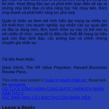
trò mới. Hoạt động đào tạo và phát triển toàn diện sẽ tạo ra
những nhà lãnh đạo có khả năng học hỏi nhạy bén, thích
ứng nhanh và phát triển năng lực phù hợp.
Quản trị nhân sự theo mô hình hiện đại mang lại nhiều lợi
ích thiết thực cho doanh nghiệp, tuy nhiên cần sự quan tâm
và đầu tư đúng mức. Bức tranh nhân sự này có thể mới lạ
với nhiều tổ chức, song đó là điều cần thiết để mang lại hiệu
quả cho Ban lãnh đạo, các phòng ban và chính những
chuyên gia nhân sự.
Tài liệu tham khảo:
Dave Ulrich, The HR Value Propotion, Harvard Bussiness
Review Press.
This entry was posted in
Quản trị nguồn nhân lực
. Bookmark
the
permalink
.
OD CLICK ĐỒNG HÀNH CÙNG DƯỢC PHẨM ÍCH NHÂN
NĂM THỨ 2
XÁC ĐỊNH NHU CẦU ĐÀO TẠO CỦA NHÂN VIÊN
Leave a Reply