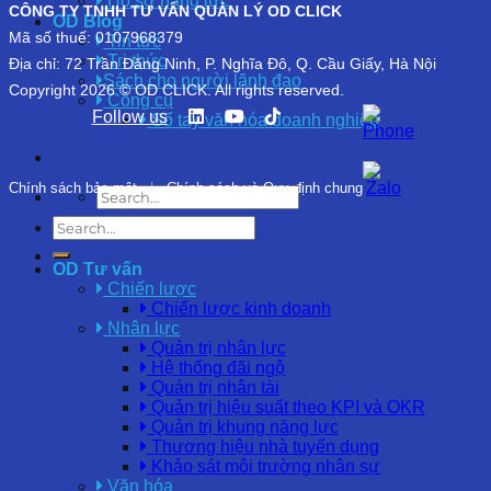
Hồ sơ năng lực
CÔNG TY TNHH TƯ VẤN QUẢN LÝ OD CLICK
OD Blog
Mã số thuế: 0107968379
Tin tức
Tri thức
Địa chỉ: 72 Trần Đăng Ninh, P. Nghĩa Đô, Q. Cầu Giấy, Hà Nội
Sách cho người lãnh đạo
Copyright 2026 © OD CLICK. All rights reserved.
Công cụ
Follow us
Sổ tay văn hóa doanh nghiệp
Chính sách bảo mật
|
Chính sách và Quy định chung
OD Tư vấn
Chiến lược
Chiến lược kinh doanh
Nhân lực
Quản trị nhân lực
Hệ thống đãi ngộ
Quản trị nhân tài
Quản trị hiệu suất theo KPI và OKR
Quản trị khung năng lực
Thương hiệu nhà tuyển dụng
Khảo sát môi trường nhân sự
Văn hóa