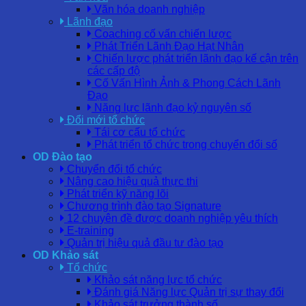
Văn hóa doanh nghiệp
Lãnh đạo
Coaching cố vấn chiến lược
Phát Triển Lãnh Đạo Hạt Nhân
Chiến lược phát triển lãnh đạo kế cận trên
các cấp độ
Cố Vấn Hình Ảnh & Phong Cách Lãnh
Đạo
Năng lực lãnh đạo kỷ nguyên số
Đổi mới tổ chức
Tái cơ cấu tổ chức
Phát triển tổ chức trong chuyển đổi số
OD Đào tạo
Chuyển đổi tổ chức
Nâng cao hiệu quả thực thi
Phát triển kỹ năng lõi
Chương trình đào tạo Signature
12 chuyên đề được doanh nghiệp yêu thích
E-training
Quản trị hiệu quả đầu tư đào tạo
OD Khảo sát
Tổ chức
Khảo sát năng lực tổ chức
Đánh giá Năng lực Quản trị sự thay đổi
Khảo sát trưởng thành số