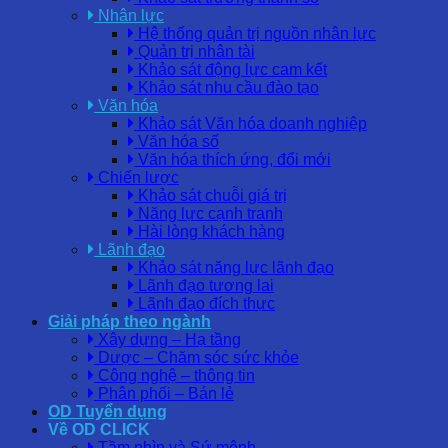
Nhân lực
Hệ thống quản trị nguồn nhân lực
Quản trị nhân tài
Khảo sát động lực cam kết
Khảo sát nhu cầu đào tạo
Văn hóa
Khảo sát Văn hóa doanh nghiệp
Văn hóa số
Văn hóa thích ứng, đổi mới
Chiến lược
Khảo sát chuỗi giá trị
Năng lực cạnh tranh
Hài lòng khách hàng
Lãnh đạo
Khảo sát năng lực lãnh đạo
Lãnh đạo tương lai
Lãnh đạo đích thực
Giải pháp theo ngành
Xây dựng – Hạ tầng
Dược – Chăm sóc sức khỏe
Công nghệ – thông tin
Phân phối – Bán lẻ
OD Tuyển dụng
Về OD CLICK
Tầm nhìn và Sứ mệnh