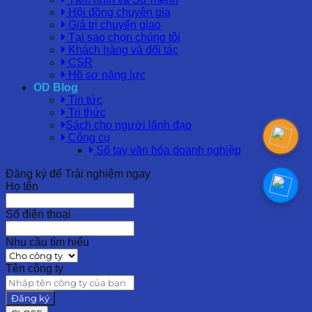
Hội đồng chuyên gia
Giá trị chuyển giao
Tại sao chọn chúng tôi
Khách hàng và đối tác
CSR
Hồ sơ năng lực
OD Blog
Tin tức
Tri thức
Sách cho người lãnh đạo
Công cụ
Sổ tay văn hóa doanh nghiệp
Đăng ký để Trải nghiệm ngay
Họ tên
Số điện thoại
Nhu cầu tìm hiểu
Tên công ty
Đăng ký