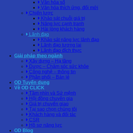
Văn hóa số
Văn hóa thích ứng, đổi mới
Chiến lược
Khảo sát chuỗi giá trị
Năng lực cạnh tranh
Hài lòng khách hàng
Lãnh đạo
Khảo sát năng lực lãnh đạo
Lãnh đạo tương lai
Lãnh đạo đích thực
Giải pháp theo ngành
Xây dựng – Hạ tầng
Dược – Chăm sóc sức khỏe
Công nghệ – thông tin
Phân phối – Bán lẻ
OD Tuyển dụng
Về OD CLICK
Tầm nhìn và Sứ mệnh
Hội đồng chuyên gia
Giá trị chuyển giao
Tại sao chọn chúng tôi
Khách hàng và đối tác
CSR
Hồ sơ năng lực
OD Blog