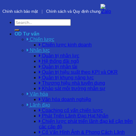
Chính sách bảo mật
|
Chính sách và Quy định chung
OD Tư vấn
Chiến lược
Chiến lược kinh doanh
Nhân lực
Quản trị nhân lực
Hệ thống đãi ngộ
Quản trị nhân tài
Quản trị hiệu suất theo KPI và OKR
Quản trị khung năng lực
Thương hiệu nhà tuyển dụng
Khảo sát môi trường nhân sự
Văn hóa
Văn hóa doanh nghiệp
Lãnh đạo
Coaching cố vấn chiến lược
Phát Triển Lãnh Đạo Hạt Nhân
Chiến lược phát triển lãnh đạo kế cận trên
các cấp độ
Cố Vấn Hình Ảnh & Phong Cách Lãnh