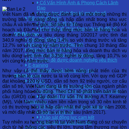
Cố Vấn Hình Ảnh & Phong Cách Lãnh
Đạo
Năng lực lãnh đạo kỷ nguyên số
Việt Nam đã và đang được đánh giá là một trong những thị
Đổi mới tổ chức
trường bán lẻ năng động và hấp dẫn nhất trong khu vực
Tái cơ cấu tổ chức
châu Á và trên thế giới. Số liệu từ Tổng cục Thống kê (Bộ Kế
Phát triển tổ chức trong chuyển đổi số
hoạch và Đầu tư) cho thấy, tổng mức bán lẻ hàng hóa và
OD Đào tạo
doanh thu dịch vụ tiêu dùng tháng 10/2017 ước tính đạt
Chuyển đổi tổ chức
340,9 nghìn tỷ đồng, tăng 1,4% so với tháng trước và tăng
Nâng cao hiệu quả thực thi
12,7% so với cùng kỳ năm trước. Tính chung 10 tháng đầu
Phát triển kỹ năng lõi
năm 2017, tổng mức bán lẻ hàng hóa và doanh thu dịch vụ
Chương trình đào tạo Signature
tiêu dùng ước tính đạt 3.258 nghìn tỷ đồng, tăng 10,7% so
12 chuyên đề được doanh nghiệp yêu thích
với cùng kỳ năm trước.
E-training
Quản trị hiệu quả đầu tư đào tạo
Như vậy có thể thấy được tiềm năng phát triển của thị
trường bán lẻ của nước ta là vô cùng lớn. Với quy mô GDP
OD Khảo sát
đạt khoảng 220 tỷ USD, dân số hơn 92 triệu người, cơ cấu
Tổ chức
dân số trẻ, Việt Nam đang là thị trường lớn của ngành phân
Khảo sát năng lực tổ chức
phối hàng hóa tiêu dùng. Theo Chỉ số phát triển bán lẻ toàn
Đánh giá Năng lực Quản trị sự thay đổi
cầu (GRDI) của Tập đoàn Tư vấn Thị trường A.T Kearney
Khảo sát trưởng thành số
(Mỹ), Việt Nam nhiều năm liền nằm trong số 30 nền kinh tế
Nhân lực
có thị trường bán lẻ hấp dẫn nhất thế giới kể từ năm 2008,
Hệ thống quản trị nguồn nhân lực
và mới đây nhất đã trở lại vị trí thứ sáu (năm 2017).
Quản trị nhân tài
Khảo sát động lực cam kết
Tuy nhiên xu hướng bán lẻ tại Việt Nam đang có sự chuyển
Khảo sát nhu cầu đào tạo
dịch từ hệ thống các siêu thị lớn, trung tâm thương mại lớn
Văn hóa