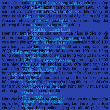
sang các chuỗi siêu thị nhỏ, cửa hàng tiện lợi hoặc mua sắm
Khảo sát Văn hóa doanh nghiệp
online như cách mà Amazon “ thống trị” từ năm 1995, khi mà
Văn hóa số
internet vừa mới xuất hiện và cho đến thời điểm bùng nổ
Văn hóa thích ứng, đổi mới
công nghệ thông tin vào vài năm trở lại đây. Sự ra đời của
Chiến lược
Amazon như một bước ngoặt, đánh dấu việc thay đổi
Khảo sát chuỗi giá trị
phương thức mua hàng của người tiêu dùng.
Năng lực cạnh tranh
Hài lòng khách hàng
Hiện nay tâm lý chung của người mua hàng là tiện lợi và
Lãnh đạo
nhanh chóng. Chính vì vậy mà ngày càng có nhiều chuỗi
Khảo sát năng lực lãnh đạo
cửa hàng tiện lợi ra đời. Tính đến nay, FamilyMart đã có 100
Lãnh đạo tương lai
cửa hàng và dự kiến sẽ có hơn 800 cửa hàng vào năm
Lãnh đạo đích thực
2020. 7-Eleven của Nhật lên kế hoạch mở 100 cửa hàng
Giải pháp theo ngành
trong vòng 3 năm và 1.000 cửa hàng trong vòng 10 năm. Với
Xây dựng – Hạ tầng
Vinmart+, hệ thống này dự kiến sẽ nâng con số gần 1.000
Dược – Chăm sóc sức khỏe
cửa hàng năm 2016 lên khoảng 2.500 cửa hàng tính đến
Công nghệ – thông tin
cuối năm 2017. Đặc biệt có thể thấy hiện nay chuỗi cửa
Phân phối – Bán lẻ
hàng thực phẩm sạch, nhập khẩu phát triển vô cùng mạnh
OD Tuyển dụng
mẽ, đặc biệt về thực phẩm tươi sống có thể kể tên như cá
Về OD CLICK
hồi, bò úc…. Sự ra đời của các cửa hàng tiện lợi, chuỗi cửa
Tầm nhìn và Sứ mệnh
hàng thực phẩm tươi sống đã đánh trúng tâm lý mua hàng
Hội đồng chuyên gia
nhanh gọn, tiện lợi của người dân.
Giá trị chuyển giao
Tại sao chọn chúng tôi
Như vậy có thể thấy với sự thay đổi thói quen mua hàng của
Khách hàng và đối tác
người tiêu dùng từ offline ở các trung tâm thương mại lớn
CSR
chuyển sang mua hàng online, cộng với tốc độ phát triển