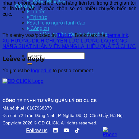
Hồ sơ năng lực
nhanh chóng của chuỗi cửa hàng tiện lợi, trong thời gian tới
OD Blog
thị trường bán lẻ chắc chắn sẽ có nhiều chuyển biến tích
Tin tức
cực.
Tri thức
Sách cho người lãnh đạo
Công cụ
Sổ tay văn hóa doanh nghiệp
This entry was posted in
Tin tức
. Bookmark the
permalink
.
XU HƯỚNG DỊCH CHUYỂN LỰC LƯỢNG LAO ĐỘNG
NĂNG SUẤT NHÂN VIÊN MANG LẠI HIỆU QUẢ TỔ CHỨC
Leave a Reply
You must be
logged in
to post a comment.
CÔNG TY TNHH TƯ VẤN QUẢN LÝ OD CLICK
Mã số thuế: 0107968379
Địa chỉ: 72 Trần Đăng Ninh, P. Nghĩa Đô, Q. Cầu Giấy, Hà Nội
Copyright 2026 © OD CLICK. All rights reserved.
Follow us