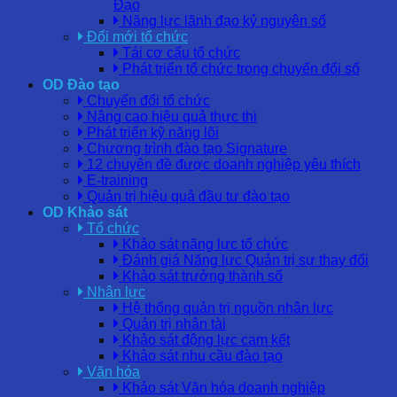
Đạo
Năng lực lãnh đạo kỷ nguyên số
Đổi mới tổ chức
Tái cơ cấu tổ chức
Phát triển tổ chức trong chuyển đổi số
OD Đào tạo
Chuyển đổi tổ chức
Nâng cao hiệu quả thực thi
Phát triển kỹ năng lõi
Chương trình đào tạo Signature
12 chuyên đề được doanh nghiệp yêu thích
E-training
Quản trị hiệu quả đầu tư đào tạo
OD Khảo sát
Tổ chức
Khảo sát năng lực tổ chức
Đánh giá Năng lực Quản trị sự thay đổi
Khảo sát trưởng thành số
Nhân lực
Hệ thống quản trị nguồn nhân lực
Quản trị nhân tài
Khảo sát động lực cam kết
Khảo sát nhu cầu đào tạo
Văn hóa
Khảo sát Văn hóa doanh nghiệp