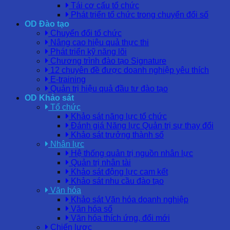
Tái cơ cấu tổ chức
Phát triển tổ chức trong chuyển đổi số
OD Đào tạo
Chuyển đổi tổ chức
Nâng cao hiệu quả thực thi
Phát triển kỹ năng lõi
Chương trình đào tạo Signature
12 chuyên đề được doanh nghiệp yêu thích
E-training
Quản trị hiệu quả đầu tư đào tạo
OD Khảo sát
Tổ chức
Khảo sát năng lực tổ chức
Đánh giá Năng lực Quản trị sự thay đổi
Khảo sát trưởng thành số
Nhân lực
Hệ thống quản trị nguồn nhân lực
Quản trị nhân tài
Khảo sát động lực cam kết
Khảo sát nhu cầu đào tạo
Văn hóa
Khảo sát Văn hóa doanh nghiệp
Văn hóa số
Văn hóa thích ứng, đổi mới
Chiến lược