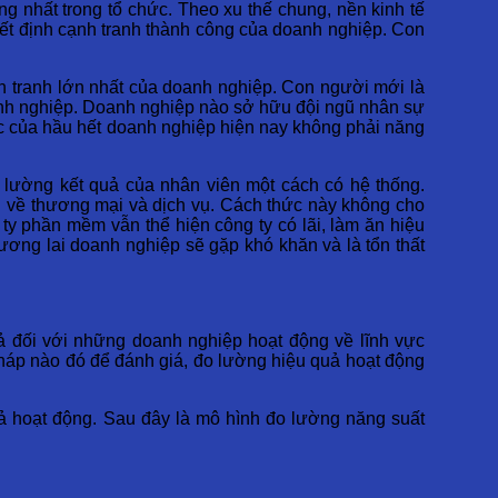
ong nhất trong tổ chức. Theo xu thế chung, nền kinh tế
yết định cạnh tranh thành công của doanh nghiệp. Con
nh tranh lớn nhất của doanh nghiệp. Con người mới là
anh nghiệp. Doanh nghiệp nào sở hữu đội ngũ nhân sự
thức của hầu hết doanh nghiệp hiện nay không phải năng
 lường kết quả của nhân viên một cách có hệ thống.
 về thương mại và dịch vụ. Cách thức này không cho
 ty phần mềm vẫn thể hiện công ty có lãi, làm ăn hiệu
ơng lai doanh nghiệp sẽ gặp khó khăn và là tổn thất
ả đối với những doanh nghiệp hoạt động về lĩnh vực
pháp nào đó để đánh giá, đo lường hiệu quả hoạt động
ả hoạt động. Sau đây là mô hình đo lường năng suất