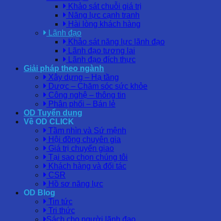
Khảo sát chuỗi giá trị
Năng lực cạnh tranh
Hài lòng khách hàng
Lãnh đạo
Khảo sát năng lực lãnh đạo
Lãnh đạo tương lai
Lãnh đạo đích thực
Giải pháp theo ngành
Xây dựng – Hạ tầng
Dược – Chăm sóc sức khỏe
Công nghệ – thông tin
Phân phối – Bán lẻ
OD Tuyển dụng
Về OD CLICK
Tầm nhìn và Sứ mệnh
Hội đồng chuyên gia
Giá trị chuyển giao
Tại sao chọn chúng tôi
Khách hàng và đối tác
CSR
Hồ sơ năng lực
OD Blog
Tin tức
Tri thức
Sách cho người lãnh đạo