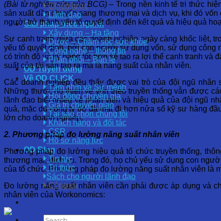
(Bài từ nghiên cứu của BCG)
– Trong nền kinh tế tri thức hiệ
Chiến lược
sản xuất dần chuyển sang thương mại và dịch vụ, khi đó vốn 
Lãnh đạo
người trở thành yếu tố quyết định đến kết quả và hiệu quả hoạ
Giải pháp theo ngành
Xây dựng – Hạ tầng
Sự cạnh tranh giữa các doanh nghiệp ngày càng khốc liệt, tr
Dược – Chăm sóc sức khỏe
yếu tố quyết định, bởi con người sử dụng vốn, sử dụng công
Công nghệ – thông tin
có trình độ và kỹ năng tốt hơn sẽ tạo ra lợi thế cạnh tranh v
Phân phối – Bán lẻ
suất của tài sản tạo ra mà là năng suất của nhân viên.
OD Tuyển dụng
Về OD CLICK
Các doanh nghiệp đều thấy được vai trò của đội ngũ nhân s
Tầm nhìn và Sứ mệnh
Những thước đo thiên về vốn theo truyền thống vẫn được cá
Hội đồng chuyên gia
lãnh đạo biết nhiều về nhân viên và hiệu quả của đội ngũ nh
Giá trị chuyển giao
quả, mặc dù công ty đó đã mất đi hơn nửa số kỹ sư hàng đầu
Tại sao chọn chúng tôi
lớn cho doanh nghiệp.
Khách hàng và đối tác
CSR
2. Phương pháp đo lường năng suất nhân viên
Hồ sơ năng lực
OD Blog
Phương pháp đo lường hiệu quả tổ chức truyền thống, thông
Tin tức
thương mại, dịch vụ. Trong đó, họ chủ yếu sử dụng con người
Tri thức
của tổ chức. Phương pháp đo lường năng suất nhân viên là mộ
Sách cho người lãnh đạo
Công cụ
Đo lường năng suất nhân viên cần phải được áp dụng và chi
nhân viên của Workonomics: