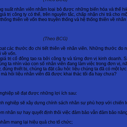
 suất nhân viên nhằm loại bỏ được những biến hóa và thể hiện
giá trị công ty có thể, trên nguyên tắc, chấp nhận chi trả cho 
thống thiên về vốn theo truyền thống và hệ thống thiên về nhân 
(Theo BCG)
oạt các thước đo chi tiết thiên về nhân viên. Những thước đo 
i về vốn.
giá trị cổ đông tạo ra bởi công ty và từng đơn vị kinh doanh. S
ng ta nhìn vào con số nhân viên đang làm việc trong đơn vị, năn
 đúng thiết bị, chúng ta đặt câu hỏi: liệu chúng ta đã có một 
a, mà hỏi liệu nhân viên đã được khai thác tối đa hay chưa?
ghiệp sẽ đạt được những lợi ích sau:
nh nghiệp sẽ xây dựng chính sách nhân sự phù hợp với chiến lư
êm nhân sự hay quyết định thôi việc đảm bảo vẫn đảm bảo năng
 nhằm mang lại hiệu quả cho tổ chức;