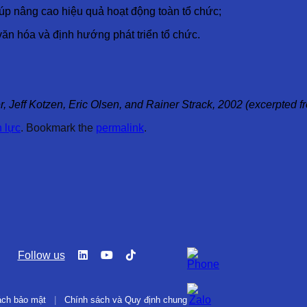
iúp nâng cao hiệu quả hoạt động toàn tổ chức;
 văn hóa và định hướng phát triển tổ chức.
r, Jeff Kotzen, Eric Olsen, and Rainer Strack, 2002 (excerpte
n lực
. Bookmark the
permalink
.
Follow us
ách bảo mật
|
Chính sách và Quy định chung