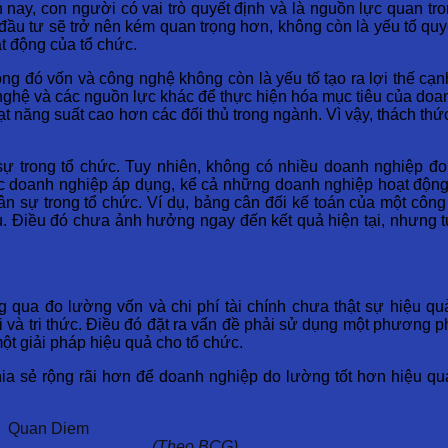
n nay, con người có vai trò quyết định và là nguồn lực quan tr
đầu tư sẽ trở nên kém quan trọng hơn, không còn là yếu tố qu
t động của tổ chức.
ong đó vốn và công nghệ không còn là yếu tố tạo ra lợi thế cạ
 nghệ và các nguồn lực khác để thực hiện hóa mục tiêu của do
à đạt năng suất cao hơn các đối thủ trong ngành. Vì vậy, thách 
ự trong tổ chức. Tuy nhiên, không có nhiều doanh nghiệp đo
c doanh nghiệp áp dụng, kể cả những doanh nghiệp hoạt động
ân sự trong tổ chức. Ví dụ, bảng cân đối kế toán của một công
. Điều đó chưa ảnh hưởng ngay đến kết quả hiện tại, nhưng tư
 qua đo lường vốn và chi phí tài chính chưa thật sự hiệu qu
 và tri thức. Điều đó đặt ra vấn đề phải sử dụng một phương 
t giải pháp hiệu quả cho tổ chức.
a sẻ rộng rãi hơn để doanh nghiệp do lường tốt hơn hiệu qu
(Theo BCG)