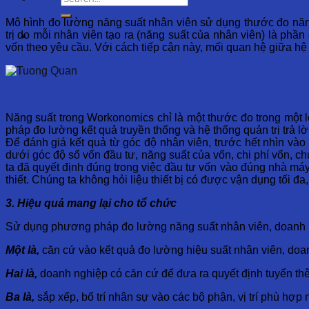
Mô hình đo lường năng suất nhân viên sử dụng thước đo năng
trị do mỗi nhân viên tạo ra (năng suất của nhân viên) là phần 
vốn theo yêu cầu. Với cách tiếp cận này, mối quan hệ giữa hệ 
Năng suất trong Workonomics chỉ là một thước đo trong một l
pháp đo lường kết quả truyền thống và hệ thống quản trị trả lờ
Để đánh giá kết quả từ góc độ nhân viên, trước hết nhìn vào 
dưới góc độ số vốn đầu tư, năng suất của vốn, chi phí vốn, chú
ta đã quyết định đúng trong việc đầu tư vốn vào đúng nhà máy,
thiết. Chúng ta không hỏi liệu thiết bị có được vận dụng tối đ
3. Hiệu quả mang lại cho tổ chức
Sử dụng phương pháp đo lường năng suất nhân viên, doanh n
Một là,
căn cứ vào kết quả đo lường hiệu suất nhân viên, doa
Hai là,
doanh nghiệp có căn cứ để đưa ra quyết định tuyển th
Ba là,
sắp xếp, bố trí nhân sự vào các bộ phận, vị trí phù hợp