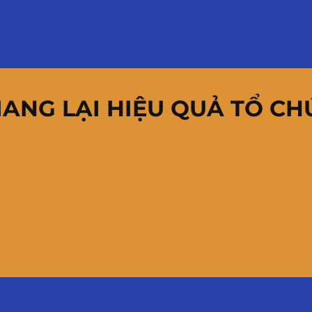
ANG LẠI HIỆU QUẢ TỔ CH