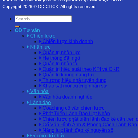
Copyright 2026 © OD CLICK. All rights reserved.
OD Tư vấn
Chiến lược
Chiến lược kinh doanh
Nhân lực
Quản trị nhân lực
Hệ thống đãi ngộ
Quản trị nhân tài
Quản trị hiệu suất theo KPI và OKR
Quản trị khung năng lực
Thương hiệu nhà tuyển dụng
Khảo sát môi trường nhân sự
Văn hóa
Văn hóa doanh nghiệp
Lãnh đạo
Coaching cố vấn chiến lược
Phát Triển Lãnh Đạo Hạt Nhân
Chiến lược phát triển lãnh đạo kế cận trên 
Cố Vấn Hình Ảnh & Phong Cách Lãnh Đạo
Năng lực lãnh đạo kỷ nguyên số
Đổi mới tổ chức