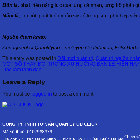
Bốn là,
phát triển năng lực của từng cá nhân, từng bộ phận g
Năm là,
thu hút, phát triển nhân sự có trọng tâm, phù hợp với
Nguồn tham khảo:
Abridgment of Quantifying Employee Contribution, Felix Barbe
This entry was posted in
Đổi mới quản trị
,
Quản trị nguồn nhâ
MỘT SỐ THAY ĐỔI TRONG XU HƯỚNG BÁN LẺ HIỆN NAY
Học làm lãnh đạo
Leave a Reply
You must be
logged in
to post a comment.
CÔNG TY TNHH TƯ VẤN QUẢN LÝ OD CLICK
Mã số thuế: 0107968379
Chính s
Địa chỉ: 72 Trần Đăng Ninh, P. Nghĩa Đô, Q. Cầu Giấy, Hà Nội